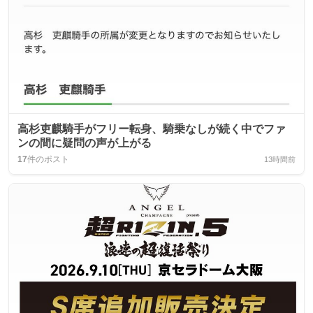
高杉吏麒騎手がフリー転身、騎乗なしが続く中でファ
ンの間に疑問の声が上がる
17
件のポスト
13時間前