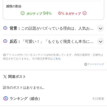
感情の割合
94
6
%
%
背景
：
この話題がバズっている理由は、人気お笑いコンビ『かまいたち』の番組『瞬間回答』で、浮所飛貴がスシローの寿司を食べる姿が放送されたことがきっかけで、視聴者が彼の可愛さや食べ方に共感し、SNSでリアクションが拡散されたようだ。
反応
：
「可愛い！」「もぐもぐ飛貴くん本当にかわいい！」「浮所くん可愛いですよねー」など、ファンは彼の食べる姿を称賛し、TVerでの再視聴や関連動画のシェアが相次いでいる様子だ。
アイコンが付いているコンテンツはAIが生成しています。内容の最新性・正確性は
保証されておりません。その他注意事項は
こちら
フィードバック
関連ポスト
該当のポストはありません。
ランキング（総合）
6:13
更新