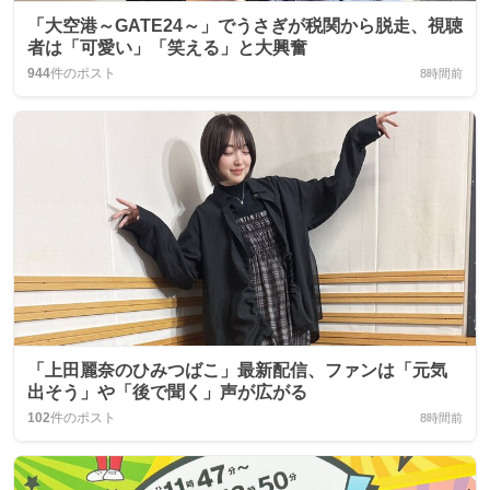
「大空港～GATE24～」でうさぎが税関から脱走、視聴
者は「可愛い」「笑える」と大興奮
944
件のポスト
8時間前
「上田麗奈のひみつばこ」最新配信、ファンは「元気
出そう」や「後で聞く」声が広がる
102
件のポスト
8時間前