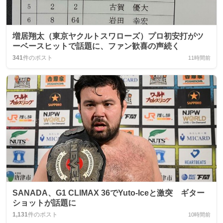
増居翔太（東京ヤクルトスワローズ）プロ初安打がツ
ーベースヒットで話題に、ファン歓喜の声続く
341
件のポスト
11時間前
SANADA、G1 CLIMAX 36でYuto‑Iceと激突 ギター
ショットが話題に
1,131
件のポスト
10時間前