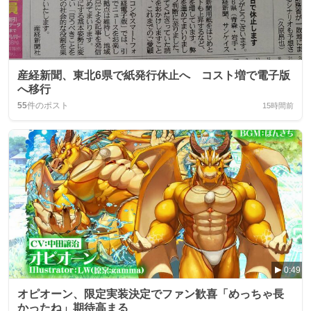
産経新聞、東北6県で紙発行休止へ コスト増で電子版
へ移行
55
件のポスト
15時間前
0:49
オピオーン、限定実装決定でファン歓喜「めっちゃ長
かったね」期待高まる