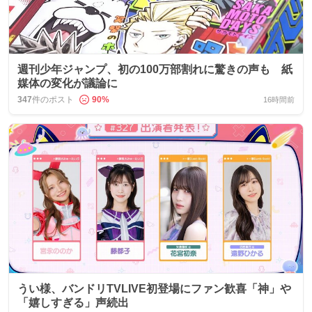
週刊少年ジャンプ、初の100万部割れに驚きの声も 紙
媒体の変化が議論に
347
件のポスト
90
%
16時間前
うい様、バンドリTVLIVE初登場にファン歓喜「神」や
「嬉しすぎる」声続出