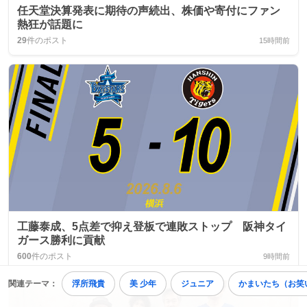
任天堂決算発表に期待の声続出、株価や寄付にファン
熱狂が話題に
29
件のポスト
15時間前
工藤泰成、5点差で抑え登板で連敗ストップ 阪神タイ
ガース勝利に貢献
600
件のポスト
9時間前
関連テーマ：
浮所飛貴
美 少年
ジュニア
かまいたち（お笑