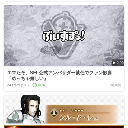
2:00
エマたそ、SFL公式アンバサダー就任でファン歓喜
「めっちゃ嬉しい」
243
件のポスト
91
%
9時間前