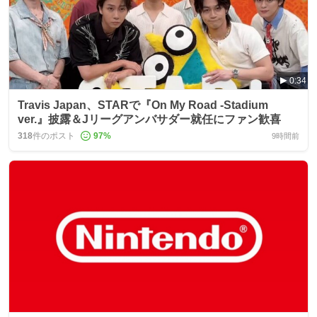
0:34
Travis Japan、STARで『On My Road -Stadium
ver.』披露＆Jリーグアンバサダー就任にファン歓喜
318
件のポスト
97
%
9時間前