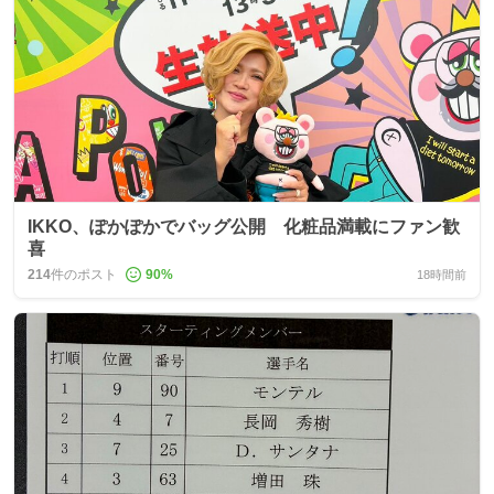
IKKO、ぽかぽかでバッグ公開 化粧品満載にファン歓
喜
214
件のポスト
90
%
18時間前