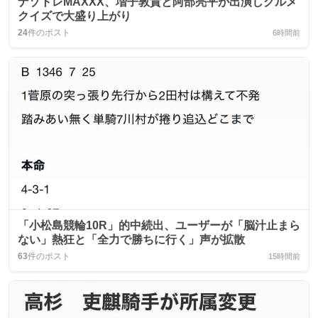
ナゾトレMAXXX、増子敦貴と阿部亮平が出演しグルメ
クイズで大盛り上がり
24
件のポスト
6時間前
「小松島競輪10R」的中続出、ユーザーが「脳汁止まら
ない」熱狂と「全力で勝ちに行く」声が拡散
63
件のポスト
15時間前