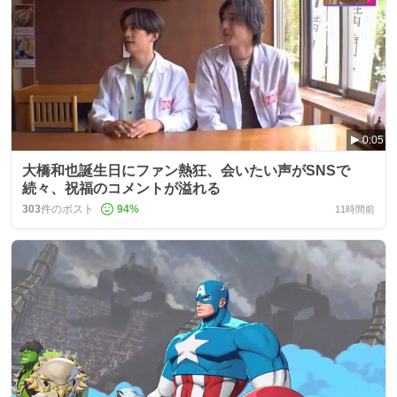
0:05
大橋和也誕生日にファン熱狂、会いたい声がSNSで
続々、祝福のコメントが溢れる
303
件のポスト
94
%
11時間前