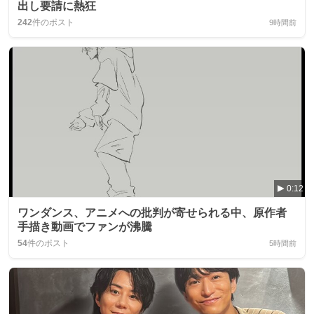
出し要請に熱狂
242
件のポスト
9時間前
0:12
ワンダンス、アニメへの批判が寄せられる中、原作者
手描き動画でファンが沸騰
54
件のポスト
5時間前