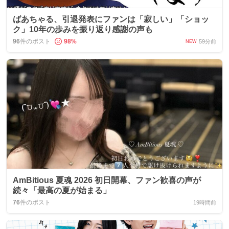
ばあちゃる、引退発表にファンは「寂しい」「ショッ
ク」10年の歩みを振り返り感謝の声も
96
件のポスト
98
%
59分前
NEW
AmBitious 夏魂 2026 初日開幕、ファン歓喜の声が
続々「最高の夏が始まる」
76
件のポスト
19時間前