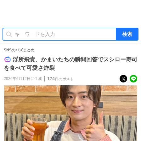
検索
SNSのバズまとめ
浮所飛貴、かまいたちの瞬間回答でスシロー寿司
を食べて可愛さ炸裂
174
2026年6月12日
に生成
件のポスト