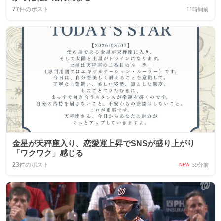
77
件のポスト
11時間前
金星が天秤座入り、恋愛運上昇でSNSが盛り上がり
「ワクワク」感じる
23
件のポスト
39分前
NEW