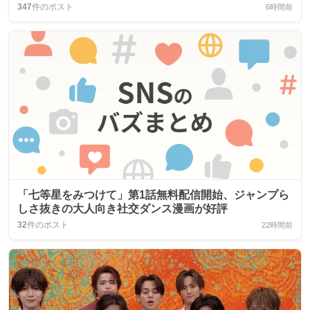
347
件のポスト
6時間前
「七等星をみつけて」第1話無料配信開始、ジャンプら
しさ抜きの大人向き社交ダンス漫画が好評
32
件のポスト
22時間前