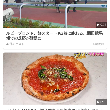
0:13
ルビーブロンド、好スタートも2着に終わる…園田競馬
場での反応が話題に
39
件のポスト
14時間前
0:15