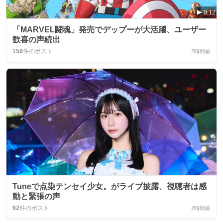
0:12
「MARVEL闘魂」発売でデップーが大活躍、ユーザー
歓喜の声続出
158
件のポスト
2時間前
Tuneで点染テンセイ少女。がライブ披露、視聴者は感
動と緊張の声
92
件のポスト
2時間前