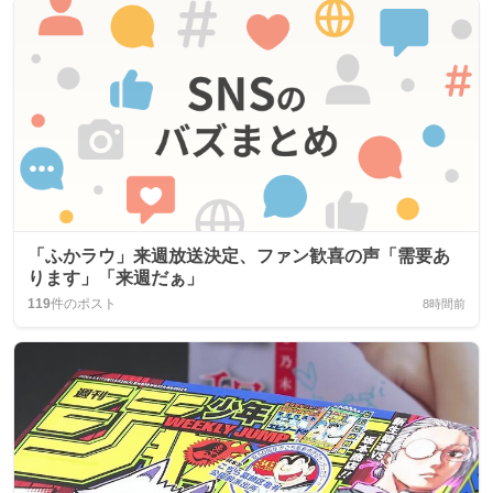
「ふかラウ」来週放送決定、ファン歓喜の声「需要あ
ります」「来週だぁ」
119
件のポスト
8時間前