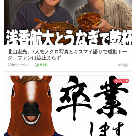
北山宏光、7人モノクロ写真とキスマイ語りで感動トー
ク ファンは涙止まらず
200
件のポスト
91
%
9時間前