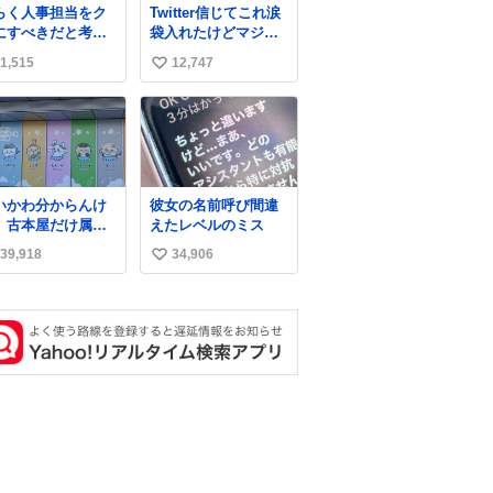
らく人事担当をク
Twitter信じてこれ涙
撫でてきて作業進
した。「第三者によ
にすべきだと考え
袋入れたけどマジで
い()
って駅構内放送設備
れるが‥‥‥
盛れた…ありがと
6cm40kg、年中日
に外部から不正に音
1,515
12,747
い
う…
け止めとお友達の
声が流された可能性
い
より綺麗な手やめ
も含めて確認を実
てもろて とか言う
施」と説明した。
ね
数
いかわ分からんけ
彼女の名前呼び間違
、古本屋だけ属性
えたレベルのミス
名前になってるの
39,918
34,906
い
どういうこと？
い
ね
数