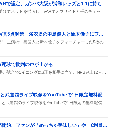
ジェバリ同点ゴールがVARで認定、ガンバ大阪が浦和レッズと1-1に持ち込む
ジェバリが前半にボールを受けてネットを揺らし、VARでオフサイドと手のチェックが行われたがすべてクリア。ゴールが認められ、スタジアムは歓声に包まれた。
Netflix『SとX』新場面写真5点解禁、浴衣姿の中島健人と新木優子にファン歓喜
Netflixの新ドラマ『SとX』が、主演の中島健人と新木優子をフィーチャーした5枚の新場面写真を公開したよ。30代の仕事や恋、友情を描くシーンが満載で、浴衣姿も見られるんだ。配信は8月20日からだね。
3死球で批判の声が上がる
千葉ロッテの坂本光士郎投手が試合で1イニングに3球を相手に当て、NPB史上12人目の「1イニング3死球」記録を残した。投球後に帽子を取って謝罪したが、SNSでは「ふざけている」「危ない」などの批判的な声が一部で見られる。
SUPER EIGHT、二十祭と武道館ライブ映像をYouTubeで1日限定無料配信 ファン歓喜の声が続出
SUPER EIGHTが『二十祭』と武道館のライブ映像をYouTubeで1日限定の無料配信として公開したよ。ファンはすぐに視聴し、コメントやシェアで盛り上がっている様子。多くのユーザーが「最高」「無料で見られるのがすごい」などとリアクションし、視聴時間は数千時間にのぼるとみられる。
「Mrs. Donut」店頭販売開始、ファンが「めっちゃ美味しい」や「CM最高」など熱狂