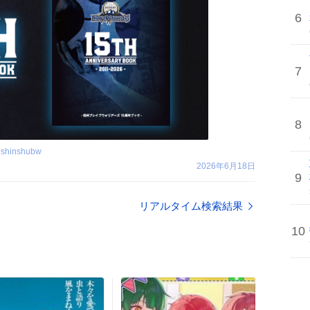
6
7
8
@
shinshubw
2026年6月18日
9
リアルタイム検索結果
10