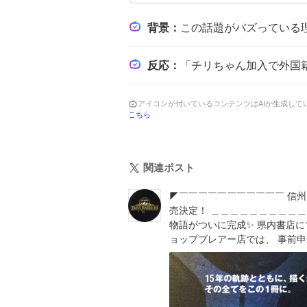
背景
：
この話題がバズっている理由は、帰化選手としての河田チリジのイ
反応
：
「チリちゃん加入で外国籍が俄然めっちゃ楽しみになってきたぞ(∩´∀`∩)💕」と喜びの声が多く、「おぉー！河田選手✨✨✨✨✨✨
アイコンが付いているコンテンツはAIが生成し
こちら
関連ポスト
◤￣￣￣￣￣￣￣￣￣￣￣ 
売決定！ ＿＿＿＿＿＿＿＿＿＿
物語がついに完成✨️ 県内書店に
ョップブレアー店では、 事前申