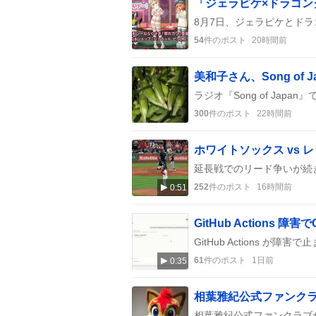
54
件のポスト
20時間前
300
件のポスト
22時間前
ホワイトソックス vs
252
件のポスト
16時間前
0:51
GitHub Action
61
件のポスト
1日前
0:35