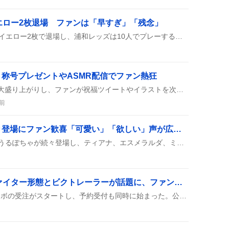
エロー2枚退場 ファンは「早すぎ」「残念」
サビオ選手が前半20分頃にイエロー2枚で退場し、浦和レッズは10人でプレーすることに。キジェ選手も同時にイエローを受け、試合の流れが変わったみたいです。
称号プレゼントやASMR配信でファン熱狂
常闇トワの誕生日がSNSで大盛り上がりし、ファンが祝福ツイートやイラストを次々に投稿。称号やライブブーストドリンクのプレゼント企画、ASMRカウントダウン配信などが話題に。
前
「うるぽちゃ」新作続々登場にファン歓喜「可愛い」「欲しい」声が広がる
ディズニーストア.jpで新作うるぽちゃが続々登場し、ティアナ、エスメラルダ、ミラベルのぬいぐるみが発売されたことがSNSで話題になっている。価格が2千円を超えることも注目された。
VRVロボ受注開始、ファイター形態とビクトレーラーが話題に、ファン熱狂で予約開始
8月7日13時にSMPのVRVロボの受注がスタートし、予約受付も同時に始まった。公式ブログでファイター形態への変形や、ビクトレーラーの新商品化が紹介された。