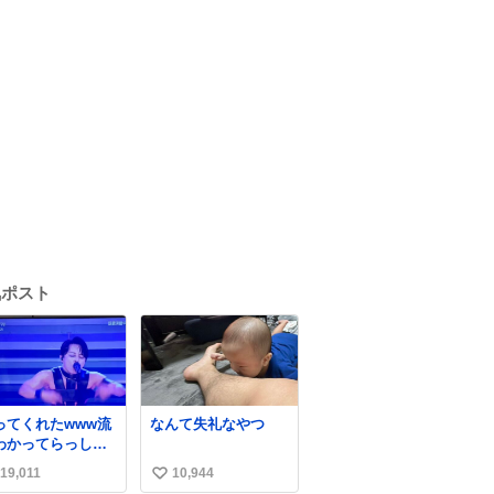
気ポスト
ってくれたwww流
なんて失礼なやつ
わかってらっしゃ
🤣🤣 #Mステ #西
19,011
10,944
い
貴教