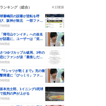
ランキング（総合）
4:13
更新
球審嶋田の誤審が逆転を呼
び、阪神が敗北 一部ファン
からは批判の声も
7時間前
「帰宅山ケンイチ」への改名
が話題に、ユーザーは「笑い
が止まらない」反応
5時間前
さつゆづカップル破局、3年の
恋にファンが涙「最推しだっ
た」悲しみ
5時間前
『Tシャツが乾くまで』充の衝
撃帰還に「びっくり」ファン
歓喜の声
5時間前
坂本光士郎、1イニング3死球
で批判の声が上がる
7時間前