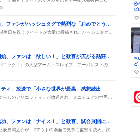
恐
髪
前
ビ
まな
ら
15
い
焼
石橋ナツキ誕生日祝福祭、ファンがハッシュタグで熱烈な「おめでとう」連投
い
私
8月7日に石橋ナツキさんの誕生日を祝うツイートが大量に投稿され、ハッシュタグが一斉に流れました。ファンは「おめでとう」や「大好き」などの言葉と共に、イラストや動画で感謝と応援を表現しています。
ね
数
「アーバレスト」予約開始、ファンは「欲しい！」と歓喜が広がる熱狂的な声
ち
ど
カドプラが『フルメタル・パニック！』の大型アーム・スレイブ、アーバレストの予約をスタート。特典セットや金属パーツが魅力で、価格は1万円前後と話題になっている。
が
い
は
い
ね
ッティ」放送で「小さな世界が最高」感想続出
数
金曜ロードショーで『借りぐらしのアリエッティ』が放送され、ミニチュアの世界や翔とアリエッティの関係が話題になり、同時視聴バッジ取得者が続出した。視聴者は「小さな世界が最高」「感動した」などのコメントを寄せ、作品の細部まで語り合った。さらに、ジブリパークの展示や関連グッズの話題も広がり、ファン同士の交流が活発になった。
辰見鴻之介代走で盗塁成功、ファンは「ナイス！」と歓喜、試合展開に期待感
代走としてマウンドに立った辰見鴻之介が、2アウトの場面で見事に盗塁を決め、試合の流れを盛り上げたが、結局追加点にはつながらなかった。この盗塁は19回目で、成功率.826と高く、ファンからは「ナイス！」や「早すぎ👍」と歓声が上がった。