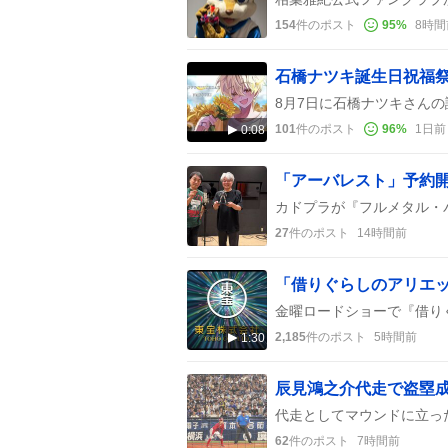
154
件のポスト
95
%
8時間
101
件のポスト
96
%
1日前
0:08
27
件のポスト
14時間前
「借りぐらしのアリエ
2,185
件のポスト
5時間前
1:30
62
件のポスト
7時間前