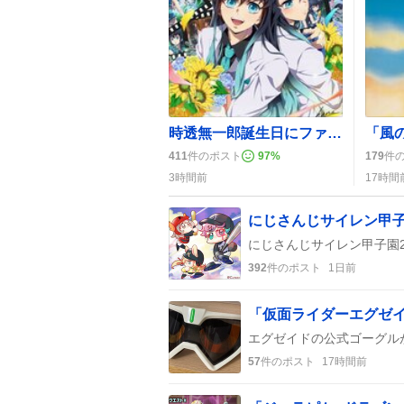
時透無一郎誕生日にファンが歓喜「ずっと大好き」祝福の嵐がSNSを彩る
411
件のポスト
97
%
179
件
3時間前
17時間
にじさんじサイレン甲子
392
件のポスト
1日前
57
件のポスト
17時間前