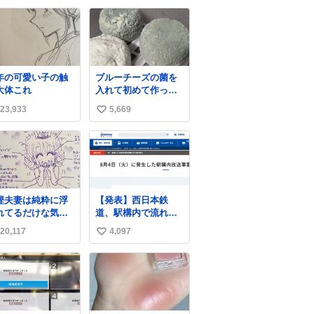
い
ね
数
年の可愛い子の触
ブルーチーズの菌を
大体これ
入れて初めて作って
みたチーズなんだけ
23,933
5,669
い
ど 本能でちょっとヤ
バいと思っちゃう見
い
た目だな
ね
数
樫夫妻は純粋に浮
【発表】西日本鉄
れてるだけな気が
道、駅構内で流れ
るな〜 全アはここ
た“不適切音声”に声
20,117
4,097
い
自分の市場価値的
明「被害届も検討」
ものを上乗せする
news.livedoor.com/
い
すっぴん＆寝
article/detail… 4日に
ね
きのボサボサ頭で
西鉄福岡（天神）駅
数
「今日も可愛い
および薬院駅で発生
」が止まらない。
した駅構内放送事案
っておくと永遠に
について声明を公表