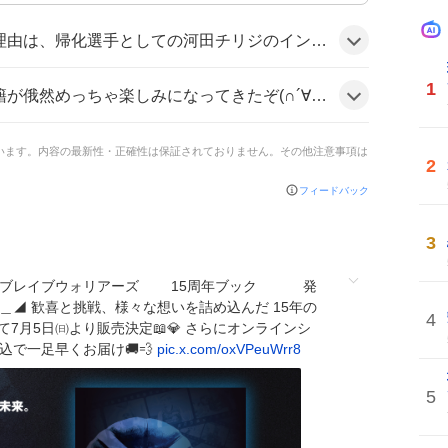
ンサイドでの活躍期待と、チームの戦力強化が組み合わさり、SNSで期待感が広がったことが背景にあるようだ。
1
 そして信州としても久々の帰化選手！ 強靭なフィジカルでのインサイド期待🔥」と熱狂的なコメントも見られ、「河田🙌🙌🙌🙌🙌🙌🙌🙌 チリジ🙌🙌🙌🙌🙌🙌🙌🙌」と盛り上がりが伝わる様子だ。
ています。内容の最新性・正確性は保証されておりません。その他注意事項は
2
フィードバック
3
信州ブレイブウォリアーズ 15周年ブック 発
＿◢ 歓喜と挑戦、様々な想いを詰め込んだ 15年の
4
て7月5日㈰より販売決定📖💎 さらにオンラインシ
込で一足早くお届け🚚💨
pic.x.com/oxVPeuWrr8
5