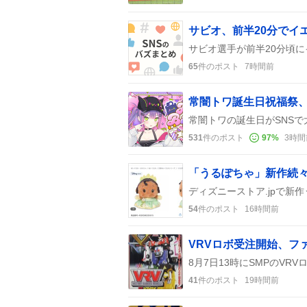
サビオ、前半20分でイ
65
件のポスト
7時間前
常闇トワ誕生日祝福祭、
531
件のポスト
97
%
3時間
54
件のポスト
16時間前
41
件のポスト
19時間前