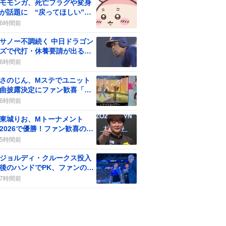
モモンガ、死亡フラグや変身
が話題に “戻ってほしい”声
が続く ファンの不安と期待
6時間前
サノー不調続く 中日ドラゴン
ズで代打・休養要請が出る、
一部のファンの声が分かれる
6時間前
さのじん、Mステでユニット
曲披露決定にファン歓喜「め
っちゃ嬉しい」
6時間前
東城りお、Mトーナメント
2026で優勝！ファン歓喜の声
が続く盛り上がり
5時間前
ジョルディ・クルークス投入
後のハンドでPK、ファンの間
で賛否の声が上がる
7時間前