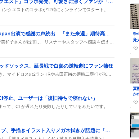
「ジェラピケ×ドラゴンクエスト」コラボ発売、可愛さに沸くファンが「超かわいい！」と歓喜
い
8月7日、ジェラピケとドラゴンクエストのコラボが12時にオンラインでスタート。限定グッズや「照れカワ」しぐさがすぐに話題になり、ファンが列を作って盛り上がっている様子が見られた。
ね
数
美和子さん、Song of Japan出演で感謝の声続出 「また来週」期待高まる
学
覚
ラジオ『Song of Japan』で美和子さんが出演し、リスナーやスタッフへ感謝を伝えた。放送は長時間で暑さに負けず、みんなで「お疲れ様」と労い合い、次回への期待も語られた。
い
い
ね
 レッドソックス、延長戦で白熱の逆転劇にファン熱狂
数
延長戦でのリード争いが続き、マイドロスの2ランHRや吉田正尚の適時二塁打が光り、両チームが何度も同点に持ち込んで白熱した展開が続いた。
冨
か
s 障害でCI停止、ユーザーは「復旧待ちで寝れない」
す
い
に
GitHub Actions が障害で止まって、CI が遅れたり失敗したりしているみたいです。多くのユーザーがジョブのキューイングやエラーに直面しています。
な
い
ので、 
ね
起
数
も
相葉雅紀公式ファンクラブ、手描きイラスト入りメガネ拭きが話題に「楽しみ」声続出
ね
相葉雅紀公式ファンクラブが、手描きイラスト入りメガネ拭きを早期入会特典として制作中と動画で紹介し、ファンから「楽しみ」「待ち遠しい」などの期待の声が多数上がっている。
放