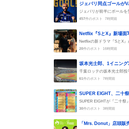
457
件のポスト
7時間前
20
件のポスト
16時間前
坂本光士郎、1イニング
61
件のポスト
7時間前
30
件のポスト
3時間前