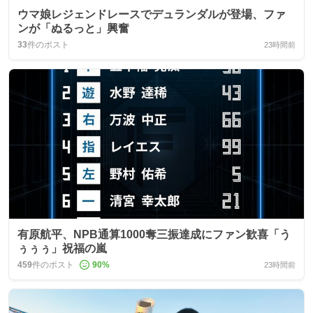
ウマ娘レジェンドレースでデュランダルが登場、ファ
ンが「ぬるっと」興奮
33
件のポスト
23時間前
有原航平、NPB通算1000奪三振達成にファン歓喜「う
ぅぅぅ」祝福の嵐
459
件のポスト
90
%
23時間前