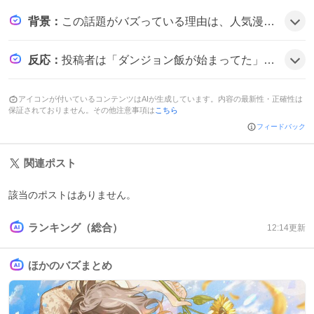
背景
：
この話題がバズっている理由は、人気漫画『こんづくし』の最新話で、料理系の奇抜な展開が『ダンジョン飯』を彷彿とさせ、コッカトリス卵やキメラ、タヌキ流調理が話題になったことにあるようだ。
反応
：
投稿者は「ダンジョン飯が始まってた」と驚きつつ、「タヌキ流時短調理術」と「キメラ錬成してる…」とツッコミ、全体的に笑いと新鮮さを楽しんでいる様子だ。
アイコンが付いているコンテンツはAIが生成しています。内容の最新性・正確性は
保証されておりません。その他注意事項は
こちら
フィードバック
関連ポスト
該当のポストはありません。
ランキング（総合）
12:14
更新
ほかのバズまとめ