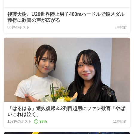
後藤大樹、U20世界陸上男子400mハードルで銀メダル
獲得に歓喜の声が広がる
60
件のポスト
7時間前
「はるはる」選抜復帰＆2列目起用にファン歓喜「やば
いこれは泣く」
157
件のポスト
98
%
11時間前