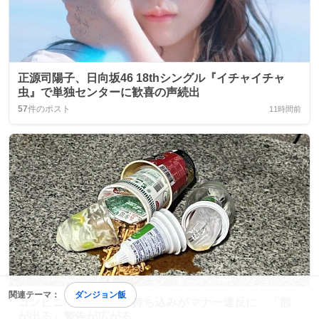
正源司陽子、日向坂46 18thシングル『イチャイチャ
虫』で単独センターに歓喜の声続出
57
件のポスト
11時間前
関連テーマ：
ダンジョン飯
コンビニへの家庭ごみ持ち込みがマナー違反に 「熊
が出る」警告が広がる