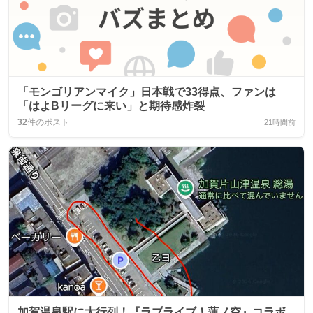
「モンゴリアンマイク」日本戦で33得点、ファンは
「はよBリーグに来い」と期待感炸裂
32
件のポスト
21時間前
加賀温泉駅に大行列！『ラブライブ！蓮ノ空』コラボ