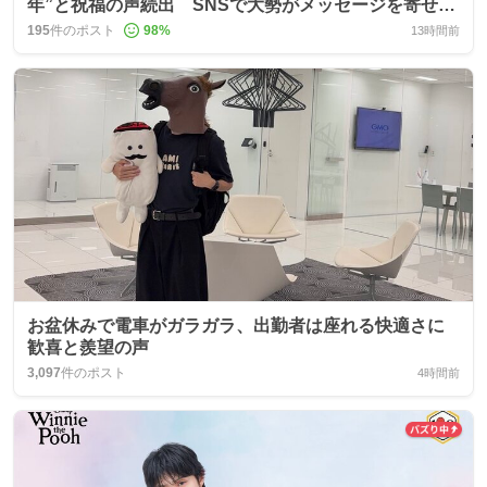
年”と祝福の声続出 SNSで大勢がメッセージを寄せ、
ダンスや楽曲制作の才能も称賛
195
件のポスト
98
%
13時間前
お盆休みで電車がガラガラ、出勤者は座れる快適さに
歓喜と羨望の声
3,097
件のポスト
4時間前