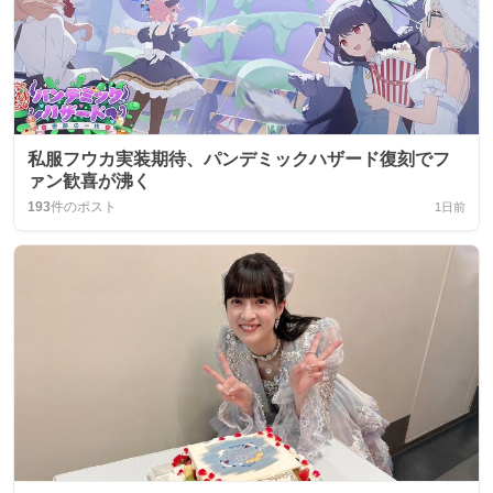
私服フウカ実装期待、パンデミックハザード復刻でフ
ァン歓喜が沸く
193
件のポスト
1日前