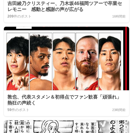
吉田綾乃クリスティー、乃木坂46福岡ツアーで卒業セ
レモニー 感動と感謝の声が広がる
209
件のポスト
16時間前
敦也、代表スタメン＆初得点でファン歓喜「頑張れ」
熱狂の声続く
59
件のポスト
23時間前