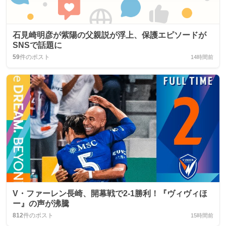
石見崎明彦が紫陽の父親説が浮上、保護エピソードが
SNSで話題に
59
件のポスト
14時間前
V・ファーレン長崎、開幕戦で2-1勝利！『ヴィヴィほ
ー』の声が沸騰
812
件のポスト
15時間前