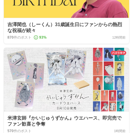
吉澤閑也（しーくん）31歳誕生日にファンからの熱烈
な祝福が続々
870
件のポスト
93
%
12時間前
米津玄師『かいじゅうずかん』ウエハース、即完売で
ファン歓喜と争奪
570
件のポスト
1時間前