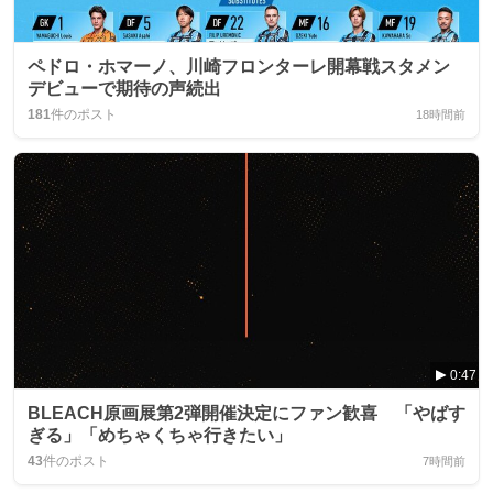
ペドロ・ホマーノ、川崎フロンターレ開幕戦スタメン
デビューで期待の声続出
181
件のポスト
18時間前
0:47
BLEACH原画展第2弾開催決定にファン歓喜 「やばす
ぎる」「めちゃくちゃ行きたい」
43
件のポスト
7時間前