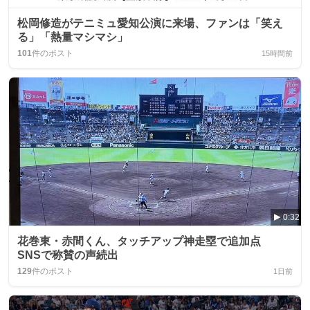
松岡修造がテニミュ愛知公演に来場、ファンは「笑え
る」「熱量マシマシ」
101
件のポスト
15時間前
0:32
花巻東・赤間くん、タッチアップ神走塁で追加点
SNSで称賛の声続出
129
件のポスト
1日前