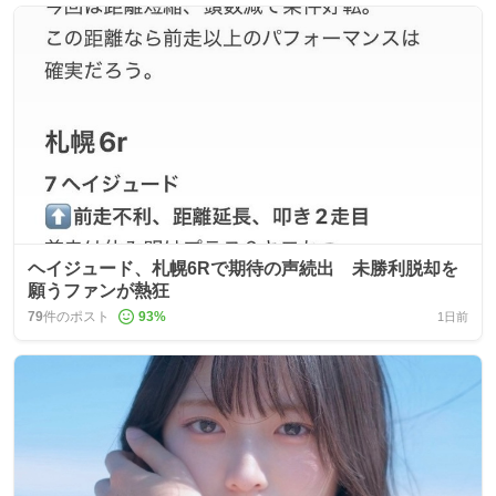
ヘイジュード、札幌6Rで期待の声続出 未勝利脱却を
願うファンが熱狂
79
件のポスト
93
%
1日前