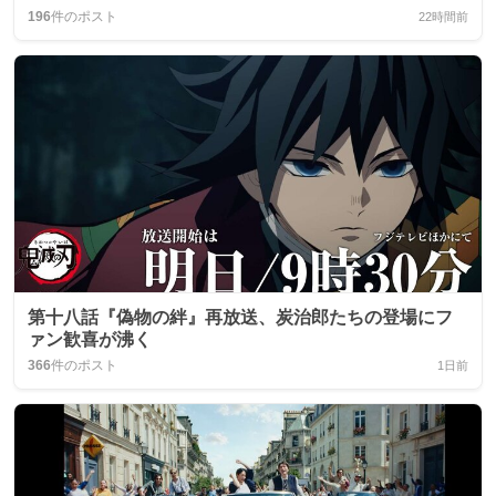
196
件のポスト
22時間前
第十八話『偽物の絆』再放送、炭治郎たちの登場にフ
ァン歓喜が沸く
366
件のポスト
1日前