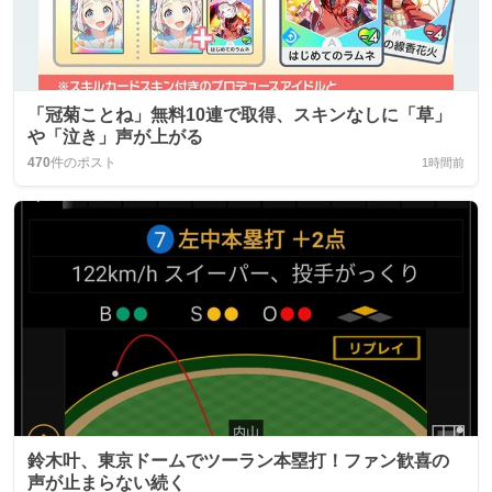
「冠菊ことね」無料10連で取得、スキンなしに「草」
や「泣き」声が上がる
470
件のポスト
1時間前
鈴木叶、東京ドームでツーラン本塁打！ファン歓喜の
声が止まらない続く