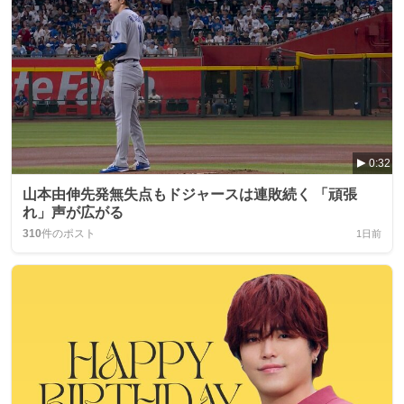
0:32
山本由伸先発無失点もドジャースは連敗続く 「頑張
れ」声が広がる
310
件のポスト
1日前