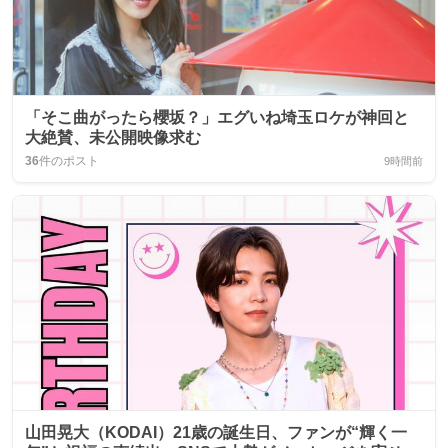
「そこ曲がったら櫻坂？」エグいね埼玉ロケが神回と
大絶賛、未公開映像求む
36
件のポスト
9時間前
山田晃大（KODAI）21歳の誕生日、ファンが“輝く一