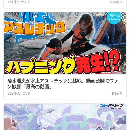
115
件のポスト
18時間前
清水理央が水上アスレチックに挑戦、動画公開でファ
ン歓喜「最高の動画」
111
件のポスト
9時間前