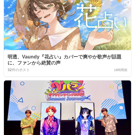
明透、Vaundy『花占い』カバーで爽やか歌声が話題
に、ファンから絶賛の声
32
件のポスト
18時間前