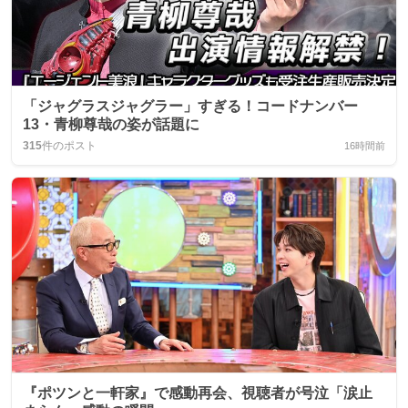
「ジャグラスジャグラー」すぎる！コードナンバー
13・青柳尊哉の姿が話題に
315
件のポスト
16時間前
『ポツンと一軒家』で感動再会、視聴者が号泣「涙止