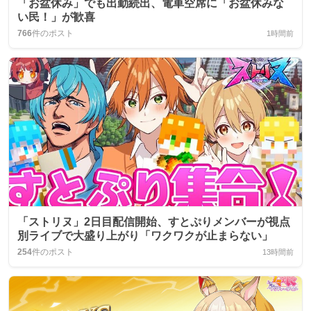
「お盆休み」でも出勤続出、電車空席に「お盆休みな
い民！」が歓喜
766
件のポスト
1時間前
「ストリヌ」2日目配信開始、すとぷりメンバーが視点
別ライブで大盛り上がり「ワクワクが止まらない」
254
件のポスト
13時間前