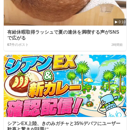
0:10
有給休暇取得ラッシュで夏の連休を満喫する声がSNS
で広がる
67
件のポスト
2時間前
シアンEX上陸、きのみガチャと35%デバフにユーザー
歓喜と驚きが話題に