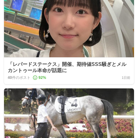
「レパードステークス」開催、期待値SSS騒ぎとメル
カントゥール本命が話題に
40
件のポスト
92
%
1日前