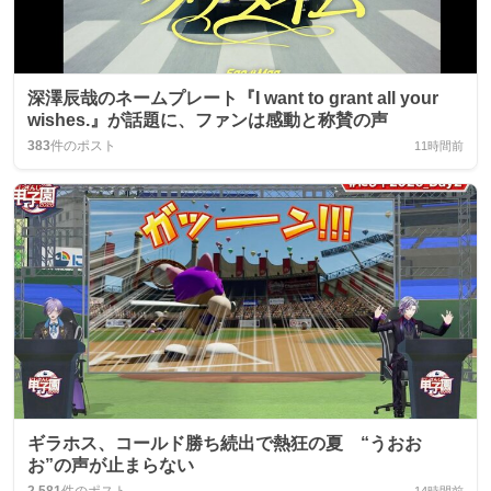
深澤辰哉のネームプレート『I want to grant all your
wishes.』が話題に、ファンは感動と称賛の声
383
件のポスト
11時間前
ギラホス、コールド勝ち続出で熱狂の夏 “うおお
お”の声が止まらない
2,581
件のポスト
14時間前