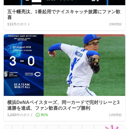
五十幡亮汰、1番起用でナイスキャッチ披露にファン歓
喜
111
件のポスト
20時間前
横浜DeNAベイスターズ、同一カードで完封リレーと3
連勝を達成、ファン歓喜のスイープ勝利
1,242
件のポスト
91
%
12時間前