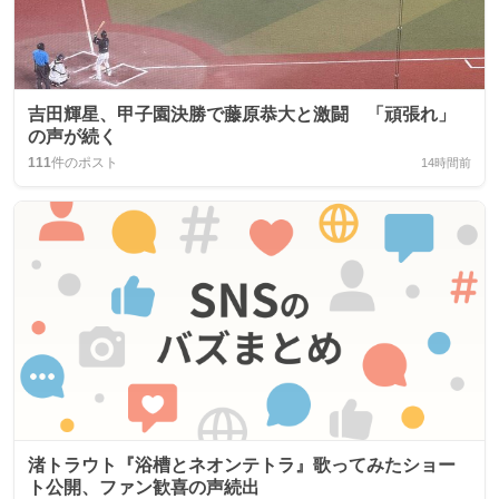
吉田輝星、甲子園決勝で藤原恭大と激闘 「頑張れ」
の声が続く
111
件のポスト
14時間前
渚トラウト『浴槽とネオンテトラ』歌ってみたショー
ト公開、ファン歓喜の声続出