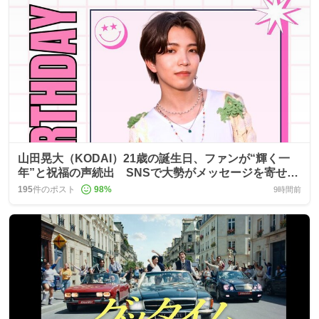
山田晃大（KODAI）21歳の誕生日、ファンが“輝く一
年”と祝福の声続出 SNSで大勢がメッセージを寄せ、
ダンスや楽曲制作の才能も称賛
195
件のポスト
98
%
9時間前