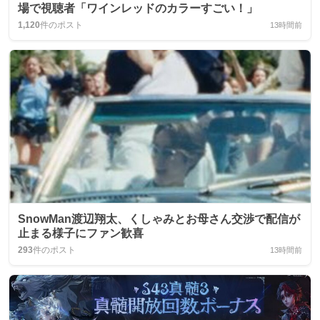
場で視聴者「ワインレッドのカラーすごい！」
1,120
件のポスト
13時間前
SnowMan渡辺翔太、くしゃみとお母さん交渉で配信が
止まる様子にファン歓喜
293
件のポスト
13時間前