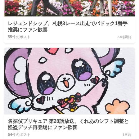
レジェンドシップ、札幌3レース出走でパドック1番手
推奨にファン歓喜
55
件のポスト
23時間前
名探偵プリキュア 第28話放送、くれあのシフト調整と
怪盗デッチ再登場にファン歓喜
64
件のポスト
1日前