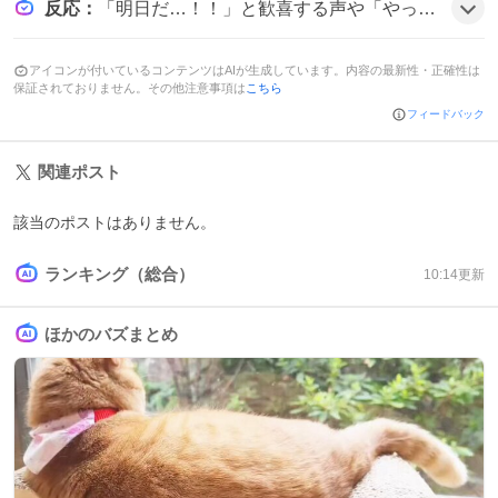
反応
：
「明日だ…！！」と歓喜する声や「やっとダウンロードされたー！！！！」と喜びのツイートが目立ち、「事前ダウンロード完了！！！！いよいよ明日からできるのか！？」と期待を募らせる投稿が多数見られ、全体的にテンションが上がっている様子だ。
アイコンが付いているコンテンツはAIが生成しています。内容の最新性・正確性は
保証されておりません。その他注意事項は
こちら
フィードバック
関連ポスト
該当のポストはありません。
ランキング（総合）
10:14
更新
ほかのバズまとめ