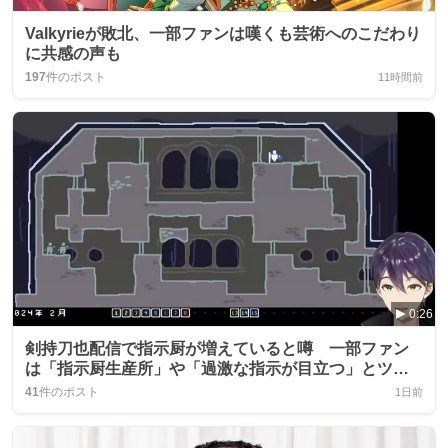
Valkyrieが敗北、一部ファンは嘆くも芸術へのこだわり
に共感の声も
197
件のポスト
11時間前
0:26
剣持刀也配信で指示厨が増えていると噂 一部ファン
は「指示厨生産所」や「過激な指示が目立つ」とツイ
ート
41
件のポスト
1日前