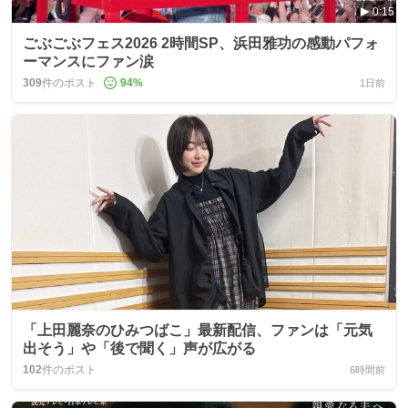
0:15
ごぶごぶフェス2026 2時間SP、浜田雅功の感動パフォ
ーマンスにファン涙
309
件のポスト
94
%
1日前
「上田麗奈のひみつばこ」最新配信、ファンは「元気
出そう」や「後で聞く」声が広がる
102
件のポスト
6時間前