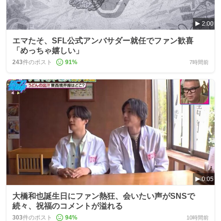
2:00
エマたそ、SFL公式アンバサダー就任でファン歓喜
「めっちゃ嬉しい」
243
件のポスト
91
%
7時間前
0:05
大橋和也誕生日にファン熱狂、会いたい声がSNSで
続々、祝福のコメントが溢れる
303
件のポスト
94
%
10時間前