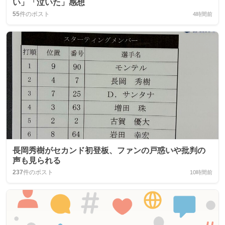
い」「泣いた」感想
55
件のポスト
4時間前
長岡秀樹がセカンド初登板、ファンの戸惑いや批判の
声も見られる
237
件のポスト
10時間前