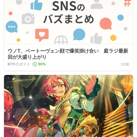
ウノT、ベートーヴェン顔で爆笑掛け合い 庭ラジ最新
回が大盛り上がり
67
件のポスト
90
%
1日前