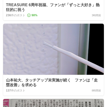
TREASURE 6周年祝福、ファンが「ずっと大好き」熱
狂的に祝う
236
件のポスト
98
%
3時間前
山本祐大、タッチアップ未実施が続く ファンは「走
塁改善」を求める
137
件のポスト
8時間前