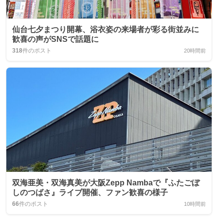
仙台七夕まつり開幕、浴衣姿の来場者が彩る街並みに
歓喜の声がSNSで話題に
318
件のポスト
20時間前
双海亜美・双海真美が大阪Zepp Nambaで『ふたごぼ
しのつばさ』ライブ開催、ファン歓喜の様子
66
件のポスト
10時間前