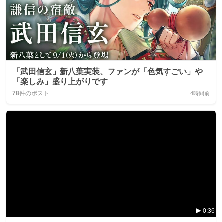
「武田信玄」新八葉実装、ファンが「色気すごい」や
「楽しみ」盛り上がりです
78
件のポスト
4時間前
0:36