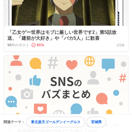
「乙女ゲー世界はモブに厳しい世界です2」第5話放
送、「建前が大好き」や「バカ5人」に歓喜
98
件のポスト
91
%
1日前
関連テーマ：
東北楽天ゴールデンイーグルス
宮城県
King & Prince『僕らのバカンス』が庭ラジでオンエ
ア、夏感満載の楽曲がSNSで大盛り上がり