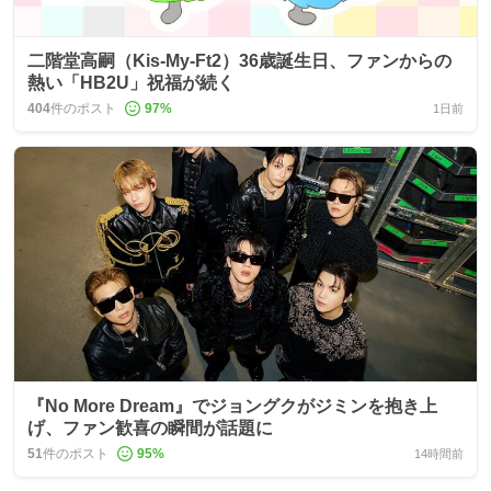
二階堂高嗣（Kis-My-Ft2）36歳誕生日、ファンからの
熱い「HB2U」祝福が続く
404
件のポスト
97
%
1日前
『No More Dream』でジョングクがジミンを抱き上
げ、ファン歓喜の瞬間が話題に
51
件のポスト
95
%
14時間前