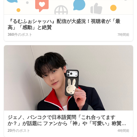
『るむふぉシャッハ』配信が大盛況！視聴者が「最
高」「感動」と絶賛
360
件のポスト
7時間前
ジェノ、バンコクで日本語質問「これ合ってます
か？」が話題に ファンから「神」や「可愛い」称賛の
声
20
件のポスト
4時間前