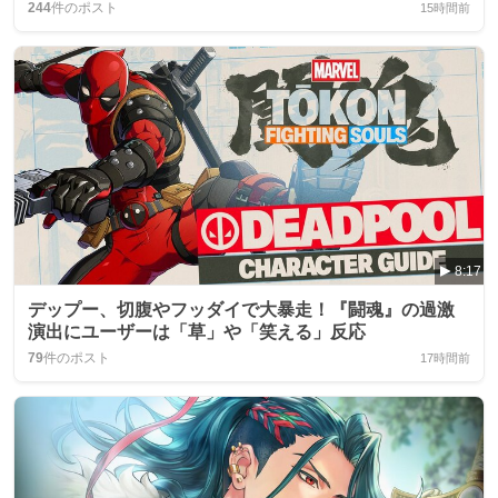
244
件のポスト
15時間前
8:17
デップー、切腹やフッダイで大暴走！『闘魂』の過激
演出にユーザーは「草」や「笑える」反応
79
件のポスト
17時間前