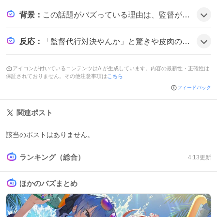
背景
：
この話題がバズっている理由は、監督が急に休養に入り代行が指揮を執るという珍しい展開が12年ぶりに起き、ファンが“監督代行対決”という新たな見どころにワクワクしていることがきっかけのようだ。
反応
：
「監督代行対決やんか」と驚きや皮肉の声がある一方で、「面白すぎるな」と楽しむ投稿も見られ、賛否が混在している。
アイコンが付いているコンテンツはAIが生成しています。内容の最新性・正確性は
保証されておりません。その他注意事項は
こちら
フィードバック
関連ポスト
該当のポストはありません。
ランキング（総合）
4:13
更新
ほかのバズまとめ