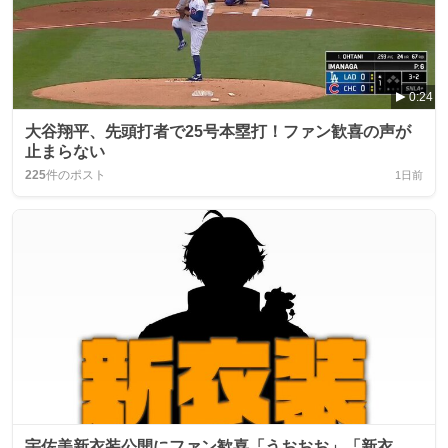
0:24
大谷翔平、先頭打者で25号本塁打！ファン歓喜の声が
止まらない
225
件のポスト
1日前
宇佐美新衣装公開にファン歓喜「うおおお」「新衣