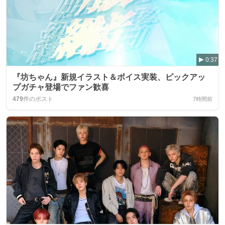
0:37
『坊ちゃん』新規イラスト＆ボイス実装、ピックアッ
プガチャ登場でファン歓喜
479
件のポスト
7時間前