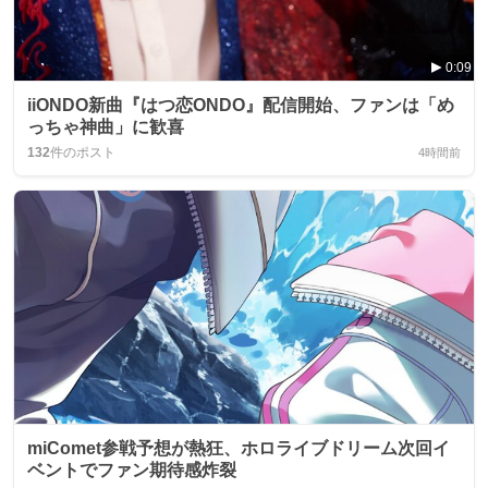
0:09
iiONDO新曲『はつ恋ONDO』配信開始、ファンは「め
っちゃ神曲」に歓喜
132
件のポスト
4時間前
miComet参戦予想が熱狂、ホロライブドリーム次回イ
ベントでファン期待感炸裂