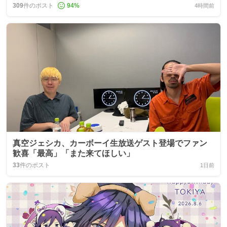
309
件のポスト
94
%
4時間前
真空ジェシカ、カーボーイ生放送ゲスト登場でファン
歓喜「最高」「また来てほしい」
33
件のポスト
1日前