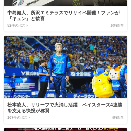
中島健人、所沢エミテラスでリリイベ開催！ファンが
『キュン』と歓喜
52
件のポスト
20時間前
松本凌人、リリーフで火消し活躍 ベイスターズ4連勝
を支える快投が称賛
107
件のポスト
9時間前