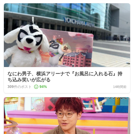
なにわ男子、横浜アリーナで『お風呂に入れる石』持
ち込み笑いが広がる
309
件のポスト
94
%
14時間前