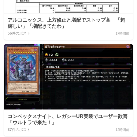
アルコニックス、上方修正と増配でストップ高 「超
嬉しい」「増配きてたわ」
56
件のポスト
17時間前
コンベックスナイト、レガシーUR実装でユーザー歓喜
「ウルトラで来た！」
37
件のポスト
12時間前