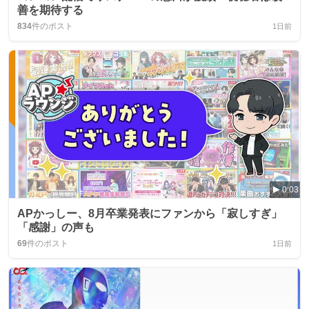
善を期待する
834
件のポスト
1日前
0:03
APかっしー、8月卒業発表にファンから「寂しすぎ」
「感謝」の声も
69
件のポスト
1日前