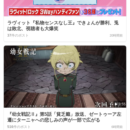
ラヴィット『私物センスなし王』できょんが勝利、兎
は敗北、視聴者も大爆笑
37
件のポスト
20時間前
0:55
『幼女戦記Ⅱ』第5話「貧乏籤」放送、ゼートゥーア左
遷にターニャへの悲しみの声が一部で広がる
516
件のポスト
6時間前