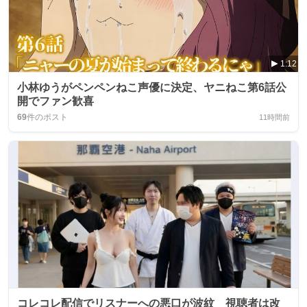
1:12
小林ゆうがペンペンねこ声優に決定、ヤニねこ第6話公
開でファン歓喜
69
件のポスト
11時間前
コレコレ配信でリスナーへの悪口が波紋 視聴者は改