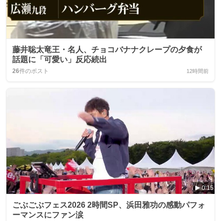
藤井聡太竜王・名人、チョコバナナクレープの夕食が
話題に「可愛い」反応続出
26
件のポスト
12時間前
0:15
ごぶごぶフェス2026 2時間SP、浜田雅功の感動パフォ
ーマンスにファン涙