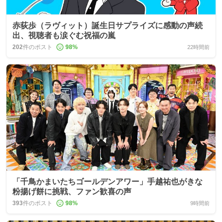
赤荻歩（ラヴィット）誕生日サプライズに感動の声続
出、視聴者も涙ぐむ祝福の嵐
202
件のポスト
98
%
22時間前
「千鳥かまいたちゴールデンアワー」手越祐也がきな
粉揚げ餅に挑戦、ファン歓喜の声
393
件のポスト
98
%
9時間前