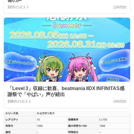
喜の声
32
件のポスト
12時間前
「Level 3」収録に歓喜、beatmania IIDX INFINITAS感
謝祭で「やばい」声が続出
106
件のポスト
19時間前