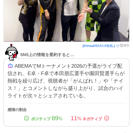
報告
@
hinaai0924
のX投稿より
SNS上の情報を要約すると…
ABEMAでMトーナメント2026の予選がライブ配
信され、E卓・F卓で本田朋広選手や園田賢選手らが
熱戦を繰り広げ、視聴者が「がんばれ！」や「ナイ
ス！」とコメントしながら盛り上がり、試合のハイ
ライトが次々とシェアされている。
感情の割合
89
11
%
%