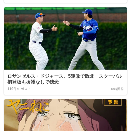
ロサンゼルス・ドジャース、5連敗で敗北 スクーバル
初登板も援護なしで残念
119
件のポスト
18時間前