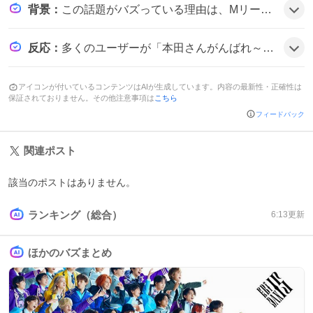
背景
：
この話題がバズっている理由は、Mリーグのトップ選手が出場する予選がABEMAで無料配信され、リアルタイムで応援できる点がファンの期待感を高め、特に本田朋広選手や雷電チームへの愛着が強く、盛り上がりを呼んでいるようだ。
反応
：
多くのユーザーが「本田さんがんばれ～⚡💛⚡」や「ひなたんナイスゥ！！！」とエールを送り、「本田さん親番で取り返そ⭐️🐹⭐️」と試合結果を期待する声が目立ち、全体的にテンションが上がっている雰囲気だ。
アイコンが付いているコンテンツはAIが生成しています。内容の最新性・正確性は
保証されておりません。その他注意事項は
こちら
フィードバック
関連ポスト
該当のポストはありません。
ランキング（総合）
6:13
更新
ほかのバズまとめ