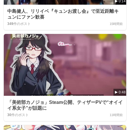
0:14
中島健人、リリイベ『キュンお渡し会』で至近距離キ
ュンにファン歓喜
349
件のポスト
15時間前
0:48
「美術部カノジョ」Steam公開、ティザーPVで“オイイ
イ系女子”が話題に
30
件のポスト
11時間前