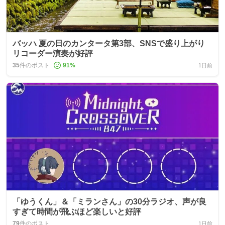
バッハ 夏の日のカンタータ第3部、SNSで盛り上がり
リコーダー演奏が好評
35
件のポスト
91
%
1日前
「ゆうくん」＆「ミランさん」の30分ラジオ、声が良
すぎて時間が飛ぶほど楽しいと好評
79
件のポスト
1日前