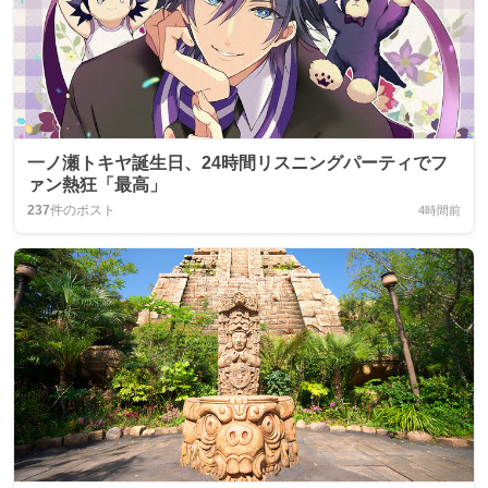
一ノ瀬トキヤ誕生日、24時間リスニングパーティでフ
ァン熱狂「最高」
237
件のポスト
4時間前