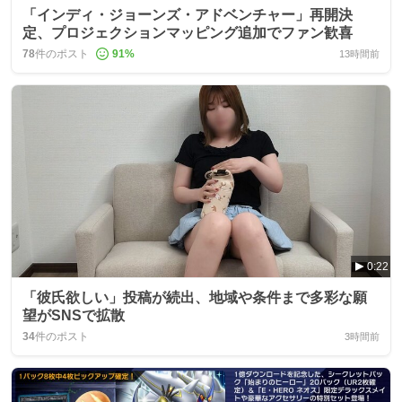
「インディ・ジョーンズ・アドベンチャー」再開決
定、プロジェクションマッピング追加でファン歓喜
78
件のポスト
91
%
13時間前
0:22
「彼氏欲しい」投稿が続出、地域や条件まで多彩な願
望がSNSで拡散
34
件のポスト
3時間前