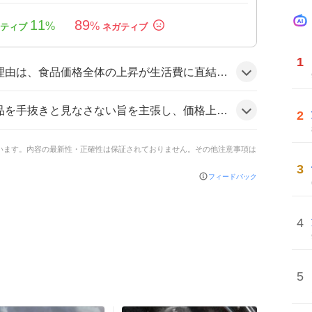
11
89
%
%
1
し、特に手軽さが人気の冷凍食品が大幅に値上げされたことで、家計を見直す必要が出てきたことがきっかけのようだ。
驚く声も多く見られた。防御的な意見や、冷凍食品に対する不満や疑問の声もあり、賛否が混在している様子が伝わっている。
2
ています。内容の最新性・正確性は保証されておりません。その他注意事項は
3
フィードバック
4
5