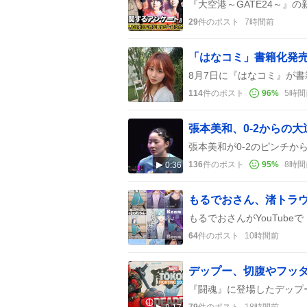
29
件のポスト
7時間前
114
件のポスト
96
%
5時間
136
件のポスト
95
%
8時間
0:36
64
件のポスト
10時間前
79
件のポスト
18時間前