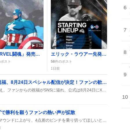
6
7
0:12
8
「MARVEL闘魂」発売でデップーが大活躍、ユーザー歓喜の声続出
エリック・ラウアー先発、ドジャースの連敗止めに期待 『ラウアー頑張れ』の声がSNSに広がる
のポスト
58
件のポスト
1日前
9
『牧場物語』30周年を祝福、8月24日スペシャル配信が決定！ファンの歓喜の声が広がる
『牧場物語』が30周年を迎え、ファンからの祝福がSNSに溢れ、公式は8月24日にX LiveとYouTube Liveで30周年とルーンファクトリー20周年を祝うスペシャル配信を開催すると発表した。
10
グで勝利を願うファンの熱い声が拡散
柳川くんが残りイニングでマウンドに上がり、4点差のピンチを乗り切ってほしいとファンが応援。四球を減らし、守護神復活やペイド初勝利を期待する声がSNSで広がっている。
前