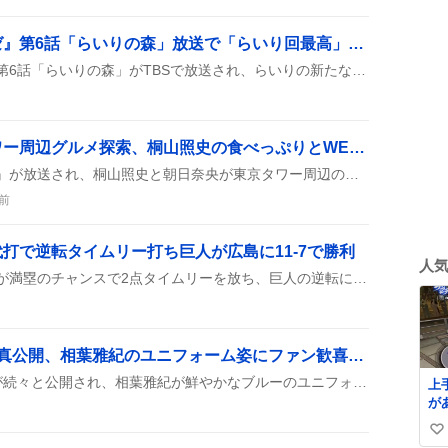
『乙女怪獣キャラメリゼ』第6話「らいりの森」放送で「らいり回最高」歓喜の声
『乙女怪獣キャラメリゼ』第6話「らいりの森」がTBSで放送され、らいりの新たな冒険や怪獣化が話題に。原画が公開され、ファンは「最高の回」や「感動した」などの感想を次々と投稿している。
「かまいまち」東京タワー周辺グルメ探索、桐山照史の食べっぷりとWEST.楽曲が大好評
フジテレビの『かまいまち』が放送され、桐山照史と朝日奈央が東京タワー周辺のグルメを探検。番組ではWEST.の楽曲がBGMとしてたくさん流れ、照史くんの食べっぷりが視聴者の間で大きく話題になっている様子がSNSに投稿されている。
前
打で逆転タイムリー打ち巨人が広島に11-7で勝利
人
代打で登場したダルベックが満塁のチャンスで2点タイムリーを放ち、巨人の逆転に大きく貢献した。試合は乱打戦で、最終的に11-7で勝利し、ファンからは『ダルベック最高！』と歓声が上がり、ハイライトになった。
「映画4アウト」場面写真公開、相葉雅紀のユニフォーム姿にファン歓喜の声
映画4アウトの新場面写真が続々と公開され、相葉雅紀が鮮やかなブルーのユニフォームで登場したり、キャストが集まるイベントが決まったりして、ファンの間で話題になっている。
上
が
元
い
海