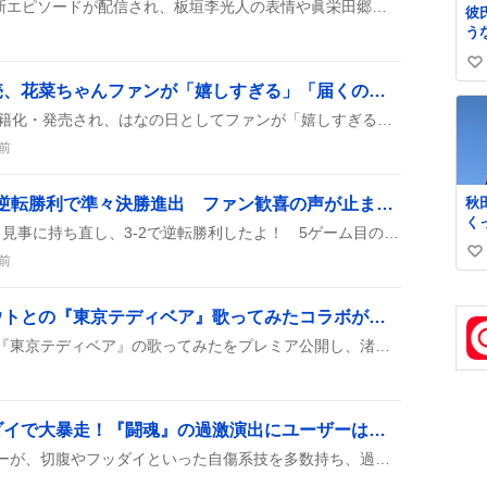
『大空港～GATE24～』の新エピソードが配信され、板垣李光人の表情や眞栄田郷敦と趣里の掛け合いがSNSで盛り上がっている。セミ踏みシーンやリアタイできなかったツイートも話題に。
彼
た
う
し
た
小
い
味
味
「はなコミ」書籍化発売、花菜ちゃんファンが「嬉しすぎる」「届くの待ちきれない」熱狂
て
い
娘
て
ね
8月7日に『はなコミ』が書籍化・発売され、はなの日としてファンが「嬉しすぎる」「届くの待ちきれない」などの喜びをSNSに投稿し、盛り上がりを見せている。
数
前
秋
張本美和、0-2からの大逆転勝利で準々決勝進出 ファン歓喜の声が止まらない
く
張本美和が0-2のピンチから見事に持ち直し、3-2で逆転勝利したよ！ 5ゲーム目の強烈なプレーが光り、観客も大歓声。次の準々決勝が待ち遠しいね。
す
い
ク
前
高
い
え
ね
もるでおさん、渚トラウトとの『東京テディベア』歌ってみたコラボがプレミア公開でファン歓喜
駅
数
もるでおさんがYouTubeで『東京テディベア』の歌ってみたをプレミア公開し、渚トラウトとのコラボが噂されていることが話題になっている。ファンは「まって、コラボ？」と期待の声を上げている。
デップー、切腹やフッダイで大暴走！『闘魂』の過激演出にユーザーは「草」や「笑える」反応
『闘魂』に登場したデップーが、切腹やフッダイといった自傷系技を多数持ち、過激な演出やパロディ要素が話題に。ユーザーは「草」や「笑える」とコメントし、やりすぎ演出が注目を集めている。