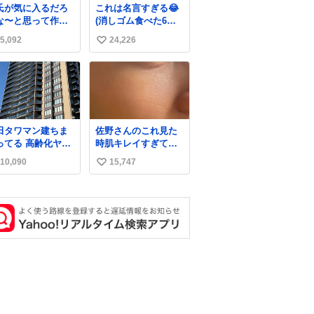
氏が気に入るだろ
これは名言すぎる😂
ら、ビンタされて
な〜と思って作っ
(消しゴム食べた6歳
まった。3回ほど。
ら想像の何倍も美
の弟を思い出しなが
さい手だけど、地
5,092
24,226
い
しい美味しい言っ
ら)
に痛い。 その後、
くれて嬉しい
い
は旦那に泣きつい
た。
ね
数
田タワマン建ちま
佐野さんのこれ見た
ってる 高齢化ヤバ
時肌キレイすぎてび
ぎて駅前にコンパ
っくりしたし、やは
10,090
15,747
い
トシティつくって
りアイドルって体型･
齢者を住ませる考
肌管理すごすぎる
い
らしい 病院も全部
ね
前にある
数