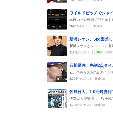
8:17
ワイルドピッチでジャ
36
件のポスト
10時間前
218
件のポスト
98
%
6時間
2,105
件のポスト
8時間前
0:23
佐野日大、1-0完封勝
2,220
件のポスト
9時間前