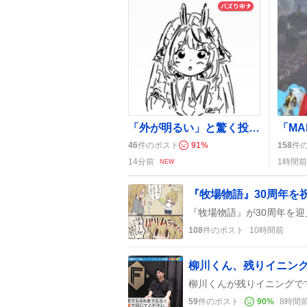
「外が明るい」と驚く投稿続出、朝の光に「テンション上がる」声多数
46
件のポスト
91
%
158
件
14分前
1時間前
NEW
108
件のポスト
10時間前
柳川くん、残りイニン
59
件のポスト
90
%
8時間