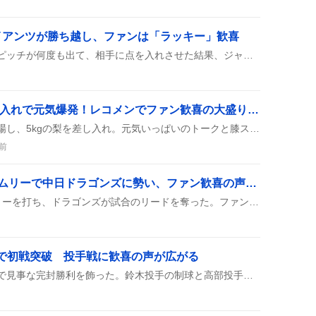
イアンツが勝ち越し、ファンは「ラッキー」歓喜
本日のプロ野球でワイルドピッチが何度も出て、相手に点を入れさせた結果、ジャイアンツが勝ち越しを決めたというツイートがたくさん見られた。ワイルドピッチが逆転や失点に直結したことが話題になっている。
新浜レオン、5kg梨差し入れで元気爆発！レコメンでファン歓喜の大盛り上がり
新浜レオンがレコメンに登場し、5kgの梨を差し入れ。元気いっぱいのトークと膝スライドで場を沸かせ、リスナーは「笑いが止まらない」や「元気が伝染した」などと楽しんでいる様子だ。
前
石川昂弥、先制2点タイムリーで中日ドラゴンズに勢い、ファン歓喜の声続出
石川昂弥が先制2点タイムリーを打ち、ドラゴンズが試合のリードを奪った。ファンは歓声を上げ、SNSで盛り上がりを見せている。この一打が試合の流れを変えるきっかけとなり、今後の展開にも期待が高まっている。
利で初戦突破 投手戦に歓喜の声が広がる
佐野日大が登場し、投手戦で見事な完封勝利を飾った。鈴木投手の制球と高部投手の奪三振が光り、5回表のセンターフライ落球で先制点を奪い、1点差で勝ち抜いた様子がSNSで盛り上がっている。