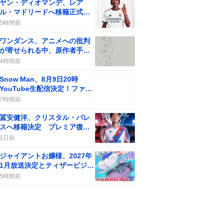
ヤン・ディオマンデ、レア
ル・マドリードへ移籍正式発
表 “最高額”で期待の声が沸
5時間前
騰
ワンダンス、アニメへの批判
が寄せられる中、原作者手描
き動画でファンが沸騰
4時間前
Snow Man、8月9日20時
YouTube生配信決定！ファン
歓喜の“やったー”が止まらな
7時間前
い
冨安健洋、クリスタル・パレ
スへ移籍決定 プレミア復帰
にファン歓喜
1日前
ジャイアントお嬢様、2027年
1月放送決定とティザービジュ
アル公開にファン歓喜
5時間前