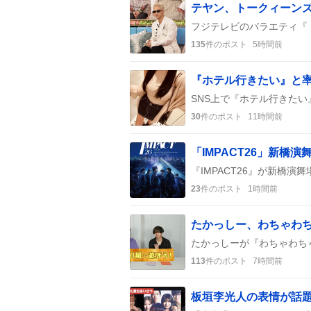
テヤン、トークィーン
135
件のポスト
5時間前
30
件のポスト
11時間前
23
件のポスト
1時間前
たかっしー、わちゃわ
113
件のポスト
7時間前