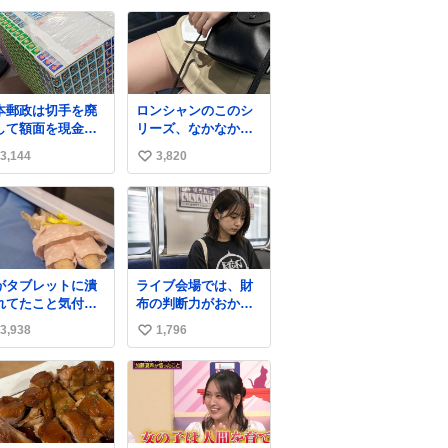
番組だったらお笑
アルカナ・シャド
い
ボイスが入る
ウ」Tシャツ、アクリ
ね
ルスタンド、パスケ
数
ース、クッションカ
バーが新登場！ ▼コ
スパ通販で予約開
本郵政は切手を廃
ロンシャンのこのシ
始！
して額面を現金で
リーズ、なかなか安
goods.liblo.jp/archi
戻せ2026 #日本
くならないのにセー
ves/31402…
3,144
3,820
い
政
ル価格になってる🖤
apanPostHD_PR
✨レザーなのが反則
い
級にかわいい。持っ
ね
てるだけでコーデが
数
格上げされる。
がタブレットに潰
ライブ会場では、財
れてたこと気付か
布の判断力がおかし
かった。 旦那だけ
くなる。
3,938
1,796
い
娘の波長を感じ取
るから声出せずと
い
SOSが伝わったら
ね
い。 急いで旦那が
数
出して、泣きじゃ
る娘に自分も謝っ
抱きしめようとし