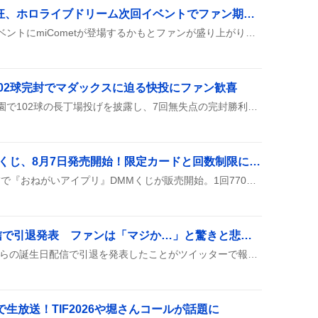
miComet参戦予想が熱狂、ホロライブドリーム次回イベントでファン期待感炸裂
次回ホロライブドリームイベントにmiCometが登場するかもとファンが盛り上がり、ガチャでの課金や限定キャラの入手を期待する声が多く見られる。
02球完封でマダックスに迫る快投にファン歓喜
佐野日大の鈴木くんが甲子園で102球の長丁場投げを披露し、7回無失点の完封勝利を収めた。投球はマダックスに迫る勢いで、ファンからは「ほぼマダックス」「マダックスあるな」などの声が上がっている。
おねがいアイプリ DMMくじ、8月7日発売開始！限定カードと回数制限にファン歓喜
2026年8月7日、全国の店舗で『おねがいアイプリ』DMMくじが販売開始。1回770円で、初日は1会計につき5回から10回までの回数制限があり、全賞に限定スペシャルカードが付く。
ばあちゃる、誕生日配信で引退発表 ファンは「マジか…」と驚きと悲しみの声が上がる
ばあちゃるが8月9日15時からの誕生日配信で引退を発表したことがツイッターで報告されている。『ばあちゃる引退しまふううう』や『マジか…』といった驚きと悲しみのコメントが一部で見られ、配信以外の活動への影響も気になる様子だ。
で生放送！TIF2026や堀さんコールが話題に