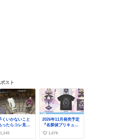
気ポスト
手くいかないこと
2026年11月発売予定
あったらコレ見て
『名探偵プリキュ
気出してほしい。
ア！』 描き下ろしイ
1,345
1,076
い
外のギャグコメデ
ラスト使用「キュア