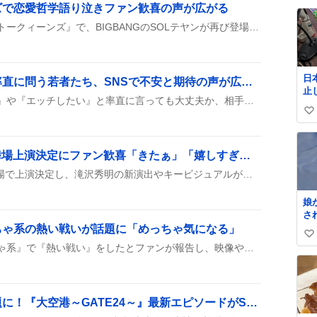
ィ
ズで恋愛哲学語り泣きファン歓喜の声が広がる
い
い
ね
フジテレビのバラエティ『トークィーンズ』で、BIGBANGのSOLテヤンが再び登場し、失恋の乗り越え方や恋愛哲学を語る後編が放送されたと投稿が盛り上がっている。
数
日
『ホテル行きたい』と率直に問う若者たち、SNSで不安と期待の声が広がる
止
SNS上で『ホテル行きたい』や『エッチしたい』と率直に言っても大丈夫か、相手に引かれないかを尋ねる投稿が多数見られ、若者がハッシュタグ付きで質問している様子が広がっている。
払い
い
郵
@J
い
ね
「IMPACT26」新橋演舞場上演決定にファン歓喜「きたぁ」「嬉しすぎる」
数
『IMPACT26』が新橋演舞場で上演決定し、滝沢秀明の新演出やキービジュアルが公開されたと話題になっている。10月初日から千秋楽までのスケジュールもファンの間で盛り上がっている。
娘
さ
な
ちゃ系の熱い戦いが話題に「めっちゃ気になる」
い
は
たかっしーが『わちゃわちゃ系』で『熱い戦い』をしたとファンが報告し、映像やゲームの詳細は未公開ながら、次回の公開を楽しみにしている様子がうかがえる。投稿者はその様子が見られる日を待ち遠しく思い、期待の声が多数寄せられている。
れ
い
も
ね
し
数
救
板垣李光人の表情が話題に！『大空港～GATE24～』最新エピソードがSNSで盛り上がり
く
て