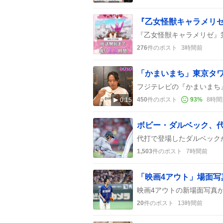
276
件のポスト
3時間前
450
件のポスト
93
%
8時間
0:15
ボビー・ダルベック、代
1,503
件のポスト
7時間前
20
件のポスト
13時間前