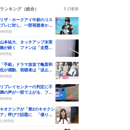
ランキング（総合）
5:13
更新
リザ・ホークアイ中尉のコス
プレに対し、一部視聴者から
批判の声が上がる
9時間前
山本祐大、タッチアップ未実
施が続く ファンは「走塁改
善」を求める
8時間前
「手紙」ドラマ放送で亀梨和
也が感動、視聴者は「涙止ま
らん」や「胸が苦しい」声が
6時間前
続出
リプレイセンターの判定に不
満の声が一部で上がる、ファ
ンは「アウトだって！」と意
9時間前
見
キオクシアが「第2のキオクシ
ア」呼びで話題に 「億り人
量産年」の期待が一部で広が
11時間前
る