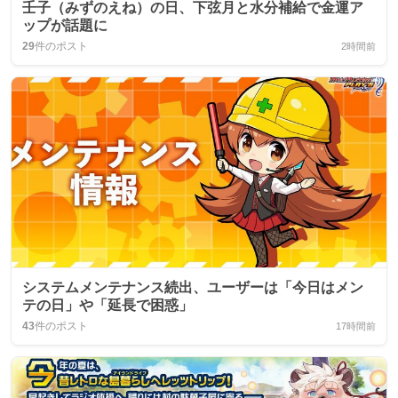
壬子（みずのえね）の日、下弦月と水分補給で金運ア
ップが話題に
29
件のポスト
2時間前
システムメンテナンス続出、ユーザーは「今日はメン
テの日」や「延長で困惑」
43
件のポスト
17時間前