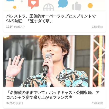
パレストラ、圧倒的オーバーラップとスプリントで
SNS熱狂 「速すぎて草」
121
件のポスト
12時間前
「名探偵のままでいて」ポッドキャスト公開収録、ア
ロハシャツ姿で盛り上がるファンの声
32
件のポスト
15時間前