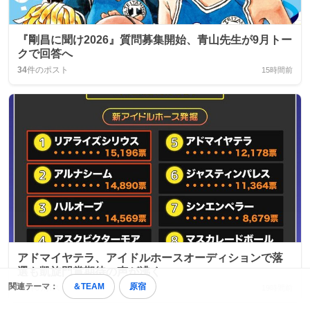
『剛昌に聞け2026』質問募集開始、青山先生が9月トー
クで回答へ
34
件のポスト
15時間前
アドマイヤテラ、アイドルホースオーディションで落
選も凱旋門賞期待の声が沸く
関連テーマ：
＆TEAM
原宿
41
件のポスト
19時間前