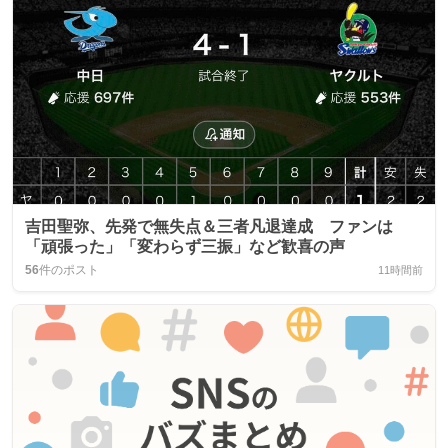
吉田聖弥、先発で無失点＆三者凡退達成 ファンは
「頑張った」「変わらず三振」など歓喜の声
56
件のポスト
11時間前