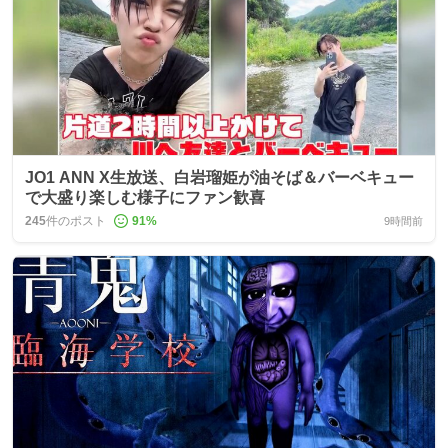
JO1 ANN X生放送、白岩瑠姫が油そば＆バーベキュー
で大盛り楽しむ様子にファン歓喜
245
件のポスト
91
%
9時間前