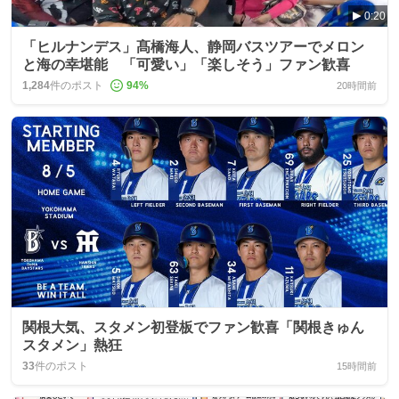
0:20
「ヒルナンデス」髙橋海人、静岡バスツアーでメロン
と海の幸堪能 「可愛い」「楽しそう」ファン歓喜
1,284
件のポスト
94
%
20時間前
関根大気、スタメン初登板でファン歓喜「関根きゅん
スタメン」熱狂
33
件のポスト
15時間前