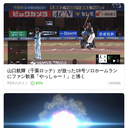
0:40
山口航輝（千葉ロッテ）が放った18号ソロホームラン
にファン歓喜「やっしゃー！」と沸く
71
件のポスト
93
%
13時間前