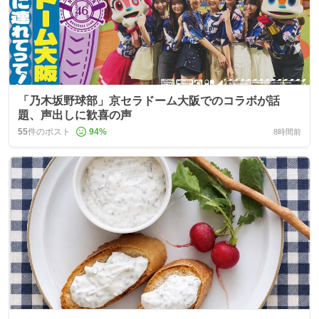
「乃木坂野球部」京セラドーム大阪でのコラボが話
題、声出しに歓喜の声
55
件のポスト
94
%
8時間前