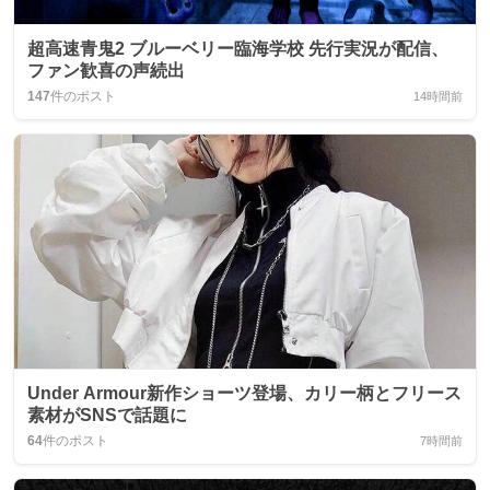
超高速青鬼2 ブルーベリー臨海学校 先行実況が配信、
ファン歓喜の声続出
147
件のポスト
14時間前
Under Armour新作ショーツ登場、カリー柄とフリース
素材がSNSで話題に
64
件のポスト
7時間前