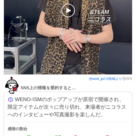
報告
@
wwd_jp
のX投稿より
SNS上の情報を要約すると…
WENO-ISMのポップアップが原宿で開催され、
限定アイテムが次々に売り切れ、来場者がニコラス
へのインタビューや写真撮影を楽しんだ。
感情の割合