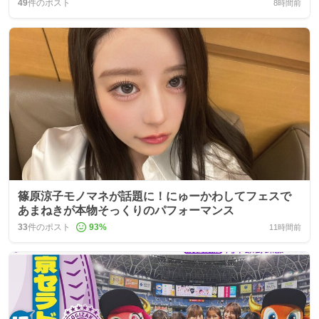
49
件のポスト
8時間前
篠原涼子モノマネが話題に！にゅーかわしてフェスで
あまねきが本物そっくりのパフォーマンス
33
件のポスト
93
%
11時間前