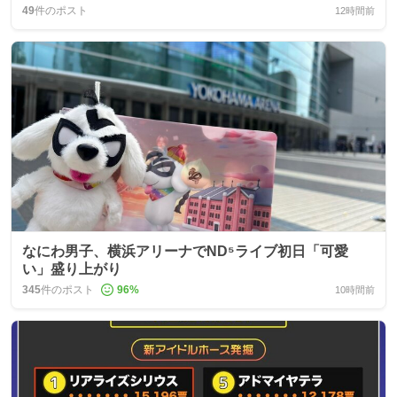
49
件のポスト
12時間前
なにわ男子、横浜アリーナでND⁵ライブ初日「可愛
い」盛り上がり
345
件のポスト
96
%
10時間前