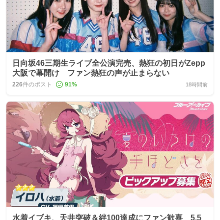
日向坂46三期生ライブ全公演完売、熱狂の初日がZepp
大阪で幕開け ファン熱狂の声が止まらない
226
件のポスト
91
%
18時間前
水着イブキ、天井突破＆絆100達成にファン歓喜 5.5