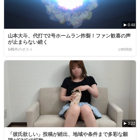
0:48
山本大斗、代打で2号ホームラン炸裂！ファン歓喜の声
が止まらない続く
145
件のポスト
13時間前
0:22
「彼氏欲しい」投稿が続出、地域や条件まで多彩な願