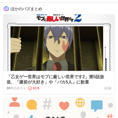
ほかのバズまとめ
「乙女ゲー世界はモブに厳しい世界です2」第5話放
送、「建前が大好き」や「バカ5人」に歓喜
98
件のポスト
91
%
1日前