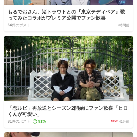
もるでおさん、渚トラウトとの『東京テディベア』歌
ってみたコラボがプレミア公開でファン歓喜
64
件のポスト
7時間前
「恋ルビ」再放送とシーズン2開始にファン歓喜「ヒロ
くんが可愛い」
81
件のポスト
91
%
41分前
NEW