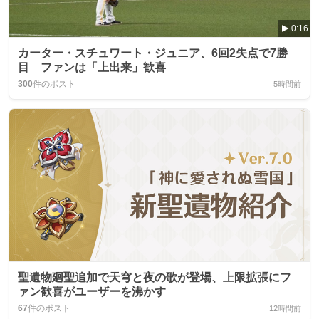
0:16
カーター・スチュワート・ジュニア、6回2失点で7勝
目 ファンは「上出来」歓喜
300
件のポスト
5時間前
聖遺物廻聖追加で天穹と夜の歌が登場、上限拡張にフ
ァン歓喜がユーザーを沸かす
67
件のポスト
12時間前