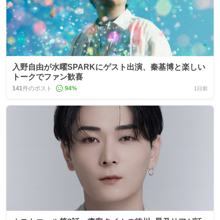
入野自由が水曜SPARKにゲスト出演、秦基博と楽しい
トークでファン歓喜
141
件のポスト
94
%
1日前