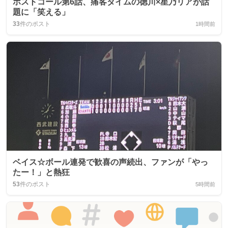
ホストコール第6話、痛客タイムの徳川×星乃リアが話
題に「笑える」
33
件のポスト
1時間前
ベイス☆ボール連発で歓喜の声続出、ファンが「やっ
たー！」と熱狂
53
件のポスト
5時間前