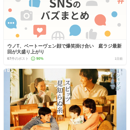
ウノT、ベートーヴェン顔で爆笑掛け合い 庭ラジ最新
回が大盛り上がり
67
件のポスト
90
%
1日前