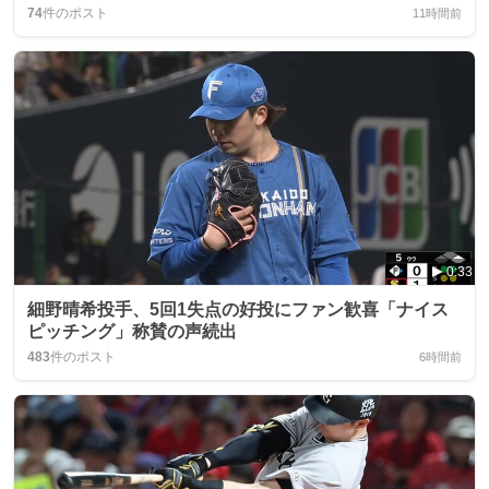
74
件のポスト
11時間前
0:33
細野晴希投手、5回1失点の好投にファン歓喜「ナイス
ピッチング」称賛の声続出
483
件のポスト
6時間前