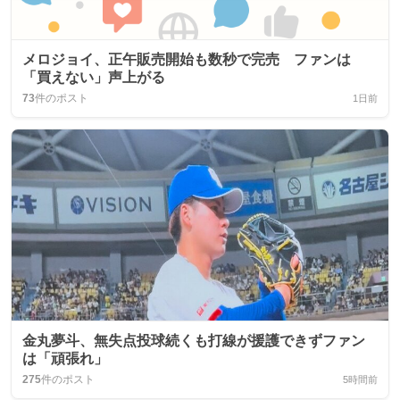
メロジョイ、正午販売開始も数秒で完売 ファンは
「買えない」声上がる
73
件のポスト
1日前
金丸夢斗、無失点投球続くも打線が援護できずファン
は「頑張れ」
275
件のポスト
5時間前