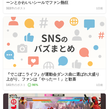
ーンとかわいいシールでファン熱狂
322
件のポスト
1日前
『でこぼこライフ』が運動会ダンス曲に選ばれ大盛り
上がり、ファンは「やったー！」と歓喜
141
件のポスト
96
%
1日前