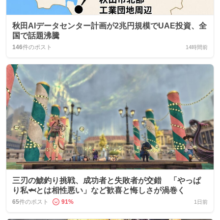
秋田AIデータセンター計画が2兆円規模でUAE投資、全
国で話題沸騰
146
件のポスト
14時間前
三刃の鯱釣り挑戦、成功者と失敗者が交錯 「やっぱ
り私🦈とは相性悪い」など歓喜と悔しさが渦巻く
65
件のポスト
91
%
1日前