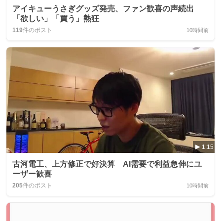
アイキューうさぎグッズ発売、ファン歓喜の声続出
「欲しい」「買う」熱狂
119
件のポスト
10時間前
1:15
古河電工、上方修正で好決算 AI需要で利益急伸にユ
ーザー歓喜
205
件のポスト
10時間前