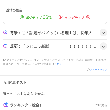
感情の割合
66
34
%
%
背景
：
この話題がバズっている理由は、長年人気のCoCシナリオ『シビュラ』の新版がついに配布開始されたことと、サウンドトラックやスチルといった豪華な追加素材が同時に提供されたことがファンの期待感を高めたためだとみられる。
反応
：
「シビュラ新版！！！！！！！！！！！！！！！！！！！！！！！！！！！！！！！！！！！！！！！！！！！！きちゃ！！！！！！！！！！！！！！！！！！！！！！！！！！！！！！！」と歓喜しつつ、「旧版と変更点多いから別物として取り扱うって！？新版回りたい！！！回っていいなら回りたい😭」と再プレイへの熱意を示す声や、「シビュラ新版だ～～！！すごい！！サントラまでついてめちゃくちゃ豪華になっている」と素材の充実を称賛するコメントが多数見られる。
アイコンが付いているコンテンツはAIが生成しています。内容の最新性・正確性は
保証されておりません。その他注意事項は
こちら
フィードバック
関連ポスト
該当のポストはありません。
ランキング（総合）
2:13
更新