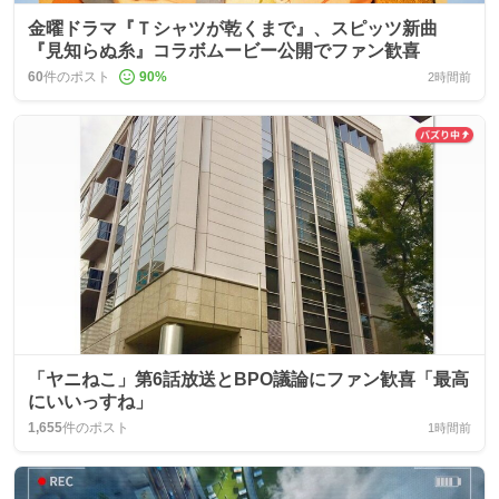
金曜ドラマ『Ｔシャツが乾くまで』、スピッツ新曲
『見知らぬ糸』コラボムービー公開でファン歓喜
60
件のポスト
90
%
2時間前
「ヤニねこ」第6話放送とBPO議論にファン歓喜「最高
にいいっすね」
1,655
件のポスト
1時間前