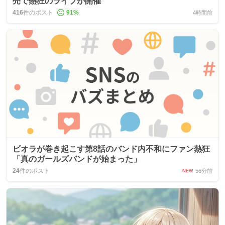
売で熱狂のライブが開催
416
件のポスト
91
%
4時間前
ビオラが巻き起こす第8話のバンド内不和にファン熱狂
「真のガールズバンドが始まった」
24
件のポスト
56分前
NEW