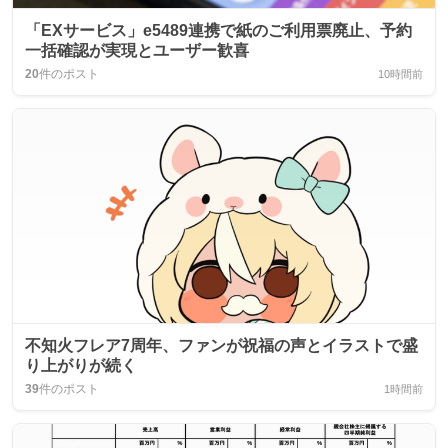
「EXサービス」e5489連携で紙のご利用票廃止、予約
一括確認が実現とユーザー歓喜
20
件のポスト
10時間前
不知火フレア7周年、ファンが祝福の声とイラストで盛
り上がりが続く
39
件のポスト
1時間前