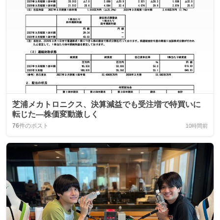
芝浦メカトロニクス、決算減益でも受注増で特買いに
転じた―株価変動激しく
76
件のポスト
10時間前