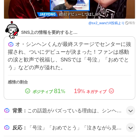
報告
@
sx2_wan
のX投稿より
SNS上の情報を要約すると…
オ・シンヘンくんが最終ステージでセンターに抜
擢され、ついにデビューが決まった！ファンは感動
の涙と歓声で祝福し、SNSでは「号泣」「おめでと
う」などの声が溢れた。
感情の割合
81
19
%
%
背景
：
この話題がバズっている理由は、シンヘンの成長やセンター抜擢が期待されていたこと、感動的なメッセージや涙シーンが多く共有されたことがファンの感情を高めたようだ。
反応
：
「号泣」「おめでとう」「泣きながら見てる」など、ファンはシンヘンのセンター抜擢に感動し、涙と喜びのコメントを連投する雰囲気だ。