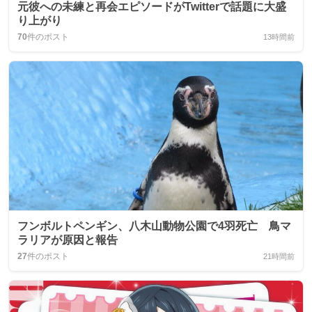
元彼への未練と再会エピソードがTwitterで話題に大盛
り上がり
70
件のポスト
13時間前
フンボルトペンギン、八木山動物公園で4羽死亡 鳥マ
ラリアが原因と報告
27
件のポスト
21時間前