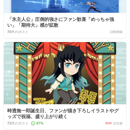
「氷主人公」圧倒的強さにファン歓喜「めっちゃ強
い」「期待大」感が拡散
70
件のポスト
22時間前
時透無一郎誕生日、ファンが描き下ろしイラストやグ
ッズで祝福、盛り上がり続く
72
件のポスト
97
%
22分前
NEW