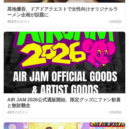
髙地優吾、ドアドアクエストで女性向けオリジナルラ
ーメン企画が話題に
453
件のポスト
16時間前
AIR JAM 2026公式通販開始、限定グッズにファン歓喜
と散財懸念
43
件のポスト
22時間前