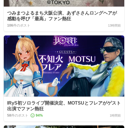
つみまつよるまち大阪公演、あずささんロングヘアが
感動を呼び「最高」ファン熱狂
106
件のポスト
13時間前
IRyS初ソロライブ開催決定、MOTSUとフレアがゲスト
出演でファン熱狂
58
件のポスト
94
%
1時間前