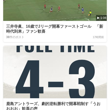
1:08
三井寺眞、16歳でJリーグ開幕ファーストゴール 「新
時代到来」ファン歓喜
38
件のポスト
17時間前
鹿島アントラーズ、劇的逆転勝利で開幕戦制す「うお
おおお」歓喜の声