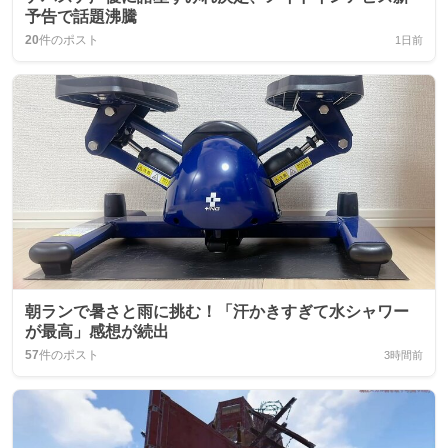
予告で話題沸騰
20
件のポスト
1日前
朝ランで暑さと雨に挑む！「汗かきすぎて水シャワー
が最高」感想が続出
57
件のポスト
3時間前