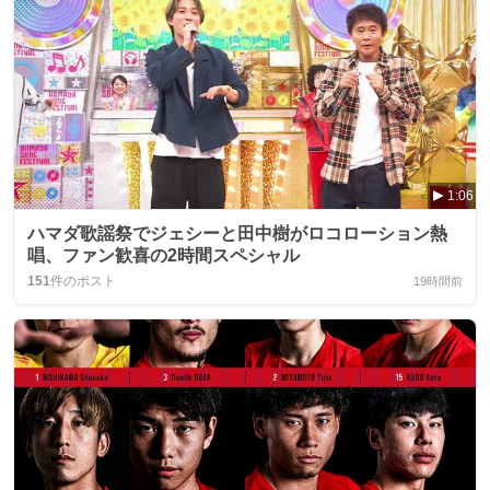
1:06
ハマダ歌謡祭でジェシーと田中樹がロコローション熱
唱、ファン歓喜の2時間スペシャル
151
件のポスト
19時間前