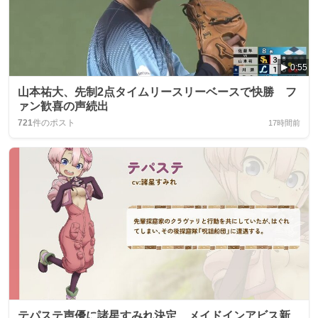
0:55
山本祐大、先制2点タイムリースリーベースで快勝 フ
ァン歓喜の声続出
721
件のポスト
17時間前
テパステ声優に諸星すみれ決定、メイドインアビス新