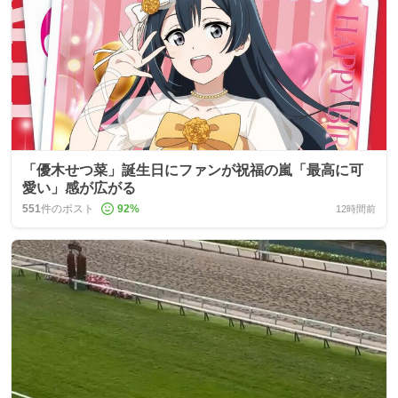
「優木せつ菜」誕生日にファンが祝福の嵐「最高に可
愛い」感が広がる
551
件のポスト
92
%
12時間前