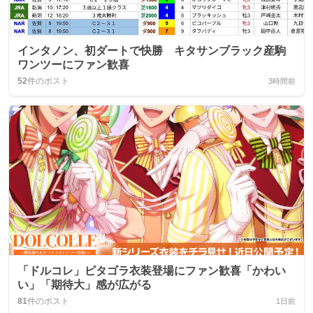
インタノン、初ダートで快勝 キタサンブラック産駒
ワンツーにファン歓喜
52
件のポスト
3時間前
「ドルコレ」ピタゴラ衣装登場にファン歓喜「かわい
い」「期待大」感が広がる
81
件のポスト
1日前