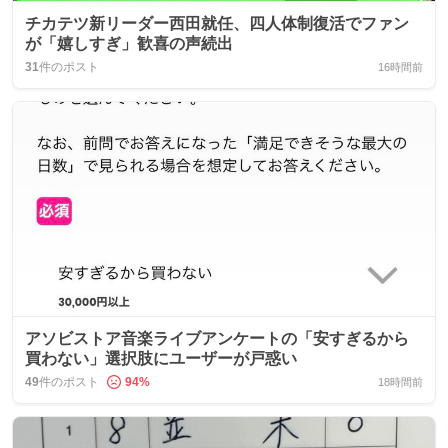
チカテツ新リーダー西田就任、四人体制復活でファン
が「嬉しすぎ」歓喜の声続出
31
件のポスト
16時間前
アソビストア音楽ライブアンケートの「安すぎるから
買わない」選択肢にユーザーが戸惑い
49
件のポスト
94
%
18時間前