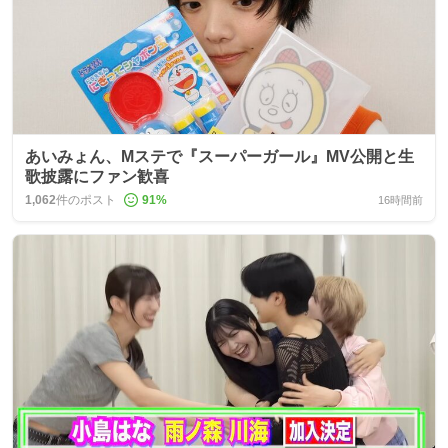
あいみょん、Mステで『スーパーガール』MV公開と生
歌披露にファン歓喜
1,062
件のポスト
91
%
16時間前