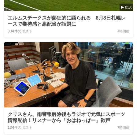
0:10
エルムステークスが熱狂的に語られる 8月8日札幌レ
ースで期待感と高配当が話題に
334
件のポスト
4時間前
クリスさん、雨警報解除後もラジオで元気にスポーツ
情報配信！リスナーから「おはねっぱー」歓声
134
件のポスト
7時間前