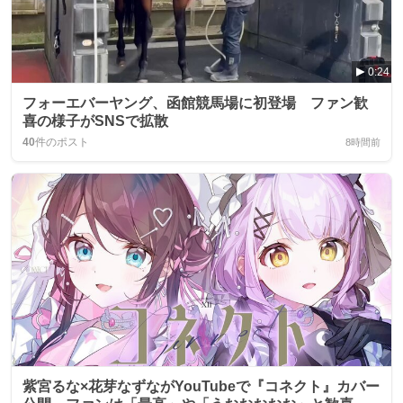
0:24
フォーエバーヤング、函館競馬場に初登場 ファン歓
喜の様子がSNSで拡散
40
件のポスト
8時間前
紫宮るな×花芽なずながYouTubeで『コネクト』カバー