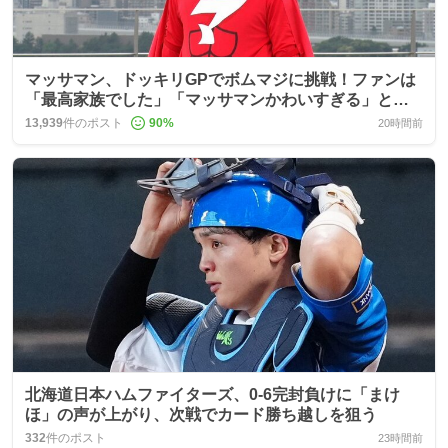
マッサマン、ドッキリGPでボムマジに挑戦！ファンは
「最高家族でした」「マッサマンかわいすぎる」と歓
喜
13,939
件のポスト
90
%
20時間前
北海道日本ハムファイターズ、0-6完封負けに「まけ
ほ」の声が上がり、次戦でカード勝ち越しを狙う
332
件のポスト
23時間前