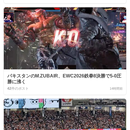
パキスタンのM.ZUBAIR、EWC2026鉄拳8決勝で5-0圧
勝に沸く
42
件のポスト
14時間前