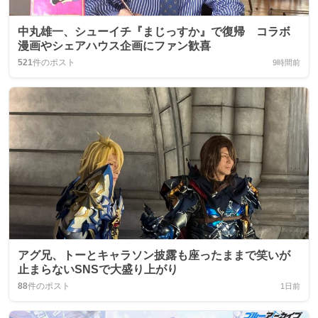
中丸雄一、シューイチ『まじっすか』で復帰 コラボ
漫画やシェアハウス企画にファン歓喜
521
件のポスト
9時間前
アグ兄、トーとキャラソン披露も座ったままで笑いが
止まらないSNSで大盛り上がり
88
件のポスト
1日前