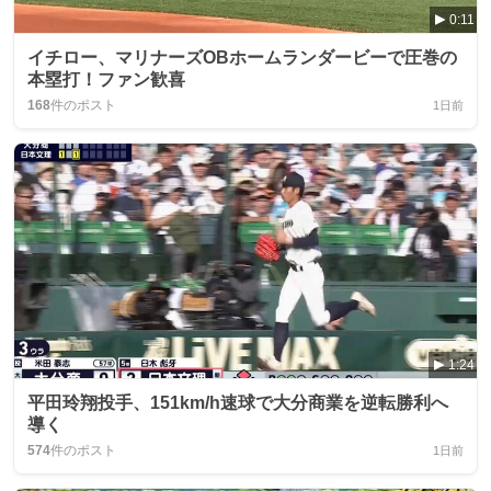
0:11
イチロー、マリナーズOBホームランダービーで圧巻の
本塁打！ファン歓喜
168
件のポスト
1日前
1:24
平田玲翔投手、151km/h速球で大分商業を逆転勝利へ
導く
574
件のポスト
1日前