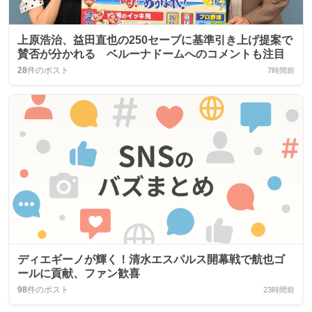
上原浩治、益田直也の250セーブに基準引き上げ提案で
賛否が分かれる ベルーナドームへのコメントも注目
28
件のポスト
7時間前
ディエギーノが輝く！清水エスパルス開幕戦で航也ゴ
ールに貢献、ファン歓喜
98
件のポスト
23時間前