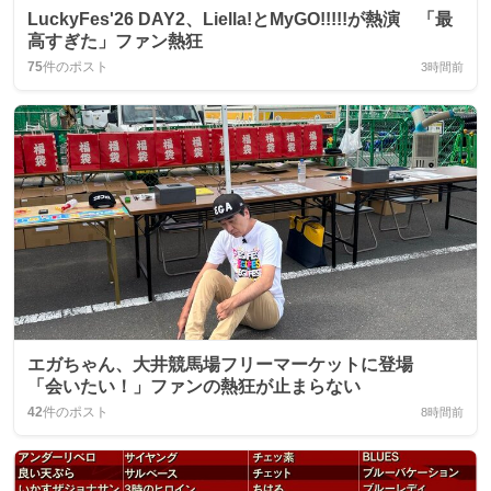
LuckyFes'26 DAY2、Liella!とMyGO!!!!!が熱演 「最
高すぎた」ファン熱狂
75
件のポスト
3時間前
エガちゃん、大井競馬場フリーマーケットに登場
「会いたい！」ファンの熱狂が止まらない
42
件のポスト
8時間前