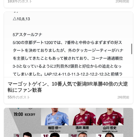
103
件のポスト
20時間前
マーゴットゲイン、10番人気で新潟9R単勝40倍の大逆
転にファン歓喜
55
件のポスト
2時間前