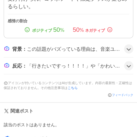
るらしい。
感情の割合
50
50
%
%
背景
：
この話題がバズっている理由は、音楽ユニットジグザグの10周年と、サンリオの人気キャラがコラボするという夢の組み合わせが多くのファンの期待を呼び、東京・大阪という大都市での開催が話題性を高めたことにあるようだ。
反応
：
「行きたいですっ！！！！」や「かわいいがすぎる」「最高だZ過ぎだぜぇ」など、ファンは「めっちゃ行きたい」「コラボフードが楽しみ」などと熱狂的に期待している様子だ。
アイコンが付いているコンテンツはAIが生成しています。内容の最新性・正確性は
保証されておりません。その他注意事項は
こちら
フィードバック
関連ポスト
該当のポストはありません。