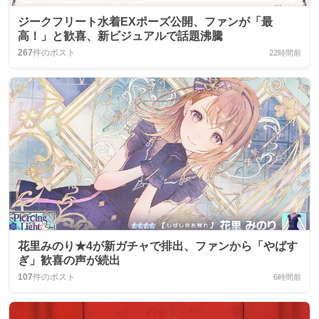
ジークフリート水着EXポーズ公開、ファンが「最
高！」と歓喜、新ビジュアルで話題沸騰
267
件のポスト
22時間前
花里みのり★4が新ガチャで排出、ファンから「やばす
ぎ」歓喜の声が続出
107
件のポスト
6時間前