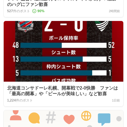
のハグにファン歓喜
527
件のポスト
90
%
2時間前
北海道コンサドーレ札幌、開幕戦で2-0快勝 ファンは
「最高の開幕」や「ビールが美味しい」など歓喜
1,224
件のポスト
1日前