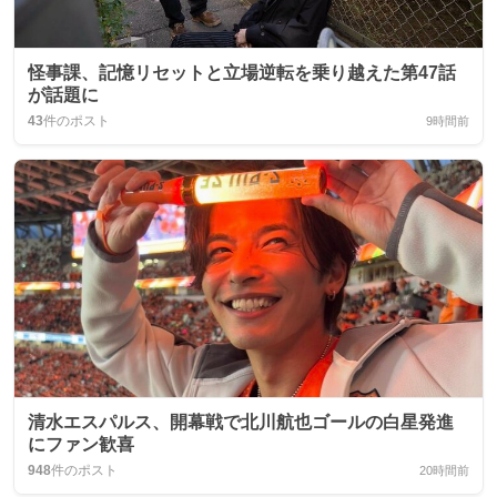
怪事課、記憶リセットと立場逆転を乗り越えた第47話
が話題に
43
件のポスト
9時間前
清水エスパルス、開幕戦で北川航也ゴールの白星発進
にファン歓喜
948
件のポスト
20時間前