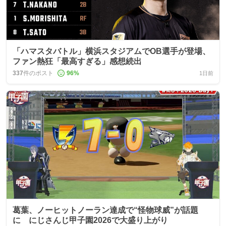
「ハマスタバトル」横浜スタジアムでOB選手が登場、
ファン熱狂「最高すぎる」感想続出
337
件のポスト
96
%
1日前
葛葉、ノーヒットノーラン達成で“怪物球威”が話題
に にじさんじ甲子園2026で大盛り上がり