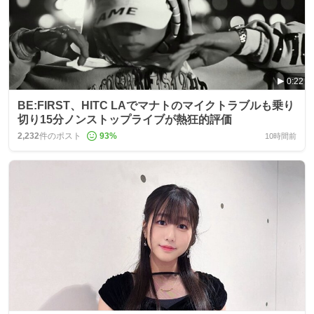
0:22
BE:FIRST、HITC LAでマナトのマイクトラブルも乗り
切り15分ノンストップライブが熱狂的評価
2,232
件のポスト
93
%
10時間前