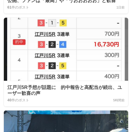
公開、ファンは「最高」や「うおおおおお」と歓喜
61
件のポスト
1日前
江戸川5R予想が話題に 的中報告と高配当が続出、ユ
ーザー歓喜の声
40
件のポスト
5時間前