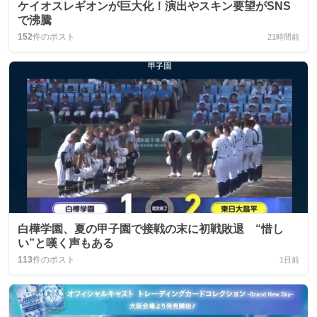
ケイオスレギオンが巨大化！演出やスキン要望がSNS
で沸騰
152
件のポスト
21時間前
白樺学園、夏の甲子園で接戦の末に初戦敗退 “惜し
い”と嘆く声もある
113
件のポスト
1日前