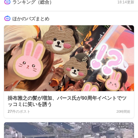
ランキング（総合）
18:14
更新
ほかのバズまとめ
掛布雅之の髪が増加、バース氏が90周年イベントでツ
ッコミに笑いを誘う
27
件のポスト
20時間前