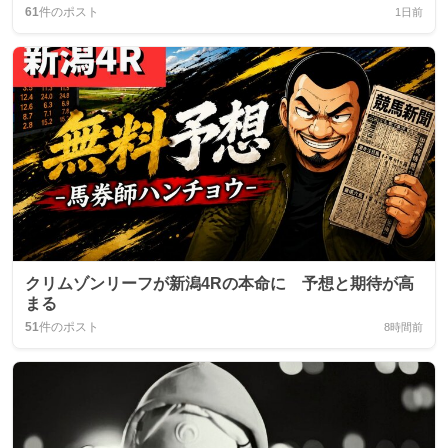
61
件のポスト
1日前
クリムゾンリーフが新潟4Rの本命に 予想と期待が高
まる
51
件のポスト
8時間前