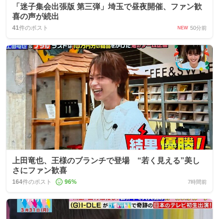
「迷子集会出張版 第三弾」埼玉で昼夜開催、ファン歓
喜の声が続出
41
件のポスト
50分前
NEW
上田竜也、王様のブランチで登場 “若く見える”美し
さにファン歓喜
164
件のポスト
96
%
7時間前