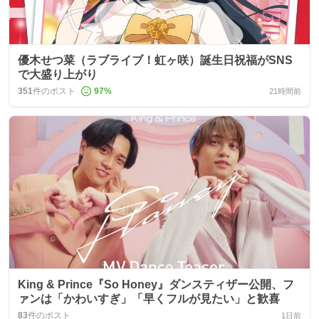
優木せつ菜（ラブライブ！虹ヶ咲）誕生日祝福がSNS
で大盛り上がり
351
件のポスト
97
%
21時間前
King & Prince『So Honey』ダンスティザー公開、フ
ァンは「かわいすぎ」「早くフルが見たい」と歓喜
83
件のポスト
1日前