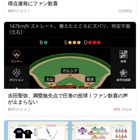
得点連発にファン歓喜
44
件のポスト
12時間前
吉田聖弥、満塁無失点で圧巻の投球！ファン歓喜の声
が止まらない
65
件のポスト
25分前
NEW