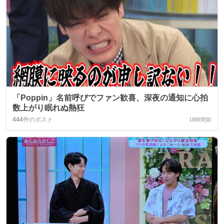
「Poppin」名前呼びでファン歓喜、深夜の通知に心拍
数上がり眠れぬ熱狂
444
件のポスト
18時間前