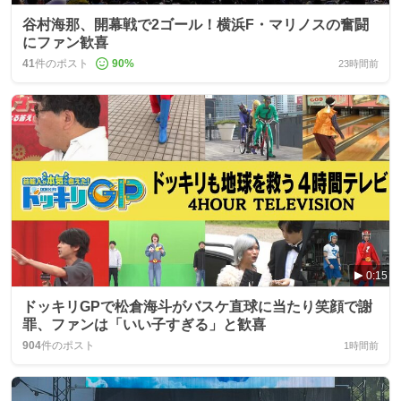
谷村海那、開幕戦で2ゴール！横浜F・マリノスの奮闘
にファン歓喜
41
件のポスト
90
%
23時間前
0:15
ドッキリGPで松倉海斗がバスケ直球に当たり笑顔で謝
罪、ファンは「いい子すぎる」と歓喜
904
件のポスト
1時間前