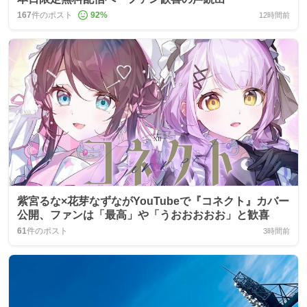
167
件のポスト
92
%
12時間前
紫宮るな×花芽なずながYouTubeで『コネクト』カバー
公開、ファンは「最高」や「うおおおおお」と歓喜
61
件のポスト
3時間前