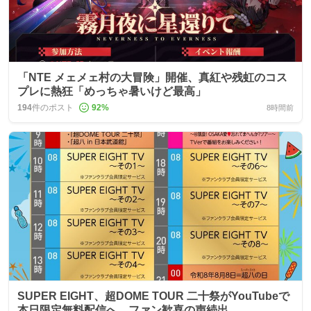
「NTE メェメェ村の大冒険」開催、真紅や残虹のコス
プレに熱狂「めっちゃ暑いけど最高」
194
件のポスト
92
%
8時間前
SUPER EIGHT、超DOME TOUR 二十祭がYouTubeで
本日限定無料配信へ ファン歓喜の声続出