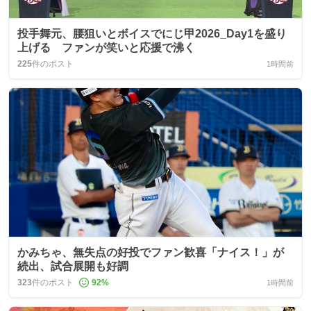
投手舞元、腰狙いとボイスでにじ甲2026_Day1を盛り
上げる ファンが笑いと応援で沸く
225
件のポスト
1時間前
かみちゃ、無失点の好投でファン歓喜「ナイス！」が
続出、試合展開も好調
323
件のポスト
92
%
1時間前