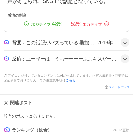
声が寄せられ、SNS上で話題となっている。
感情の割合
48
52
%
%
背景
：
この話題がバズっている理由は、2019年に配信されたドラマ『ふこキス』が当時大きな人気を集め、主演の曽田陵介さんと佐藤友祐さんの仲の良さがファンの記憶に残っていたことに加え、4年ぶりの再会写真がインスタで公開されたことで懐かしさと新鮮さが同時に刺激され、期待感が高まった可能性がある。
反応
：
ユーザーは「うおーーーーふこキスだーーーーー」「ふこキスコンビ😭😭😭」と歓声を上げ、「久々にHuluで作品視聴していたから…」と懐かしさを語り、「またドラマ見たくなった😊」や「ずっと仲良しなの嬉しい」など、ポジティブな声が多数寄せられ、全体的に盛り上がりの雰囲気だ。
アイコンが付いているコンテンツはAIが生成しています。内容の最新性・正確性は
保証されておりません。その他注意事項は
こちら
フィードバック
関連ポスト
該当のポストはありません。
ランキング（総合）
20:13
更新