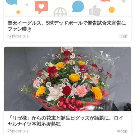
楽天イーグルス、5球デッドボールで警告試合未宣告に
ファン嘆き
57
件のポスト
1日前
「リゼ様」からの花束と誕生日グッズが話題に、ロイ
ヤルナイツ本戦応援熱狂
25
件のポスト
6時間前