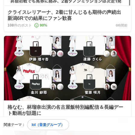
クライスレリアーナ、2着に甘んじるも期待の声続出
新潟6Rでの結果にファン歓喜
108
件のポスト
90
%
6時間前
格なむ、林瑠奈出演の名古屋飯特別編配信＆長編デー
ト動画が話題に
31
件のポスト
1日前
関連テーマ：
lol（音楽グループ）