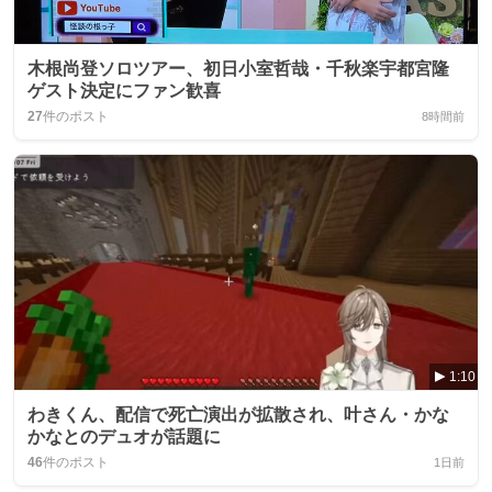
木根尚登ソロツアー、初日小室哲哉・千秋楽宇都宮隆
ゲスト決定にファン歓喜
27
件のポスト
8時間前
1:10
わきくん、配信で死亡演出が拡散され、叶さん・かな
かなとのデュオが話題に
46
件のポスト
1日前