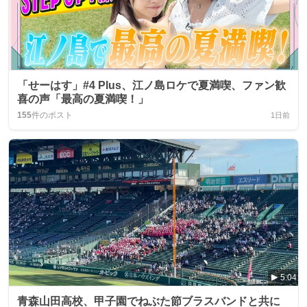
「せーはす」#4 Plus、江ノ島ロケで夏満喫、ファン歓
喜の声「最高の夏満喫！」
155
件のポスト
1日前
5:04
青森山田高校、甲子園でねぶた節ブラスバンドと共に