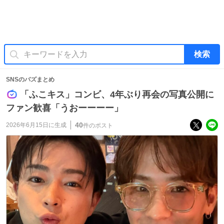
検索
SNSのバズまとめ
「ふこキス」コンビ、4年ぶり再会の写真公開に
ファン歓喜「うおーーーー」
40
2026年6月15日
に生成
件のポスト