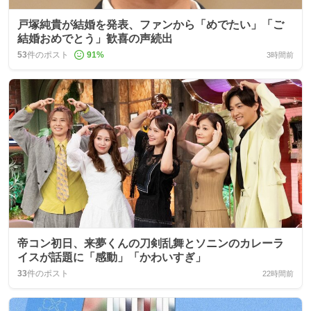
戸塚純貴が結婚を発表、ファンから「めでたい」「ご
結婚おめでとう」歓喜の声続出
53
件のポスト
91
%
3時間前
帝コン初日、来夢くんの刀剣乱舞とソニンのカレーラ
イスが話題に「感動」「かわいすぎ」
33
件のポスト
22時間前