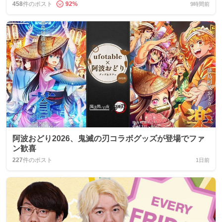
458
件のポスト
92
%
9時間前
阿波おどり2026、鬼滅の刃コラボグッズが登場でファ
ン歓喜
227
件のポスト
1日前