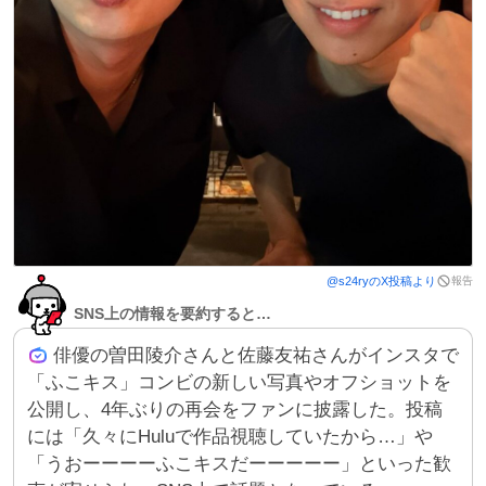
報告
@
s24ry
のX投稿より
SNS上の情報を要約すると…
俳優の曽田陵介さんと佐藤友祐さんがインスタで
「ふこキス」コンビの新しい写真やオフショットを
公開し、4年ぶりの再会をファンに披露した。投稿
には「久々にHuluで作品視聴していたから…」や
「うおーーーーふこキスだーーーーー」といった歓