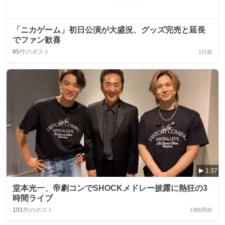
「ニカゲーム」初日公演が大盛況、グッズ完売と延長
でファン歓喜
85
件のポスト
1日前
1:37
堂本光一、帝劇コンでSHOCKメドレー披露に熱狂の3
時間ライブ
101
件のポスト
19時間前