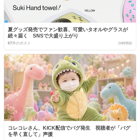
夏グッズ発売でファン歓喜、可愛いタオルやグラスが
続々届く SNSで大盛り上がり
67
件のポスト
20時間前
コレコレさん、KICK配信でバグ発生 視聴者が「バグ
を早く直して」声援