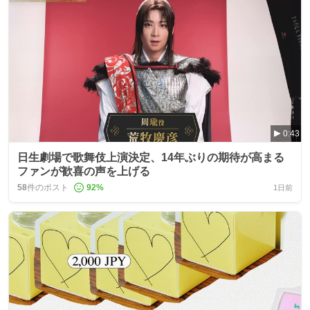
0:43
日生劇場で歌舞伎上演決定、14年ぶりの期待が高まる
ファンが歓喜の声を上げる
58
件のポスト
92
%
1日前