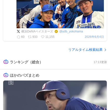
横浜DeNAベイスターズ
@
ydb_yokohama
60
933
11,155
2026年6月4日
リアルタイム検索結果
ランキング（総合）
17:13
更新
ほかのバズまとめ