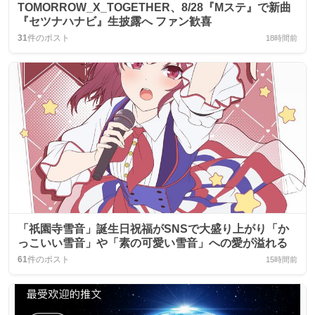
TOMORROW_X_TOGETHER、8/28『Mステ』で新曲
『セツナハナビ』生披露へ ファン歓喜
31
件のポスト
18時間前
「祇園寺雪音」誕生日祝福がSNSで大盛り上がり「か
っこいい雪音」や「素の可愛い雪音」への愛が溢れる
61
件のポスト
15時間前