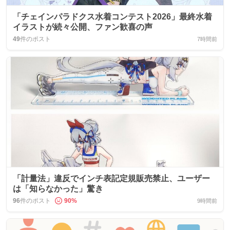
「チェインパラドクス水着コンテスト2026」最終水着
イラストが続々公開、ファン歓喜の声
49
件のポスト
7時間前
「計量法」違反でインチ表記定規販売禁止、ユーザー
は「知らなかった」驚き
96
件のポスト
90
%
9時間前