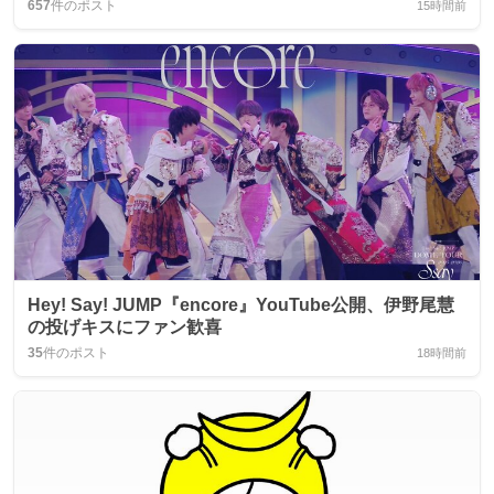
657
件のポスト
15時間前
Hey! Say! JUMP『encore』YouTube公開、伊野尾慧
の投げキスにファン歓喜
35
件のポスト
18時間前