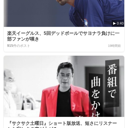
0:40
楽天イーグルス、5回デッドボールでサヨナラ負けに一
部ファンが嘆き
915
件のポスト
19時間前
『サクサク土曜日』ショート版放送、短さにリスナー