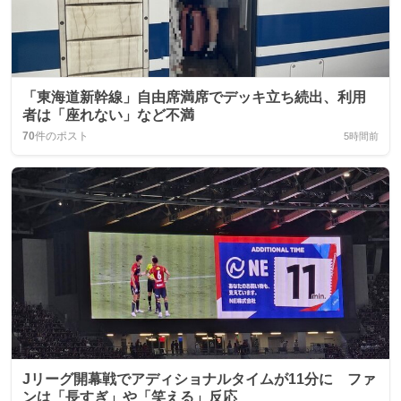
「東海道新幹線」自由席満席でデッキ立ち続出、利用
者は「座れない」など不満
70
件のポスト
5時間前
Jリーグ開幕戦でアディショナルタイムが11分に ファ
ンは「長すぎ」や「笑える」反応