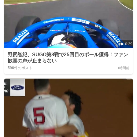
0:29
野尻智紀、SUGO第8戦で25回目のポール獲得！ファン
歓喜の声が止まらない
596
件のポスト
1時間前