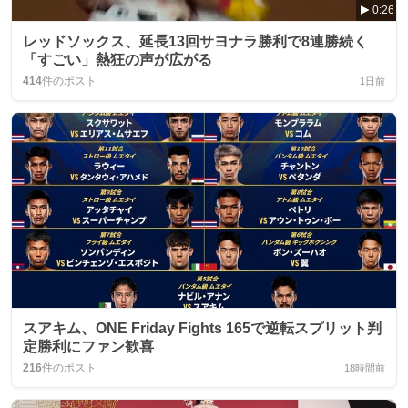
0:26
レッドソックス、延長13回サヨナラ勝利で8連勝続く
「すごい」熱狂の声が広がる
414
件のポスト
1日前
スアキム、ONE Friday Fights 165で逆転スプリット判
定勝利にファン歓喜
216
件のポスト
18時間前