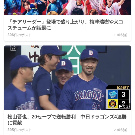
「チアリーダー」登場で盛り上がり、梅津瑞樹や犬コ
スチュームが話題に
306
件のポスト
19時間前
0:27
松山晋也、20セーブで逆転勝利 中日ドラゴンズ4連勝
に貢献
395
件のポスト
20時間前