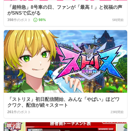
「超特急」8号車の日、ファンが「最高！」と祝福の声
がSNSで広がる
398
件のポスト
98
%
5時間前
「ストリヌ」初日配信開始、みんな「やばい」ほどワ
クワク、配信が続々スタート
261
件のポスト
23時間前