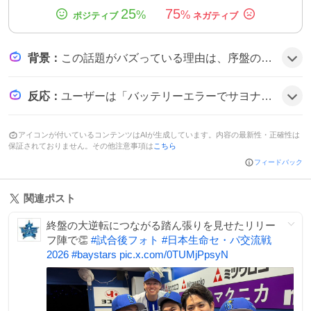
25
75
%
%
背景
：
この話題がバズっている理由は、序盤の大きなリードから一転してバッテリーエラーで試合が決まったドラマチックさが多くのファンの関心を引き、SNS上で共感や様々な意見が見られたことにある。
反応
：
ユーザーは「バッテリーエラーでサヨナラ負け」といった驚きや不満の声を投稿し、一部では試合展開への批判も見られた。
アイコンが付いているコンテンツはAIが生成しています。内容の最新性・正確性は
保証されておりません。その他注意事項は
こちら
フィードバック
関連ポスト
終盤の大逆転につながる踏ん張りを見せたリリー
フ陣で👏
#
試合後フォト
#
日本生命セ・パ交流戦
2026
#
baystars
pic.x.com/0TUMjPpsyN