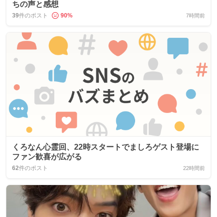
ちの声と感想
39
件のポスト
90
%
7時間前
くろなん心霊回、22時スタートでましろゲスト登場に
ファン歓喜が広がる
62
件のポスト
22時間前