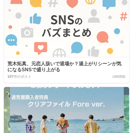
荒木拓真、元恋人扱いで退場か？湯上がりシーンが気
になるSNSで盛り上がる
107
件のポスト
16時間前