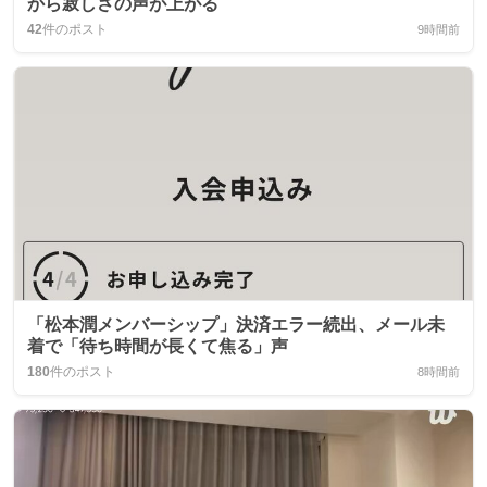
から寂しさの声が上がる
42
件のポスト
9時間前
「松本潤メンバーシップ」決済エラー続出、メール未
着で「待ち時間が長くて焦る」声
180
件のポスト
8時間前