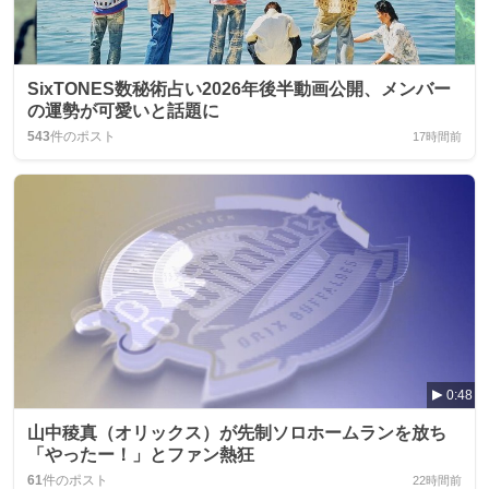
SixTONES数秘術占い2026年後半動画公開、メンバー
の運勢が可愛いと話題に
543
件のポスト
17時間前
0:48
山中稜真（オリックス）が先制ソロホームランを放ち
「やったー！」とファン熱狂
61
件のポスト
22時間前