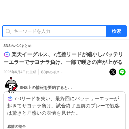
検索
SNSのバズまとめ
楽天イーグルス、7点差リードが縮小しバッテリ
ーエラーでサヨナラ負け、一部で嘆きの声が上がる
83
2026年6月4日
に生成
件のポスト
SNS上の情報を要約すると…
7-0リードを失い、最終回にバッテリーエラーが
起きてサヨナラ負け。試合終了直前のプレーで観客
は驚きと戸惑いの表情を見せた。
感情の割合