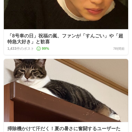
「8号車の日」祝福の嵐、ファンが「すんごい」や「超
特急大好き」と歓喜
1,433
件のポスト
99
%
7時間前
掃除機かけて汗だく！夏の暑さに奮闘するユーザーた