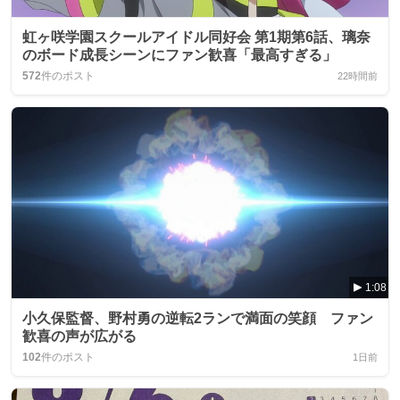
虹ヶ咲学園スクールアイドル同好会 第1期第6話、璃奈
のボード成長シーンにファン歓喜「最高すぎる」
572
件のポスト
22時間前
1:08
小久保監督、野村勇の逆転2ランで満面の笑顔 ファン
歓喜の声が広がる
102
件のポスト
1日前