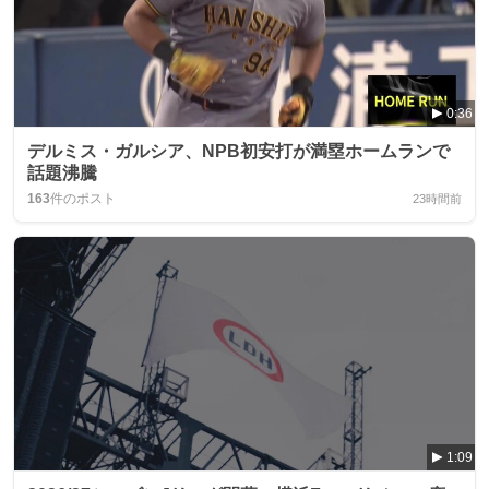
0:36
デルミス・ガルシア、NPB初安打が満塁ホームランで
話題沸騰
163
件のポスト
23時間前
1:09