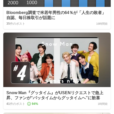
Bloomberg調査で米若年男性の64％が「人生の敗者」
自認、毎日株取引が話題に
35
件のポスト
16時間前
Snow Man『グッタイム』がUSENリクエストで急上
昇、ファンが“バッタイムからグッタイムへ”に歓喜
41
件のポスト
94
%
1時間前