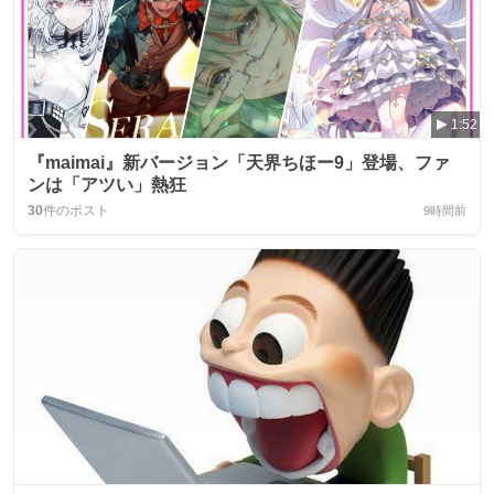
1:52
『maimai』新バージョン「天界ちほー9」登場、ファ
ンは「アツい」熱狂
30
件のポスト
9時間前