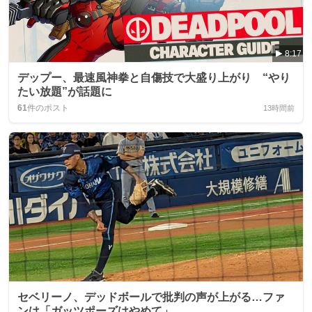
8:17
デップー、最速風神拳と自傷技で大盛り上がり “やり
たい放題”が話題に
61
件のポスト
13時間前
セベリーノ、デッドボールで批判の声が上がる…ファ
ンは「ガッツポーズはやめて」