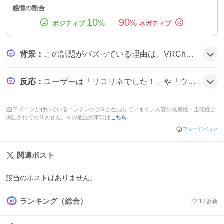
感情の割合
10
90
%
%
背景
：
この話題がバズっている理由は、VRChatユーザーが自分の性格診断結果をシェアすることで、似た結果同士の交流や共感が広がりやすくなったことと、結果名が個性的でツイートが目を引くため、自然と拡散されたようだ。
反応
：
ユーザーは「リコリネでした！」や「ウズルハでした！」と結果を報告し、「キプフェルでした！」と驚きの声も。「イオ・ドラゴニュートでした！」と珍しい結果に笑いが広がる様子だ。
アイコンが付いているコンテンツはAIが生成しています。内容の最新性・正確性は
保証されておりません。その他注意事項は
こちら
フィードバック
関連ポスト
該当のポストはありません。
ランキング（総合）
22:13
更新