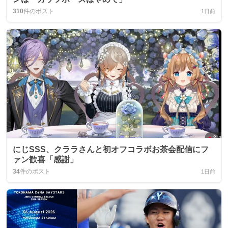
310
件のポスト
1日前
にじSSS、クララさんと初オフコラボお茶会配信にフ
ァン歓喜「感謝」
34
件のポスト
1日前