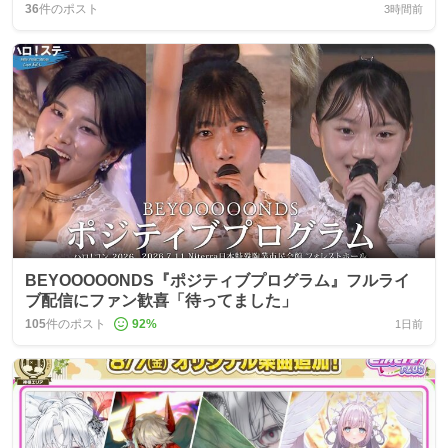
36
件のポスト
3時間前
BEYOOOOONDS『ポジティブプログラム』フルライ
ブ配信にファン歓喜「待ってました」
105
件のポスト
92
%
1日前