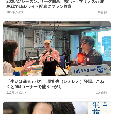
2026/27シーズンJリーグ開幕、横浜F・マリノスvs鹿
島戦でLEDライト配布にファン歓喜
105
件のポスト
2時間前
「生活は踊る」代打土屋礼央（レオレオ）登場、こね
くと954コーナーで盛り上がり
112
件のポスト
10時間前