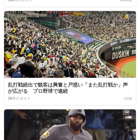
508
件のポスト
9時間前
乱打戦続出で観客は興奮と戸惑い「また乱打戦か」声
が広がる プロ野球で連続
38
件のポスト
1日前