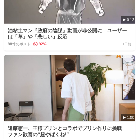
0:13
油粘土マン『政府の陰謀』動画が非公開に ユーザー
は「草」や「悲しい」反応
88
件のポスト
92
%
1日前
1:00
遠藤憲一、王様プリンとコラボでプリン作りに挑戦
ファン歓喜の“超やばくね!”