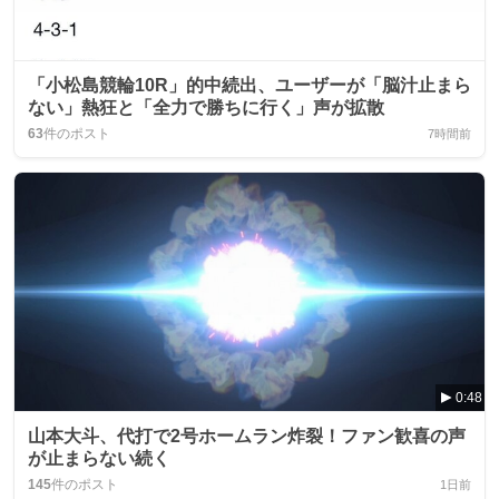
「小松島競輪10R」的中続出、ユーザーが「脳汁止まら
ない」熱狂と「全力で勝ちに行く」声が拡散
63
件のポスト
7時間前
0:48
山本大斗、代打で2号ホームラン炸裂！ファン歓喜の声
が止まらない続く
145
件のポスト
1日前