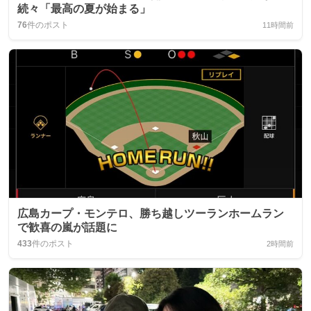
続々「最高の夏が始まる」
76
件のポスト
11時間前
広島カープ・モンテロ、勝ち越しツーランホームラン
で歓喜の嵐が話題に
433
件のポスト
2時間前