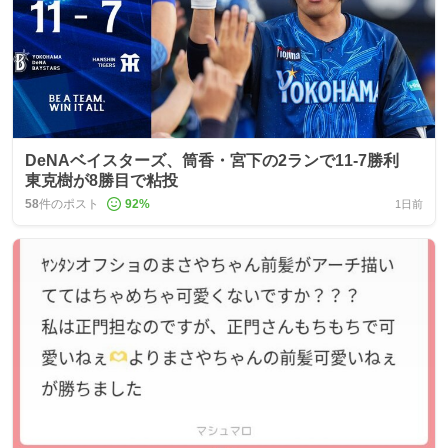
DeNAベイスターズ、筒香・宮下の2ランで11-7勝利
東克樹が8勝目で粘投
58
件のポスト
92
%
1日前