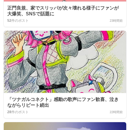
正門良規、家でスリッパが次々壊れる様子にファンが
大爆笑、SNSで話題に
52
件のポスト
23時間前
「ツナガルコネクト」感動の歌声にファン歓喜、泣き
ながらリピート続出
28
件のポスト
22時間前