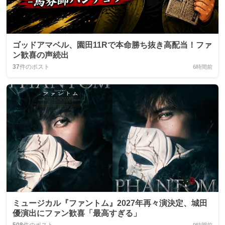
ゴッドアマベル、園田11Rで本命勝ち抜き高配当！ファ
ン歓喜の声続出
37
件のポスト
6時間前
ミュージカル『ファントム』2027年再々演決定、城田
優演出にファン歓喜「最高すぎる」