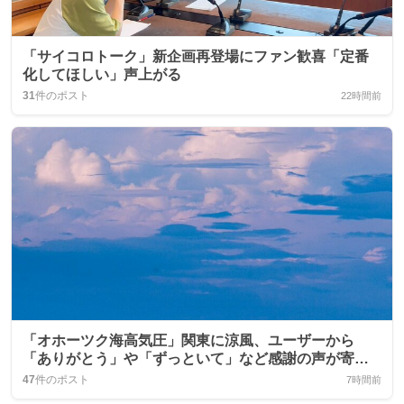
「サイコロトーク」新企画再登場にファン歓喜「定番
化してほしい」声上がる
31
件のポスト
22時間前
「オホーツク海高気圧」関東に涼風、ユーザーから
「ありがとう」や「ずっといて」など感謝の声が寄せ
られる
47
件のポスト
7時間前