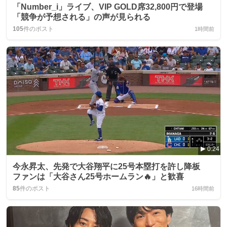
「Number_i」ライブ、VIP GOLD席32,800円で登場
「競争が予想される」の声が見られる
105
件のポスト
1時間前
0:24
今永昇太、先発で大谷翔平に25号本塁打を許し降板
ファンは「大谷さん25号ホームラン🔥」と歓喜
85
件のポスト
16時間前