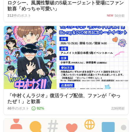
ロクシー、風属性撃破のS級エージェント登場にファン
歓喜「めっちゃ可愛い」
312
件のポスト
56分前
NEW
「中村くんラジオ」復活ライブ配信、ファンが「やっ
たぜ！」と歓喜
46
件のポスト
92
%
22時間前