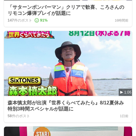
「サターンボンバーマン」クリアで歓喜、ころさんの
リモコン爆弾プレイが話題に
147
件のポスト
91
%
16時間前
1:06
森本慎太郎が出演『世界くらべてみたら』8/12夏休み
特別3時間スペシャルが話題に
58
件のポスト
1日前