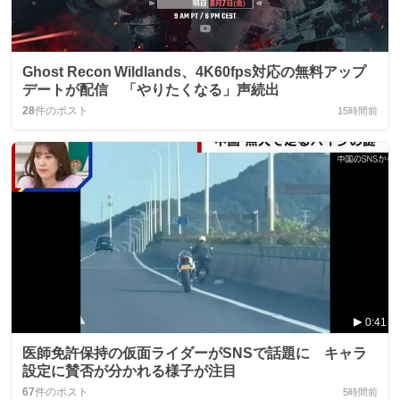
Ghost Recon Wildlands、4K60fps対応の無料アップ
デートが配信 「やりたくなる」声続出
28
件のポスト
15時間前
0:41
医師免許保持の仮面ライダーがSNSで話題に キャラ
設定に賛否が分かれる様子が注目
67
件のポスト
5時間前