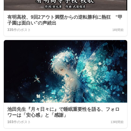
有明高校、9回2アウト満塁からの逆転勝利に熱狂 “甲
子園は面白い”の声続出
335
件のポスト
1時間前
池田先生『月々日々に』で睡眠重要性を語る、フォロ
ワーは「安心感」と「感謝」
103
件のポスト
13時間前