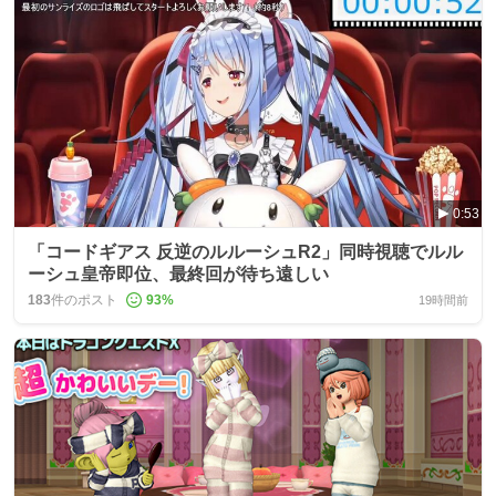
0:53
「コードギアス 反逆のルルーシュR2」同時視聴でルル
ーシュ皇帝即位、最終回が待ち遠しい
183
件のポスト
93
%
19時間前