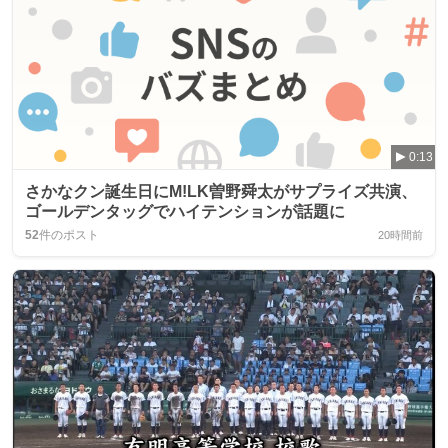
0:13
さかなクン誕生日にM!LK曽野舜太がサプライズ共演、
ゴールデンタッグでハイテンションが話題に
52
件のポスト
20時間前