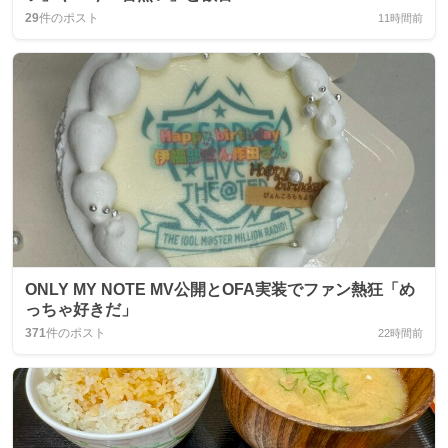
29
件のポスト
11時間前
ONLY MY NOTE MV公開とOFA実装でファン熱狂「め
っちゃ好きだ」
371
件のポスト
22時間前