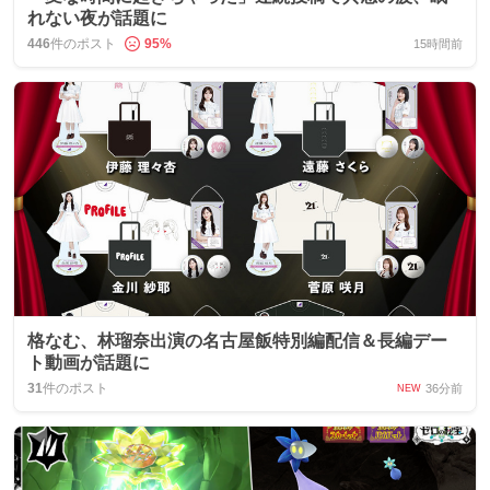
れない夜が話題に
446
件のポスト
95
%
15時間前
格なむ、林瑠奈出演の名古屋飯特別編配信＆長編デー
ト動画が話題に
31
件のポスト
36分前
NEW