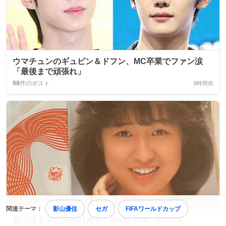
ウマチュンのギュビン＆ドフン、MC卒業でファン涙
「最後まで頑張れ」
98
件のポスト
8時間前
関連テーマ：
影山優佳
セガ
FIFAワールドカップ
森口博子デビュー41周年、BAYFM78『KISS &