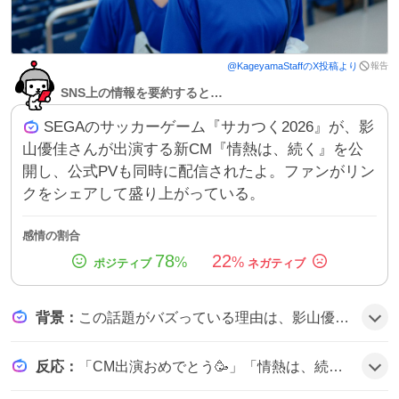
報告
@
KageyamaStaff
のX投稿より
SNS上の情報を要約すると…
SEGAのサッカーゲーム『サカつく2026』が、影
山優佳さんが出演する新CM『情熱は、続く』を公
開し、公式PVも同時に配信されたよ。ファンがリン
クをシェアして盛り上がっている。
感情の割合
78
22
%
%
背景
：
この話題がバズっている理由は、影山優佳さんの人気と『サカつく2026』の新CMが同時にリリースされたことで、サッカー好きやゲームファンの期待感が高まったことにあるようだ。
反応
：
「CM出演おめでとう🥳」「情熱は、続く篇がめちゃくちゃいい！」「やるしか無い！⚽️」「最高のPV、みんなに見てもらいたい」など、ユーザーは称賛と興奮の声を多数投稿している様子だ。