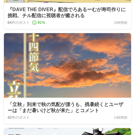
『DAVE THE DIVER』配信でろあるーむが寿司作りに
挑戦、チル配信に視聴者が癒される
64
件のポスト
91
%
15時間前
「立秋」到来で秋の気配が漂うも、残暑続くとユーザ
ーは「まだ暑いけど秋が来た」とコメント
42
件のポスト
13時間前