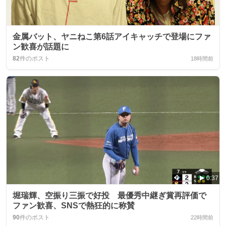
金属バット、ヤニねこ第6話アイキャッチで登場にファ
ン歓喜が話題に
82
件のポスト
18時間前
0:37
堀瑞輝、空振り三振で好投 最優秀中継ぎ賞再評価で
ファン歓喜、SNSで熱狂的に称賛
90
件のポスト
22時間前