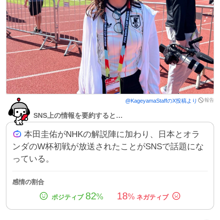
報告
@
KageyamaStaff
のX投稿より
SNS上の情報を要約すると…
本田圭佑がNHKの解説陣に加わり、日本とオラ
ンダのW杯初戦が放送されたことがSNSで話題にな
っている。
感情の割合
82
18
%
%