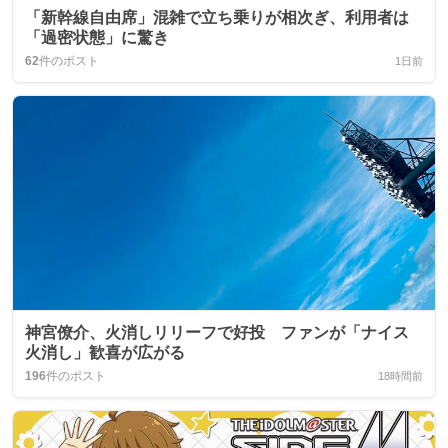
「新幹線自由席」混雑で立ち乗りが相次ぎ、利用者は
「過密状態」に驚き
62
件のポスト
1日前
神宮僚介、火消しリリーフで好投 ファンが「ナイス
火消し」歓喜が広がる
196
件のポスト
18時間前