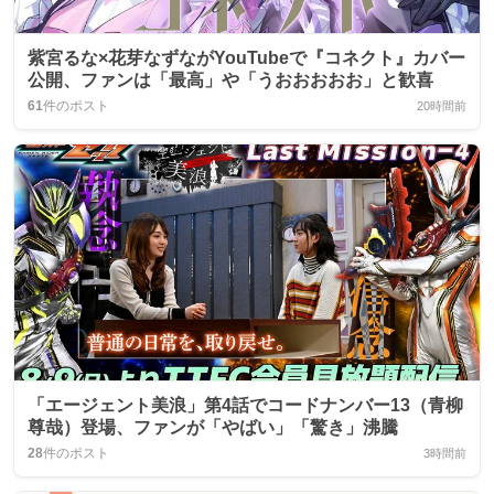
紫宮るな×花芽なずながYouTubeで『コネクト』カバー
公開、ファンは「最高」や「うおおおおお」と歓喜
61
件のポスト
20時間前
「エージェント美浪」第4話でコードナンバー13（青柳
尊哉）登場、ファンが「やばい」「驚き」沸騰
28
件のポスト
3時間前