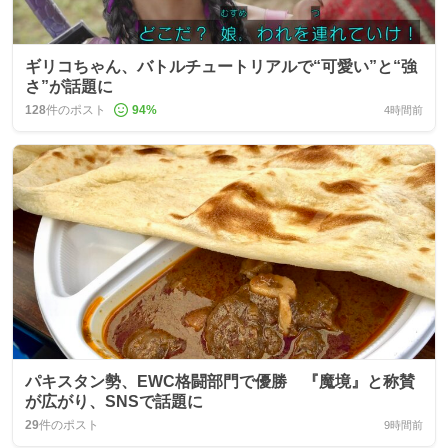
ギリコちゃん、バトルチュートリアルで“可愛い”と“強
さ”が話題に
128
件のポスト
94
%
4時間前
パキスタン勢、EWC格闘部門で優勝 『魔境』と称賛
が広がり、SNSで話題に
29
件のポスト
9時間前