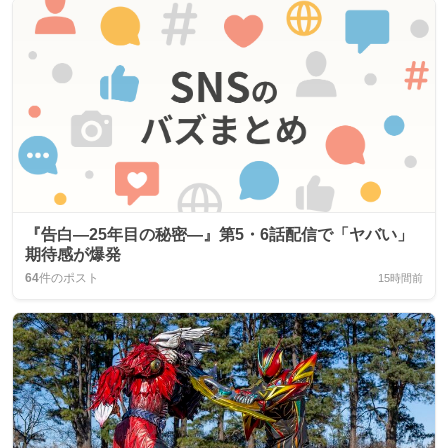
『告白―25年目の秘密―』第5・6話配信で「ヤバい」
期待感が爆発
64
件のポスト
15時間前