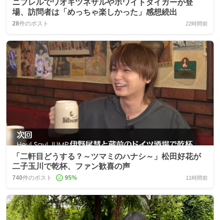
ニフレルでワオキツネザルやホワイトタイガーが登
場、訪問者は「めっちゃ楽しかった」感想続出
28
件のポスト
22時間前
「二軒目どうする？～ツマミのハナシ～」松田好花が
二子玉川で乾杯、ファン歓喜の声
740
件のポスト
95
%
11時間前