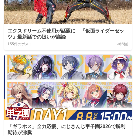
エクスドリーム不使用が話題に 『仮面ライダーゼッ
ツ』最新話での扱いが議論
155
件のポスト
2時間前
「ギラホス」全力応援、にじさんじ甲子園2026で勝利
期待が沸騰