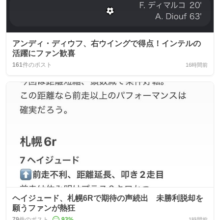
アンディ・ディウフ、右ウイングで得点！インテルの
活躍にファン歓喜
161
件のポスト
16時間前
ヘイジュード、札幌6Rで期待の声続出 未勝利脱却を
願うファンが熱狂
79
件のポスト
93
%
1時間前