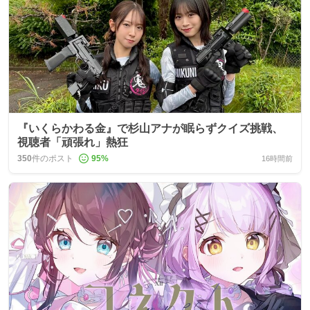
『いくらかわる金』で杉山アナが眠らずクイズ挑戦、
視聴者「頑張れ」熱狂
350
件のポスト
95
%
16時間前