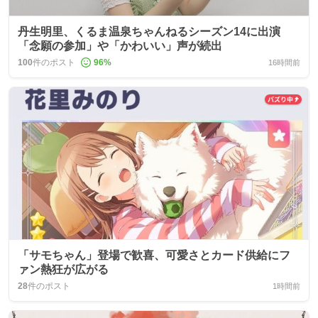
丹生明里、くるま温泉ちゃんねるシーズン14に出演
「念願の参加」や「かわいい」声が続出
100
件のポスト
96
%
16時間前
「サモちゃん」登場で歓喜、可愛さとカード供給にフ
ァン熱狂が広がる
28
件のポスト
1時間前