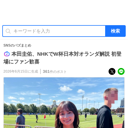
検索
SNSのバズまとめ
本田圭佑、NHKでW杯日本対オランダ解説 初登
場にファン歓喜
361
2026年6月15日
に生成
件のポスト