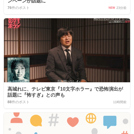
ンペーンが話題に
76
件のポスト
23分前
NEW
高城れに、テレビ東京『10文字ホラー』で恐怖演出が
話題に『怖すぎ』との声も
88
件のポスト
11時間前