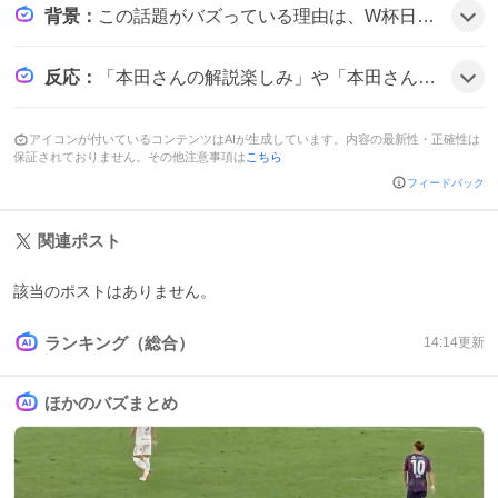
背景
：
この話題がバズっている理由は、W杯日本代表初戦という大イベントに加えて、元日本代表選手の本田圭佑がNHKで解説に初挑戦したことがファンの期待を呼び、盛り上がりを見せているようだ。
反応
：
「本田さんの解説楽しみ」や「本田さんだよー！」と期待の声が多く、「本田さん節が試合前から垣間見えてよし笑」や「本田さんがNHKで解説務めるとは思わなかった」など驚きと喜びが混ざった雰囲気だ。
アイコンが付いているコンテンツはAIが生成しています。内容の最新性・正確性は
保証されておりません。その他注意事項は
こちら
フィードバック
関連ポスト
該当のポストはありません。
ランキング（総合）
14:14
更新
ほかのバズまとめ