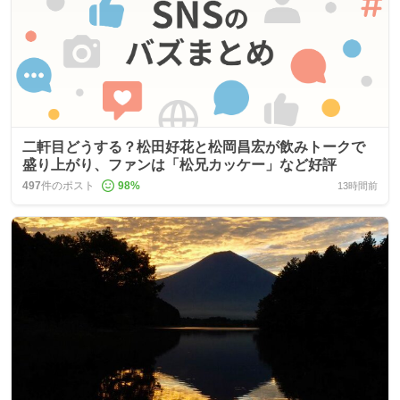
二軒目どうする？松田好花と松岡昌宏が飲みトークで
盛り上がり、ファンは「松兄カッケー」など好評
497
件のポスト
98
%
13時間前