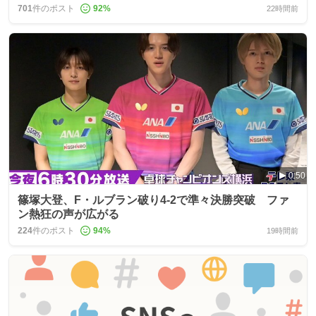
701
件のポスト
92
%
22時間前
0:50
篠塚大登、F・ルブラン破り4-2で準々決勝突破 ファ
ン熱狂の声が広がる
224
件のポスト
94
%
19時間前