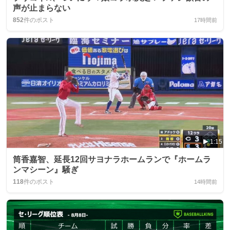
声が止まらない
852
件のポスト
17時間前
1:15
筒香嘉智、延長12回サヨナラホームランで『ホームラ
ンマシーン』騒ぎ
118
件のポスト
14時間前