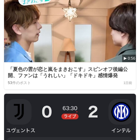
0:56
「夏色の雲が恋と嵐をまきおこす」スピンオフ後編公
開、ファンは「うれしい」「ドキドキ」感情爆発
53
件のポスト
1日前