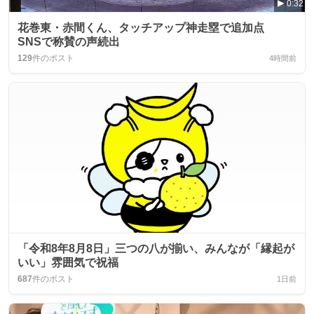
0:32
花巻東・赤間くん、タッチアップ神走塁で追加点
SNSで称賛の声続出
129
件のポスト
4時間前
「令和8年8月8日」三つの八が揃い、みんなが「縁起が
いい」雰囲気で祝福
687
件のポスト
1日前