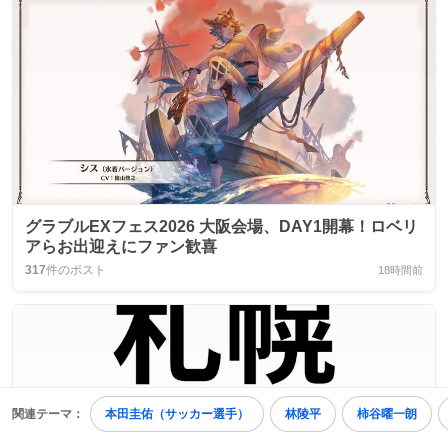
グラブルEXフェス2026 大阪会場、DAY1開幕！ロベリ
アらお出迎えにファン歓喜
317
件のポスト
18時間前
関連テーマ：
本田圭佑（サッカー選手）
林陵平
柿谷曜一朗