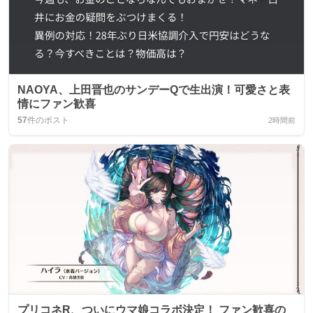
NAOYA、上田晋也のサンデーQで生出演！可愛さと表
情にファン歓喜
57
件のポスト
2時間前
プリコネR、ついにウマ娘コラボ決定！ ファン歓喜の