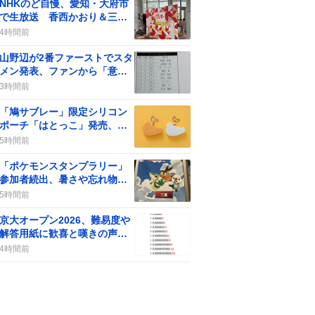
NHKのど自慢、愛知・大府市
で生放送 香西かおり＆三山
ひろしが登場でファン歓喜
4時間前
山野辺が2番ファーストでスタ
メン発表、ファンから「意味
不明」や「笑える」といった
3時間前
声が一部で上がっている
「鳩サブレー」限定シリコン
ポーチ「はとっこ」発売、フ
ァンが「欲しい」声続出
5時間前
「ポケモンスタンプラリー」
参加者続出、暑さや忘れ物も
あるが熱狂的な体験が広がる
5時間前
京大オープン2026、難易度や
解答用紙に歓喜と嘆きの声が
交錯
4時間前