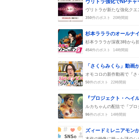
350
件のポスト
20時間前
454
件のポスト
14時間前
50
件のポスト
22時間前
96
件のポスト
14時間前
ズィードミレニアモンか