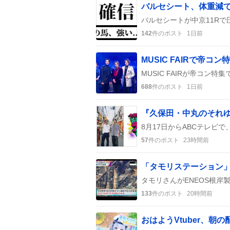
142
件のポスト
1日前
688
件のポスト
1日前
57
件のポスト
23時間前
133
件のポスト
20時間前
おはようVtuber、