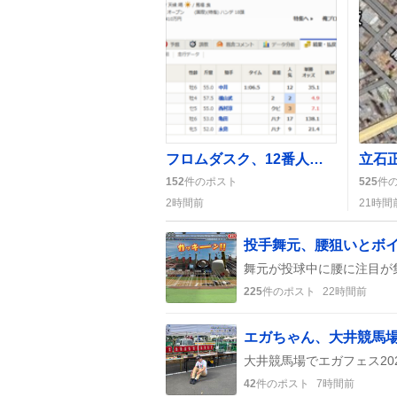
フロムダスク、12番人気でCBC賞制覇！中井裕二騎手の快走に歓喜の声
152
件のポスト
525
件
2時間前
21時間
225
件のポスト
22時間前
42
件のポスト
7時間前