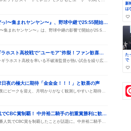
新
は
づら
い
ミ
『オレたちゴチャ・まぜっ!〜集まれヤンヤン〜』、野球中継で25:55開始の深夜生放送が話題に
ん
い
マ
『オレたちゴチャ・まぜっ!〜集まれヤンヤン〜』は、野球中継の影響で開始が25:55に遅れ、深夜帯に生放送が行われることが告知され、リスナーへ「ぜひ聴いてね」などの呼びかけが投稿された。
ね
で
数
手
な
わ
不破湊監督、熱いギラギラホスト高校戦で“ユーモア”炸裂！ファン歓喜の声続出
た
くだ
で
にじ甲2026のDay1で、ギラギラホスト高校を率いる不破湊監督が熱い試合を繰り広げ、ユーモアたっぷりの采配が話題に。視聴者は「不破っちのユーモア」や「熱い試合」に盛り上がっている。
素
け
丈
い
ラン
言
不
い
気
2,
感
ね
2日夜の極大に期待「金金金！！！」と歓喜の声
本
数
ペルセウス座流星群が12日夜にピークを迎え、月明かりがなく観測しやすいと期待の声が上がっているが、台風や曇りで見えない人もいるみたい。
価：
位
（
第
価：
フロムダスク、12番人気でCBC賞制覇！ 中井裕二騎手の初重賞勝利に歓喜の声
位
フロムダスクが登場し、12番人気でCBC賞を制覇したことが話題に。中井裕二騎手の初重賞勝利がファンの間で盛り上がり、レースのハイライトとして紹介されている。直線で2馬身差で抜けた走りや、単勝35.1倍の大穴オッズも注目され、SNSでたくさんシェアされている。
番
価