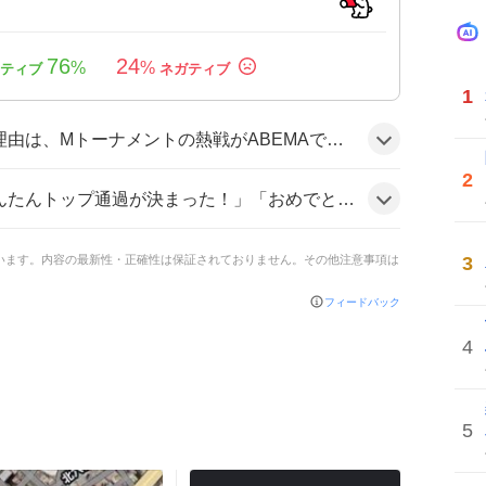
76
24
%
%
1
され、ずんたんの個性的な発声や可愛らしいリアクションが視聴者の目を引き、トップ通過という快挙がファンの歓喜を呼んだためだ。
2
など、ユーザーは連続で称賛の声を上げ、発声の大きさやプレイの強さに「笑えるほど可愛い」と喜びを示す様子がうかがえる。
3
ています。内容の最新性・正確性は保証されておりません。その他注意事項は
フィードバック
4
5