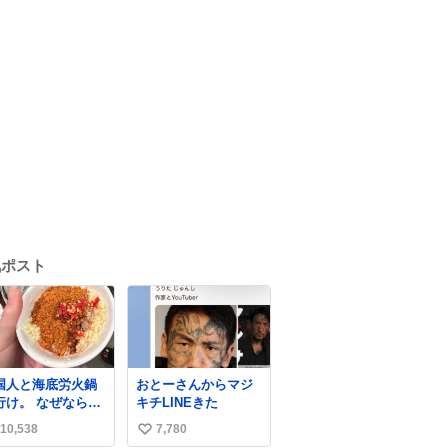
気ポスト
国人と海底労火鍋
おとーさんからマジ
行け。 なぜならえ
キチLINEきた
い調合して美味し
10,538
7,780
い
ぎる ソースを作っ