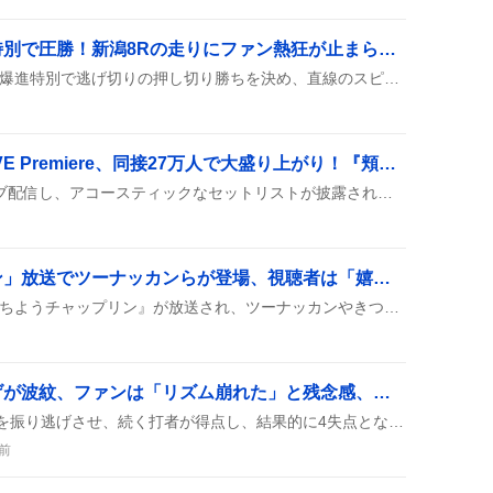
クールベイビー、爆進特別で圧勝！新潟8Rの走りにファン熱狂が止まらない
クールベイビーが新潟8Rの爆進特別で逃げ切りの押し切り勝ちを決め、直線のスピードが光ったと話題になっている。ほかのレースでも上位に食い込み、連続好走がファンの間で盛り上がっている。
清水依与吏のTikTok LIVE Premiere、同接27万人で大盛り上がり！『頬を濡らす雨のように』が感動の嵐
清水依与吏がTikTokでライブ配信し、アコースティックなセットリストが披露されたことが話題に。視聴者数が27万人を超え、ファンからは『最高』や『感動』の声が上がっている。
「にちようチャップリン」放送でツーナッカンらが登場、視聴者は「嬉しい」「大爆笑」と歓喜
テレビ東京で『すっかり にちようチャップリン』が放送され、ツーナッカンやきつね日和、マウンテンブックなどの人気芸人が次々に登場。視聴者は笑いと歓声で盛り上がり、番組後にTVerで再視聴できると喜んでいる。
曽谷復帰登板で振り逃げが波紋、ファンは「リズム崩れた」と残念感、試合展開に影響
曽谷の復帰登板で先頭打者を振り逃げさせ、続く打者が得点し、結果的に4失点となったことが話題に。リズムが崩れたと感じる声も多く、ファンの反応が賑わっている。
前