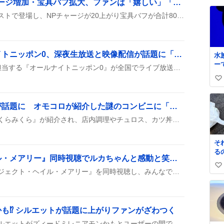
ヴリトラ強化でNPチャージ増加・宝具バフ拡大、ファンは「嬉しい」「やっぱり最高」
て
い
ヴリトラが新たな強化クエストで登場し、NPチャージが20上がり宝具バフが合計80%に拡大、天特攻と神性特攻が30%ずつ付いた。スキルのNP増加も強化され、インドラ戦でのサポートが強化されたとファンが喜んでいる。
ね
数
杉本ラララのオールナイトニッポン0、深夜生放送と映像配信が話題に「感動」「最高」
水
ー
杉本ラララが深夜3時から担当する『オールナイトニッポン0』が全国でライブ放送され、17LIVEで映像も同時配信されたことがSNSで盛んにシェアされた。
レ
い
た
り
い
ね
「さくらみくら」動画が話題に オモコロが紹介した謎のコンビニに「行きたくなった」声続出
数
オモコロの新作動画で『さくらみくら』が紹介され、店内調理やチュロス、カツ丼などのメニューが披露されたことがSNSで広がっている。ユーザーは実際に訪れた体験や、戸塚・群馬にあるローカルな存在に興味を示し、次回の来店を期待している様子が見られる。
そ
る
『プロジェクト・ヘイル・メアリー』同時視聴でルカちゃんと感動と笑い、ロッキーが可愛すぎと大盛り上がり
い
ルカちゃんの配信で『プロジェクト・ヘイル・メアリー』を同時視聴し、みんなで笑いながらロッキーの可愛さに盛り上がり、感動のシーンで涙した。作品のバディ感やSF要素が話題となり、次回の配信も期待されている。
い
ね
数
も⁉ シルエットが話題に上がりファンがざわつく
本作の映像に映った謎のシルエットがズィードミレニアモンかもとユーザーの間でささやかれ、実績が上がるほどの影響力やラスボス扱いの噂が広がっている様子が見られる。