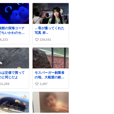
くれるから。
い
ね
数
族館の深海コーナ
←母が撮ってくれた
でちいかわのセイ
写真 弟→
ーンぬい取り出し
6,233
239,541
い
ら目光っててビビ
ました #ちいかわ
い
ね
数
れは定価で買って
モスバーガー創業者
のと同じだよ
の地、大船渡の銀の
モスバーガーに一
11,269
2,497
い
礼。
い
ね
数