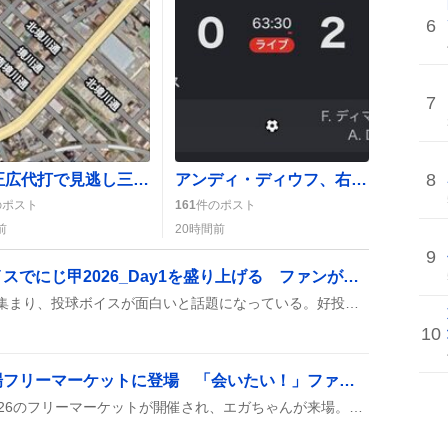
6
7
8
立石正広代打で見逃し三振、ファンの一部からは「代打は無意味」や「二軍降格」の声も
アンディ・ディウフ、右ウイングで得点！インテルの活躍にファン歓喜
のポスト
161
件のポスト
前
20時間前
9
投手舞元、腰狙いとボイスでにじ甲2026_Day1を盛り上げる ファンが笑いと応援で沸く
舞元が投球中に腰に注目が集まり、投球ボイスが面白いと話題になっている。好投や勢いも称賛され、ファンからは腰へのユーモラスなコメントやボイスへの称賛の声が上がっている。
10
エガちゃん、大井競馬場フリーマーケットに登場 「会いたい！」ファンの熱狂が止まらない
大井競馬場でエガフェス2026のフリーマーケットが開催され、エガちゃんが来場。限定グッズ販売や来場者とのツーショット撮影が行われ、ファンは「会える！」と盛り上がっている。