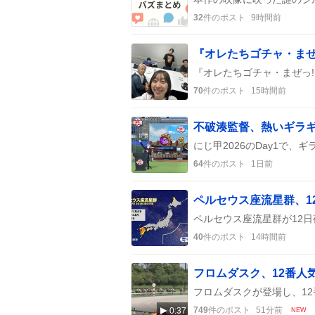
32
件のポスト
9時間前
70
件のポスト
15時間前
64
件のポスト
1日前
ペルセウス座流星群、1
40
件のポスト
14時間前
749
件のポスト
51分前
0:37
NEW