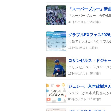
31
件のポスト
22時間前
113
件のポスト
1日前
171
件のポスト
5時間前
0:18
ジェシー、京本政樹さん
85
件のポスト
17時間前