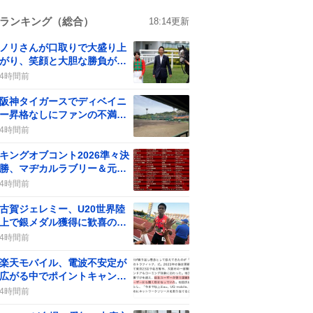
ランキング（総合）
18:14
更新
ノリさんが口取りで大盛り上
がり、笑顔と大胆な勝負が話
題に
4時間前
阪神タイガースでディベイニ
ー昇格なしにファンの不満が
広がる、木浪が続投
4時間前
キングオブコント2026準々決
勝、マヂカルラブリー＆元天
竺鼠出場で期待高まる
4時間前
古賀ジェレミー、U20世界陸
上で銀メダル獲得に歓喜の声
が広がる
4時間前
楽天モバイル、電波不安定が
広がる中でポイントキャンペ
ーンが話題に
4時間前