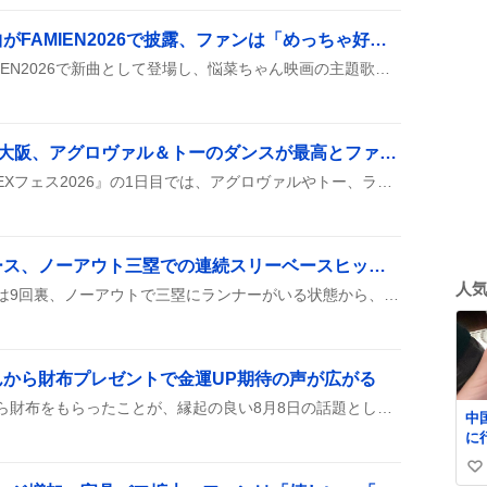
「スーパーブルー」新曲がFAMIEN2026で披露、ファンは「めっちゃ好き」や「最高」感で沸騰
『スーパーブルー』がFAMIEN2026で新曲として登場し、悩菜ちゃん映画の主題歌に選ばれたことが話題に。カネヨリマサルさん提供の楽曲で、ファンは「めっちゃ好き」や「最高」などと盛り上がっている。
グラブルEXフェス2026大阪、アグロヴァル＆トーのダンスが最高とファン熱狂
大阪で行われた『グラブルEXフェス2026』の1日目では、アグロヴァルやトー、ラモラックがステージに登場し、ダンスやキャラソンを披露した。来場者はその様子を撮影し、SNSに「最高」や「美しい」などの感想を投稿している。
ロサンゼルス・ドジャース、ノーアウト三塁での連続スリーベースヒットに同点、延長へ持ち込む
人
ロサンゼルス・ドジャースは9回裏、ノーアウトで三塁にランナーがいる状態から、ペルドモとキャロルの連続スリーベースヒットで同点に追いついた。その後、延長戦に持ち込まれた。
から財布プレゼントで金運UP期待の声が広がる
ジェシーが京本政樹さんから財布をもらったことが、縁起の良い8月8日の話題としてSNSで広がっており、金運が上がると期待する声が多く見られます。ファンは『金運が良くなるって言うよね』や『財布は大体京本政樹さんから貰ってる』とコメントし、盛り上がりを見せています。
中
に
ぐ
い
す