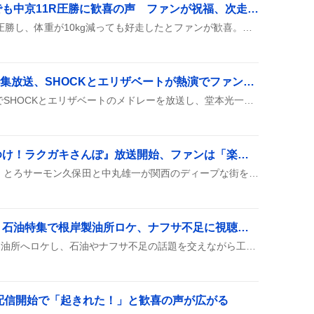
バルセシート、体重減でも中京11R圧勝に歓喜の声 ファンが祝福、次走期待も高まる
バルセシートが中京11Rで圧勝し、体重が10kg減っても好走したとファンが歓喜。蹄鉄交換や出遅れ癖も話題に上がり、次走への期待が高まっている。
MUSIC FAIRで帝コン特集放送、SHOCKとエリザベートが熱演でファン歓喜
MUSIC FAIRが帝コン特集でSHOCKとエリザベートのメドレーを放送し、堂本光一や井上芳雄らが出演したことがSNSで盛り上がっている。
『久保田・中丸のそれゆけ！ラクガキさんぽ』放送開始、ファンは「楽しみ」や「期待」の声
8月17日からABCテレビで、とろサーモン久保田と中丸雄一が関西のディープな街を巡り即興で落書きをする新感覚バラエティ『久保田・中丸のそれゆけ！ラクガキさんぽ』が全4回、夜12時スタートで放送され、見逃し配信はTVerで提供されることが発表された。
「タモリステーション」石油特集で根岸製油所ロケ、ナフサ不足に視聴者「足りてない」と嘆く
タモリさんがENEOS根岸製油所へロケし、石油やナフサ不足の話題を交えながら工場見学を披露した。製油所のタンク車や設備の様子も映し出され、視聴者に身近なエネルギー問題を分かりやすく紹介した。
朝の配信開始で「起きれた！」と歓喜の声が広がる