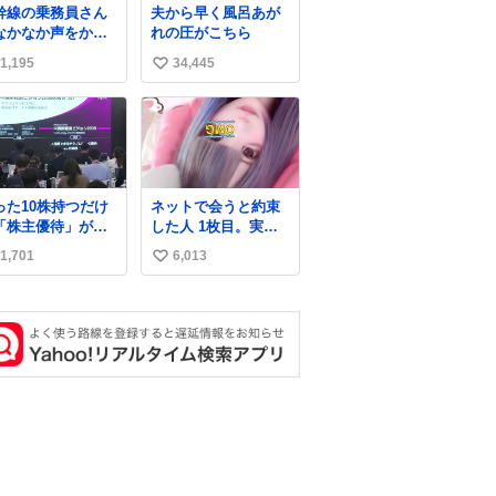
幹線の乗務員さん
夫から早く風呂あが
なかなか声をかけ
れの圧がこちら
いのだけど😅 ル
1,195
34,445
い
エールの運転士さ
、運転台にカメラ
い
ン向けたらお二人
ね
敬礼🫡✨ 暗くて上
数
く撮れないなぁ…
顔してたら、わざ
ざ車外に出て来て
った10株持つだけ
ネットで会うと約束
さり✨ 「フリー
「株主優待」が受
した人 1枚目。実際
材なので載せて大
られる驚きの企業
来た人2枚目
夫です！」と自ら
1,701
6,013
い
キング 第9位：
ってくださる親切
二家（株価：約
い
さくなS運転士さん
400円） 第8位：日
謝
ね
マクドナルド（株
数
約7,600円） 第7
：ソニーグループ
株価：約3,341円）
6位：鈴茂器工（株
約1,070円） 第5
：壱番屋（CoCo壱
屋カレー）（株
：約900円）