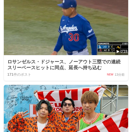
0:18
ロサンゼルス・ドジャース、ノーアウト三塁での連続
スリーベースヒットに同点、延長へ持ち込む
171
件のポスト
13分前
NEW