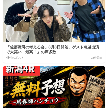
「佐藤流司の考える会」8月8日開催、ゲスト急遽出演
で大笑い「最高！」の声多数
48
件のポスト
15時間前