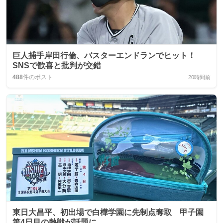
巨人捕手岸田行倫、バスターエンドランでヒット！
SNSで歓喜と批判が交錯
488
件のポスト
20時間前
東日大昌平、初出場で白樺学園に先制点奪取 甲子園
第4日目の熱戦が話題に