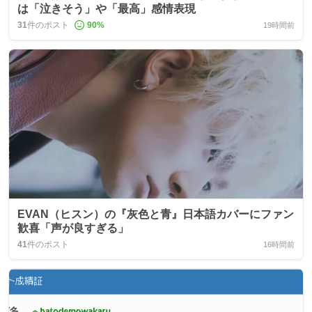
は「泣きそう」や「最高」感情表現
31
件のポスト
90
%
19時間前
EVAN（ヒスン）の『灰色と青』日本語カバーにファン
歓喜「声が良すぎる」
41
件のポスト
16時間前