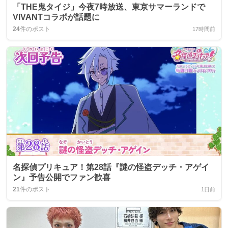
「THE鬼タイジ」今夜7時放送、東京サマーランドで
VIVANTコラボが話題に
24
件のポスト
17時間前
名探偵プリキュア！第28話『謎の怪盗デッチ・アゲイ
ン』予告公開でファン歓喜
21
件のポスト
1日前