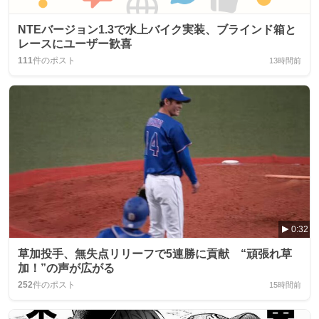
NTEバージョン1.3で水上バイク実装、ブラインド箱と
レースにユーザー歓喜
111
件のポスト
13時間前
0:32
草加投手、無失点リリーフで5連勝に貢献 “頑張れ草
加！”の声が広がる
252
件のポスト
15時間前