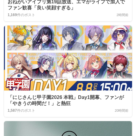
おねがいアイプリ第19話放送、エマがライブで加入で
ファン歓喜「良い笑顔すぎる」
1,169
件のポスト
2時間前
「にじさんじ甲子園2026 本戦」Day1開幕、ファンが
「やきうの時間だ！」と熱狂
1,587
件のポスト
20時間前