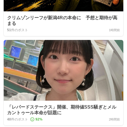
クリムゾンリーフが新潟4Rの本命に 予想と期待が高
まる
51
件のポスト
1時間前
「レパードステークス」開催、期待値SSS騒ぎとメル
カントゥール本命が話題に
40
件のポスト
92
%
2時間前