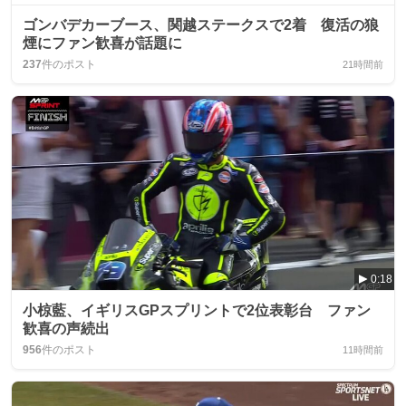
ゴンバデカーブース、関越ステークスで2着 復活の狼
煙にファン歓喜が話題に
237
件のポスト
21時間前
0:18
小椋藍、イギリスGPスプリントで2位表彰台 ファン
歓喜の声続出
956
件のポスト
11時間前