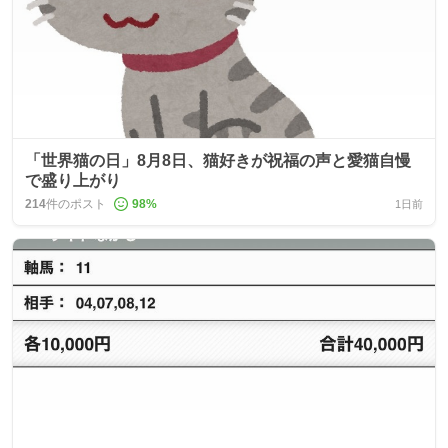
「世界猫の日」8月8日、猫好きが祝福の声と愛猫自慢
で盛り上がり
214
件のポスト
98
%
1日前