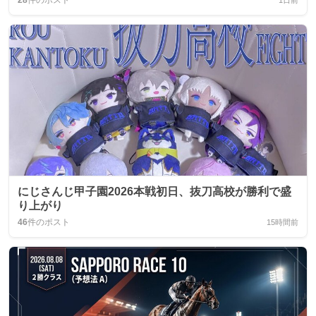
28
件のポスト
1日前
にじさんじ甲子園2026本戦初日、抜刀高校が勝利で盛
り上がり
46
件のポスト
15時間前