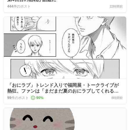
444
件のポスト
22時間前
「おにラブ」トレンド入りで福岡展・トークライブが
熱狂、ファンは「まだまだ夏のおにラブしてくれる」
と歓喜
99
件のポスト
90
%
8時間前