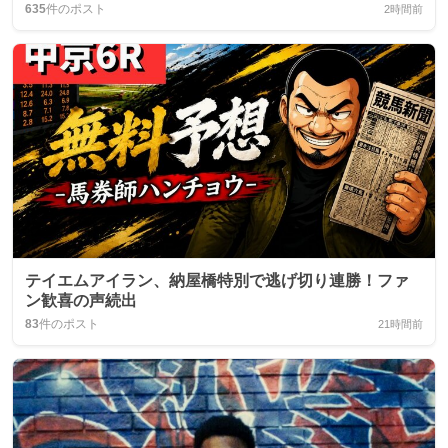
635
件のポスト
2時間前
テイエムアイラン、納屋橋特別で逃げ切り連勝！ファ
ン歓喜の声続出
83
件のポスト
21時間前