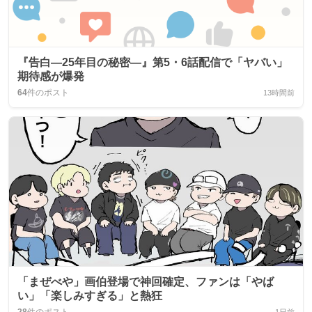
『告白―25年目の秘密―』第5・6話配信で「ヤバい」
期待感が爆発
64
件のポスト
13時間前
「まぜべや」画伯登場で神回確定、ファンは「やば
い」「楽しみすぎる」と熱狂