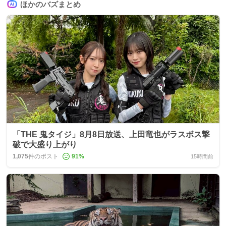
ほかのバズまとめ
「THE 鬼タイジ」8月8日放送、上田竜也がラスボス撃
破で大盛り上がり
1,075
件のポスト
91
%
15時間前