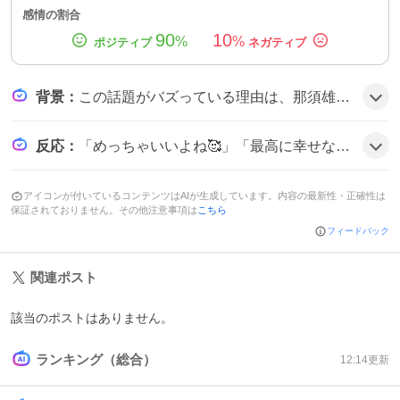
感情の割合
90
10
%
%
背景
：
この話題がバズっている理由は、那須雄登が所属するACEesの公式ファンクラブ「えいしーず館」内でブログ更新が頻繁に行われ、愛知公演や次回静岡公演への期待感がファン間で共有されたことに加え、YouTubeでの嵐関連コンテンツへの言及が話題性を高めたためとみられる。
反応
：
「めっちゃいいよね🥰」「最高に幸せな時間をありがとう!!」「次も張り切って厚かまキモカンペ出すよ🔥」など、ファンは那須雄登のブログや公演報告に喜びと期待を表現している様子だ。
アイコンが付いているコンテンツはAIが生成しています。内容の最新性・正確性は
保証されておりません。その他注意事項は
こちら
フィードバック
関連ポスト
該当のポストはありません。
ランキング（総合）
12:14
更新