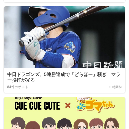
中日ドラゴンズ、5連勝達成で「どらほー」騒ぎ マラ
ー投打が光る
84
件のポスト
15時間前