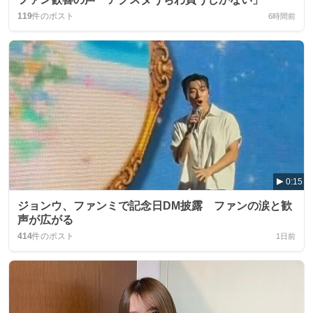
119
件のポスト
6時間前
0:15
ジョンウ、ファンミで記念日DM披露 ファンの涙と歓
声が広がる
414
件のポスト
1日前