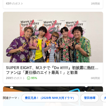
43
件のポスト
1時間前
SUPER EIGHT、Mステで『Do it!!!!!』初披露に熱狂…
ファンは「夏仕様のエイト最高！」と歓喜
269
件のポスト
95
%
6時間前
関連テーマ：
豊臣兄弟！（2026年 NHK大河ドラマ）
菅田将暉