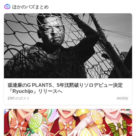
ほかのバズまとめ
舐達麻のG PLANTS、5年沈黙破りソロデビュー決定
「Ryuchijo」リリースへ
23
件のポスト
9時間前