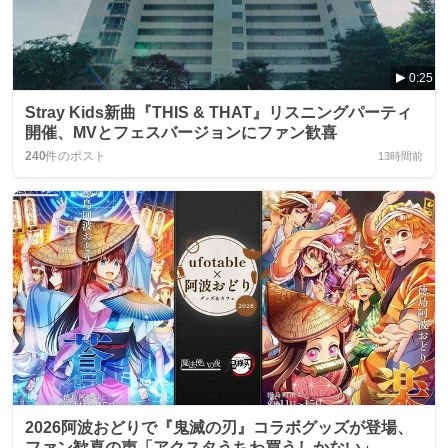
0:25
Stray Kids新曲『THIS & THAT』リスニングパーティ
開催、MVとフェスバージョンにファン歓喜
240
件のポスト
13時間前
2026阿波おどりで『鬼滅の刃』コラボグッズが登場、
ファン歓喜の声「アクスタうちわ買うしかない」