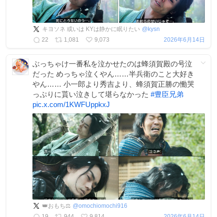
キヨソネ 或いは KYは静かに眠りたい
@
kysn
22
1,081
9,073
2026年6月14日
ぶっちゃけ一番私を泣かせたのは蜂須賀殿の号泣
だった めっちゃ泣くやん……半兵衛のこと大好き
やん…… 小一郎より秀吉より、蜂須賀正勝の慟哭
っぷりに貰い泣きして堪らなかった
#
豊臣兄弟
pic.x.com/1KWFUppkxJ
️️️👑おもち⚖
@
omochiomochi916
19
944
9,814
2026年6月14日