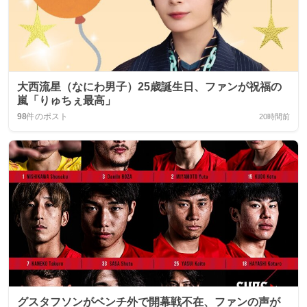
大西流星（なにわ男子）25歳誕生日、ファンが祝福の
嵐「りゅちぇ最高」
98
件のポスト
20時間前
グスタフソンがベンチ外で開幕戦不在、ファンの声が