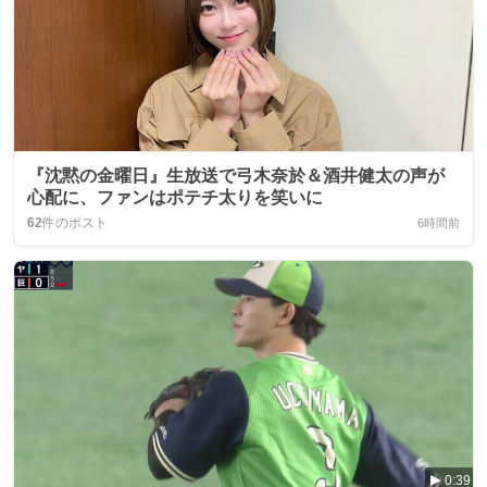
『沈黙の金曜日』生放送で弓木奈於＆酒井健太の声が
心配に、ファンはポテチ太りを笑いに
62
件のポスト
6時間前
0:39