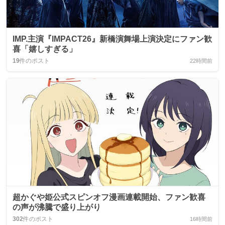
IMP.主演『IMPACT26』新橋演舞場上演決定にファン歓
喜「嬉しすぎる」
19
件のポスト
22時間前
超かぐや姫公式スピンオフ漫画連載開始、ファン歓喜
の声が沸騰で盛り上がり
302
件のポスト
16時間前