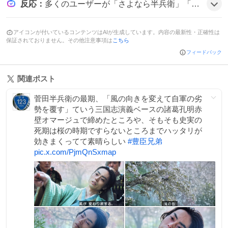
反応
：
多くのユーザーが「さよなら半兵衛」「半兵衛ロス」と嘆き、「まだ死にとうない」と半兵衛の台詞を引用しながら涙を流した様子が伝わり、感情的な反応が広がっている雰囲気だ。
アイコンが付いているコンテンツはAIが生成しています。内容の最新性・正確性は
保証されておりません。その他注意事項は
こちら
フィードバック
関連ポスト
菅田半兵衛の最期、「風の向きを変えて自軍の劣
勢を覆す」ていう三国志演義ベースの諸葛孔明赤
壁オマージュで締めたところや、そもそも史実の
死期は桜の時期ですらないところまでハッタリが
効きまくってて素晴らしい
#
豊臣兄弟
pic.x.com/PjmQnSxmap