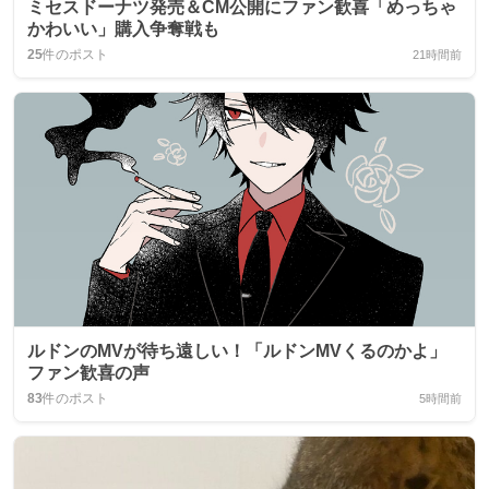
ミセスドーナツ発売＆CM公開にファン歓喜「めっちゃ
かわいい」購入争奪戦も
25
件のポスト
21時間前
ルドンのMVが待ち遠しい！「ルドンMVくるのかよ」
ファン歓喜の声
83
件のポスト
5時間前