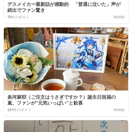
デスメイカー最新話が感動的 「普通に泣いた」声が
続出でファン驚き
35
件のポスト
3時間前
条河麻耶（ご注文はうさぎですか？）誕生日祝福の
嵐、ファンが“元気いっぱい”と歓喜
167
件のポスト
3時間前