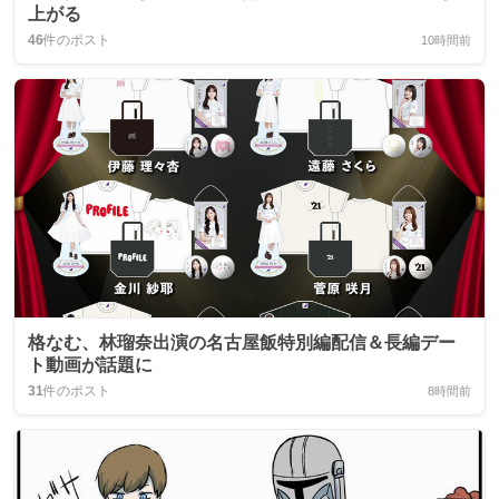
上がる
46
件のポスト
10時間前
格なむ、林瑠奈出演の名古屋飯特別編配信＆長編デー
ト動画が話題に
31
件のポスト
8時間前