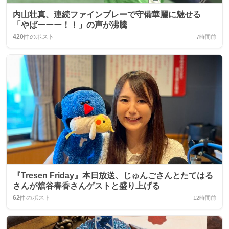
内山壮真、連続ファインプレーで守備華麗に魅せる
「やばーーー！！」の声が沸騰
420
件のポスト
7時間前
『Tresen Friday』本日放送、じゅんごさんとたてはる
さんが舘谷春香さんゲストと盛り上げる
62
件のポスト
12時間前