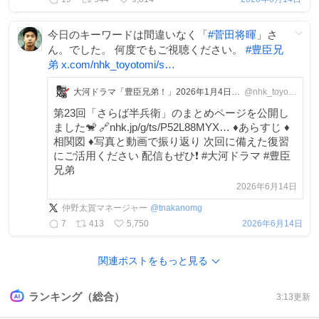
今日のキーワードは間違いなく「
#
菅田将暉
」さ
ん。でした。 何度でもご視聴ください。
#
豊臣兄
弟
x.com/nhk_toyotomi/s…
大河ドラマ「豊臣兄弟！」2026年1月4日放送開始
@nhk_toyotomi
第23回「さらば半兵衛」のまとめページを公開し
ました🐒 🔗nhk.jp/g/ts/P52L88MYX… ♦︎あらすじ ♦︎
相関図 ♦︎写真と動画で振り返り 次回に備えた復習
にご活用ください 配信もぜひ❗️ #大河ドラマ #豊臣
兄弟
2026年6月14日
仲野太賀マネージャー
@
tnakanomg
7
413
5,750
2026年6月14日
関連ポストをもっと見る
ランキング（総合）
3:13
更新