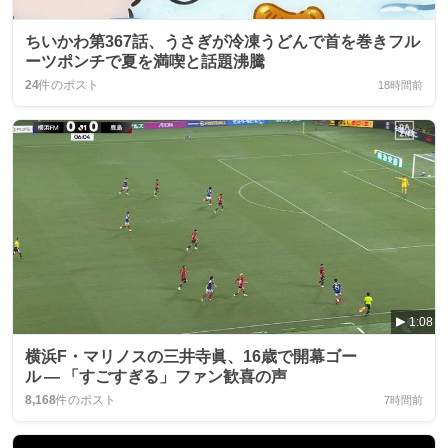
ちいかわ第367話、うさぎが冷凍うどんで首を巻きフル
ーツポンチで夏を満喫と話題沸騰
24
件のポスト
18時間前
1:08
横浜F・マリノスの三井寺眞、16歳で開幕ゴー
ル ― 「すごすぎる」ファン歓喜の声
8,168
件のポスト
7時間前