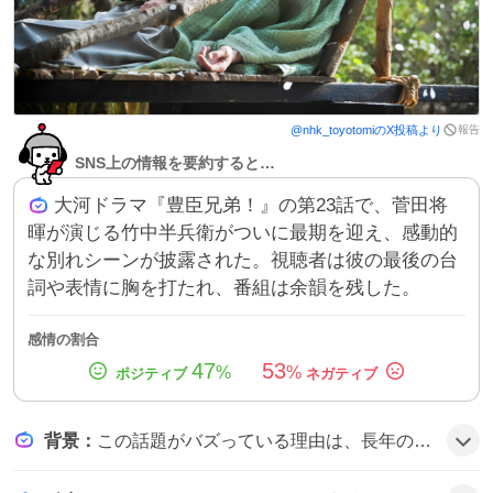
報告
@
nhk_toyotomi
のX投稿より
SNS上の情報を要約すると…
大河ドラマ『豊臣兄弟！』の第23話で、菅田将
暉が演じる竹中半兵衛がついに最期を迎え、感動的
な別れシーンが披露された。視聴者は彼の最後の台
詞や表情に胸を打たれ、番組は余韻を残した。
感情の割合
47
53
%
%
背景
：
この話題がバズっている理由は、長年の人気シリーズ『豊臣兄弟！』のクライマックスである竹中半兵衛の死が予想外の感動を呼び、菅田将暉の演技が高く評価されたことに加え、SNS上で「半兵衛ロス」や涙のコメントが多数投稿されたためだとみられる。