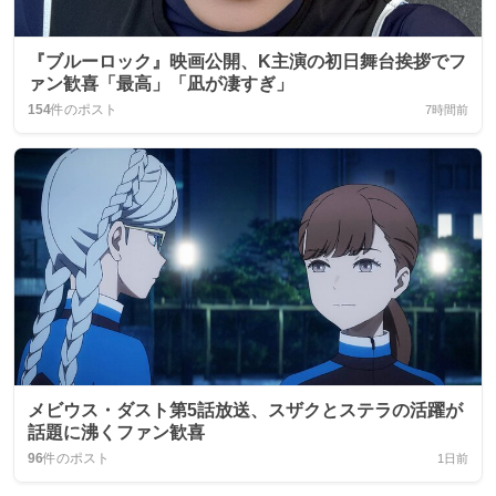
『ブルーロック』映画公開、K主演の初日舞台挨拶でフ
ァン歓喜「最高」「凪が凄すぎ」
154
件のポスト
7時間前
メビウス・ダスト第5話放送、スザクとステラの活躍が
話題に沸くファン歓喜
96
件のポスト
1日前