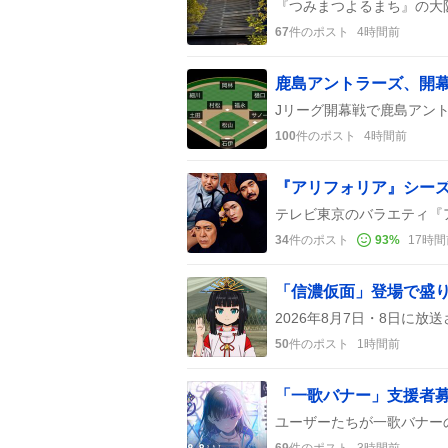
67
件のポスト
4時間前
100
件のポスト
4時間前
34
件のポスト
93
%
17時間
「信濃仮面」登場で盛り
50
件のポスト
1時間前
69
件のポスト
3時間前