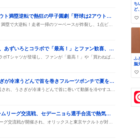
ち
ど
が
有明高校、9回表ツーアウト満塁逆転で熱狂の甲子園劇「野球は2アウトから」
い
は
有明高校が9回表ツーアウト満塁で大逆転！走者一掃のツーベースが炸裂し、1点ビハインドからリードへと持ち上げ、観客を沸かせた。
い
ね
数
ギャルきちTシャツ発売、あずいろとコラボで「最高！」とファン歓喜、夏のホロTが話題に
ギャルきちとあずいろのコラボTシャツが登場し、ファンが「最高！」や「買わねば」といったコメントと共に購入報告を続々と投稿している様子が見られる。デザインの爽やかさや夏らしさが評価され、SNS上で盛り上がりを見せている。
ふ
脳
突
い
ま
が
ちいかわ第367話、うさぎが冷凍うどんで首を巻きフルーツポンチで夏を満喫と話題沸騰
い
ね
『ちいかわ』第367話が放送され、うさぎが冷凍うどんで首に巻いて動脈を冷やすユニークなシーンと、カラフルなフルーツポンチを楽しむ場面が登場し、視聴者の間で話題になっている。その可愛さと夏らしさがSNSで盛り上がっている。
数
舞洲で開催されたファームリーグ交流戦、セデーニョら選手合流で熱気沸騰
8月7日、舞洲でファームリーグ交流戦が開催され、オリックスと東京ヤクルトが対戦した。スタメンにセデーニョやオスナが合流し、暑さが話題になっている。