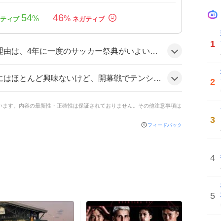
54
46
%
%
1
、開幕戦が日本時間で早朝に設定されているため視聴準備や配信サービスの情報が多数シェアされ、ファンのワクワク感が高まっているようだ。
じゃーん 4時からメキシコVS南アフリカ 観るしかないなー」など、視聴意欲やテンションが上がる声が多数。「開幕戦見るために早く寝て起きようと思ったら寝れなくて…」と期待感と少しの不安が混ざった雰囲気だ。
2
ています。内容の最新性・正確性は保証されておりません。その他注意事項は
3
フィードバック
4
5