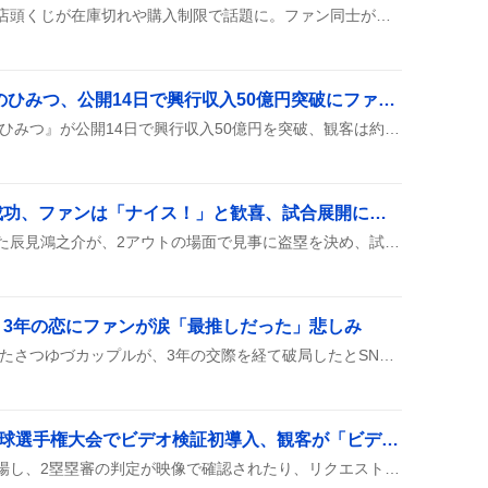
ヒプノシスマイクのイオン店頭くじが在庫切れや購入制限で話題に。ファン同士がアクリル指輪や社員証、くじ賞品の交換・譲渡をSNSで呼びかけ、幕張新都心や板橋で手渡し、郵送でのやり取りが広がり、交換条件や譲渡情報が次々と投稿されている。
映画ちいかわ 人魚の島のひみつ、公開14日で興行収入50億円突破にファン歓喜
映画『ちいかわ 人魚の島のひみつ』が公開14日で興行収入50億円を突破、観客は約350万人が足を運び、8月8日から入場者特典第2弾が配られることが発表された。
辰見鴻之介代走で盗塁成功、ファンは「ナイス！」と歓喜、試合展開に期待感
代走としてマウンドに立った辰見鴻之介が、2アウトの場面で見事に盗塁を決め、試合の流れを盛り上げたが、結局追加点にはつながらなかった。この盗塁は19回目で、成功率.826と高く、ファンからは「ナイス！」や「早すぎ👍」と歓声が上がった。
、3年の恋にファンが涙「最推しだった」悲しみ
2023年夏休み編で結成されたさつゆづカップルが、3年の交際を経て破局したとSNSで話題になっている。ファンは「😭」「最推しだったから悲しすぎる」などのコメントと共に、思い出への感謝を投稿している。多くの投稿にハッシュタグ「#さつゆづ」や「#今日好き」も添えられ、恋愛模様の終幕に驚きと寂しさが広がっている。
第108回全国高等学校野球選手権大会でビデオ検証初導入、観客が「ビデオ検証きた」と歓喜
甲子園でビデオ検証が初登場し、2塁塁審の判定が映像で確認されたり、リクエストが出されたりして、試合展開がちょっぴり変わった様子が見られた。審判が映像を見て判定を覆すシーンや、映像がそのまま判定を支持するシーンが交錯し、観客は「ビデオ検証きた」「初めてのビデオ検証」などとリアクションした。