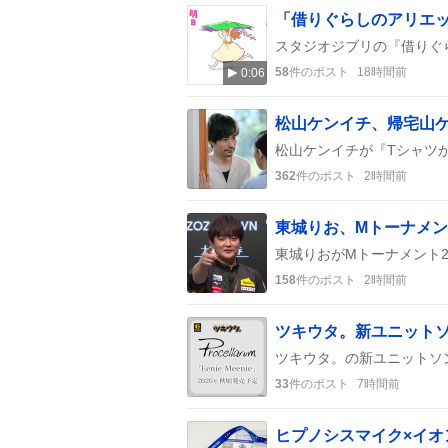
58
件のポスト
18時間前
0:06
362
件のポスト
2時間前
東城りお、Mトーナメン
158
件のポスト
2時間前
33
件のポスト
7時間前