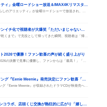
「借りぐらしのアリエッティ」金曜ロードショー放送＆IMAX4Kリマスター上映が決定、ファン歓喜
スタジオジブリの『借りぐらしのアリエッティ』が金曜ロードショーで放送され、さらに10月23日から11月2日まで全国のIMAXで4Kデジタルリマスター版が期間限定上映されるとSNSで広くシェアされた。
松山ケンイチ、帰宅山ケンイチ化で視聴者が大爆笑「ただいまじゃないよ」
松山ケンイチが『Tシャツが乾くまで』で充役として帰ってきた瞬間、視聴者は「帰宅山ケンイチ」なるミームを作り、笑いと驚きが広がった。
ト2026で優勝！ファン歓喜の声が続く盛り上がり
東城りおがMトーナメント2026の決勝で見事に優勝し、ファンからは「最高！」「感動した」などの歓声が上がっている。優勝後のインタビューではカーニバルと称される熱いコメントが続き、賞金500万円の受賞も話題に。
ツキウタ。新ユニットソング『Eenie Meenie』発売決定にファン歓喜「最高すぎる」
ツキウタ。の新ユニットソング『Eenie Meenie』が収録されたドラマCDが秋発売へと決定し、同時に『GRAVITIC‑DIVE』の予約がスタートした。グッズの交換募集や在庫切れの声もSNSで広がり、ファンのワクワクが止まらない様子だ。
ヒプノシスマイク×イオンコラボ、店頭くじ交換が熱狂的に広がり「嬉しい」声多数