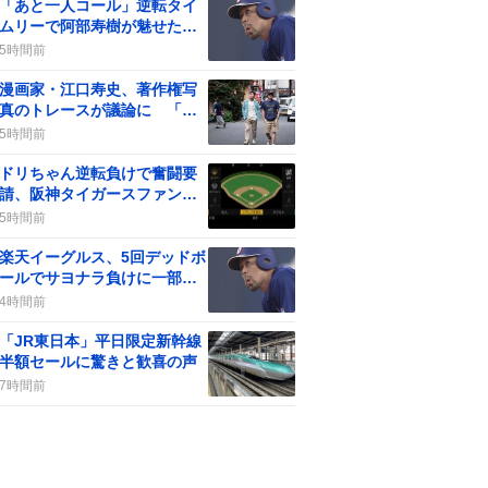
「あと一人コール」逆転タイ
ムリーで阿部寿樹が魅せた感
動と賛否の声
5時間前
漫画家・江口寿史、著作権写
真のトレースが議論に 「パ
クリとは何か」について語る
5時間前
ドリちゃん逆転負けで奮闘要
請、阪神タイガースファンが
応援の声に熱狂
5時間前
楽天イーグルス、5回デッドボ
ールでサヨナラ負けに一部フ
ァンが嘆き
4時間前
「JR東日本」平日限定新幹線
半額セールに驚きと歓喜の声
7時間前