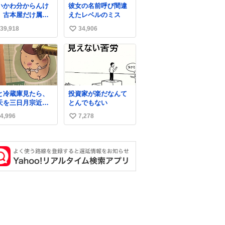
いかわ分からんけ
彼女の名前呼び間違
、古本屋だけ属性
えたレベルのミス
名前になってるの
39,918
34,906
い
どういうこと？
い
ね
数
と冷蔵庫見たら、
投資家が楽だなんて
天を三日月宗近に
とんでもない
き刺されてるくり
4,996
7,278
い
んじゅうパイセン
い
ね
数