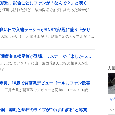
点続出、試合ごとにファンが「なんで？」と嘆く
ノーアウト満塁のチャンスが何度も訪れたけど、結局得点できずに終わった試合が続出。ファンは「なんで？」とツッコミつつ、次の展開に期待している様子。
の良い日で入籍ラッシュがSNSで話題に盛り上がり
SNSでは「8が３つ並ぶから入籍したい！」と盛り上がり、結婚予定のカップルが当日のパーティーや役所の特設受付情報を次々にシェアしている様子が見られる。
「ほっとひといき」山下葉留花＆松尾桜が登場、リスナーが「楽しかった」「面白い」と歓喜
TOKYOFMで放送された『ほっとひといき！』に山下葉留花さんと松尾桜さんが出演し、リスナーが食レポやトークをリアルタイムで楽しんだ様子がSNSに多数投稿された。番組のユーモアや即興のやり取りが話題となり、次回への期待も高まっている。
人
間前
寺眞、16歳で開幕戦デビューゴールにファン歓喜
横浜F・マリノスの若き天才、三井寺眞が開幕戦でデビューと同時にゴール！16歳の新星が先制点を決めて、スタジアムは大盛り上がり。
な
つみまつよるまち大阪公演、感動と熱狂のライブが“やばすぎる”と称賛の嵐
い