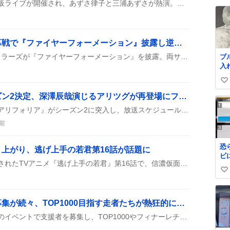
『つみまつよるまち』の大阪ライブが開催され、あずさ律子と三浦あずさが熱演。衝撃のセットリストや『隣に…』がファンの心を掴み、観客は感動の涙と歓声で盛り上がった。
い
ね
数
鹿島アントラーズ、開幕戦で『ファイヤーフォーメーション』披露し逆転勝利に沸く
Jリーグ開幕戦で鹿島アントラーズが『ファイヤーフォーメーション』を披露。両サイドバックを下げてFW二人を投入し、後半に逆転ゴールを決めてマリノスに勝利したんだって。
ブ
入
み
い
ど
バ
い
『アリフォリア』シーズン2決定、深澤辰哉演じるアリツグが再登場にファン歓喜
た
ね
テレビ東京のバラエティ『アリフォリア』がシーズン2に突入し、放送スケジュールまで明らかになったよ。深澤辰哉さんが演じるアリツグがまた登場することがファンの間で大ウキ状態。
数
前
恐
上がり、逃げ上手の若君第16話が話題に
ビ
2026年8月7日・8日に放送されたTVアニメ『逃げ上手の若君』第16話で、信濃仮面が登場し、実写パートと派手なデザインが披露されたことが多くの投稿で取り上げられた。
ら
い
い
ね
「一歌バナー」支援者募集が続々、TOP1000目指す走者たちが熱狂的に呼びかけ
数
ユーザーたちが一歌バナーのイベントで支援者を募集し、TOP1000やフィナーレチャプターの順位目標に向けて走者を呼びかけている様子が多数のツイートで共有されている。