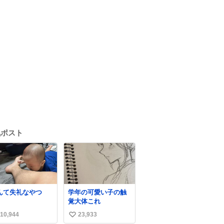
気ポスト
んて失礼なやつ
学年の可愛い子の触
覚大体これ
10,944
23,933
い