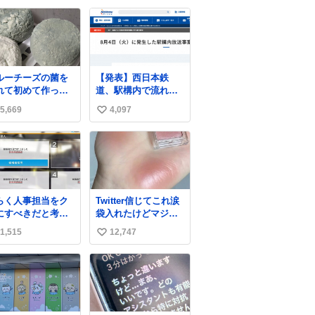
い
ね
数
ルーチーズの菌を
【発表】西日本鉄
れて初めて作って
道、駅構内で流れ
たチーズなんだけ
た“不適切音声”に声
5,669
4,097
い
 本能でちょっとヤ
明「被害届も検討」
いと思っちゃう見
news.livedoor.com/
い
目だな
article/detail… 4日に
ね
西鉄福岡（天神）駅
数
および薬院駅で発生
した駅構内放送事案
について声明を公表
らく人事担当をク
Twitter信じてこれ涙
した。「第三者によ
にすべきだと考え
袋入れたけどマジで
って駅構内放送設備
れるが‥‥‥
盛れた…ありがと
に外部から不正に音
1,515
12,747
い
う…
声が流された可能性
い
も含めて確認を実
施」と説明した。
ね
数