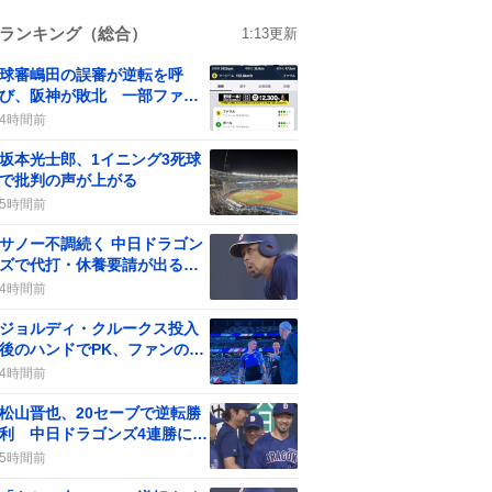
ランキング（総合）
1:13
更新
球審嶋田の誤審が逆転を呼
び、阪神が敗北 一部ファン
からは批判の声も
4時間前
坂本光士郎、1イニング3死球
で批判の声が上がる
5時間前
サノー不調続く 中日ドラゴン
ズで代打・休養要請が出る、
一部のファンの声が分かれる
4時間前
ジョルディ・クルークス投入
後のハンドでPK、ファンの間
で賛否の声が上がる
4時間前
松山晋也、20セーブで逆転勝
利 中日ドラゴンズ4連勝に貢
献
5時間前