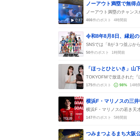
ノーアウト満塁で無得
466
件のポスト
4時間前
0:47
令和8年8月8日、縁起
50
件のポスト
1時間前
175
件のポスト
98
%
14時
横浜F・マリノスの三井
147
件のポスト
5時間前