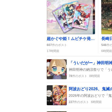
超かぐや姫！ムビチケ発売でファン熱狂、並んで確保した人が続出
607
件のポスト
546
件
17時間前
6時間前
「ういだがー」神田明
78
件のポスト
8時間前
阿波おどり2026、鬼
227
件のポスト
6時間前