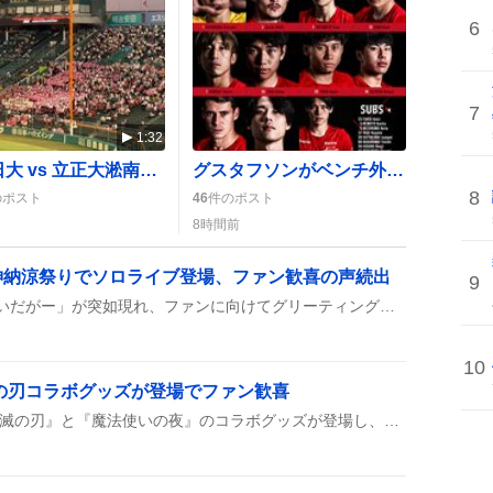
6
7
1:32
長崎日大 vs 立正大淞南、甲子園第4試合が熱戦で盛り上がり「おさかな天国」騒ぎ
グスタフソンがベンチ外で開幕戦不在、ファンの声が上がる
8
のポスト
46
件のポスト
8時間前
神納涼祭りでソロライブ登場、ファン歓喜の声続出
9
神田明神の納涼祭りで「ういだがー」が突如現れ、ファンに向けてグリーティングやソロライブ風のパフォーマンスを繰り広げた。可愛さにテンション上がり、みんながスマホで撮影しながら歓声を上げている様子が見られた。
10
滅の刃コラボグッズが登場でファン歓喜
2026年の阿波おどりで『鬼滅の刃』と『魔法使いの夜』のコラボグッズが登場し、ufotableカフェが出店、スタンプラリーが開催されたとファンの間で話題になっている。