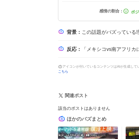
背景
：
この話題がバズっている理由は、4年に一度のサッカー祭典がいよいよ始まる期待感と
反応
：
「メキシコvs南アフリカにはほとんど興味ないけど、開幕戦でテンション上げるために見るよ。」、「あと3時間でW杯開幕すん
アイコンが付いているコンテンツはAIが生成し
こちら
関連ポスト
該当のポストはありません
ほかのバズまとめ