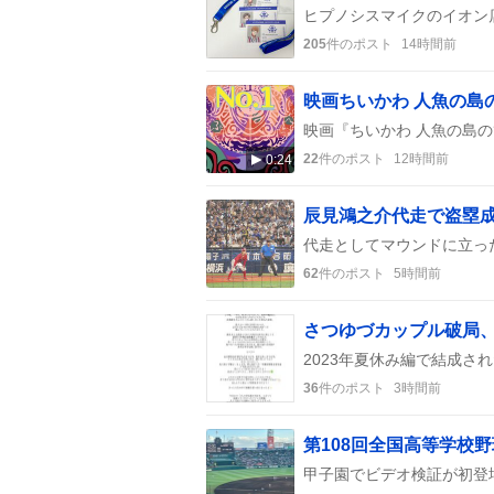
205
件のポスト
14時間前
22
件のポスト
12時間前
0:24
62
件のポスト
5時間前
さつゆづカップル破局
36
件のポスト
3時間前