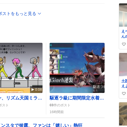
求
い
て
ね
ー
ポストをもっと見る
数
え
ん
い〜。 
い
市
「
い
っ
ね
寂
数
詰
い
せ
土
ぶ
えよ 名倉「
護
0:08
めん、
い
免
フレン、リズム天国ミラクルスターズ配信で笑いと裏ステージに大興奮
駆逐ラ級に期間限定水着mode実装、夏仕様で提督歓喜の声続出
い
ポスト
69
件のポスト
ね
16時間前
数
インスタで披露、ファンは「嬉しい」熱狂