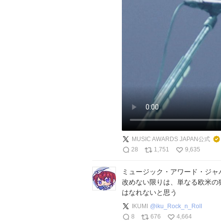
MUSIC AWARDS JAPAN公式
28
1,751
9,635
ミュージック・アワード・ジャ
改めない限りは、単なる欧米の
はなれないと思う
IKUMI
@
iku_Rock_n_Roll
8
676
4,664