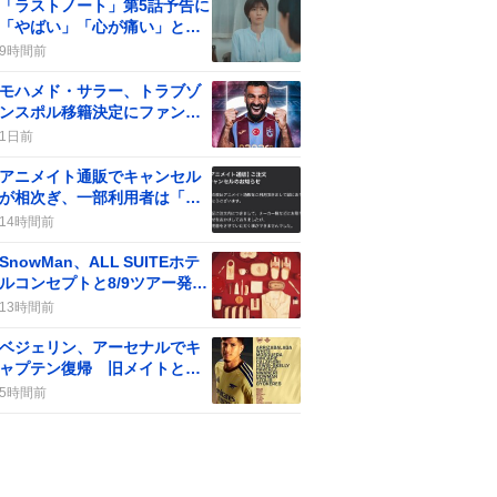
「凄すぎ」と歓喜
「ラストノート」第5話予告に
「やばい」「心が痛い」との
声も、一部で期待が高まる
9時間前
モハメド・サラー、トラブゾ
ンスポル移籍決定にファン歓
喜「やった！」
1日前
アニメイト通販でキャンセル
が相次ぎ、一部利用者は「も
う使わない」などの不満の声
14時間前
SnowMan、ALL SUITEホテ
ルコンセプトと8/9ツアー発表
にファン歓喜「ワクワクが止
13時間前
まらない」
ベジェリン、アーセナルでキ
ャプテン復帰 旧メイトと再
会にファン歓喜の声
5時間前