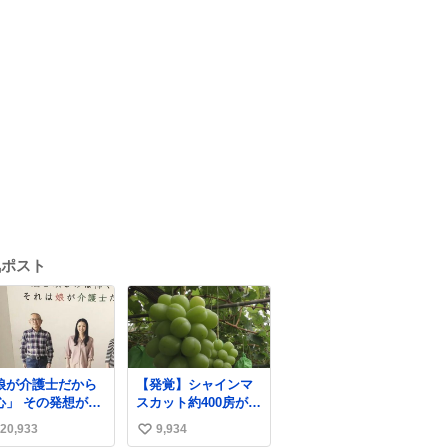
気ポスト
娘が介護士だから
【発覚】シャインマ
その発想が怖
スカット約400房が果
にこのポ
樹園から盗まれる 栃
20,933
9,934
い
ターは、介護職の
木・佐野市