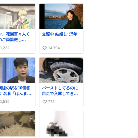
人や転職支援をし
news.livedoor.com/
い
いる会社のポスタ
article/detail… 被害
ね
らしい。
に遭った果樹園には
数
防犯カメラなどはな
く、シャインマスカ
ットが盗まれた木に
〜、花園百々人く
交際中 結婚して5年
は刃物などで切られ
のご両親厳し
た跡が。市内で今年
でも9歳児の
に入って同様の被害
1,222
14,794
い
原仁奈にここまで
は確認されておら
構ってほしい、構
い
ず、警察はパトロー
てくれるの？」と
ルを強化する。
ね
しさを極限まで煮
数
めた台詞を何気な
日常会話で発言さ
てるご両親もだい
讃線の駅を10個答
バーストしてるのに
厳しいよ 双方弁
ほんまご
自走で入庫してきた
士を雇わないか？
」 ↑正解（御
お客さん バーストし
1,510
774
い
駅）
たならその場で動か
ないで助け呼んで下
い
さい😰 保険にロード
ね
サービス付いてて金
数
銭負担も無いんです
から これで走ると、
壊さなくていい所ま