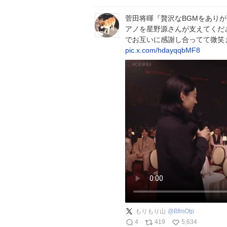
菅田将暉『贅沢なBGMをあり
アノを星野源さんが支えてくだ
でお互いに感謝し合ってて微笑
pic.x.com/hdayqqbMF8
もりもり山
@
BfmOtp
4
419
5,634