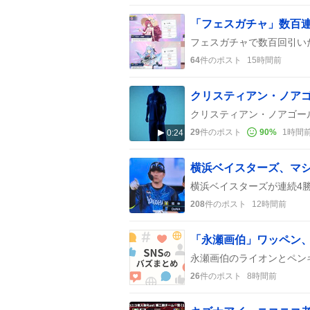
64
件のポスト
15時間前
29
件のポスト
90
%
1時間
0:24
横浜ベイスターズ、マ
208
件のポスト
12時間前
「永瀬画伯」ワッペン
26
件のポスト
8時間前