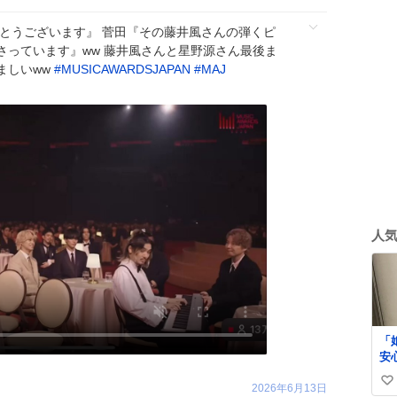
がとうございます』 菅田『その藤井風さんの弾くピ
さっています』ww 藤井風さんと星野源さん最後ま
ましいww
#
MUSICAWARDSJAPAN
#
MAJ
人
「
安心」 
い。 ちなみ
い
ス
2026年6月13日