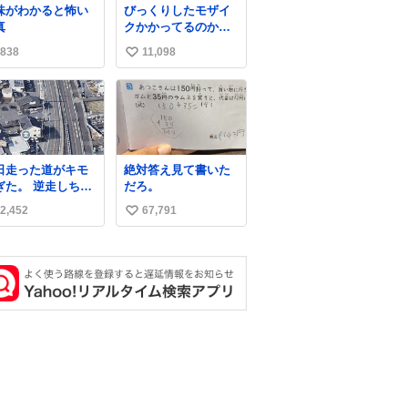
味がわかると怖い
びっくりしたモザイ
で壊しちゃいますか
真
クかかってるのかと
ら 実際、外装ダメー
思った
ジ、ABSセンサ断
838
11,098
い
線、ブレーキホース
い
も傷入っちゃってま
す…
ね
数
日走った道がキモ
絶対答え見て書いた
ぎた。 逆走しちゃ
だろ。
たかと思ったよ
2,452
67,791
い
い
ね
数