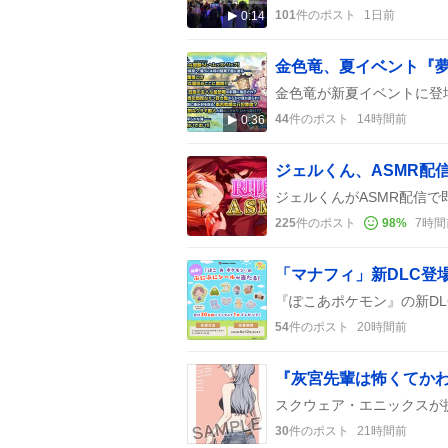
101
件のポスト
1日前
0:14
44
件のポスト
14時間前
0:36
225
件のポスト
98
%
7時間
「マナフィ」新DLC登
54
件のポスト
20時間前
30
件のポスト
21時間前