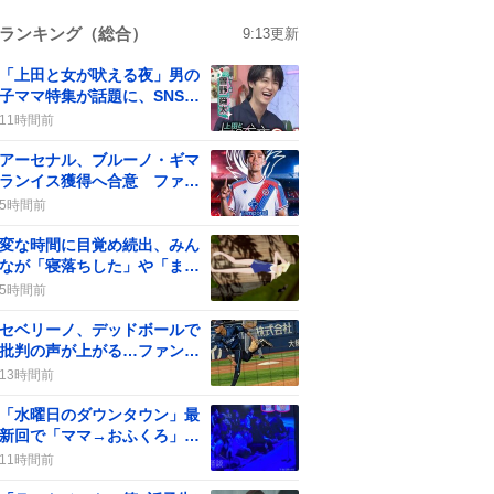
ランキング（総合）
9:13
更新
「上田と女が吠える夜」男の
子ママ特集が話題に、SNSで
共感の声が続く
11時間前
アーセナル、ブルーノ・ギマ
ランイス獲得へ合意 ファン
歓喜の声が広がる
5時間前
変な時間に目覚め続出、みん
なが「寝落ちした」や「また
起きた」感想を連投
5時間前
セベリーノ、デッドボールで
批判の声が上がる…ファンは
「ガッツポーズはやめて」
13時間前
「水曜日のダウンタウン」最
新回で「ママ→おふくろ」飛
び級説と「怖いと面白い」表
11時間前
裏一体説が話題に、視聴者は