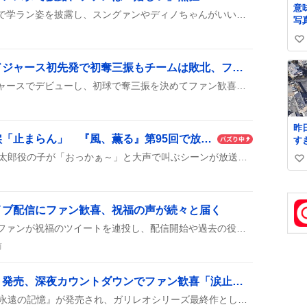
意
『じゅんきま』がインスタで学ラン姿を披露し、スングァンやディノちゃんがいいねやコメントで盛り上げ、ファンからは「可愛い」「嬉しい」などの声が多数上がっている。
写
い
い
タリク・スクーバル、ドジャース初先発で初奪三振もチームは敗北、ファンは期待と残念の声
ね
タリク・スクーバルがドジャースでデビューし、初球で奪三振を決めてファン歓喜した。6回まで投げて2失点に抑えたものの、チームは僅差で敗れた。ファンからは「頑張れスクーバル」や「打線にも期待がある」などの声が上がっている。
数
昨
長太郎の叫びに視聴者涙「止まらん」 『風、薫る』第95回で放たれた希望の声
す
っ
『風、薫る』第95回で、長太郎役の子が「おっかぁ～」と大声で叫ぶシーンが放送され、視聴者からは「泣き止まらん」「感動した」などのコメントが寄せられた。長太郎の叫びが患者や村人に元気を与える瞬間として話題になっている。
い
い
ね
数
イブ配信にファン歓喜、祝福の声が続々と届く
大西沙織さんの誕生日に、ファンが祝福のツイートを連投し、配信開始や過去の役柄を称える声が広がった。ライブ配信やYouTubeでの誕生日企画が行われ、SNS上で盛り上がりが見られた。
前
東野圭吾『永遠の記憶』発売、深夜カウントダウンでファン歓喜「涙止まらん」
8月5日、東野圭吾の遺作『永遠の記憶』が発売され、ガリレオシリーズ最終作として話題に。紀伊國屋書店新宿本店で深夜0時にカウントダウンイベントが行われ、編集者が思い出を語り、限定グッズも配布された。ファンが盛り上がっていた。