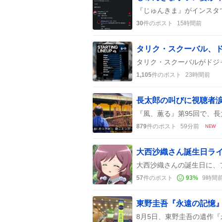
30
件のポスト
15時間前
1,105
件のポスト
23時間前
879
件のポスト
59分前
NEW
大西沙織さん誕生日ラ
57
件のポスト
93
%
9時間