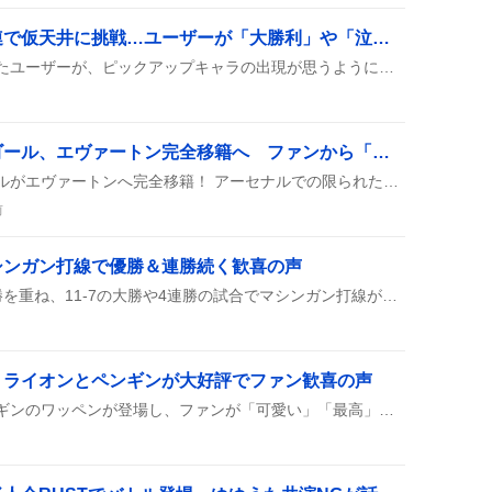
「フェスガチャ」数百連で仮天井に挑戦…ユーザーが「大勝利」や「泣きそう」感情を語る
フェスガチャで数百回引いたユーザーが、ピックアップキャラの出現が思うようにいかず、仮天井に達しないまますり抜けが続くと嘆きつつも、たまに大勝利を喜んでいる様子が投稿に映っている。
クリスティアン・ノアゴール、エヴァートン完全移籍へ ファンから「ありがとう」熱い声
クリスティアン・ノアゴールがエヴァートンへ完全移籍！ アーセナルでの限られた出場にも関わらず、チームの優勝に貢献したとファンが称賛し、エヴァートンでの活躍を期待する声が広がっている。
前
シンガン打線で優勝＆連勝続く歓喜の声
横浜ベイスターズが連続4勝を重ね、11-7の大勝や4連勝の試合でマシンガン打線が炸裂し、筒香・宮下のツーランや関根のタイムリーが続いた結果、優勝が決まった。
、ライオンとペンギンが大好評でファン歓喜の声
永瀬画伯のライオンとペンギンのワッペンが登場し、ファンが「可愛い」「最高」などと喜びの声をSNSに投稿している。届くのが待ち遠しいという期待感が広がっている。