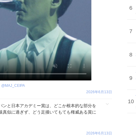
6
7
8
9
@
MAJ_CEIPA
2026年6月13日
10
パンと日本アカデミー賞は、どこか根本的な部分を
猿真似に過ぎず、どう足掻いてもても権威ある賞に
2026年6月13日