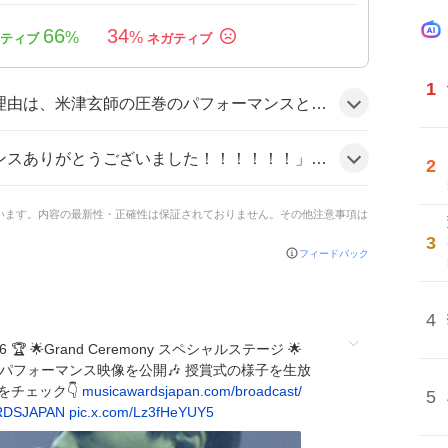
66
34
%
%
1
メライドという斬新な演出が話題になったこと、そして最優秀J‑POP楽曲賞受賞という快挙がファンの期待を高めたためだと思われる。
米津さんやばいて また乗ってるし！！」といった声が多数。「TOYOTAサメライドが最高ww」や「紅白みたいだったー❤️🤍」と歓喜のコメントが飛び交う雰囲気だ。
2
ています。内容の最新性・正確性は保証されておりません。その他注意事項は
3
フィードバック
4
026 🏆 🌟Grand Ceremony スペシャルステージ 🌟
パフォーマンス映像を公開🎶 授賞式の様子を生放
をチェック👇
musicawardsjapan.com/broadcast/
5
RDSJAPAN
pic.x.com/Lz3fHeYUY5