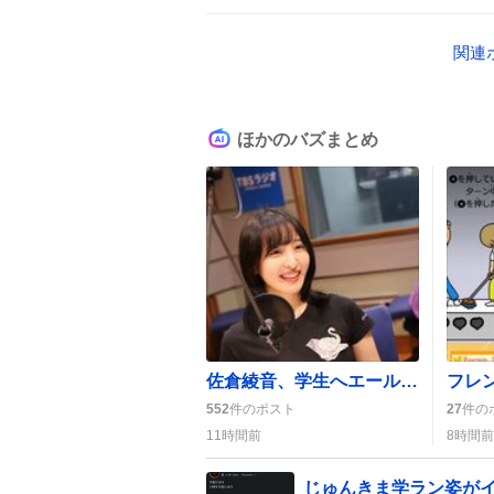
関連
ほかのバズまとめ
佐倉綾音、学生へエールとセットログ開始でファン歓喜 ラジオで呼びかけSNSで盛り上がり
552
件のポスト
27
件の
11時間前
8時間前
じゅんきま学ラン姿が