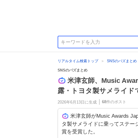
リアルタイム検索トップ
SNSのバズまとめ
SNSのバズまとめ
米津玄師、Music Award
露・トヨタ製サメライド
68
件のポスト
2026年6月13日
に生成
米津玄師がMusic Awards J
タ製サメライドに乗ってステージ
賞を受賞した。