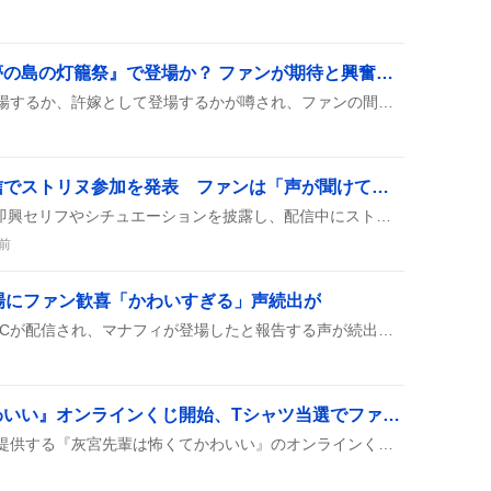
金色竜、夏イベント『夢の島の灯籠祭』で登場か？ ファンが期待と興奮の声
金色竜が新夏イベントに登場するか、許嫁として登場するかが噂され、ファンの間でワクワクが広がっている。公式が音声付きで告知したことで、キャララインナップに金色竜が入る期待が高まり、SNSでは「金色竜って！！！！！」や「許嫁が解禁？」といった声が飛び交っている。
ジェルくん、ASMR配信でストリヌ参加を発表 ファンは「声が聞けて嬉しい」
ジェルくんがASMR配信で即興セリフやシチュエーションを披露し、配信中にストリヌ参加を発表した。リスナーは『声が聞けて嬉しい』と喜び、配信は夜遅くまで続いた。
前
場にファン歓喜「かわいすぎる」声続出が
『ぽこあポケモン』の新DLCが配信され、マナフィが登場したと報告する声が続出。可愛い姿にファンはテンションUPで、ゲーム内での出会いを楽しんでいる様子が伝わる。
『灰宮先輩は怖くてかわいい』オンラインくじ開始、Tシャツ当選でファン歓喜
スクウェア・エニックスが提供する『灰宮先輩は怖くてかわいい』のオンラインくじが始まり、抽選でTシャツやイラストカード、ステッカーなどが当たると告知され、ファンが次々に応募して当選報告が続出している。