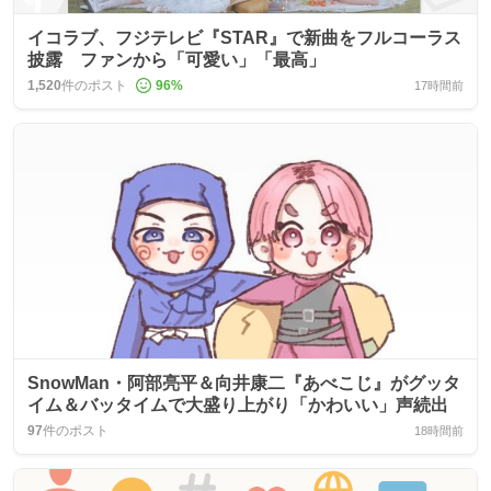
イコラブ、フジテレビ『STAR』で新曲をフルコーラス
披露 ファンから「可愛い」「最高」
1,520
件のポスト
96
%
17時間前
SnowMan・阿部亮平＆向井康二『あべこじ』がグッタ
イム＆バッタイムで大盛り上がり「かわいい」声続出
97
件のポスト
18時間前