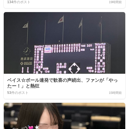
134
件のポスト
19時間前
ベイス☆ボール連発で歓喜の声続出、ファンが「やっ
たー！」と熱狂
53
件のポスト
15時間前