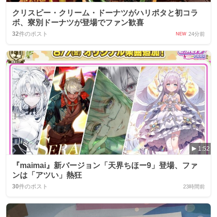
クリスピー・クリーム・ドーナツがハリポタと初コラ
ボ、寮別ドーナツが登場でファン歓喜
32
件のポスト
24分前
NEW
1:52
『maimai』新バージョン「天界ちほー9」登場、ファ
ンは「アツい」熱狂
30
件のポスト
23時間前