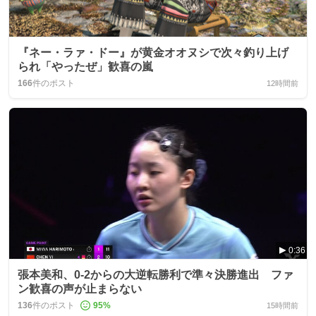
『ネー・ラァ・ドー』が黄金オオヌシで次々釣り上げ
られ「やったぜ」歓喜の嵐
166
件のポスト
12時間前
0:36
張本美和、0-2からの大逆転勝利で準々決勝進出 ファ
ン歓喜の声が止まらない
136
件のポスト
95
%
15時間前