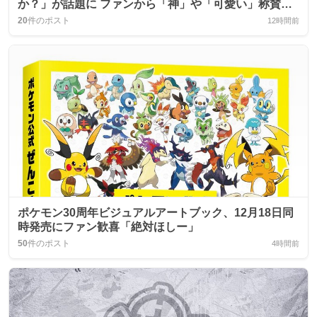
か？」が話題に ファンから「神」や「可愛い」称賛の
声
20
件のポスト
12時間前
ポケモン30周年ビジュアルアートブック、12月18日同
時発売にファン歓喜「絶対ほしー」
50
件のポスト
4時間前