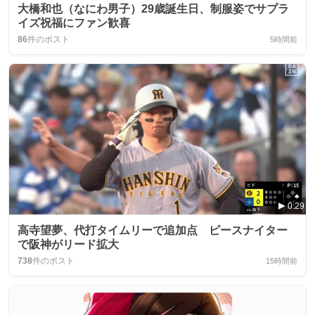
大橋和也（なにわ男子）29歳誕生日、制服姿でサプラ
イズ祝福にファン歓喜
86
件のポスト
5時間前
0:29
高寺望夢、代打タイムリーで追加点 ピースナイター
で阪神がリード拡大
738
件のポスト
15時間前