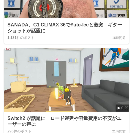
SANADA、G1 CLIMAX 36でYuto‑Iceと激突 ギター
ショットが話題に
1,131
件のポスト
16時間前
0:29
Switch2 が話題に ロード遅延や容量費用の不安がユ
ーザーの声に
296
件のポスト
21時間前