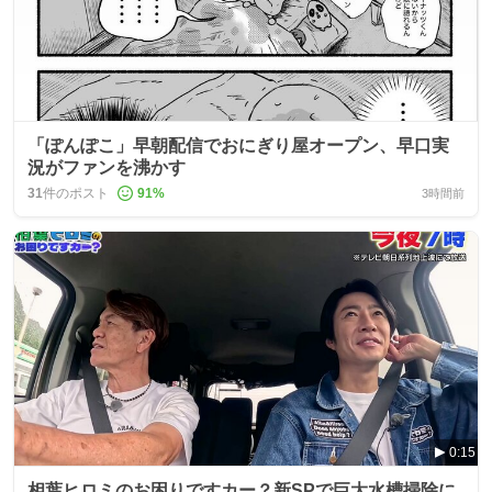
「ぽんぽこ」早朝配信でおにぎり屋オープン、早口実
況がファンを沸かす
31
件のポスト
91
%
3時間前
0:15
相葉ヒロミのお困りですカー？新SPで巨大水槽掃除に