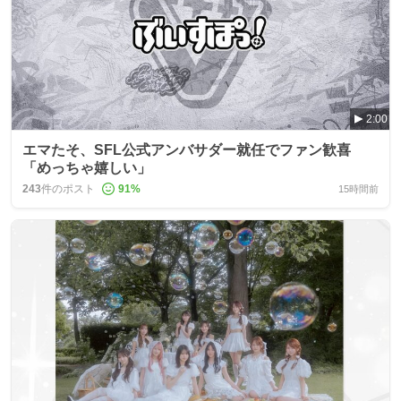
2:00
エマたそ、SFL公式アンバサダー就任でファン歓喜
「めっちゃ嬉しい」
243
件のポスト
91
%
15時間前