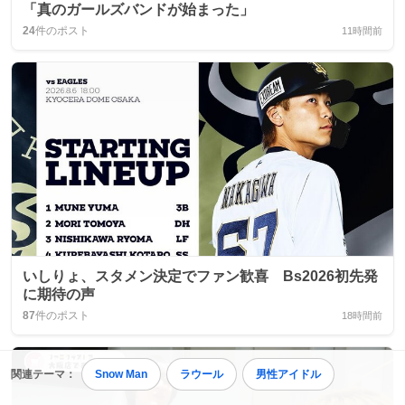
「真のガールズバンドが始まった」
24
件のポスト
11時間前
いしりょ、スタメン決定でファン歓喜 Bs2026初先発
に期待の声
87
件のポスト
18時間前
関連テーマ：
Snow Man
ラウール
男性アイドル