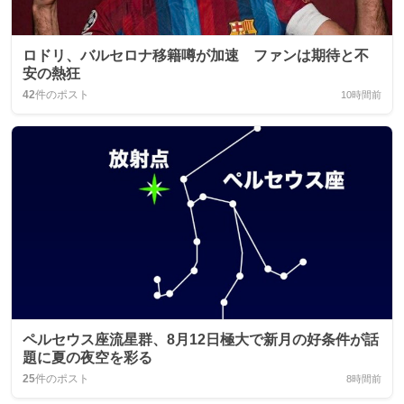
ロドリ、バルセロナ移籍噂が加速 ファンは期待と不
安の熱狂
42
件のポスト
10時間前
ペルセウス座流星群、8月12日極大で新月の好条件が話
題に夏の夜空を彩る
25
件のポスト
8時間前