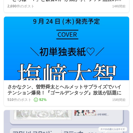
が巻き起こる
2,690
件のポスト
14時間前
さかなクン、曽野舜太とヘルメットサプライズでハイ
テンション爆発！『ゴールデンタッグ』放送が話題に
510
件のポスト
92
%
15時間前