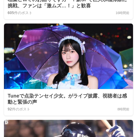
挑戦、ファンは「激ムズ…！」と歓喜
605
件のポスト
16時間前
Tuneで点染テンセイ少女。がライブ披露、視聴者は感
動と緊張の声
92
件のポスト
8時間前