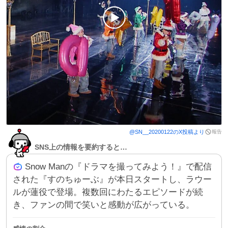
報告
@
SN__20200122
のX投稿より
SNS上の情報を要約すると…
Snow Manの『ドラマを撮ってみよう！』で配信
された『すのちゅーぶ』が本日スタートし、ラウー
ルが蓮役で登場。複数回にわたるエピソードが続
き、ファンの間で笑いと感動が広がっている。