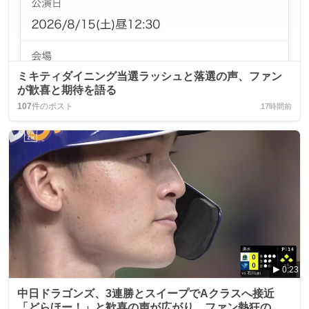
ミキティダイニング当選ラッシュと落選の声、ファン
が歓喜と期待を語る
107
件のポスト
17時間前
0:23
中日ドラゴンズ、3連勝とスイープでAクラスへ接近
「どらほー！」と歓喜の声が広がり、ファン熱狂の渦