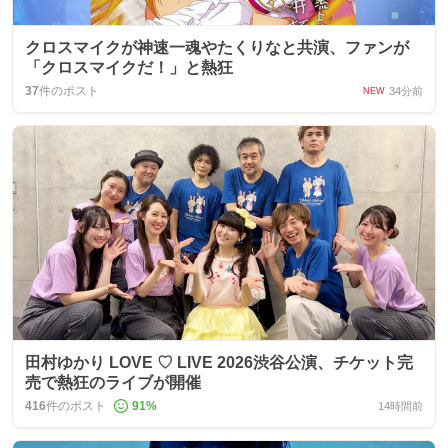
クロスマイクが神速一魂やたくりなと共演、ファンが
「クロスマイクだ！」と熱狂
37
件のポスト
34分前
NEW
田村ゆかり LOVE ♡ LIVE 2026渋谷公演、チケット完
売で熱狂のライブが開催
416
件のポスト
91
%
14時間前