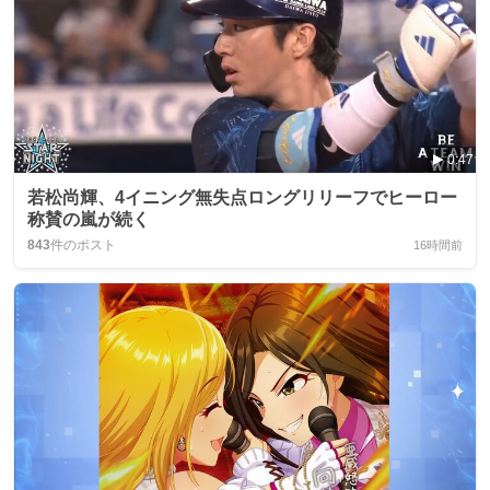
0:47
若松尚輝、4イニング無失点ロングリリーフでヒーロー
称賛の嵐が続く
843
件のポスト
16時間前