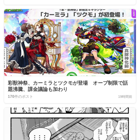
彩獣神祭、カーミラとツクモが登場 オーブ制限で話
題沸騰、課金議論も加わり
170
件のポスト
19時間前