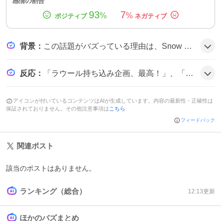
感情の割合
93
7
%
%
背景
：
この話題がバズっている理由は、Snow Manがメンバー自ら企画したショートドラマという新しい試みと、ラウールが蓮役で見せる斬新な演技がファンの期待感を刺激したことにあるようだ。
反応
：
「ラウール持ち込み企画、最高！」、「めっちゃ面白かったー！」、「蓮くんカッコ良すぎ」など、投稿者は笑いと驚きを交えて楽しんでいる様子がうかがえる。
アイコンが付いているコンテンツはAIが生成しています。内容の最新性・正確性は
保証されておりません。その他注意事項は
こちら
フィードバック
関連ポスト
該当のポストはありません。
ランキング（総合）
12:13
更新
ほかのバズまとめ