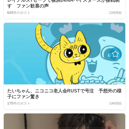
レイノルズ7セーブで横浜DeNAベイスターズが接戦制
す ファン歓喜の声
620
件のポスト
22時間前
たいちゃん、ニコニコ老人会RUSTで号泣 予想外の様
子にファン驚き
175
件のポスト
10時間前