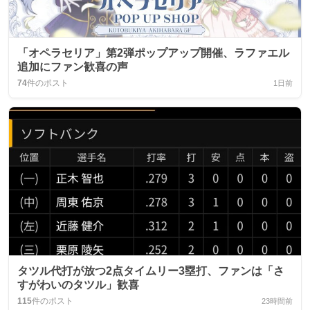
「オペラセリア」第2弾ポップアップ開催、ラファエル
追加にファン歓喜の声
74
件のポスト
1日前
タツル代打が放つ2点タイムリー3塁打、ファンは「さ
すがわいのタツル」歓喜
115
件のポスト
23時間前