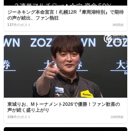
ジーネキング本命宣言！札幌12R『摩周湖特別』で期待
の声が続出、ファン熱狂
137
件のポスト
3時間前
東城りお、Mトーナメント2026で優勝！ファン歓喜の
声が続く盛り上がり
158
件のポスト
20時間前