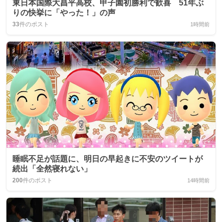
東日本国際大昌平高校、甲子園初勝利で歓喜 51年ぶ
りの快挙に「やった！」の声
33
件のポスト
1時間前
睡眠不足が話題に、明日の早起きに不安のツイートが
続出「全然寝れない」
200
件のポスト
14時間前