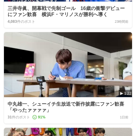
三井寺眞、開幕戦で先制ゴール 16歳の衝撃デビュー
にファン歓喜 横浜F・マリノスが勝利へ導く
4,083
件のポスト
23時間前
1:22
中丸雄一、シューイチ生放送で新作披露にファン歓喜
「やったァァァァ」
31
件のポスト
91
%
1日前