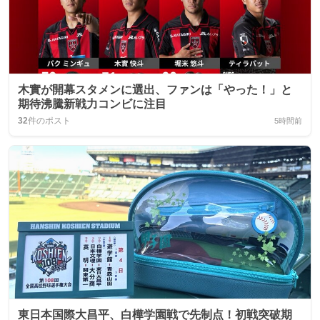
木實が開幕スタメンに選出、ファンは「やった！」と
期待沸騰新戦力コンビに注目
32
件のポスト
5時間前
東日本国際大昌平、白樺学園戦で先制点！初戦突破期