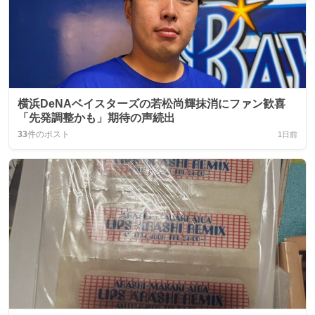
横浜DeNAベイスターズの若松尚輝抹消にファン歓喜
「先発調整かも」期待の声続出
33
件のポスト
1日前