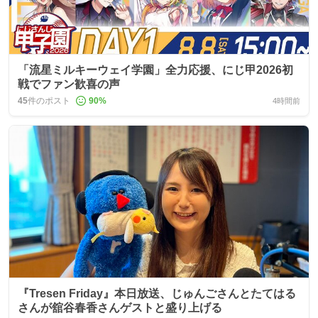
「流星ミルキーウェイ学園」全力応援、にじ甲2026初
戦でファン歓喜の声
45
件のポスト
90
%
4時間前
『Tresen Friday』本日放送、じゅんごさんとたてはる
さんが舘谷春香さんゲストと盛り上げる