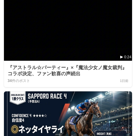
0:24
『アストラル☆パーティー』×『魔法少女ノ魔女裁判』
コラボ決定、ファン歓喜の声続出
34
件のポスト
1日前