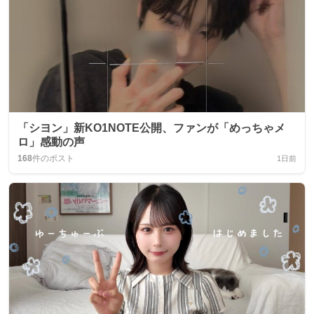
「シヨン」新KO1NOTE公開、ファンが「めっちゃメ
ロ」感動の声
168
件のポスト
1日前