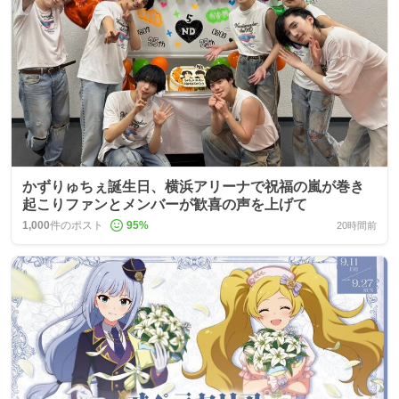
かずりゅちぇ誕生日、横浜アリーナで祝福の嵐が巻き
起こりファンとメンバーが歓喜の声を上げて
1,000
件のポスト
95
%
20時間前