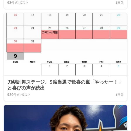
62
件のポスト
1日前
刀剣乱舞ステージ、S席当選で歓喜の嵐「やったー！」
と喜びの声が続出
920
件のポスト
1日前