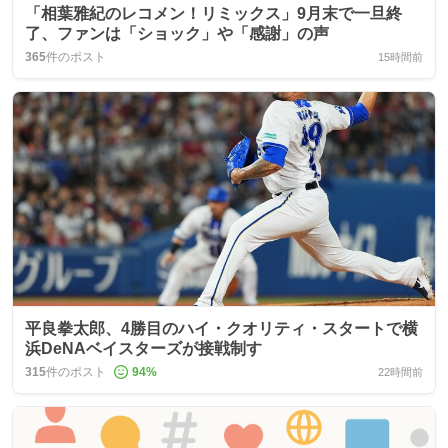
「相葉雅紀のレコメン！リミックス」9月末で一旦終
了、ファンは「ショック」や「感謝」の声
365
件のポスト
15時間前
平良拳太郎、4勝目のハイ・クオリティ・スタートで横
浜DeNAベイスターズが接戦制す
315
件のポスト
94
%
22時間前