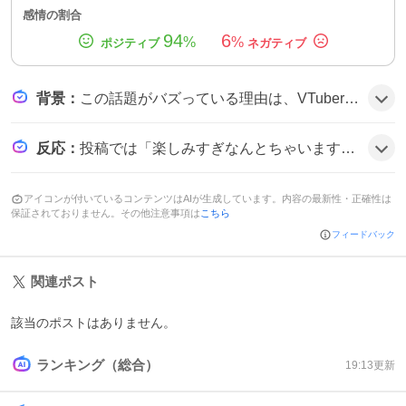
感情の割合
94
6
%
%
背景
：
この話題がバズっている理由は、VTuberデビューを待ち望んでいたファンが多く、事前に告知された配信時間やハッシュタグが話題を呼び、初配信というイベント自体が注目を集めやすいこと、さらに「ぴかまる」のキャラ設定やビジュアルが好評だったことが影響しているようだ。
反応
：
投稿では「楽しみすぎなんとちゃいますの〜」や「期待しとる」といった声が目立ち、他にも「ぴかまるの初配信楽しみ」や「楽しみ」といったコメントが多数寄せられ、全体的にワクワクした雰囲気だ。
アイコンが付いているコンテンツはAIが生成しています。内容の最新性・正確性は
保証されておりません。その他注意事項は
こちら
フィードバック
関連ポスト
該当のポストはありません。
ランキング（総合）
19:13
更新