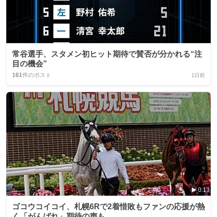
常谷選手、スタメン初ヒット期待で賛否が分かれる“注
目の機会”
161
件のポスト
1日前
0:13
ゴコウコイコイ、札幌6Rで2着惜敗もファンの応援が熱
く「がんばれ」期待の声も