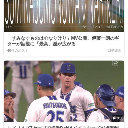
「すみなすものは心なりけり」MV公開、伊藤一朗のギ
ターが話題に「最高」感が広がる
40
件のポスト
18時間前
0:33