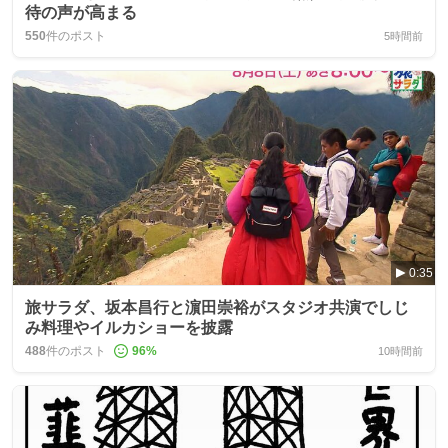
待の声が高まる
550
件のポスト
5時間前
0:35
旅サラダ、坂本昌行と濵田崇裕がスタジオ共演でしじ
み料理やイルカショーを披露
488
件のポスト
96
%
10時間前