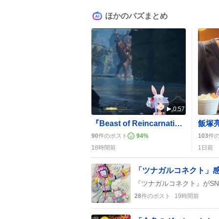
ほかのバズまとめ
0:57
『Beast of Reincarnation』配信でぺこら熱狂、アクションと世界観が「めっちゃ面白い」
90
件のポスト
94
%
103
件
18時間前
1日前
「ツナガルコネクト」
28
件のポスト
19時間前