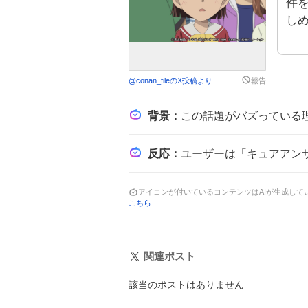
件
し
@
conan_file
のX投稿より
報告
背景
：
この話題がバズっている理由は、長年の人気シリーズ『名探偵コナン』と『名探偵プリキュア！』
反応
：
ユーザーは「キュアアンサーが登場！」や「楽しみです！！」と期待を
アイコンが付いているコンテンツはAIが生成し
こちら
関連ポスト
該当のポストはありません