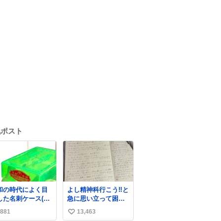
気ポスト
和の時代によく目
よし精神科行こう‼️と
した名刺ケース(名
急に思い立って困っ
を作るとこれに入
てること書き出して
881
13,463
い
て渡された)はウラ
たらペン止まらなく