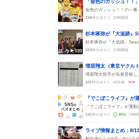
「金色のガッシュ！！
258
件のポスト
23時間前
杉本琢弥が『大追跡』S
323
件のポスト
21時間前
0:05
341
件のポスト
40分前
NEW
141
件のポスト
96
%
19時
ライブ情報まとめ：8/1