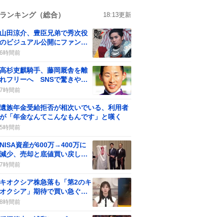
ランキング（総合）
18:13
更新
山田涼介、豊臣兄弟で秀次役
のビジュアル公開にファン歓
喜が話題に
6時間前
高杉吏麒騎手、藤岡厩舎を離
れフリーへ SNSで驚きや残
念の声も見られる
7時間前
遺族年金受給拒否が相次いでいる、利用者
が「年金なんてこんなもんです」と嘆く
5時間前
NISA資産が600万→400万に
減少、売却と底値買い戻し議
論がSNSで拡散
7時間前
キオクシア株急落も「第2のキ
オクシア」期待で買い急ぐユ
ーザー続出
8時間前