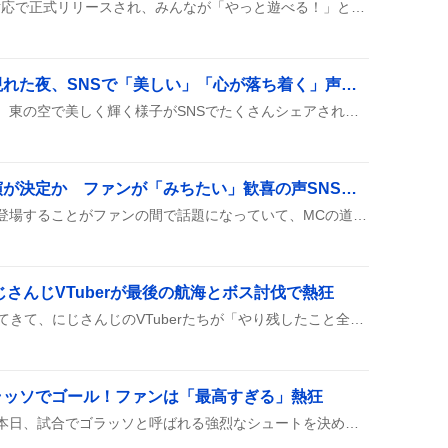
Fields of Mistria が日本語対応で正式リリースされ、みんなが「やっと遊べる！」と歓喜。一方で起動エラーやログイン不可の不具合も報告され、対処が求められている。
「下弦の月」牡牛座に現れた夜、SNSで「美しい」「心が落ち着く」声が広がる
下弦の月が牡牛座に登場し、東の空で美しく輝く様子がSNSでたくさんシェアされたよ。みんなが「見上げたくなる」「心が落ち着く」って感想を投稿しているみたい。
岩崎大昇、逆転男子出演が決定か ファンが「みちたい」歓喜の声SNSで大盛り上がり
岩崎大昇が『逆転男子』に登場することがファンの間で話題になっていて、MCの道枝駿佑が「逆転男子に出る」とさりげなく言及したのがきっかけで、みちたいが大興奮している様子が投稿に溢れている。
にじさんじVTuberが最後の航海とボス討伐で熱狂
VCR RUSTの最終日がやってきて、にじさんじのVTuberたちが「やり残したこと全部やる！」と意気込んで配信を開始し、ボス討伐や海賊団の最後の航海を楽しんでいる様子がツイートで広がっている。
ラッソでゴール！ファンは「最高すぎる」熱狂
ユベントスのジェグロバが本日、試合でゴラッソと呼ばれる強烈なシュートを決めてゴールし、SNS上で大きく取り上げられた。その瞬間のスピードと精度が話題となり、ファンからは「めっちゃ叩かれてるけど好き」や「えぐい」などの声が上がっている。