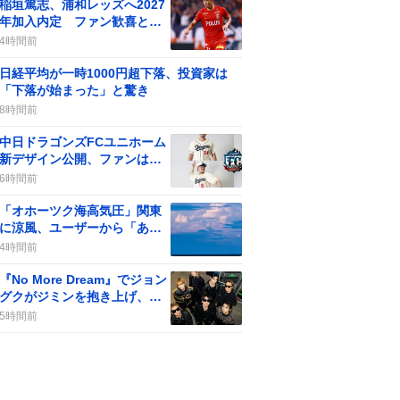
稲垣篤志、浦和レッズへ2027
年加入内定 ファン歓喜と期
待感が高まる
4時間前
日経平均が一時1000円超下落、投資家は
「下落が始まった」と驚き
8時間前
中日ドラゴンズFCユニホーム
新デザイン公開、ファンは
「かわいい」「レトロ」など
6時間前
歓喜
「オホーツク海高気圧」関東
に涼風、ユーザーから「あり
がとう」や「ずっといて」な
4時間前
ど感謝の声が寄せられる
『No More Dream』でジョン
グクがジミンを抱き上げ、フ
ァン歓喜の瞬間が話題に
5時間前