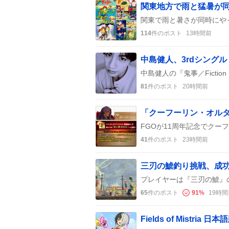
関東地方で雨と猛暑が
114
件のポスト
13時間前
81
件のポスト
20時間前
「クーフーリン・オルタ
41
件のポスト
23時間前
65
件のポスト
91
%
19時間
Fields of Mist