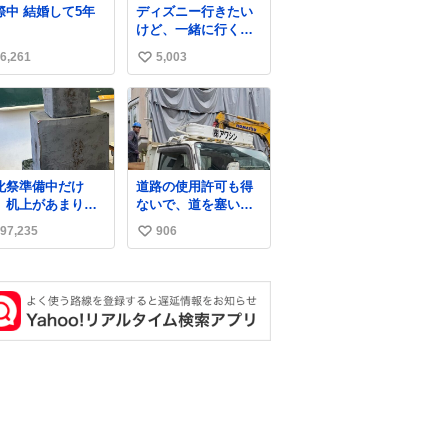
交際中 結婚して5年
ディズニー行きたい
異変を感じたんだ
いしママが歩いたら
けど、一緒に行くほ
ど
ピクミンみたいにﾄﾃﾄ
ど仲のいい友達が居
ﾃついてってるし逃走
6,261
5,003
い
ない… ほんでこれ
しないし脱走しない
い
し逃げないし走ら文
字数
ね
数
化祭準備中だけ
道路の使用許可も得
、机上があまりに
ないで、道を塞いだ
じめっぽすぎる
まま解体作業して
97,235
906
い
る。 写真を撮ろうと
したら「勝手に写真
い
撮るな馬鹿野郎」と
ね
罵倒されるなど。
数