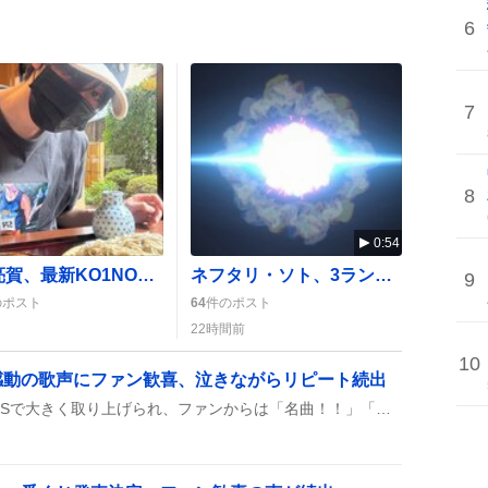
6
7
8
0:54
飯塚亮賀、最新KO1NOTE公開でファン歓喜「最高」「文才すごすぎ」
ネフタリ・ソト、3ランホームランで40打点突破 ファン歓喜の声が広がる
9
のポスト
64
件のポスト
22時間前
10
感動の歌声にファン歓喜、泣きながらリピート続出
『ツナガルコネクト』がSNSで大きく取り上げられ、ファンからは「名曲！！」「泣きながら聴く」などの声が多数上がっている。DECO*27作曲のこの楽曲は、虹ヶ咲プロジェクトの璃奈が歌い、ジョイポリスを舞台にしたMVが話題に。