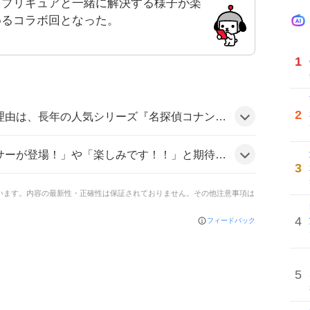
をプリキュアと一緒に解決する様子が楽
めるコラボ回となった。
1
2
の初コラボという希少性と、キュアアンサーという新キャラの登場がファンの期待を高め、予告映像やSNSでの告知が多数シェアされたことがきっかけとみられる。
表し、「はなまるな真実が待ち遠しい」「今日のコナンはプリキュアコラボ回だね」と盛り上がっている様子がうかがえる。
3
ています。内容の最新性・正確性は保証されておりません。その他注意事項は
4
フィードバック
5