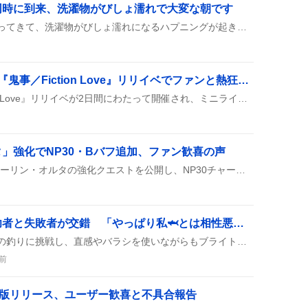
同時に到来、洗濯物がびしょ濡れで大変な朝です
関東で雨と暑さが同時にやってきて、洗濯物がびしょ濡れになるハプニングが起きているみたいです。雨が降り続く中、気温は30度超えで蒸し暑く、にわか雨や熱中症対策の呼びかけもちらちら。外出時は折りたたみ傘が手放せません。
中島健人、3rdシングル『鬼事／Fiction Love』リリイベでファンと熱狂的キュン交流
中島健人の『鬼事／Fiction Love』リリイベが2日間にわたって開催され、ミニライブやキュンお渡し会でファンと盛り上がり、CD予約やリクエストが続出した様子が伝わっている。
」強化でNP30・Bバフ追加、ファン歓喜の声
FGOが11周年記念でクーフーリン・オルタの強化クエストを公開し、NP30チャージやBバフ、スキルCT短縮などが追加されたとファンが歓喜している。
三刃の鯱釣り挑戦、成功者と失敗者が交錯 「やっぱり私🦈とは相性悪い」など歓喜と悔しさが渦巻く
プレイヤーは『三刃の鯱』の釣りに挑戦し、直感やバラシを使いながらもブライトカッパーシャークの邪魔や時間切れで失敗が多く見られた。中には短時間で釣り上げて獲得力や釣り時間を報告する成功例もあった。
前
ria 日本語版リリース、ユーザー歓喜と不具合報告