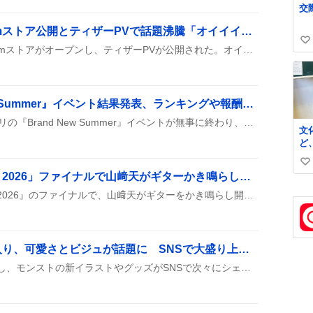
に
け
美術部カノジョ、Steamストア公開とティザーPVで話題沸騰「オイイイ系女子」登場に期待感爆発
い
『美術部カノジョ』のSteamストアがオープンし、ティザーPVが公開された。オイイイ系ツッコミ女子や萌え声不思議ちゃんなど、全員オタク女子のヒロインが紹介され、ユーザーの間で盛り上がっている様子だ。
い
ね
数
ホロドリ『Brand New Summer』イベント結果発表、ランキングや報酬にファン歓喜
8月6日に開催されたホロドリの『Brand New Summer』イベントが無事に終わり、参加者は自分の最終順位や獲得ポイント、もらった報酬をSNSでシェアしている。上位は447位や65705位と幅広く、ダイヤやゴールド、限定アイテムが配られ、KINGWORLDのHARD難易度26が話題になっている。
文
ど
い
い
マイナビ閃光ライオット2026」ファイナルで山﨑天がギターかき鳴らし「最高すぎる」熱狂拡散
い
『マイナビ閃光ライオット2026』のファイナルで、山﨑天がギターをかき鳴らし開会宣言。生配信やゲストライブ、コピバン部門の表彰が行われ、会場は熱気に包まれた。限定クリアファイルが配布され、SNSでは「最高すぎる」「天ちゃんかっこいい」などの声が広がった。
ね
数
アザトースがトレンド入り、可愛さとビジュが話題に SNSで大盛り上がり、グッズ欲求も急上昇
アザトースがトレンド入りし、モンストの新イラストやグッズがSNSで次々にシェアされ、‘可愛い’や‘ビジュが良すぎる’といった声が上がっている。