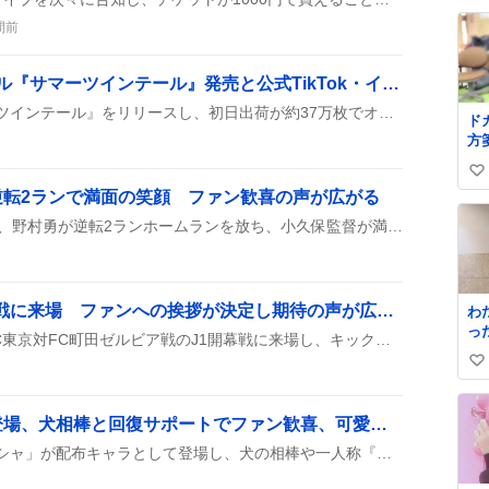
ン
い
間前
麗
ね
供
数
し
ニアジョイ、5thシングル『サマーツインテール』発売と公式TikTok・インスタ開設で祝福の嵐
い
ニアジョイが本日『サマーツインテール』をリリースし、初日出荷が約37万枚でオリコン1位に。さらに公式TikTokとインスタが同時に始まって、ファンが歓喜の声を上げている。新曲のサウンドやMVも好評で、夏の話題になっている。
ド
方
い
逆転2ランで満面の笑顔 ファン歓喜の声が広がる
い
ね
8月5日のソフトバンク戦で、野村勇が逆転2ランホームランを放ち、小久保監督が満面の笑顔で「勝てばいいんだ」と語った様子がSNSで話題に。笑顔と采配がファンの心をくすぐったようだ。試合はその後ホークスが勝ち、ファンは「小久保監督ニッコニコ」「笑顔がまぶしすぎる」などのコメントで盛り上がっている。
数
長友佑都、FC東京開幕戦に来場 ファンへの挨拶が決定し期待の声が広がる
わ
った 階段か
長友佑都選手が8月8日のFC東京対FC町田ゼルビア戦のJ1開幕戦に来場し、キックオフ前にファンへ挨拶することが決定したとSNSで発表された。花束贈呈の演出もあり、引退の噂がさざ波のように広がる中、現役継続への期待が高まっている。
が
い
け
立
い
が
ね
「アリョーシャ」配布登場、犬相棒と回復サポートでファン歓喜、可愛さが話題に
通
数
仕
原神に新キャラ「アリョーシャ」が配布キャラとして登場し、犬の相棒や一人称『オレ』の口調、回復サポートという特徴が話題に。素材や誕生日情報も投稿でシェアされ、ファンは可愛さや育成面で盛り上がっている。
人
に