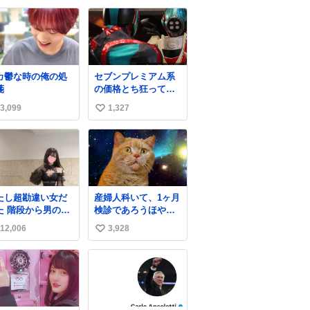
ガラスのような綺
なってすごい勢いで
い
な発色なので、子
埋まってワロタ
ね
たちの宝物入れと
数
て二次利用されて
ましたとさ。
カ鬱な時の俺の処
セブンプレミアム系
箋
の価格とち狂ってて
今これ
3,099
1,327
い
い
ね
数
たし超勘違い女だ
産婦人科いて、1ヶ月
ら男の人
検診であろうほやほ
降りて来てたんだ
や赤ちゃん👩‍🍼と推
12,006
3,928
い
ど この格好の女が
定2,3歳の女の子👧🏻
ってたら一回は足
をワンオペで連れて
い
止まるでしょ？普
るママがいるのだけ
ね
。降りてきたのは
ども 女の子ずっとマ
数
事帰りっぽい男の
マの側から離れな
で、足取り重そう
い…⁉️ 手を繋がなく
歩いてて見るから
てもうろちょろしな