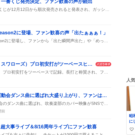
」一番くじ発売決定、ファン歓喜の声が続出
金色のガッシュ！！の一番くじが12月12日から順次発売されると発表され、ガッシュ・ベルや清麿、キャンチョメ、フォルゴレのフィギュアが揃い、ラストワン賞には特大フィギュアが用意されることがファンの間で話題になっている。
eason2に登場、ファン歓喜の声「出たぁぁぁ！」
杉本琢弥が『大追跡』Season2に登場し、ファンから「出た瞬間声出た」や「めっちゃ気になる役どころ」などの歓声がSNSに広がっている。リアタイや録画視聴の報告も多数見られ、彼のシーンが話題になっている。
増居翔太（東京ヤクルトスワローズ）プロ初安打がツーベースヒットで話題に、ファン歓喜の声続く
増居翔太投手が先発登板し、プロ初安打をツーベースで記録。長打と称賛され、ファンからは「ツーベース」「長打」などの歓声が上がり、今後の活躍が期待されている。試合はバンテリンドームで行われ、増居の打撃がチームの得点につながる可能性が示唆された。多くのツイートが祝福と驚きを交えて投稿され、SNS上で盛り上がりを見せた。
人
『でこぼこライフ』が運動会ダンス曲に選ばれ大盛り上がり、ファンは「やったー！」と歓喜
『でこぼこライフ』が運動会のダンス曲に選ばれ、吹奏楽部のカバー映像がSNSで披露され、楽曲が売れっ子認定されたと喜びの声が広がっている。子どもたちが元気に踊る様子や、校内での盛り上がりが投稿で次々にシェアされ、ファンの期待感が高まっている。
間前
昭
に
1超大事ライブ＆8/16周年ライブにファン歓喜
刺
い
れ
配信者たちが8月に向けてライブを次々に告知し、チケットが1000円で買えることや、8/16周年ライブへの来場呼びかけ、初日番宣ライブの感想などが投稿されました。ファンへの感謝や期待の声が多く見られました。