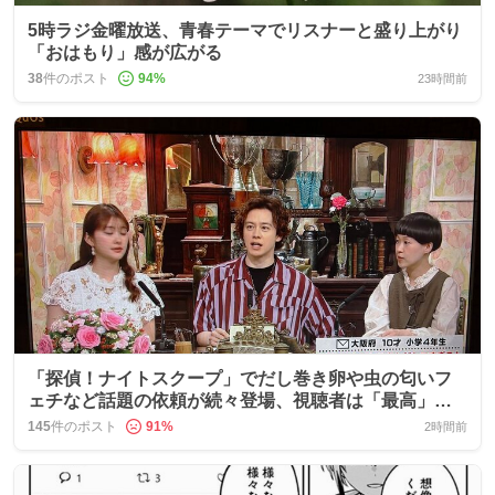
5時ラジ金曜放送、青春テーマでリスナーと盛り上がり
「おはもり」感が広がる
38
件のポスト
94
%
23時間前
「探偵！ナイトスクープ」でだし巻き卵や虫の匂いフ
ェチなど話題の依頼が続々登場、視聴者は「最高」や
「笑える」反応
145
件のポスト
91
%
2時間前