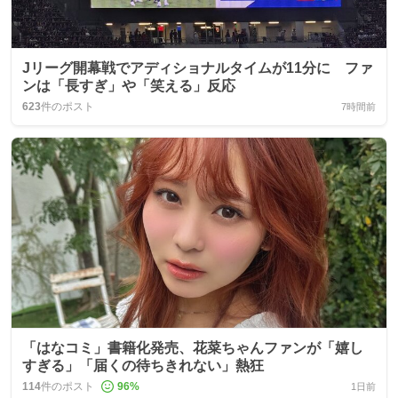
Jリーグ開幕戦でアディショナルタイムが11分に ファ
ンは「長すぎ」や「笑える」反応
623
件のポスト
7時間前
「はなコミ」書籍化発売、花菜ちゃんファンが「嬉し
すぎる」「届くの待ちきれない」熱狂
114
件のポスト
96
%
1日前