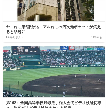
ヤニねこ第6話放送、アルねこの四次元ポケットが笑え
ると話題に
89
件のポスト
19時間前
第108回全国高等学校野球選手権大会でビデオ検証初導
入、観客が「ビデオ検証きた」と歓喜