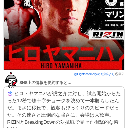
報告
@
FightsMemory
のX投稿より
SNS上の情報を要約すると…
ヒロ・ヤマニハが虎之介に対し、試合開始からた
った12秒で膝十字チョークを決めて一本勝ちしたん
だ。まさに秒殺で、観客もびっくりのスピードだっ
た。その速さと圧倒的な強さに、会場は大歓声。
RIZINとBreakingDownの対抗戦で見せた衝撃的な瞬