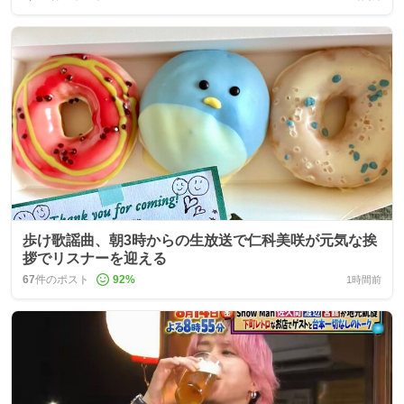
歩け歌謡曲、朝3時からの生放送で仁科美咲が元気な挨
拶でリスナーを迎える
67
件のポスト
92
%
1時間前