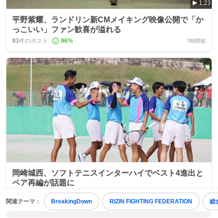
1:23
平野紫耀、ランドリン新CMメイキング映像公開で「か
っこいい」ファン歓喜が溢れる
93
件のポスト
96
%
7時間前
岡崎城西、ソフトテニスインターハイでベスト4進出と
ペア再編が話題に
64
件のポスト
11時間前
関連テーマ：
BreakingDown
RIZIN FIGHTING FEDERATION
総