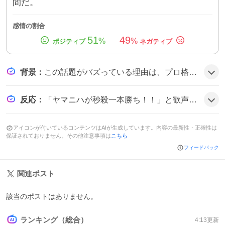
間だ。
感情の割合
51
49
%
%
背景
：
この話題がバズっている理由は、プロ格闘団体RIZINとアマチュア色の強いBreakingDown20がコラボした対抗戦で、実力差が顕著に表れた瞬間があったことと、12秒という驚異的な秒殺がSNSで拡散されたことがきっかけで、多くのファンが興奮し話題に上がった可能性がある。
反応
：
「ヤマニハが秒殺一本勝ち！！」と歓声が上がり、「最高！」と喜ぶ声が多数。「流石です」と感嘆するコメントもあり、全体的に驚きと称賛が混ざった雰囲気だ。
アイコンが付いているコンテンツはAIが生成しています。内容の最新性・正確性は
保証されておりません。その他注意事項は
こちら
フィードバック
関連ポスト
該当のポストはありません。
ランキング（総合）
4:13
更新