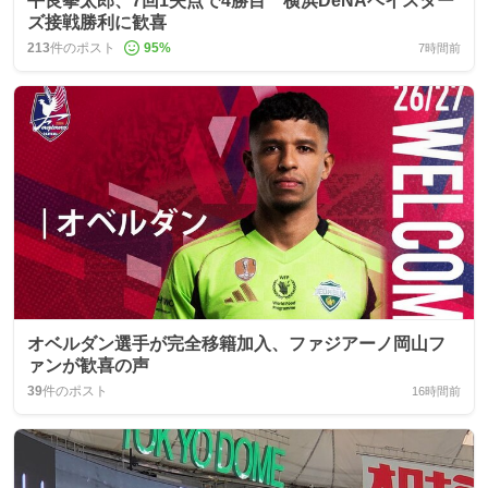
平良拳太郎、7回1失点で4勝目 横浜DeNAベイスター
ズ接戦勝利に歓喜
213
件のポスト
95
%
7時間前
オベルダン選手が完全移籍加入、ファジアーノ岡山フ
ァンが歓喜の声
39
件のポスト
16時間前