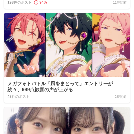
198
件のポスト
94
%
11時間前
メガフォトバトル「風をまとって」エントリーが
続々、999点歓喜の声が上がる
43
件のポスト
2時間前