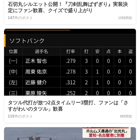
石切丸シルエット公開！『刀剣乱舞ぱずぎり』実装決
定にファン歓喜、クイズで盛り上がり
147
件のポスト
15時間前
タツル代打が放つ2点タイムリー3塁打、ファンは「さ
すがわいのタツル」歓喜
115
件のポスト
8時間前