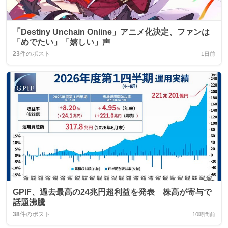
「Destiny Unchain Online」アニメ化決定、ファンは
「めでたい」「嬉しい」声
23
件のポスト
1日前
GPIF、過去最高の24兆円超利益を発表 株高が寄与で
話題沸騰
38
件のポスト
10時間前