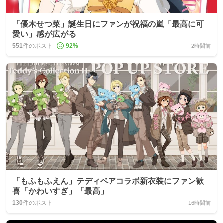
「優木せつ菜」誕生日にファンが祝福の嵐「最高に可
愛い」感が広がる
551
件のポスト
92
%
2時間前
「もふもふえん」テディベアコラボ新衣装にファン歓
喜「かわいすぎ」「最高」
130
件のポスト
16時間前