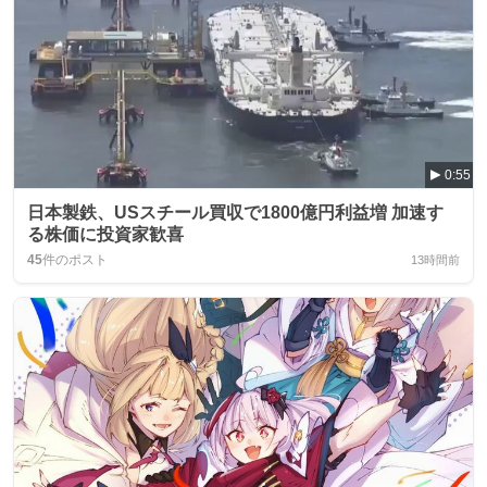
0:55
日本製鉄、USスチール買収で1800億円利益増 加速す
る株価に投資家歓喜
45
件のポスト
13時間前