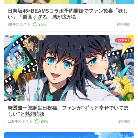
日向坂46×BEAMSコラボ予約開始でファン歓喜「欲し
い」「最高すぎる」感が広がる
88
件のポスト
95
%
14時間前
時透無一郎誕生日祝福、ファンが“ずっと幸せでいてほ
しい”と熱烈応援
116
件のポスト
95
%
2時間前