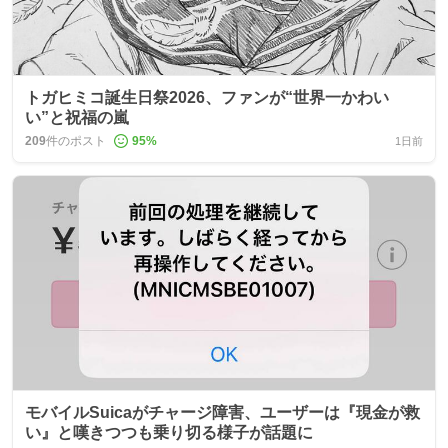
トガヒミコ誕生日祭2026、ファンが“世界一かわい
い”と祝福の嵐
209
件のポスト
95
%
1日前
モバイルSuicaがチャージ障害、ユーザーは『現金が救
い』と嘆きつつも乗り切る様子が話題に