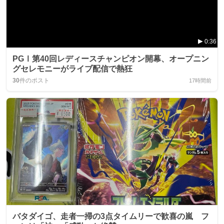
0:36
PGⅠ第40回レディースチャンピオン開幕、オープニン
グセレモニーがライブ配信で熱狂
30
件のポスト
17時間前
バタダイゴ、走者一掃の3点タイムリーで歓喜の嵐 フ