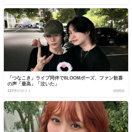
「つなこき」ライブ同伴で8LOOMポーズ、ファン歓喜
の声「最高」「泣いた」
127
件のポスト
6時間前