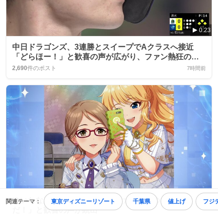
0:23
中日ドラゴンズ、3連勝とスイープでAクラスへ接近
「どらほー！」と歓喜の声が広がり、ファン熱狂の渦
が巻き起こる
2,690
件のポスト
7時間前
ゆいちな新カード大量配信、ファンは「ゆいちな
関連テーマ：
東京ディズニーリゾート
千葉県
値上げ
フジ
だ！」と歓喜の声が続出