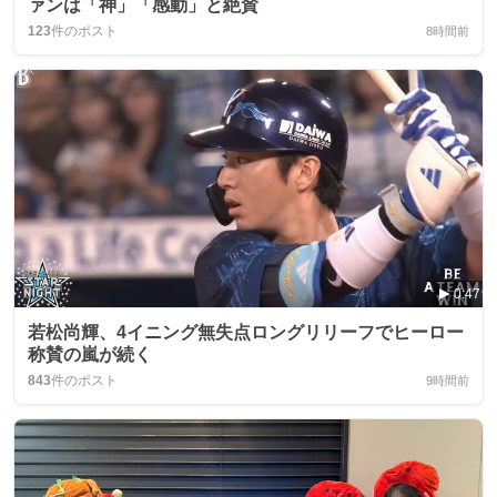
ァンは「神」「感動」と絶賛
123
件のポスト
8時間前
0:47
若松尚輝、4イニング無失点ロングリリーフでヒーロー
称賛の嵐が続く
843
件のポスト
9時間前