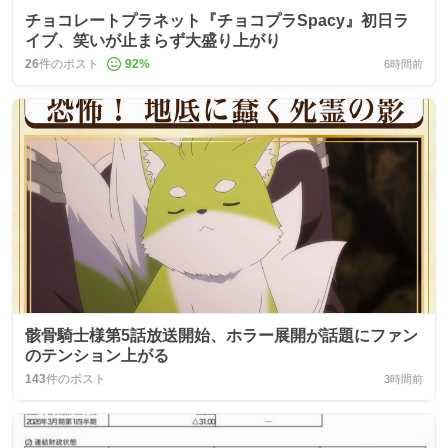
チョコレートプラネット『チョコプラSpacy』初日ラ
イブ、笑いが止まらず大盛り上がり
26
件のポスト
92
%
6時間前
骸骨騎士様第5話放送開始、ホラー展開が話題にファン
のテンション上がる
143
件のポスト
3時間前