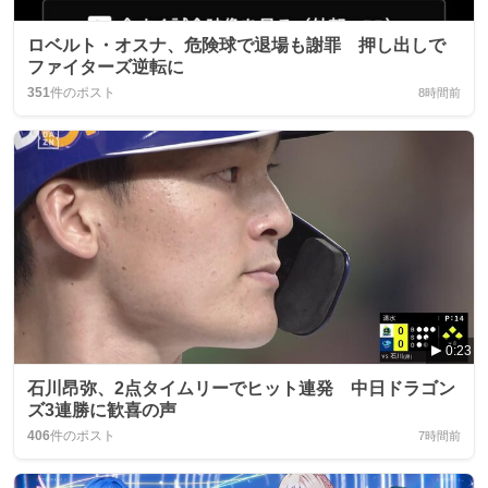
ロベルト・オスナ、危険球で退場も謝罪 押し出しで
ファイターズ逆転に
351
件のポスト
8時間前
0:23
石川昂弥、2点タイムリーでヒット連発 中日ドラゴン
ズ3連勝に歓喜の声
406
件のポスト
7時間前