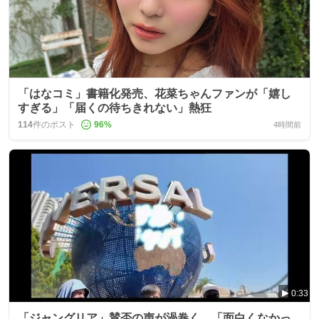
「はなコミ」書籍化発売、花菜ちゃんファンが「嬉し
すぎる」「届くの待ちきれない」熱狂
114
件のポスト
96
%
4時間前
0:33
「ジャングリア」賛否の声が渦巻く 「面白くなかっ