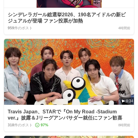
シンデレラガール総選挙2026、190名アイドルの新ビ
ジュアルが登場 ファン投票が加熱
959
件のポスト
4時間前
0:34
Travis Japan、STARで『On My Road -Stadium
ver.』披露＆Jリーグアンバサダー就任にファン歓喜
318
件のポスト
97
%
8時間前