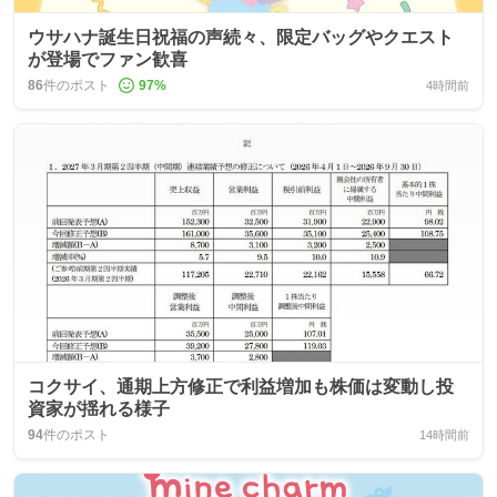
ウサハナ誕生日祝福の声続々、限定バッグやクエスト
が登場でファン歓喜
86
件のポスト
97
%
4時間前
コクサイ、通期上方修正で利益増加も株価は変動し投
資家が揺れる様子
94
件のポスト
14時間前