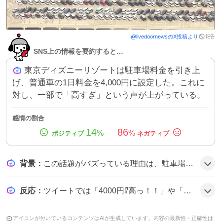
報告
@
livedoornews
のX投稿より
SNS上の情報を要約すると…
東京ディズニーリゾートは駐車場料金を引き上
げ、普通車の1日料金を4,000円に設定した。これに
対し、一部で「高すぎ」という声が上がっている。
感情の割合
14
86
%
%
背景
：
この話題がバズっている理由は、駐車場料金の大幅な値上げがファンの財布に直撃したことと、約10年ぶりの改定というタイミングが注目を集めたためだと思われる。
反応
：
ツイートでは「4000円⁉️高っ！！」や「ディズニー駐車場料金が値上げ 普通車4千円」といった驚きの声が見られ、一部では「駐車場代が高すぎてひいてる（笑）」や「車で行くのがキツい」など、費用への不満が示されている。
アイコンが付いているコンテンツはAIが生成しています。内容の最新性・正確性は