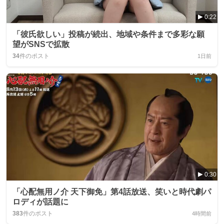
0:22
「彼氏欲しい」投稿が続出、地域や条件まで多彩な願
望がSNSで拡散
34
件のポスト
1日前
0:30
「心配無用ノ介 天下御免」第4話放送、笑いと時代劇パ
ロディが話題に
383
件のポスト
4時間前