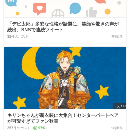
「デビ太郎」多彩な性格が話題に、笑顔や驚きの声が
続出、SNSで連続ツイート
32
件のポスト
7時間前
キリンちゃんが新衣装に大集合！センターパートヘア
が可愛すぎてファン歓喜
257
件のポスト
97
%
9時間前