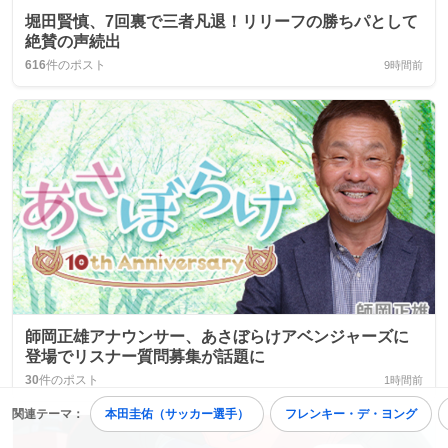
堀田賢慎、7回裏で三者凡退！リリーフの勝ちパとして
絶賛の声続出
616
件のポスト
9時間前
師岡正雄アナウンサー、あさぼらけアベンジャーズに
登場でリスナー質問募集が話題に
30
件のポスト
1時間前
関連テーマ：
本田圭佑（サッカー選手）
フレンキー・デ・ヨング