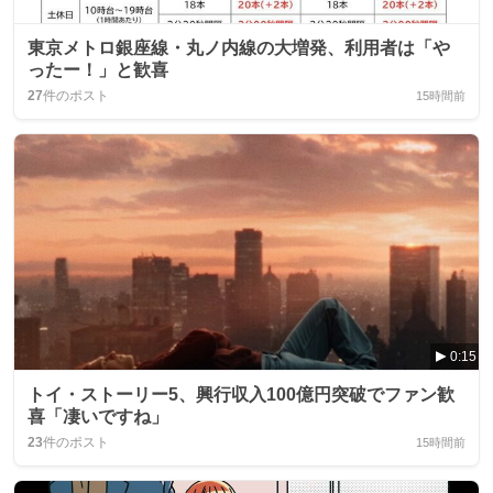
東京メトロ銀座線・丸ノ内線の大増発、利用者は「や
ったー！」と歓喜
27
件のポスト
15時間前
0:15
トイ・ストーリー5、興行収入100億円突破でファン歓
喜「凄いですね」
23
件のポスト
15時間前