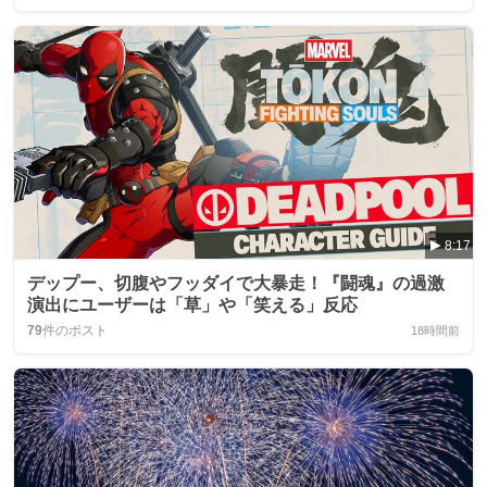
8:17
デップー、切腹やフッダイで大暴走！『闘魂』の過激
演出にユーザーは「草」や「笑える」反応
79
件のポスト
18時間前