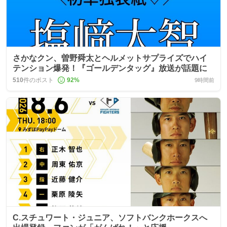
さかなクン、曽野舜太とヘルメットサプライズでハイ
テンション爆発！『ゴールデンタッグ』放送が話題に
510
件のポスト
92
%
9時間前
C.スチュワート・ジュニア、ソフトバンクホークスへ