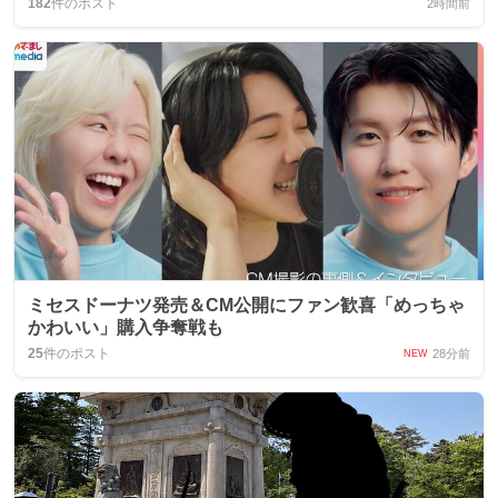
182
件のポスト
2時間前
ミセスドーナツ発売＆CM公開にファン歓喜「めっちゃ
かわいい」購入争奪戦も
25
件のポスト
28分前
NEW