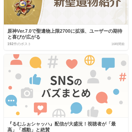
原神Ver.7.0で聖遺物上限2700に拡張、ユーザーの期待
と喜びが広がる
192
件のポスト
16時間前
『るむふぉシャッハ』配信が大盛況！視聴者が「最
高」「感動」と絶賛