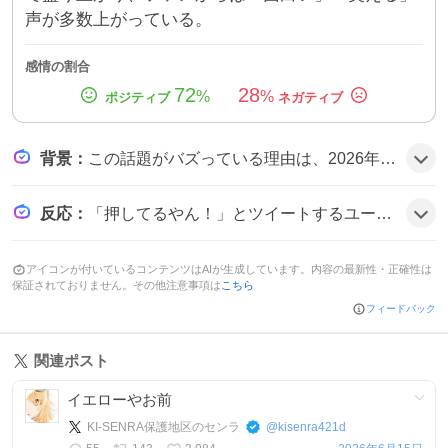
声が多数上がっている。
感情の割合
72
28
%
%
背景
：
この話題がバズっている理由は、2026年FIFAワールドカップ日本対オランダ戦の生中継で本田圭佑がユニークな実況を展開し、視聴者がその言い回しを真似したり共有したことがきっかけで、SNS上で拡散された可能性がある。
反応
：
「押してるやん！」とツイートするユーザーが多く、「11番ウザい」や「ガクポ、1にガクポ、2にガクポ」などのフレーズも引用され、全体的に笑いと親しみを込めたコメントが目立つ。投稿は「面白すぎる」「本田さん最高」などポジティブな雰囲気だ。
アイコンが付いているコンテンツはAIが生成しています。内容の最新性・正確性は
保証されておりません。その他注意事項は
こちら
フィードバック
関連ポスト
イエローやお前
KI-SENRA保護地区のセンラ
@
kisenra421d