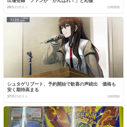
出場登録 ファンが「がんばれ！」と応援
26
件のポスト
12時間前
シュタゲリブート、予約開始で歓喜の声続出 価格も
安く期待高まる
37
件のポスト
15時間前