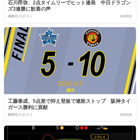
石川昂弥、2点タイムリーでヒット連発 中日ドラゴン
ズ3連勝に歓喜の声
406
件のポスト
8時間前
工藤泰成、5点差で抑え登板で連敗ストップ 阪神タイ
ガース勝利に貢献
600
件のポスト
9時間前