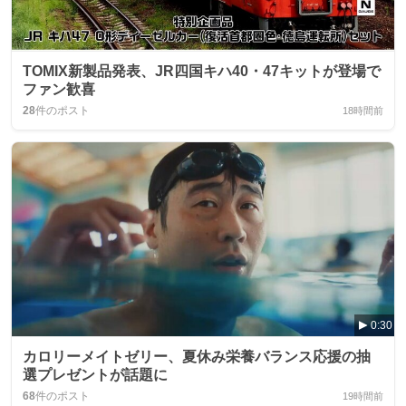
TOMIX新製品発表、JR四国キハ40・47キットが登場で
ファン歓喜
28
件のポスト
18時間前
0:30
カロリーメイトゼリー、夏休み栄養バランス応援の抽
選プレゼントが話題に
68
件のポスト
19時間前