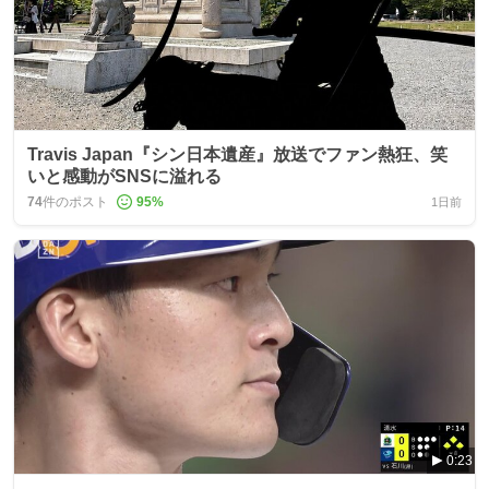
Travis Japan『シン日本遺産』放送でファン熱狂、笑
いと感動がSNSに溢れる
74
件のポスト
95
%
1日前
0:23