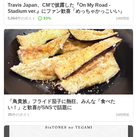
Travis Japan、CMで披露した『On My Road -
Stadium ver.』にファン歓喜「めっちゃかっこいい」
5,064
件のポスト
93
%
10時間前
「鳥貴族」フライド茄子に熱狂、みんな「食べた
い！」と歓喜がSNSで話題に
35
件のポスト
15時間前