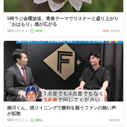
5時ラジ金曜放送、青春テーマでリスナーと盛り上がり
「おはもり」感が広がる
38
件のポスト
94
%
58分前
NEW
柳川くん、残りイニングで勝利を願うファンの熱い声
が拡散
59
件のポスト
90
%
9時間前