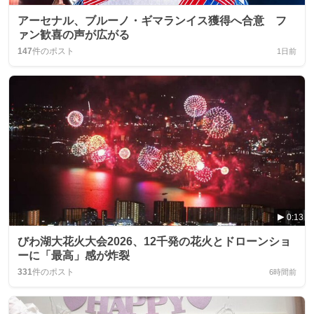
アーセナル、ブルーノ・ギマランイス獲得へ合意 フ
ァン歓喜の声が広がる
147
件のポスト
1日前
0:13
びわ湖大花火大会2026、12千発の花火とドローンショ
ーに「最高」感が炸裂
331
件のポスト
6時間前