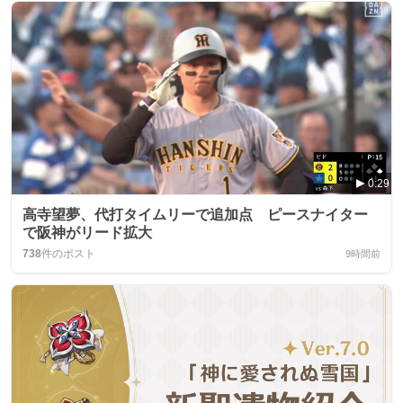
0:29
高寺望夢、代打タイムリーで追加点 ピースナイター
で阪神がリード拡大
738
件のポスト
9時間前