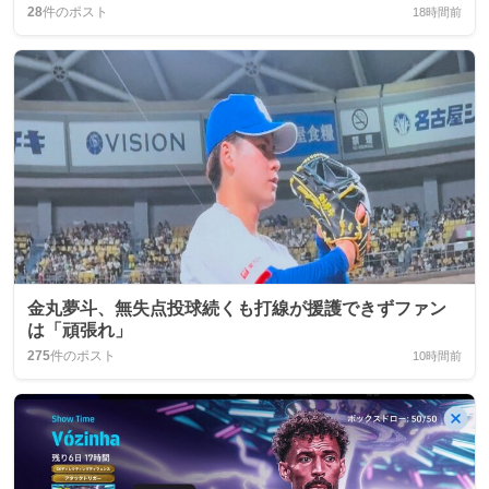
28
件のポスト
18時間前
金丸夢斗、無失点投球続くも打線が援護できずファン
は「頑張れ」
275
件のポスト
10時間前