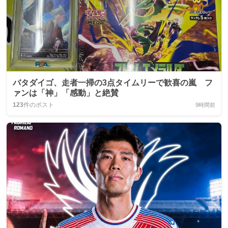
バタダイゴ、走者一掃の3点タイムリーで歓喜の嵐 フ
ァンは「神」「感動」と絶賛
123
件のポスト
9時間前