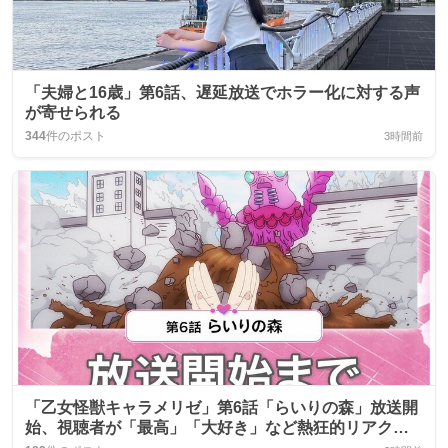
「夫婦と16歳」第6話、遅延放送でホラー化に対する声
が寄せられる
344
件のポスト
3時間前
「乙女怪獣キャラメリゼ」第6話「らいりの森」放送開
始、視聴者が「最高」「大好き」など熱狂的リアクシ
ョン