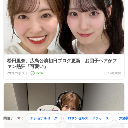
松田里奈、広島公演初日ブログ更新 お団子ヘアがフ
ァン熱狂「可愛い」
29
件のポスト
92
%
17時間前
関連テーマ：
ナショナルリーグ
ロサンゼルス・ドジャース
大谷