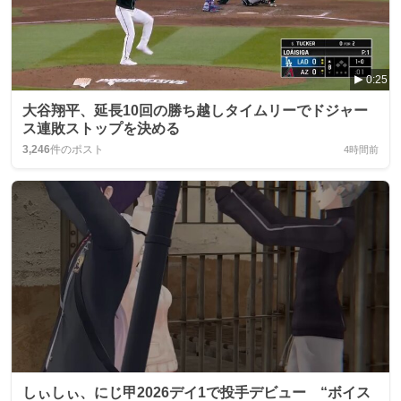
0:25
大谷翔平、延長10回の勝ち越しタイムリーでドジャー
ス連敗ストップを決める
3,246
件のポスト
4時間前
しぃしぃ、にじ甲2026デイ1で投手デビュー “ボイス