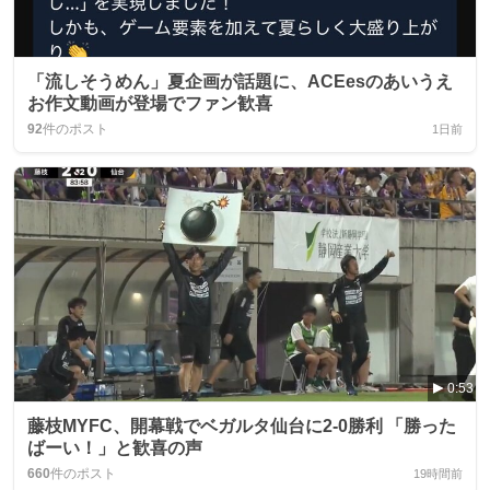
「流しそうめん」夏企画が話題に、ACEesのあいうえ
お作文動画が登場でファン歓喜
92
件のポスト
1日前
0:53
藤枝MYFC、開幕戦でベガルタ仙台に2-0勝利 「勝った
ばーい！」と歓喜の声
660
件のポスト
19時間前