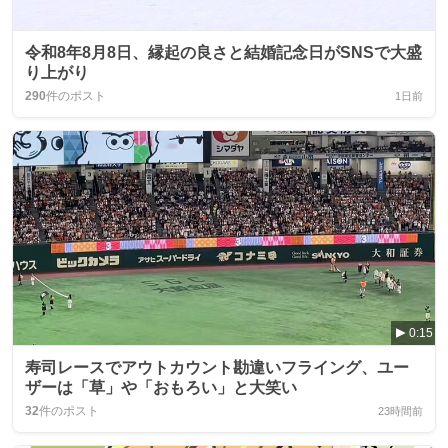
令和8年8月8日、縁起の良さと結婚記念日がSNSで大盛
り上がり
290
件のポスト
1日前
0:15
寿司レースでアウトカウント勘違いフライング、ユー
ザーは「草」や「おもろい」と大笑い
32
件のポスト
23時間前