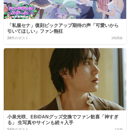
「私服セナ」復刻ピックアップ期待の声「可愛いから
引いてほしい」ファン熱狂
28
件のポスト
2時間前
小泉光咲、EBiDANグッズ交換でファン歓喜「神すぎ
る」 生写真やサインも続々入手
53
件のポスト
1日前