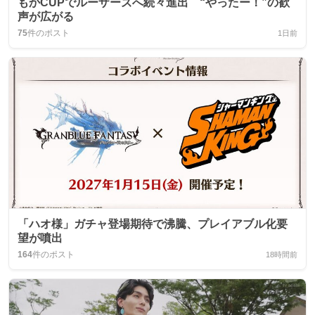
もかCUPでルーザーズへ続々進出 “やったー！”の歓
声が広がる
75
件のポスト
1日前
「ハオ様」ガチャ登場期待で沸騰、プレイアブル化要
望が噴出
164
件のポスト
18時間前