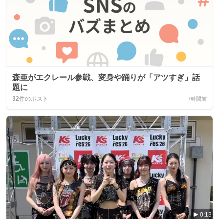
森亜がエクレール参戦、変身や踊りが「アツすぎ」話
題に
32
件のポスト
7時間前
0:13