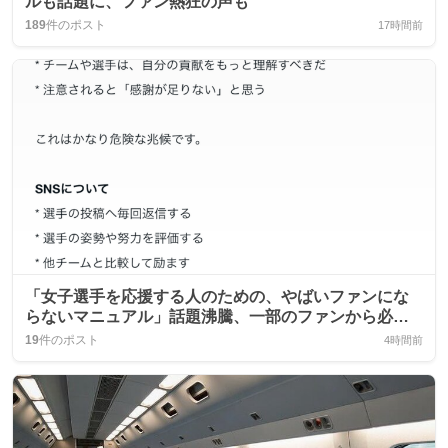
ルも話題に、ファン熱狂の声も
189
件のポスト
17時間前
「女子選手を応援する人のための、やばいファンにな
らないマニュアル」話題沸騰、一部のファンから必読
との声が広がる
19
件のポスト
4時間前