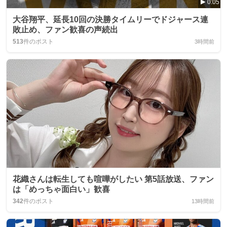
0:05
大谷翔平、延長10回の決勝タイムリーでドジャース連
敗止め、ファン歓喜の声続出
513
件のポスト
3時間前
花織さんは転生しても喧嘩がしたい 第5話放送、ファン
は「めっちゃ面白い」歓喜
342
件のポスト
13時間前