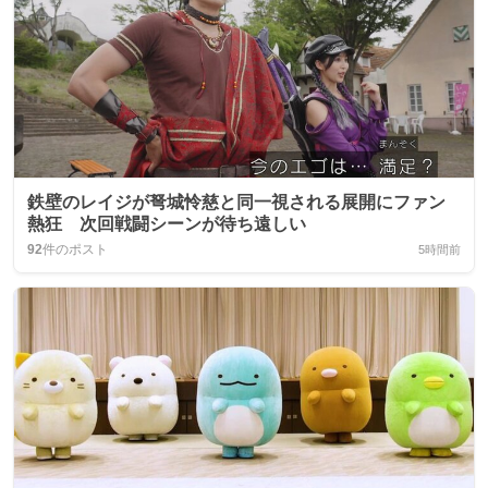
鉄壁のレイジが弩城怜慈と同一視される展開にファン
熱狂 次回戦闘シーンが待ち遠しい
92
件のポスト
5時間前