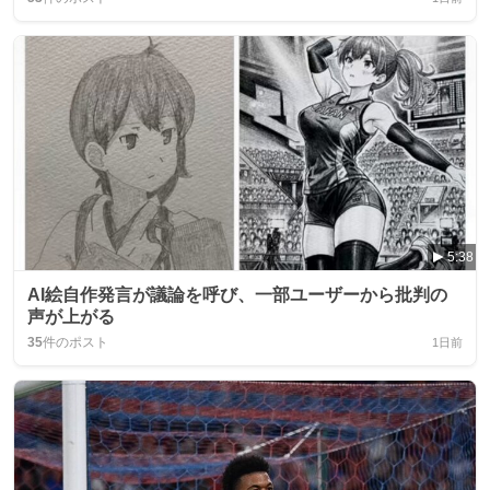
5:38
AI絵自作発言が議論を呼び、一部ユーザーから批判の
声が上がる
35
件のポスト
1日前