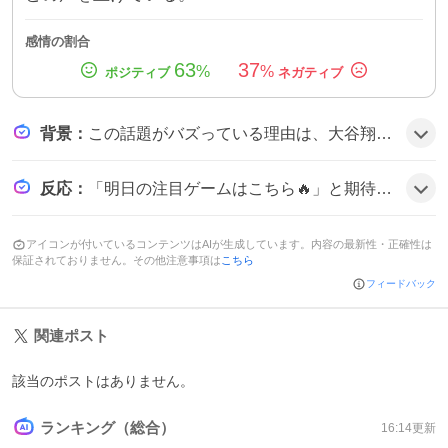
感情の割合
63
37
%
%
背景
：
この話題がバズっている理由は、大谷翔平という二刀流スターがDHでレイズ戦に出場するという希少な組み合わせと、放送が国内主要チャンネルで生中継されること、さらにキャッチボールの様子がSNSで共有されたことがファンの期待感を高めたためだと思われる。
反応
：
「明日の注目ゲームはこちら🔥」と期待感を示す声や、「キャッチボールで調整⚾️いつもより長めの20分間」と調整様子を報告するツイートが目立ち、「大谷翔平「１番・DH」レイズ先発は元日本ハム、ソフトバンクのマルティネス／速報中」といった投稿で盛り上がりが感じられる雰囲気だ。
アイコンが付いているコンテンツはAIが生成しています。内容の最新性・正確性は
保証されておりません。その他注意事項は
こちら
フィードバック
関連ポスト
該当のポストはありません。
ランキング（総合）
16:14
更新