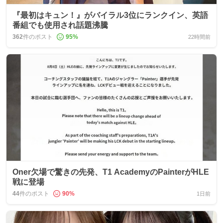
『最初はキュン！』がバイラル3位にランクイン、英語
番組でも使用され話題沸騰
362
件のポスト
95
%
22時間前
Oner欠場で驚きの先発、T1 AcademyのPainterがHLE
戦に登場
44
件のポスト
90
%
1日前