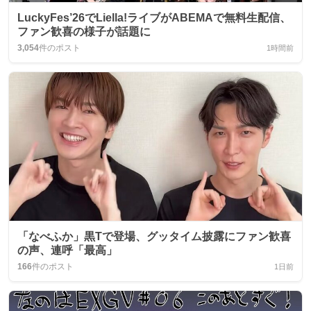
LuckyFes’26でLiella!ライブがABEMAで無料生配信、
ファン歓喜の様子が話題に
3,054
件のポスト
1時間前
「なべふか」黒Tで登場、グッタイム披露にファン歓喜
の声、連呼「最高」
166
件のポスト
1日前