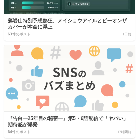
藻岩山特別予想熱狂、メイショウアイルとビーオンザ
カバーが本命に浮上
63
件のポスト
1日前
『告白―25年目の秘密―』第5・6話配信で「ヤバい」
期待感が爆発
64
件のポスト
17時間前