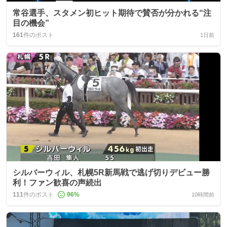
常谷選手、スタメン初ヒット期待で賛否が分かれる“注
目の機会”
161
件のポスト
1日前
シルバーウィル、札幌5R新馬戦で逃げ切りデビュー勝
利！ファン歓喜の声続出
111
件のポスト
96
%
10時間前