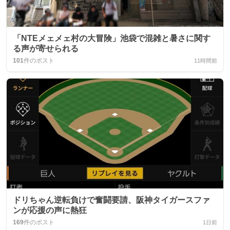
「NTEメェメェ村の大冒険」池袋で混雑と暑さに関す
る声が寄せられる
101
件のポスト
11時間前
ドリちゃん逆転負けで奮闘要請、阪神タイガースファ
ンが応援の声に熱狂
169
件のポスト
1日前