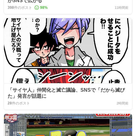
がSNSで広がる
398
件のポスト
98
%
11時間前
「サイヤ人」仲間化と滅亡議論、SNSで「だから滅び
た」発言が話題に
28
件のポスト
2時間前