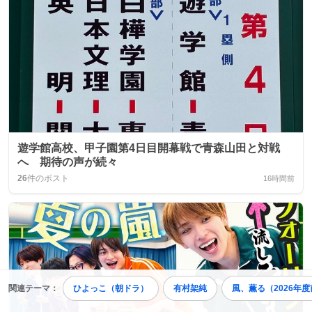
遊学館高校、甲子園第4日目開幕戦で青森山田と対戦
へ 期待の声が続々
26
件のポスト
16時間前
関連テーマ：
ひよっこ（朝ドラ）
有村架純
風、薫る（2026年度