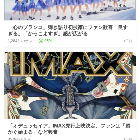
「心のブランコ」弾き語り初披露にファン歓喜「良す
ぎる」「かっこよすぎ」感が広がる
1,284
件のポスト
95
%
1日前
「オデュッセイア」IMAX先行上映決定、ファンは「超
かぐ始まる」など興奮
35
件のポスト
1日前