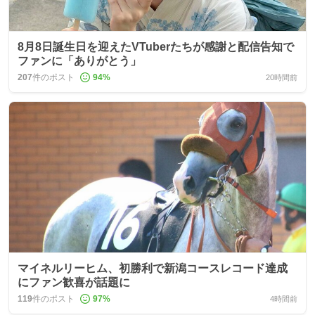
8月8日誕生日を迎えたVTuberたちが感謝と配信告知で
ファンに「ありがとう」
207
件のポスト
94
%
20時間前
マイネルリーヒム、初勝利で新潟コースレコード達成
にファン歓喜が話題に
119
件のポスト
97
%
4時間前