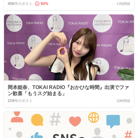
458
件のポスト
92
%
11時間前
岡本姫奈、TOKAI RADIO『おかひな時間』出演でファ
ン歓喜「もうスグ始まる」
219
件のポスト
10時間前