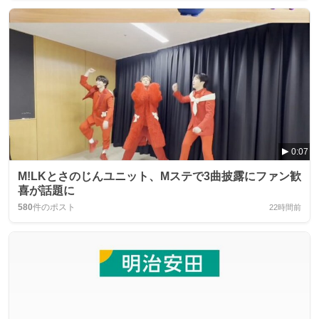
0:07
M!LKとさのじんユニット、Mステで3曲披露にファン歓
喜が話題に
580
件のポスト
22時間前