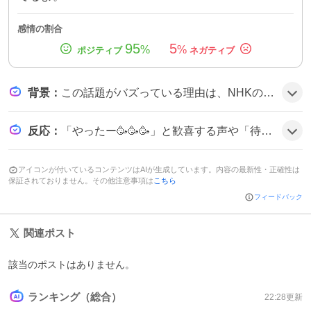
感情の割合
95
5
%
%
背景
：
この話題がバズっている理由は、NHKの連続テレビ小説として2017年に放送された『ひよっこ』が、主演の有村架純さんや若手俳優陣の人気で根強いファン層を持ち、再放送が決まったことで懐かしさと新規視聴への期待が高まったためだと思われる。
反応
：
「やったー🥳🥳🥳」と歓喜する声や「待ってましたーーー！！」と待望感を示す投稿が多数。「嬉しい！また観れる」や「再放送決定でテンション上がってる」など、全体的にポジティブな雰囲気だ。
アイコンが付いているコンテンツはAIが生成しています。内容の最新性・正確性は
保証されておりません。その他注意事項は
こちら
フィードバック
関連ポスト
該当のポストはありません。
ランキング（総合）
22:28
更新