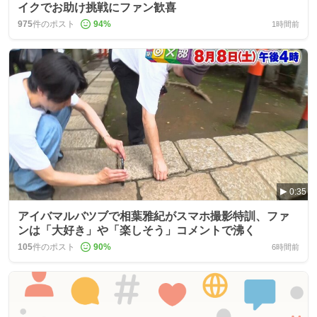
イクでお助け挑戦にファン歓喜
975
件のポスト
94
%
1時間前
0:35
アイバマルバツブで相葉雅紀がスマホ撮影特訓、ファ
ンは「大好き」や「楽しそう」コメントで沸く
105
件のポスト
90
%
6時間前