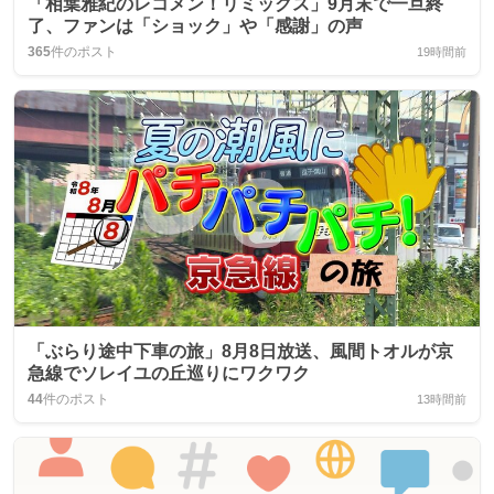
「相葉雅紀のレコメン！リミックス」9月末で一旦終
了、ファンは「ショック」や「感謝」の声
365
件のポスト
19時間前
「ぶらり途中下車の旅」8月8日放送、風間トオルが京
急線でソレイユの丘巡りにワクワク
44
件のポスト
13時間前