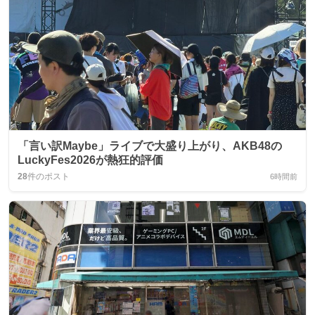
「言い訳Maybe」ライブで大盛り上がり、AKB48の
LuckyFes2026が熱狂的評価
28
件のポスト
6時間前