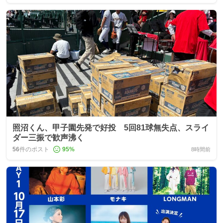
照沼くん、甲子園先発で好投 5回81球無失点、スライ
ダー三振で歓声沸く
56
件のポスト
95
%
8時間前