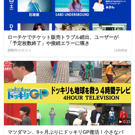
ローチケでチケット販売トラブル続出、ユーザーが
「予定枚数終了」や接続エラーに嘆き
200
件のポスト
11時間前
0:15
マツダマン、9ヶ月ぶりにドッキリGP復活！小さなバ