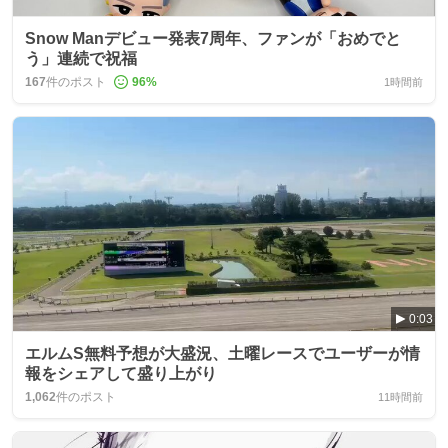
Snow Manデビュー発表7周年、ファンが「おめでと
う」連続で祝福
167
件のポスト
96
%
1時間前
0:03
エルムS無料予想が大盛況、土曜レースでユーザーが情
報をシェアして盛り上がり
1,062
件のポスト
11時間前