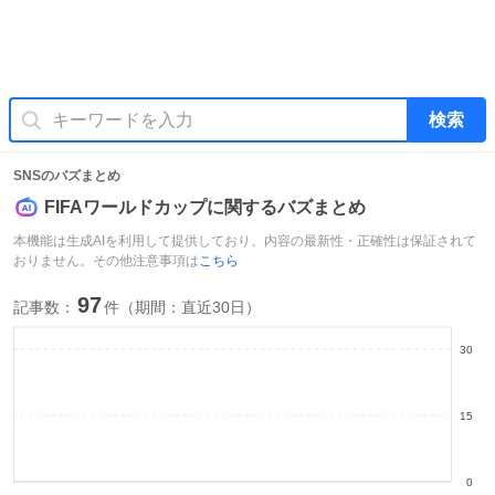
検索
SNSのバズまとめ
FIFAワールドカップ
に関するバズまとめ
本機能は生成AIを利用して提供しており、内容の最新性・正確性は保証されて
おりません。その他注意事項は
こちら
97
記事数：
件（期間：
直近30日
）
30
15
0