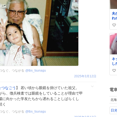
夫
れ
い
い
ね
数
ネ
し
来
ト つなぐ、つながる
@
tbs_tsunagu
い
2025年3月12日
い
ね
をつなごう
】 若い頃から眼鏡を掛けていた祖父。
数
電
がら、徴兵検査では眼鏡をしていることが理由で甲
場に向かった学友たちから遅れることしばらくし
北海
続く
日
ト つなぐ、つながる
@
tbs_tsunagu