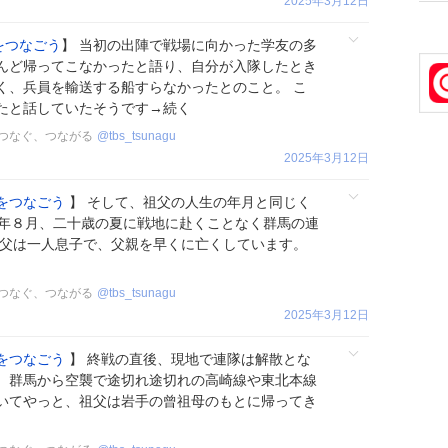
2025年3月12日
をつなごう
】 当初の出陣で戦場に向かった学友の多
んど帰ってこなかったと語り、自分が入隊したとき
く、兵員を輸送する船すらなかったとのこと。 こ
たと話していたそうです→続く
ト つなぐ、つながる
@
tbs_tsunagu
2025年3月12日
をつなごう
】 そして、祖父の人生の年月と同じく
0年８月、二十歳の夏に戦地に赴くことなく群馬の連
祖父は一人息子で、父親を早くに亡くしています。
ト つなぐ、つながる
@
tbs_tsunagu
2025年3月12日
をつなごう
】 終戦の直後、現地で連隊は解散とな
、群馬から空襲で途切れ途切れの高崎線や東北本線
いてやっと、祖父は岩手の曾祖母のもとに帰ってき