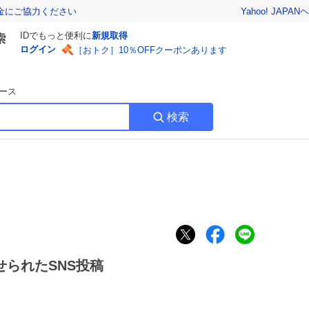
Yahoo! JAPAN
ヘ
金にご協力ください
IDでもっと便利に
新規取得
ログイン
［おトク］10％OFFクーポンあります
ース
検索
せられたSNS投稿