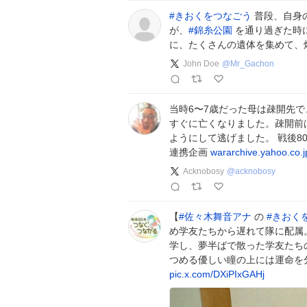
#
きおくをつなごう
普段、自身
が、
#
錦糸公園
を通り過ぎた時
に、たくさんの遺体を集めて、
John Doe
@
Mr_Gachon
当時6〜7歳だった母は疎開先
すぐに亡くなりました。疎開前
ようにして逃げました。 戦後8
連携企画
wararchive.yahoo.co.j
Acknobosy
@
acknobosy
【
#
佐々木舞音アナ
の
#
きおく
め学友たちから遅れて隊に配属
学し、夢半ばで散った学友たち
つめる優しい瞳の上には運命を
pic.x.com/DXiPIxGAHj