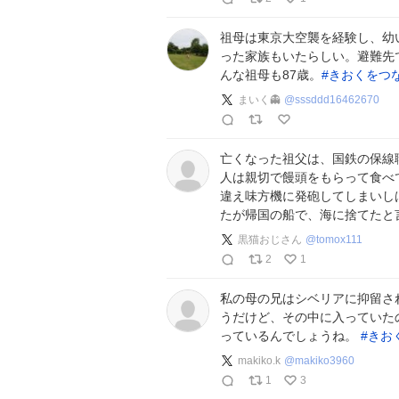
祖母は東京大空襲を経験し、幼
った家族もいたらしい。避難先
んな祖母も87歳。
#
きおくをつ
まいく👻
@
sssddd16462670
亡くなった祖父は、国鉄の保線
人は親切で饅頭をもらって食べ
違え味方機に発砲してしまいし
たが帰国の船で、海に捨てたと
黒猫おじさん
@
tomox111
2
1
私の母の兄はシベリアに抑留さ
うだけど、その中に入っていた
っているんでしょうね。
#
きお
makiko.k
@
makiko3960
1
3