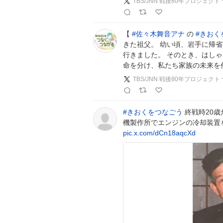
TBS/JNN 戦後80年プロジェク
【
#
佐々木舞音アナ
の
#
きおく
きた祖父。 幼い頃、岩手に帰
行きました。 そのとき、はし
命を分け、私たち家族の未来を
TBS/JNN 戦後80年プロジェク
#
きおくをつなごう
終戦時20歳
機製作所でエンジンの冷却装置
pic.x.com/dCn18aqcXd