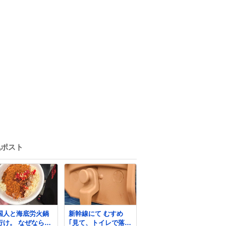
気ポスト
国人と海底労火鍋
新幹線にて むすめ
行け。 なぜならえ
｢見て、トイレで落ち