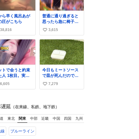
から早く風呂あが
普通に通り過ぎると
の圧がこちら
思ったら急に椅子ガ
ッって来てビビっ
38,816
3,615
い
た。そんでまじいい
匂い。← #超特急
い
_ESCORT
ね
数
ットで会うと約束
今日もミートソース
た人 1枚目。実際
で皿が死んだので、
た人2枚目
天日干しをしていま
6,605
7,279
い
す🍝 ありがとう先人
の知恵
い
ね
数
車遅延
（在来線、私鉄、地下鉄）
道
東北
関東
中部
近畿
中国
四国
九州
光線
ブルーライン