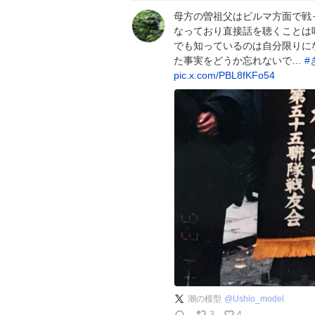
母方の曽祖父はビルマ方面で戦
なっており直接話を聴くことは
でも知っているのは自分限りに
た事実をどうか忘れないで…
#
pic.x.com/PBL8fKFo54
潮の模型
@
Ushio_model
3
4