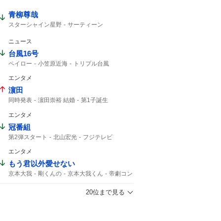
青柳尊哉
スターシャイン星野
サーティーン
ジャグジャグ
コードナンバーサーティーン
仮面ライダーゼッツ
仮面ライダー
ニュース
台風16号
ペイロー
小笠原近海
トリプル台風
影響はない
16号
熱帯低気圧
午後3時
エンタメ
台風14号
14号
台風15号
濵田
同時発表
濵田崇裕 結婚
第1子誕生
重岡大毅 結婚
重岡大毅
濵田崇裕
エンタメ
WEST. 重岡
重岡
午後6時
結婚した
第1子
結婚した?
冠番組
第2弾スタート
北山宏光
フジテレビ
エンタメ
もう君以外愛せない
京本大我
剛くんの
京本大我くん
帝劇コン
光一くん
京本さん
DOMOTO
言いなさい
帝コン
市村正親
20位まで見る