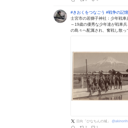
#
きおくをつなごう
#
戦争の記
士宮市の若獅子神社：少年戦車
～19歳の優秀な少年達が戦車
の島々へ配属され、奮戦し散っ
日向「ひなちんの城」
@
akinorih
2
1