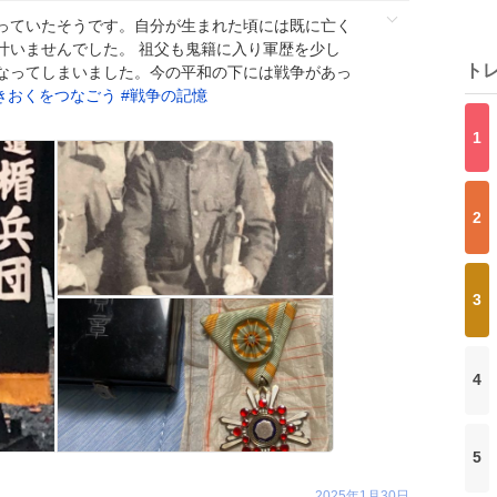
っていたそうです。自分が生まれた頃には既に亡く
叶いませんでした。 祖父も鬼籍に入り軍歴を少し
ト
なってしまいました。今の平和の下には戦争があっ
きおくをつなごう
#
戦争の記憶
1
2
3
4
5
2025年1月30日