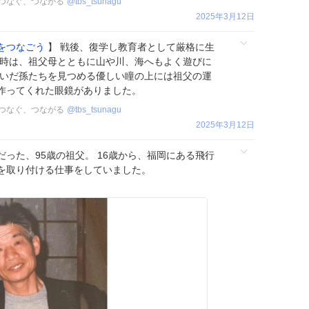
ト つなぐ、つながる
@
tbs_tsunagu
2025年3月12日
をつなごう
】 戦後、復学し教育者として厳格に生
省時は、祖父母とともに山や川、海へもよく遊びに
ゃいだ孫たちを見つめる優しい瞳の上には祖父の運
作ってくれた眼鏡がありました。
ト つなぐ、つながる
@
tbs_tsunagu
2025年3月12日
だった、95歳の祖父。 16歳から、福岡にある飛行
を取り付ける仕事をしていました。