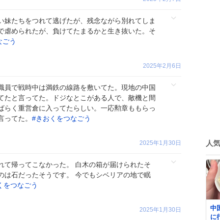
い妹たちをつれて逃げたが、残念ながら別れてしま
で虐められたが、負けてたまるかと生き抜いた。そ
なごう
2025年2月6日
職員で戦時中は満鉄の線路を敷いてた。現地の中国
てたと言ってた。ドジなとこがある人で、敵機と間
ばらく重営倉に入ってたらしい。一応勲章ももらっ
言ってた。
#
きおくをつなごう
人
2025年1月30日
れて帰ってこなかった。 白木の箱が届けられたそ
のは石だったそうです。 今でもシベリアの地で眠
くをつなごう
中
2025年1月30日
に