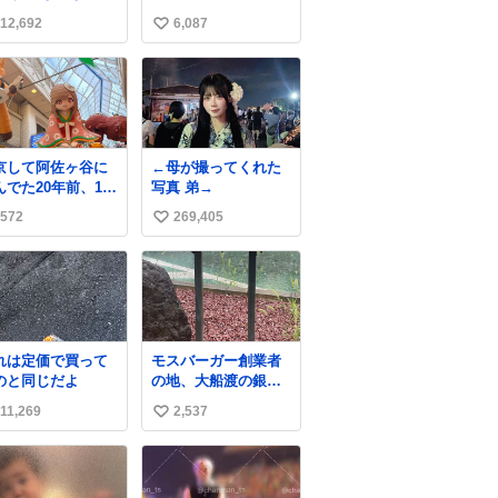
い調合して美味し
込んでる人｣ それに
12,692
6,087
い
ぎる ソースを作っ
しか見えなくなった
くれるから。
どうしてくれるんだ
い
ね
数
京して阿佐ヶ谷に
←母が撮ってくれた
んでた20年前、19
写真 弟→
の時から毎年参加
572
269,405
い
てるお祭りなので
っても感慨深いで
い
。うれしーーー！
ね
っていただいた方
数
当にありがとう。
れは定価で買って
モスバーガー創業者
のと同じだよ
の地、大船渡の銀の
モスバーガーに一
11,269
2,537
い
礼。
い
ね
数