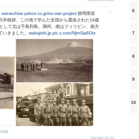
6
憶
wararchive.yahoo.co.jp/no-war-project
静岡県富
兵学校跡、この地で学んだ全国から選抜された14歳
兵として北は千島列島、満州、南はフィリピン、南方
ていきました。
wakajishi.jp
pic.x.com/NjmSia6Gtz
7
8
9
10
inata
2025年2月7日