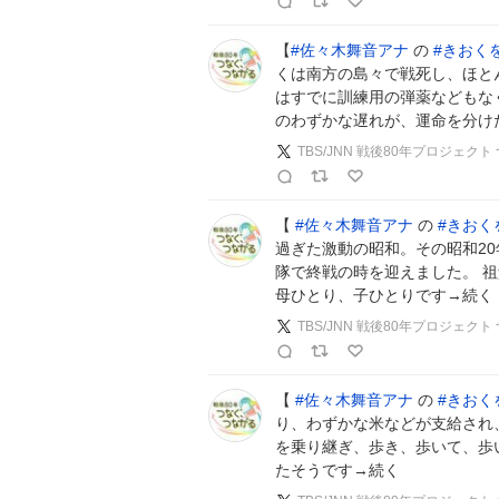
【
#
佐々木舞音アナ
の
#
きおく
くは南方の島々で戦死し、ほと
はすでに訓練用の弾薬などもな
のわずかな遅れが、運命を分け
TBS/JNN 戦後80年プロジェク
【
#
佐々木舞音アナ
の
#
きおく
過ぎた激動の昭和。その昭和2
隊で終戦の時を迎えました。 
母ひとり、子ひとりです→続く
TBS/JNN 戦後80年プロジェク
【
#
佐々木舞音アナ
の
#
きおく
り、わずかな米などが支給され
を乗り継ぎ、歩き、歩いて、歩
たそうです→続く