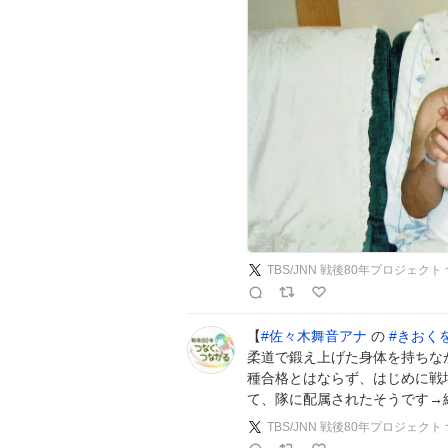
TBS/JNN 戦後80年プロジェク
【
#
佐々木舞音アナ
の
#
きおく
柔道で鍛え上げた身体を持ちな
種合格とはならず、はじめに戦
て、隊に配属されたそうです→
TBS/JNN 戦後80年プロジェク