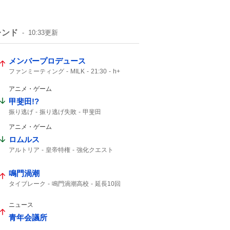
レンド
10:33
更新
メンバープロデュース
ファンミーティング
MILK
21:30
h+
アニメ・ゲーム
甲斐田!?
振り逃げ
振り逃げ失敗
甲斐田
アニメ・ゲーム
ロムルス
アルトリア
皇帝特権
強化クエスト
セイバー
鳴門渦潮
タイブレーク
鳴門渦潮高校
延長10回
渦潮高校
西東京大会
9回2アウトから
西村くん
金子くん
ナイスゲーム
ニュース
2アウト
9回2アウト
2アウトから
ビデオ判定
青年会議所