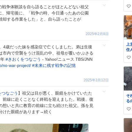
ぐ
の戦争体験談を自ら語ることがほとんどない祖父
い
す
に、帰宅後に、「戦争の時、今日通ったあの公園
て
い
焼却する作業をした」と、自ら語ったことが
ね
数
2025年2月8日
上
で、4歳だった妹を感染症で亡くしました。弟は生後
住
は市内で空襲をうけ混乱の中、祖母が覆いかぶさる
歳
0年
#
きおくをつなごう
- Yahoo!ニュース TBS/JNN
い
し
p/no-war-project/
#
未来に残す戦争の記憶
と
い
す
ね
作
数
2025年3月12日
本
をつなごう
】祖父は目が悪く、眼鏡をかけていたた
そ
。前線に赴くことなく終戦を迎えました。戦後、復
る
の想いと共に教育の前線に立ち続けた祖父。孫を見
分けた眼鏡があります→続く
い
い
ね
数