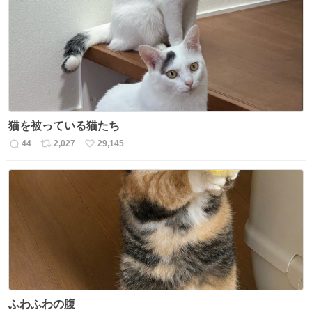
数
ス
ね
ト
数
数
猫を被っている猫たち
44
2,027
29,145
返
リ
い
信
ポ
い
数
ス
ね
ト
数
数
ふわふわの腹