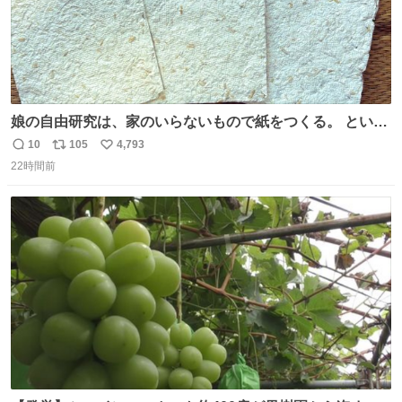
娘の自由研究は、家のいらないもので紙をつくる。 という
事でわたしの使わないリードが紙に変身しました😂
10
105
4,793
返
リ
い
22時間前
信
ポ
い
数
ス
ね
ト
数
数