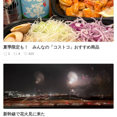
数
ス
ね
ト
数
数
夏季限定も！ みんなの「コストコ」おすすめ商品
1
4
415
返
リ
い
信
ポ
い
数
ス
ね
ト
数
数
新幹線で花火見に来た