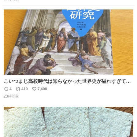
信
ポ
い
数
ス
ね
ト
数
数
こいつまじ高校時代は知らなかった世界史が溢れすぎてて
𝑩𝑰𝑮 𝑳𝑶𝑽𝑬＿＿
4
410
7,408
返
リ
い
23時間前
信
ポ
い
数
ス
ね
ト
数
数