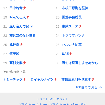
田中玲音
非核三原則を堅持
叫んでる人
国連事務総長
座り込んで闘う!
東武ストア
核兵器のない世界
トラウマパンク
風神拳
ハルカナ約束
舘美駿
UAE
高杉吏麒
過ちは繰返しませぬから
その他の急上昇
トミーテック
ロイヤルナイツ
非核三原則を見直す
100位まで見る
ミュートしたアカウント
プライバシーポリシー
-
プライバシーセンター
-
規約