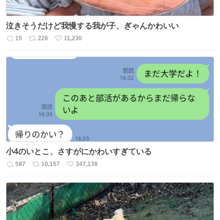
泣きそうだけど我慢する我が子、ぎゃんかわいい
15
226
11,230
返
リ
い
信
ポ
い
数
ス
ね
ト
数
数
小4のいとこ、さすがにかわいすぎている
587
10,157
347,138
返
リ
い
信
ポ
い
数
ス
ね
ト
数
数