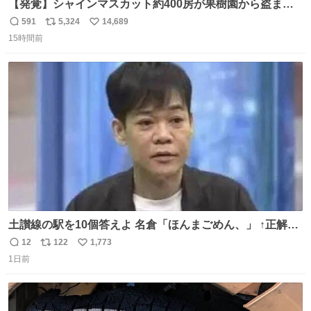
【発覚】シャインマスカット約400房が果樹園から盗まれ
る 栃木・佐野市 news.livedoor.com/article/detail… 被害
591
5,324
14,689
返
リ
い
に遭った果樹園には防犯カメラなどはなく、シャインマス
15時間前
信
ポ
い
カットが盗まれた木には刃物などで切られた跡が。市内で
数
ス
ね
今年に入って同様の被害は確認されておらず、警察はパト
ト
数
数
ロールを強化する。
土讃線の駅を10個答えよ 名倉「ほんまごめん、」 ↑正解
（御免駅）
12
122
1,773
返
リ
い
1日前
信
ポ
い
数
ス
ね
ト
数
数