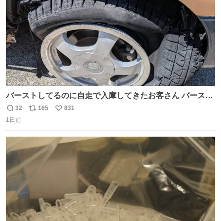
バーストしてるのに自走で入庫してきたお客さん バースト
したならその場で動かないで助け呼んで下さい😰 保険にロ
32
165
831
返
リ
い
ードサービス付いてて金銭負担も無いんですから これで走
1日前
信
ポ
い
ると、壊さなくていい所まで壊しちゃいますから 実際、外
数
ス
ね
装ダメージ、ABSセンサ断線、ブレーキホースも傷入っち
ト
数
数
ゃってます…