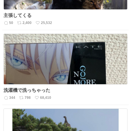
主張してくる
50
2,400
25,532
返
リ
い
信
ポ
い
数
ス
ね
ト
数
数
洗濯機で洗っちゃった
344
798
68,410
返
リ
い
信
ポ
い
数
ス
ね
ト
数
数