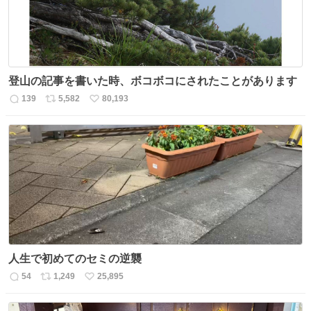
登山の記事を書いた時、ボコボコにされたことがあります
139
5,582
80,193
返
リ
い
信
ポ
い
数
ス
ね
ト
数
数
人生で初めてのセミの逆襲
54
1,249
25,895
返
リ
い
信
ポ
い