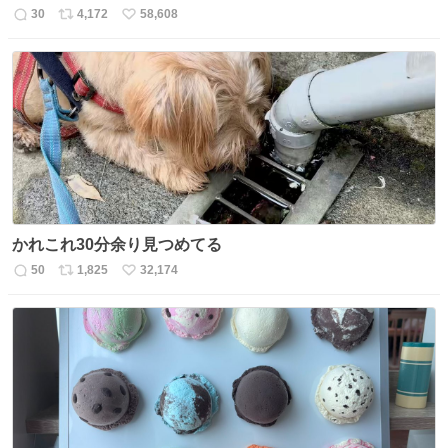
30
4,172
58,608
返
リ
い
信
ポ
い
数
ス
ね
ト
数
数
かれこれ30分余り見つめてる
50
1,825
32,174
返
リ
い
信
ポ
い
数
ス
ね
ト
数
数