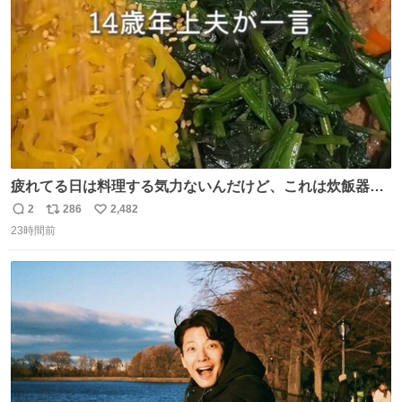
疲れてる日は料理する気力ないんだけど、これは炊飯器に
おまかせするだけだから「これなら作れる！」ってなっ
2
286
2,482
返
リ
い
た。
23時間前
信
ポ
い
数
ス
ね
ト
数
数