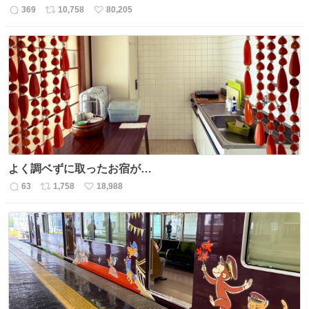
369
10,758
80,205
返
リ
い
信
ポ
い
数
ス
ね
ト
数
数
よく調ベずに取ったお宿が…
63
1,758
18,988
返
リ
い
信
ポ
い
数
ス
ね
ト
数
数