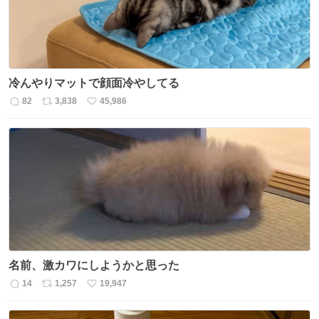
冷んやりマットで顔面冷やしてる
82
3,838
45,986
返
リ
い
信
ポ
い
数
ス
ね
ト
数
数
名前、激カワにしようかと思った
14
1,257
19,947
返
リ
い
信
ポ
い