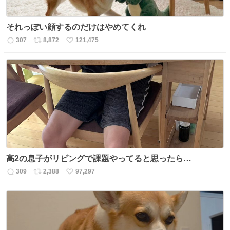
それっぽい顔するのだけはやめてくれ
307
8,872
121,475
返
リ
い
信
ポ
い
数
ス
ね
ト
数
数
高2の息子がリビングで課題やってると思ったら…
309
2,388
97,297
返
リ
い
信
ポ
い
数
ス
ね
ト
数
数