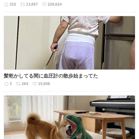
315
13,057
220,624
返
リ
い
信
ポ
い
数
ス
ね
ト
数
数
髪乾かしてる間に血圧計の散歩始まってた
3
264
15,508
返
リ
い
信
ポ
い
数
ス
ね
ト
数
数