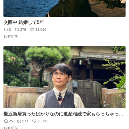
交際中 結婚して5年
8
379
23,010
返
リ
い
16時間前
信
ポ
い
数
ス
ね
ト
数
数
最近新居買ったばかりなのに遺産相続で家もらっちゃった
長男
25
573
35,395
返
リ
い
17時間前