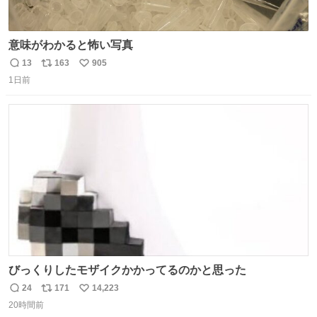
意味がわかると怖い写真
13
163
905
返
リ
い
1日前
信
ポ
い
数
ス
ね
ト
数
数
びっくりしたモザイクかかってるのかと思った
24
171
14,223
返
リ
い
20時間前
信
ポ
い