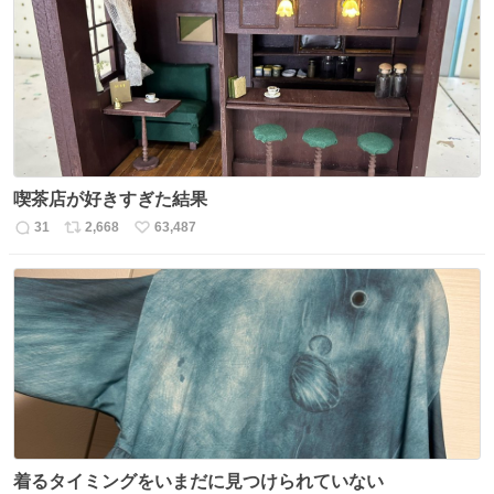
数
ス
ね
ト
数
数
喫茶店が好きすぎた結果
31
2,668
63,487
返
リ
い
信
ポ
い
数
ス
ね
ト
数
数
着るタイミングをいまだに見つけられていない