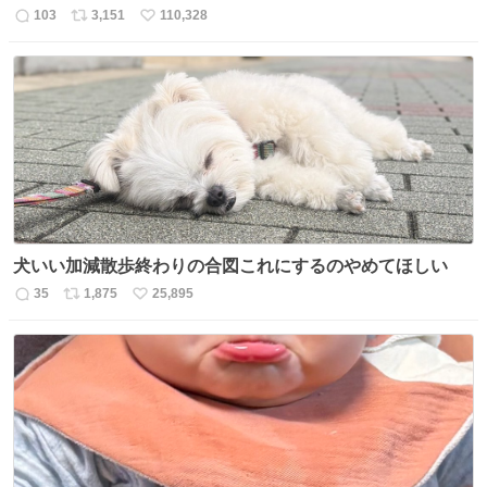
103
3,151
110,328
返
リ
い
信
ポ
い
数
ス
ね
ト
数
数
犬いい加減散歩終わりの合図これにするのやめてほしい
35
1,875
25,895
返
リ
い
信
ポ
い
数
ス
ね
ト
数
数