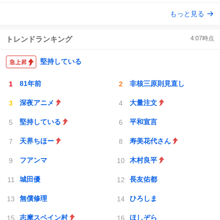
数
ス
ね
もっと見る
ト
数
数
トレンドランキング
4:07
時点
堅持している
81年前
非核三原則見直し
深夜アニメ
大量注文
堅持している
平和宣言
天界ちほー
寿美花代さん
フアンマ
木村良平
城田優
長友佑都
無償修理
ひろしま
志摩スペイン村
ほしぞら