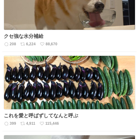
クセ強な水分補給
208
6,224
88,670
返
リ
い
信
ポ
い
数
ス
ね
ト
数
数
これを愛と呼ばずしてなんと呼ぶ
399
4,911
115,446
返
リ
い
信
ポ
い