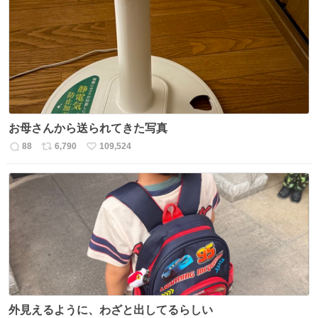
数
ス
ね
ト
数
数
お母さんから送られてきた写真
88
6,790
109,524
返
リ
い
信
ポ
い
数
ス
ね
ト
数
数
外見えるように、わざと出してるらしい