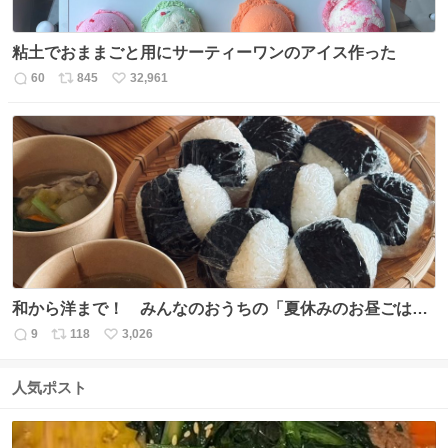
粘土でおままごと用にサーティーワンのアイス作った
60
845
32,961
返
リ
い
信
ポ
い
数
ス
ね
ト
数
数
和から洋まで！ みんなのおうちの「夏休みのお昼ごは
ん」
9
118
3,026
返
リ
い
信
ポ
い
数
ス
ね
人気ポスト
ト
数
数