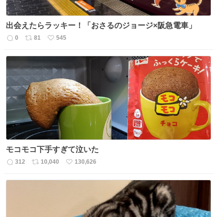
出会えたらラッキー！「おさるのジョージ×阪急電車」
0
81
545
返
リ
い
信
ポ
い
数
ス
ね
ト
数
数
モコモコ下手すぎて泣いた
312
10,040
130,626
返
リ
い
信
ポ
い
数
ス
ね
ト
数
数