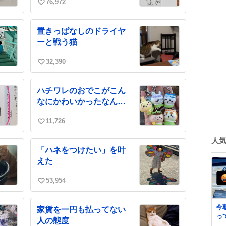
76,972
い
い
ね
置きっぱなしのドライヤ
数
ーと戦う猫
32,390
い
い
ね
ハチワレのおでこがこん
数
なにかわいかったなんて
ッ
11,726
い
い
人
ね
「ハネをつけたい」を叶
数
えた
53,954
い
い
ね
今
家賃を一円も払ってない
数
っ
人の態度
に