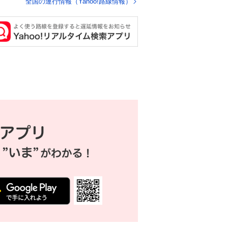
全国の運行情報（Yahoo!路線情報）
た方が予後がいいで
す。
https://t.co/9nMHIrE
Tkw