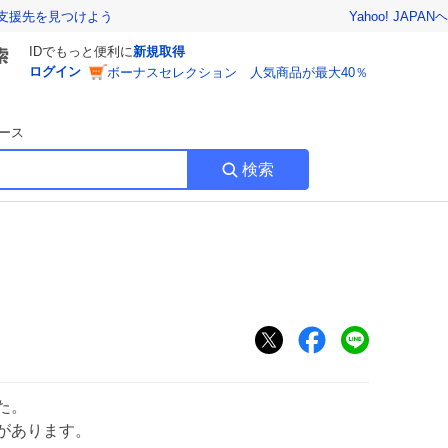
Yahoo! JAPAN
ヘ
支援先を見つけよう
IDでもっと便利に
新規取得
ログイン
ボーナスセレクション 人気商品が最大40％
ース
検索
た。
があります。