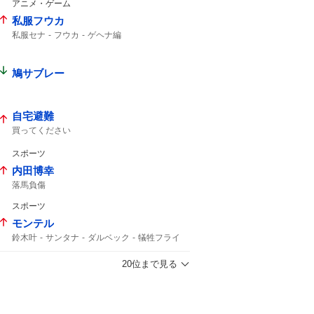
アニメ・ゲーム
私服フウカ
私服セナ
フウカ
ゲヘナ編
鳩サブレー
自宅避難
買ってください
スポーツ
内田博幸
落馬負傷
スポーツ
モンテル
鈴木叶
サンタナ
ダルベック
犠牲フライ
泉口
ヤクルト
東京ドーム
20位まで見る