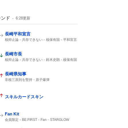
レンド
6:28
更新
長崎平和宣言
核抑止論
共存できない
核保有国
平和宣言
HP
長崎市長
核抑止論
共存できない
鈴木史朗
核保有国
平和宣言
核兵器禁止条約
非核三原則
唯一の戦争被爆国
長崎県知事
非核三原則を堅持
原子爆弾
唯一の戦争被爆国
受けられない
午前11時
核兵器廃絶
スキルカードスキン
Fan Kit
会員限定
BE:FIRST
Fan
STARGLOW