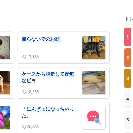
ト
1
撮らないでのお顔
17,139
2
い
い
ね
ケースから脱走して虚無
数
3
なピヨ
18,236
い
4
い
ね
「にんぎょになっちゃっ
数
た」
5
20,466
い