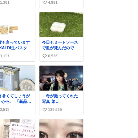
1,301
4,891
い
燃えたらしく、距
でw
と経年でバッテリ
い
イカれてたか？っ
ね
思ったら放火らし
数
し隣のトラックも
部燃えたみたい。
れも胸糞だけど、
度も言っています
今日もミートソース
なる火災扱いで放
 KALDI生パスタシ
で皿が死んだので、
に切り変わらない
ーズのフェットチ
天日干しをしていま
ら犯人野放しらし
3,113
6,536
い
ネは 真剣(ガチ)で
す🍝 ありがとう先人
。
味いぞ
の知恵
い
ね
数
う暑くてしょうが
←母が撮ってくれた
いから、 「新品の
写真 弟→
ーラーの室外機の
2,511
129,525
い
ニチュア」 でも見
いってよ
い
ね
数