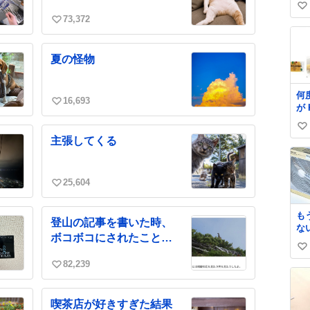
い
が
73,372
離
い
い
ー
い
ね
て
ね
数
夏の怪物
い
数
一
そ
何
単
16,693
い
が
火
リ
い
か
い
ー
ね
い
主張してくる
美
数
い
ね
数
25,604
い
い
ね
も
登山の記事を書いた時、
な
数
ボコボコにされたことが
ク
あります
い
ミ
82,239
て
い
い
ね
い
数
ね
喫茶店が好きすぎた結果
数