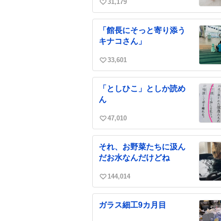
31,179
い
い
ね
「館長にそっと寄り添う
数
キナコさん」
33,601
い
い
ね
「としひこ」としか読め
数
ん
47,010
い
い
ね
それ、お野菜たちに汲ん
数
だお水なんだけどね
144,014
い
い
ね
ガラス細工9カ月目
数