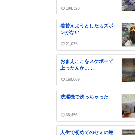
184,323
い
い
ね
着替えようとしたらズボ
数
ンがない
21,035
い
い
ね
おまえここをスケボーで
数
上ったんか……
169,069
い
い
ね
洗濯機で洗っちゃった
数
68,456
い
い
ね
人生で初めてのセミの逆
数