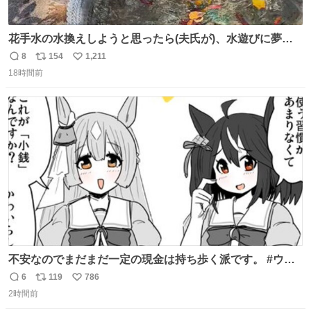
花手水の水換えしようと思ったら(夫氏が)、水遊びに夢中
になっているネコ氏😂水に濡れるの大嫌いなにゃんこさん
8
154
1,211
返
リ
い
はドン引き😹 ＃世界猫の日
18時間前
信
ポ
い
数
ス
ね
ト
数
数
不安なのでまだまだ一定の現金は持ち歩く派です。 #ウマ
娘
6
119
786
返
リ
い
2時間前
信
ポ
い