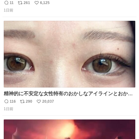
い て る！＜ ￣^Y^Y^Y^Y^ Y￣
11
261
6,125
返
リ
い
1日前
信
ポ
い
数
ス
ね
ト
数
数
精神的に不安定な女性特有のおかしなアイラインとおかし
な眉毛辞めてくれ本当に
116
290
20,037
返
リ
い
1日前
信
ポ
い
数
ス
ね
ト
数
数