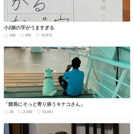
小2娘の字がうますぎる
188
995
76,972
返
リ
い
信
ポ
い
数
ス
ね
ト
数
数
「館長にそっと寄り添うキナコさん」
28
2,380
33,601
返
リ
い
信
ポ
い
数
ス
ね
ト
数