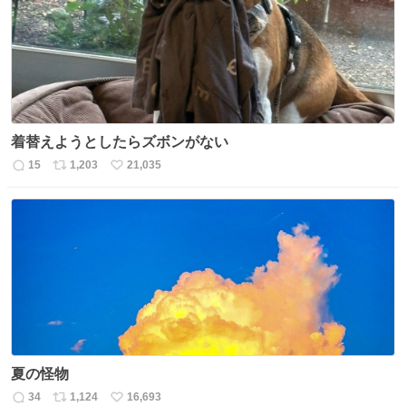
数
着替えようとしたらズボンがない
15
1,203
21,035
返
リ
い
信
ポ
い
数
ス
ね
ト
数
数
夏の怪物
34
1,124
16,693
返
リ
い