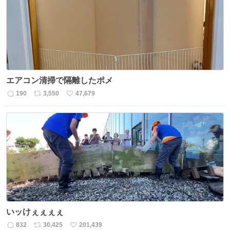
数
エアコン清掃で隔離したポメ
190
3,550
47,679
返
リ
い
信
ポ
い
数
ス
ね
ト
数
数
いッけぇぇぇぇ
832
30,425
201,439
返
リ
い