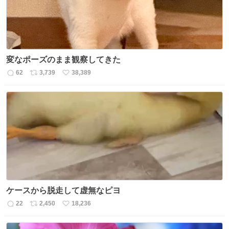
変なポーズのまま観察してきた
62
3,739
38,389
返
リ
い
信
ポ
い
数
ス
ね
ト
数
数
ケースから脱走して虚無なピヨ
22
2,450
18,236
返
リ
い
信
ポ
い