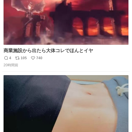
商業施設から出たら大体コレでほんとイヤ
4
105
740
返
リ
い
20時間前
信
ポ
い
数
ス
ね
ト
数
数