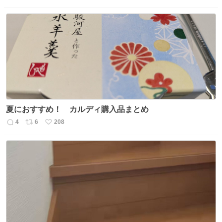
信
ポ
い
数
ス
ね
ト
数
数
夏におすすめ！ カルディ購入品まとめ
4
6
208
返
リ
い
信
ポ
い
数
ス
ね
ト
数
数