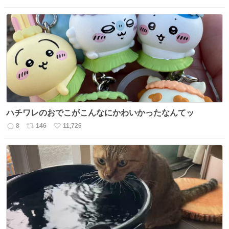
信
ポ
い
数
ス
ね
ト
数
数
ハチワレのおでこがこんなにかわいかったなんてッ
8
146
11,726
返
リ
い
信
ポ
い
数
ス
ね
ト
数
数