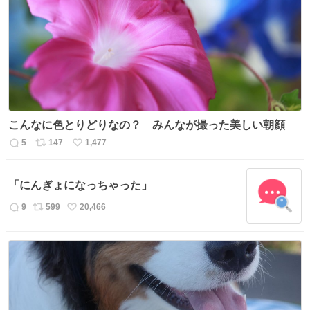
数
ス
ね
ト
数
数
こんなに色とりどりなの？ みんなが撮った美しい朝顔
5
147
1,477
返
リ
い
信
ポ
い
数
ス
ね
「にんぎょになっちゃった」
ト
数
数
9
599
20,466
返
リ
い
信
ポ
い
数
ス
ね
ト
数
数