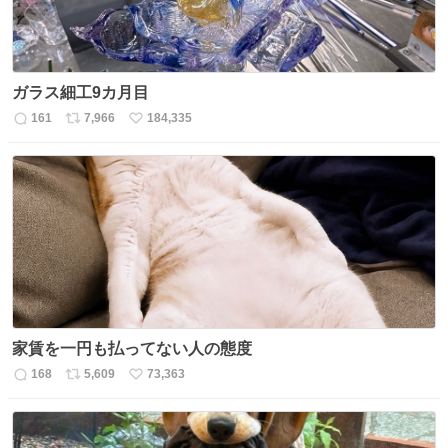
ガラス細工9カ月目
161
7,966
184,335
返
リ
い
信
ポ
い
数
ス
ね
ト
数
数
家賃を一円も払ってない人の態度
168
5,609
73,363
返
リ
い
信
ポ
い
数
ス
ね
ト
数