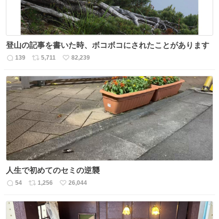
登山の記事を書いた時、ボコボコにされたことがあります
139
5,711
82,239
返
リ
い
信
ポ
い
数
ス
ね
ト
数
数
人生で初めてのセミの逆襲
54
1,256
26,044
返
リ
い
信
ポ
い
数
ス
ね
ト
数