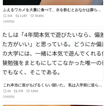
ふえるワカメを大量に食べて、水を飲むとおなかは膨ら
む・・・・！？ ⚠️よい子は絶対マネしないでね⚠️ #夏休み
316
1,187
35,601
返
リ
い
の自由研究
16時間前
信
ポ
い
数
ス
ね
ト
数
数
これ本当に首がもげるくらい頷いた。 私は入学前に送られ
てきた、大学のサークル紹介冊子を見た時点で終わりを感
24
276
3,932
返
リ
い
じたので、女子大でもないくせに偏差値の高い大学のイン
20時間前
信
ポ
い
カレサークルに突撃して所属するという奇行で事なきを得
数
ス
ね