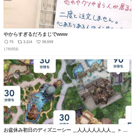
やからすぎるだろまじでwww
75
3,114
39,559
返
リ
い
17時間前
信
ポ
い
数
ス
ね
ト
数
数
お盆休み初日のディズニーシー ＿人人人人人人人＿ ＞ 空