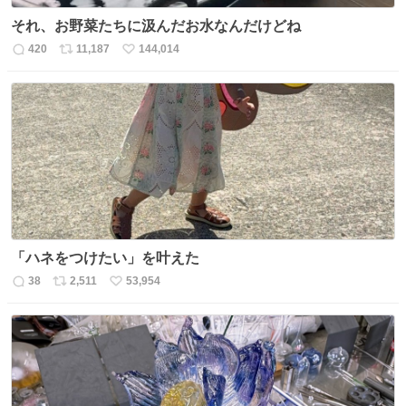
それ、お野菜たちに汲んだお水なんだけどね
420
11,187
144,014
返
リ
い
信
ポ
い
数
ス
ね
ト
数
数
「ハネをつけたい」を叶えた
38
2,511
53,954
返
リ
い
信
ポ
い
数
ス
ね
ト
数
数