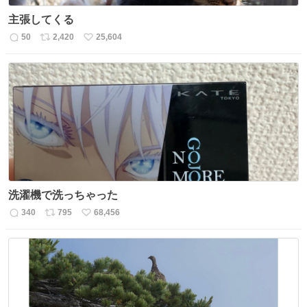
主張してくる
50
2,420
25,604
返
リ
い
信
ポ
い
数
ス
ね
ト
数
数
洗濯機で洗っちゃった
340
795
68,456
返
リ
い
信
ポ
い
数
ス
ね
ト
数
数