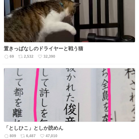
数
置きっぱなしのドライヤーと戦う猫
69
2,532
32,390
返
リ
い
信
ポ
い
数
ス
ね
ト
数
数
「としひこ」としか読めん
809
6,487
47,010
返
リ
い