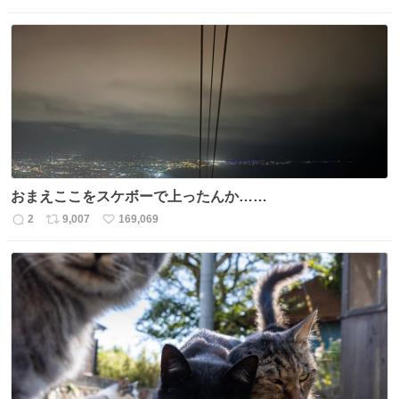
信
ポ
い
数
ス
ね
ト
数
数
おまえここをスケボーで上ったんか……
2
9,007
169,069
返
リ
い
信
ポ
い
数
ス
ね
ト
数
数