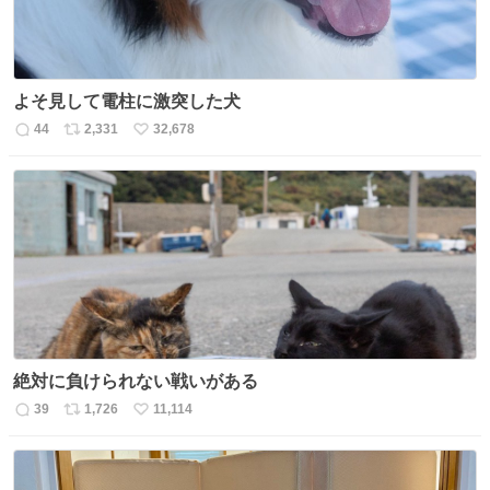
よそ見して電柱に激突した犬
44
2,331
32,678
返
リ
い
信
ポ
い
数
ス
ね
ト
数
数
絶対に負けられない戦いがある
39
1,726
11,114
返
リ
い
信
ポ
い
数
ス
ね
ト
数