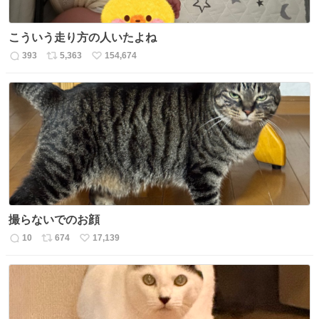
こういう走り方の人いたよね
393
5,363
154,674
返
リ
い
信
ポ
い
数
ス
ね
ト
数
数
撮らないでのお顔
10
674
17,139
返
リ
い
信
ポ
い
数
ス
ね
ト
数
数