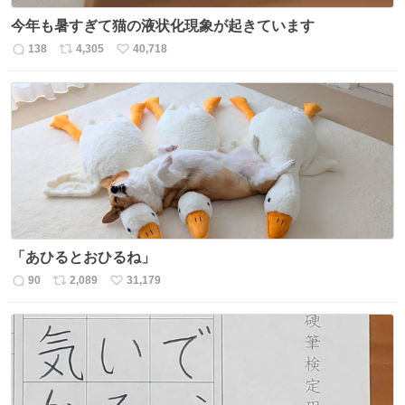
今年も暑すぎて猫の液状化現象が起きています
138
4,305
40,718
返
リ
い
信
ポ
い
数
ス
ね
ト
数
数
「あひるとおひるね」
90
2,089
31,179
返
リ
い
信
ポ
い
数
ス
ね
ト
数
数