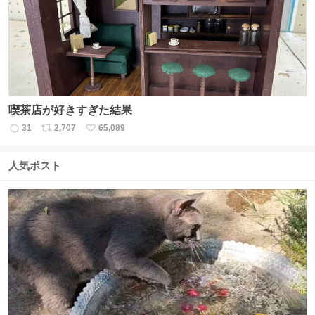
数
喫茶店が好きすぎた結果
31
2,707
65,089
返
リ
い
信
ポ
い
数
ス
ね
人気ポスト
ト
数
数