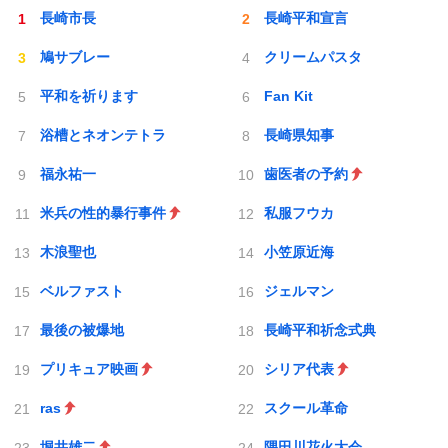
長崎市長
長崎平和宣言
鳩サブレー
クリームパスタ
平和を祈ります
Fan Kit
浴槽とネオンテトラ
長崎県知事
福永祐一
歯医者の予約
米兵の性的暴行事件
私服フウカ
木浪聖也
小笠原近海
ベルファスト
ジェルマン
最後の被爆地
長崎平和祈念式典
プリキュア映画
シリア代表
ras
スクール革命
堀井雄二
隅田川花火大会