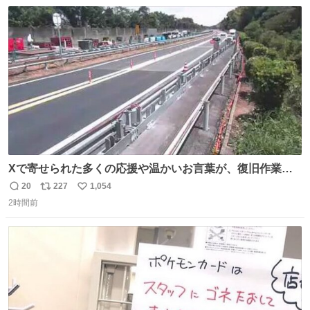
数
ス
ね
ト
数
数
Xで寄せられた多くの応援や温かいお言葉が、復旧作業に
携わる社員の大きな励みとなっております。ありがとうご
20
227
1,054
返
リ
い
ざいます。 九州道
2時間前
信
ポ
い
数
ス
ね
ト
数
数