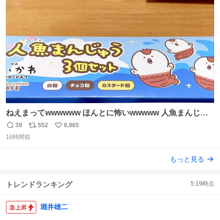
た。 高偏差値に行けないならせめてそれくらいした方が予
ト
数
数
後がいいです。 https://t.co/9nMHIrETkw
ねえまってwwwwww ほんとに怖いwwwww 人魚まんじゅ
う買ってきたから私も永遠のいのちを…ぐへへ…と思いな
39
552
8,965
返
リ
い
がら1つ食べたら 奥歯欠けたんだけど！！！！？？？ しか
16時間前
信
ポ
い
もガッツリ😭 まんじゅうだよ？？？？？？ ガリッて言っ
数
ス
ね
もっと見る
たから何？と思って口から出したら自分の歯wwwwww セ
ト
数
数
イレーンの呪いじゃん😭
トレンドランキング
5:19
時点
堀井雄二