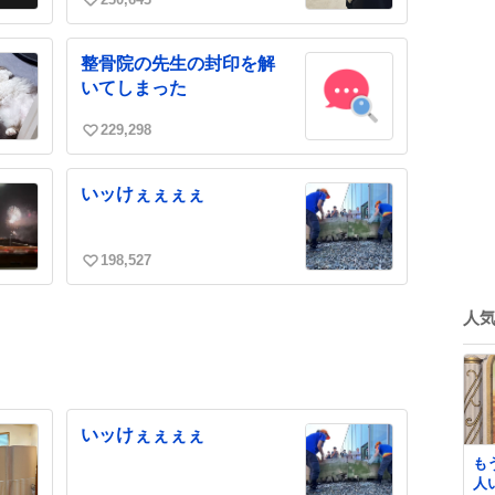
い
い
ね
整骨院の先生の封印を解
数
いてしまった
229,298
い
い
ね
いッけぇぇぇぇ
数
198,527
い
い
ね
人
数
いッけぇぇぇぇ
も
人