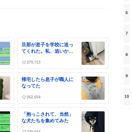
6
7
旦那が息子を学校に送っ
てくれた。私、追いかけ
8
るね
279,713
い
い
9
ね
帰宅したら息子が職人に
数
なってた
10
262,654
い
い
ね
「抱っこされて、当然」
数
な犬たちを集めてみた
230,643