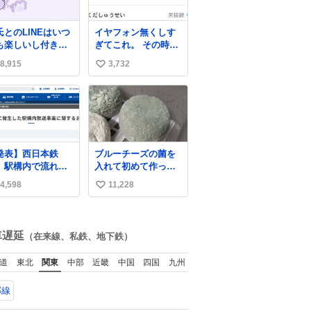
氏とのLINEはいつ
イヤフォン無くしす
も楽しいし付き合
ぎてこれ。 その時好
たての頃の嬉しか
きだった男のセコム
8,915
3,732
い
たLINEは無限にあ
の名前にしてる
けど(同棲前は1日
い
各50通くらい送り
ね
ってたし)最近嬉し
数
ったのはこれ
発表】西日本鉄
ブルーチーズの菌を
、駅構内で流れ
入れて初めて作って
“不適切音声”に声
みたチーズなんだけ
4,598
11,228
い
「被害届も検討」
ど 本能でちょっとヤ
ws.livedoor.com/
バいと思っちゃう見
い
cle/detail… 4日に
た目だな
ね
鉄福岡（天神）駅
数
車遅延
（在来線、私鉄、地下鉄）
よび薬院駅で発生
た駅構内放送事案
道
東北
関東
中部
近畿
中国
四国
九州
ついて声明を公表
た。「第三者によ
郡線
て駅構内放送設備
外部から不正に音