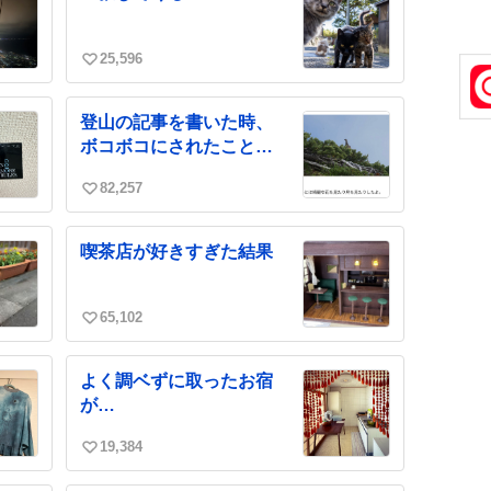
数
声
も
施
25,596
い
い
ね
登山の記事を書いた時、
数
ボコボコにされたことが
あります
82,257
い
い
ね
喫茶店が好きすぎた結果
数
65,102
い
い
ね
よく調ベずに取ったお宿
数
が…
19,384
い
い