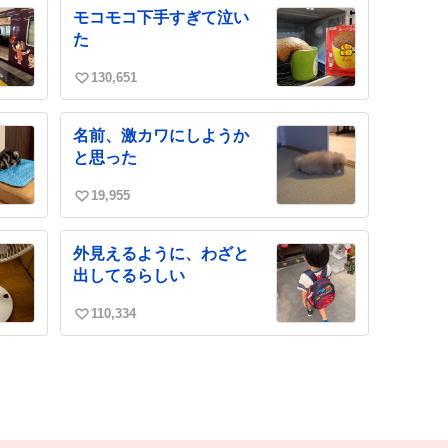
ね
モコモコ下手すぎて泣い
数
た
130,651
い
い
ね
名前、激カワにしようか
数
と思った
19,955
い
い
ね
外見えるように、わざと
数
出してるらしい
110,334
い
い
ね
数