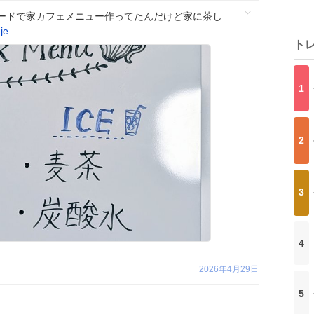
ードで家カフェメニュー作ってたんだけど家に茶し
je
ト
1
2
3
4
2026年4月29日
5