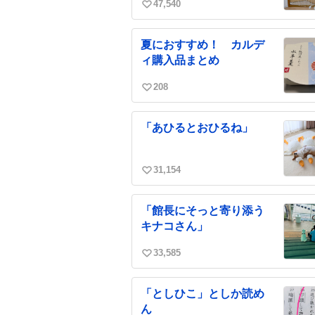
47,540
い
い
ね
夏におすすめ！ カルデ
数
ィ購入品まとめ
208
い
い
ね
「あひるとおひるね」
数
31,154
い
い
ね
「館長にそっと寄り添う
数
キナコさん」
33,585
い
い
ね
「としひこ」としか読め
数
ん