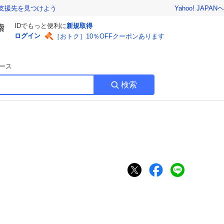
Yahoo! JAPAN
ヘ
支援先を見つけよう
IDでもっと便利に
新規取得
ログイン
［おトク］10％OFFクーポンあります
ース
検索