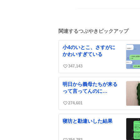
関連するつぶやきピックアップ
小4のいとこ、さすがに
かわいすぎている
347,143
い
い
ね
明日から義母たちが来る
数
って言ってんのに…
274,601
い
い
ね
寝坊と勘違いした結果
数
254,782