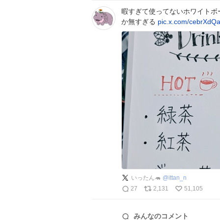
暇すぎて使ってないホワイトボ
か無すぎる
pic.x.com/cebrXdQa
いったん🦛
@
ittan_n
27
2,131
51,105
みんなのコメント