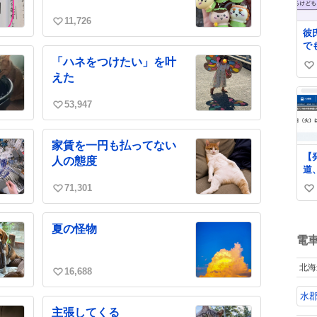
ッ
11,726
い
彼
い
で
ね
い
「ハネをつけたい」を叶
数
い
っ
えた
る
い
で
ね
53,947
あ
い
数
か
い
ね
家賃を一円も払ってない
数
【
人の態度
道
た
71,301
い
い
明
ne
い
い
arti
ね
ね
夏の怪物
西
数
数
電
お
し
北海
に
16,688
い
し
い
水
っ
ね
に
主張してくる