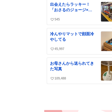
ね
出会えたらラッキー！
数
「おさるのジョージ×阪
急電車」
545
い
い
ね
冷んやりマットで顔面冷
数
やしてる
45,997
い
い
ね
お母さんから送られてき
数
た写真
109,488
い
い
ね
数