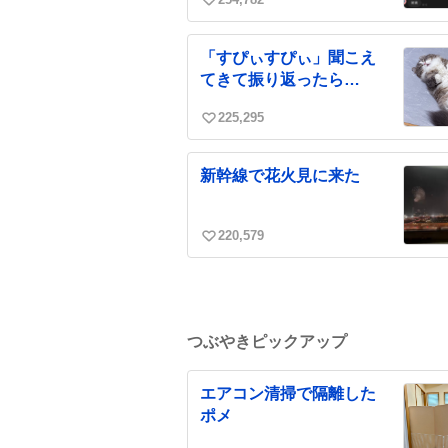
い
い
ね
「すぴぃすぴぃ」聞こえ
数
てきて振り返ったら…
225,295
い
い
ね
新幹線で花火見に来た
数
220,579
い
い
ね
数
つぶやきピックアップ
エアコン清掃で隔離した
ポメ