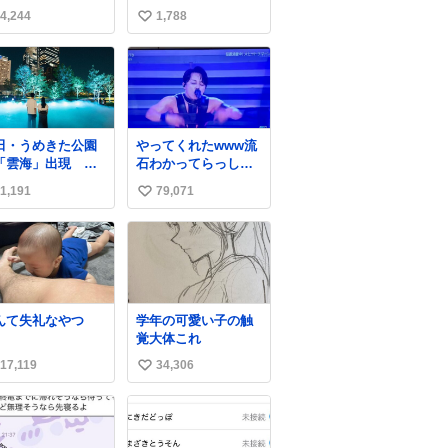
TLで見かけてない
ているおかゆん #生
4,244
1,788
い
おかゆ
い
ね
数
田・うめきた公園
やってくれたwww流
「雲海」出現 昼
石わかってらっしゃ
夜で異なる演出、
る🤣🤣🤣 #Mステ #西
1,191
79,071
い
年は50万人来場
川貴教
da.keizai.biz/he
い
ine/4657/
ね
数
んて失礼なやつ
学年の可愛い子の触
覚大体これ
17,119
34,306
い
い
ね
数