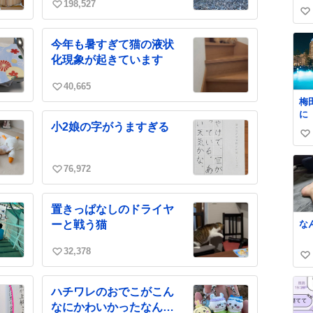
198,527
の
い
い
い
い
ね
今年も暑すぎて猫の液状
ね
数
化現象が起きています
数
40,665
い
梅
い
に
ね
小2娘の字がうますぎる
と
数
い
昨
ume
い
adl
76,972
ね
い
数
い
ね
置きっぱなしのドライヤ
数
な
ーと戦う猫
32,378
い
い
い
い
ね
ね
ハチワレのおでこがこん
数
数
なにかわいかったなんて