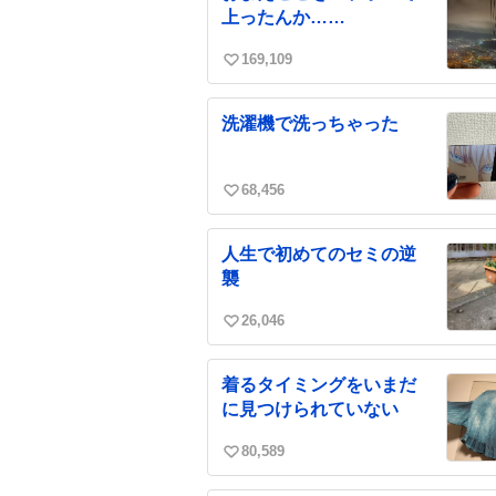
数
上ったんか……
169,109
い
い
ね
洗濯機で洗っちゃった
数
68,456
い
い
ね
人生で初めてのセミの逆
数
襲
26,046
い
い
ね
着るタイミングをいまだ
数
に見つけられていない
80,589
い
い