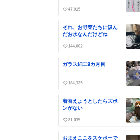
47,015
い
い
ね
それ、お野菜たちに汲ん
数
だお水なんだけどね
144,002
い
い
ね
ガラス細工9カ月目
数
184,325
い
い
ね
着替えようとしたらズボ
数
ンがない
21,035
い
い
ね
おまえここをスケボーで