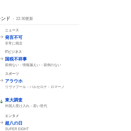
レンド
22:30
更新
ニュース
発言不可
非常に残念
ITビジネス
国税不祥事
前例ない
情報漏えい
前例のない
スポーツ
アラウホ
リヴァプール
バルセロナ
ロマーノ
HERE WE GO
東大調査
外国人受け入れ
若い世代
エンタメ
超八の日
SUPER EIGHT