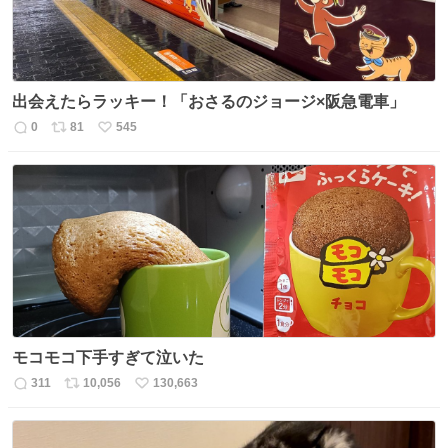
出会えたらラッキー！「おさるのジョージ×阪急電車」
0
81
545
返
リ
い
信
ポ
い
数
ス
ね
ト
数
数
モコモコ下手すぎて泣いた
311
10,056
130,663
返
リ
い
信
ポ
い
数
ス
ね