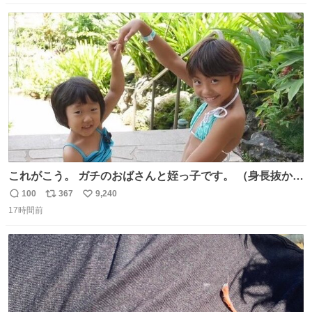
数
ス
ね
ト
数
数
これがこう。 ガチのおばさんと姪っ子です。 （身長抜かさ
れててしぬ笑） #ヤツルギ12 #家族でヒロイン
100
367
9,240
返
リ
い
17時間前
信
ポ
い
数
ス
ね
ト
数
数