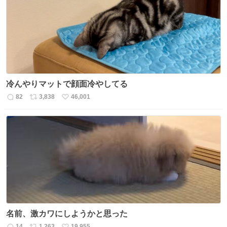
ト
数
数
冷んやりマットで顔面冷やしてる
82
3,838
46,001
返
リ
い
信
ポ
い
数
ス
ね
ト
数
数
名前、激カワにしようかと思った
14
1,263
19,955