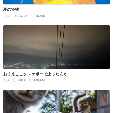
夏の怪物
34
1,122
16,686
返
リ
い
信
ポ
い
数
ス
ね
ト
数
数
おまえここをスケボーで上ったんか……
2
9,001
169,104
返
リ
い
信
ポ
い
数
ス
ね
ト
数
数