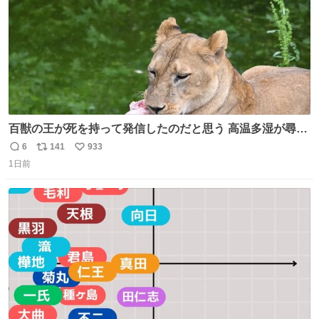
百獣の王が死を持って発信したのだと思う 高温多湿が尋常
でない日本の夏 どうか早急に飼育の環境を見直して 動物の
6
141
933
返
リ
い
命を護ってください…と 治療中のライオンが助かりますよ
1日前
信
ポ
い
うに すべての動物の命が護られますように 2026.7.3📷多摩
数
ス
ね
動物公園にて 残念ながら個体の識別は出来ません
ト
数
数