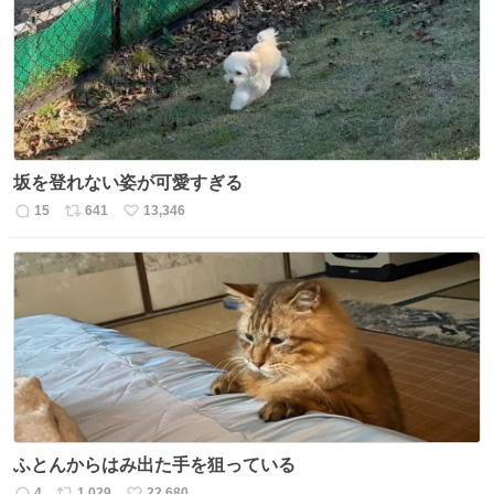
ト
数
数
坂を登れない姿が可愛すぎる
15
641
13,346
返
リ
い
信
ポ
い
数
ス
ね
ト
数
数
ふとんからはみ出た手を狙っている
4
1,029
22,680