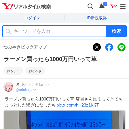
i
ログイン
ID新規取得
検索
つぶやきピックアップ
ラーメン買ったら1000万円いって草
おもしろ
おどろき
ありんこ＠ねむい
@
arinko_zzz
ラーメン買ったら1000万円いって草 店員さん集まってきてち
ょっとした騒ぎになったw
pic.x.com/hH23z1Ki7F