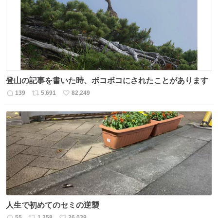
ト
数
数
登山の記事を書いた時、ボコボコにされたことがあります
139
5,691
82,249
返
リ
い
信
ポ
い
数
ス
ね
ト
数
数
人生で初めてのセミの逆襲
55
1,258
26,039