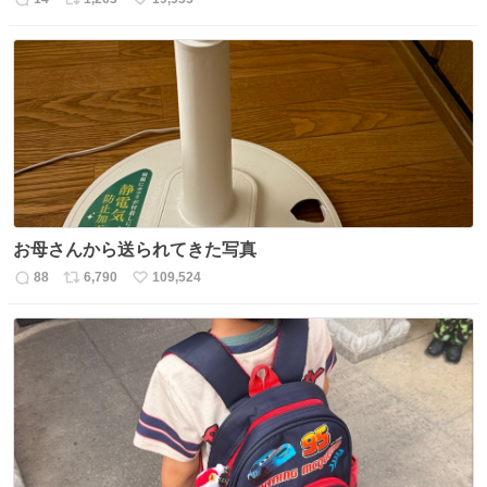
返
リ
い
信
ポ
い
数
ス
ね
ト
数
数
お母さんから送られてきた写真
88
6,790
109,524
返
リ
い
信
ポ
い
数
ス
ね
ト
数
数