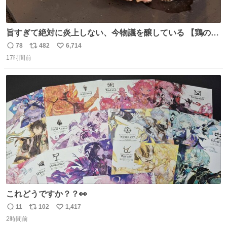
旨すぎて絶対に炎上しない、今物議を醸している 【鶏のた
たき】 を家で作る方法を教えます 鶏もも肉に特別な処理を
78
482
6,714
返
リ
い
して大葉やみょうがなどの薬味と一緒にいただきます 夏に
17時間前
信
ポ
い
食うとたまりません この調理法、絶対覚えた方がいいです
数
ス
ね
youtu.be/s0jWxvy14_4
ト
数
数
これどうですか？？👀
11
102
1,417
返
リ
い
2時間前
信
ポ
い