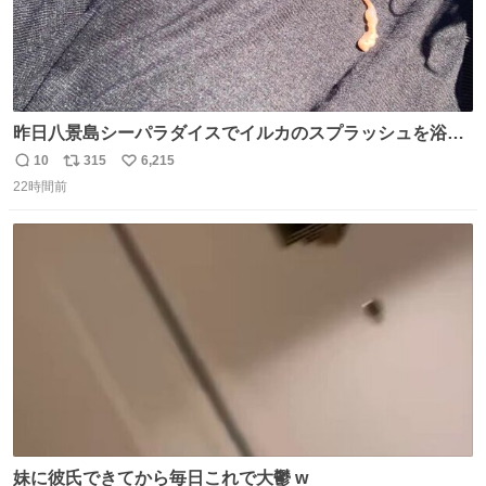
昨日八景島シーパラダイスでイルカのスプラッシュを浴び
たらゲソのおまけがついてきました。誰の食べカスかわか
10
315
6,215
返
リ
い
らないけど、とても愛おしいです。こんなおまけまで付け
22時間前
信
ポ
い
てもらって感謝しかありません。 #ふれあいラグーン #横
数
ス
ね
浜八景島シーパラダイス
ト
数
数
妹に彼氏できてから毎日これで大鬱 w