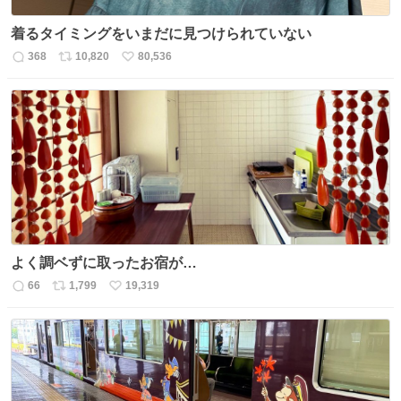
着るタイミングをいまだに見つけられていない
368
10,820
80,536
返
リ
い
信
ポ
い
数
ス
ね
ト
数
数
よく調ベずに取ったお宿が…
66
1,799
19,319
返
リ
い
信
ポ
い
数
ス
ね
ト
数
数