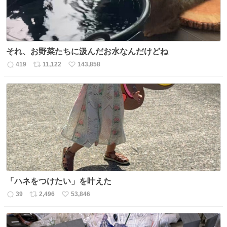
それ、お野菜たちに汲んだお水なんだけどね
419
11,122
143,858
返
リ
い
信
ポ
い
数
ス
ね
ト
数
数
「ハネをつけたい」を叶えた
39
2,496
53,846
返
リ
い
信
ポ
い
数
ス
ね