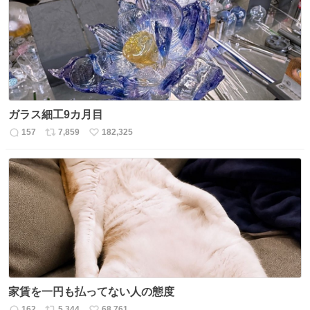
ト
数
数
ガラス細工9カ月目
157
7,859
182,325
返
リ
い
信
ポ
い
数
ス
ね
ト
数
数
家賃を一円も払ってない人の態度
162
5,344
68,761