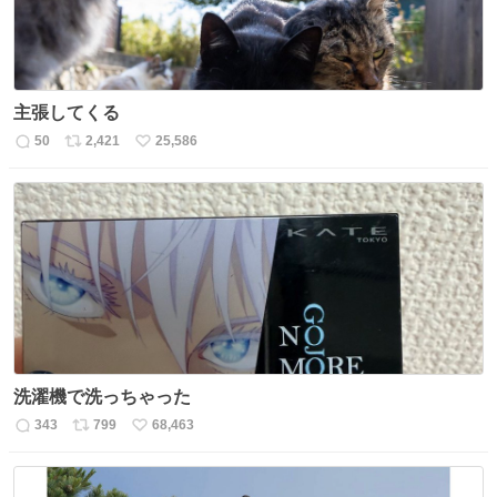
主張してくる
50
2,421
25,586
返
リ
い
信
ポ
い
数
ス
ね
ト
数
数
洗濯機で洗っちゃった
343
799
68,463
返
リ
い
信
ポ
い
数
ス
ね