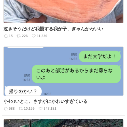
泣きそうだけど我慢する我が子、ぎゃんかわいい
15
226
11,230
返
リ
い
信
ポ
い
数
ス
ね
ト
数
数
小4のいとこ、さすがにかわいすぎている
588
10,159
347,181
返
リ
い
信
ポ
い
数
ス
ね