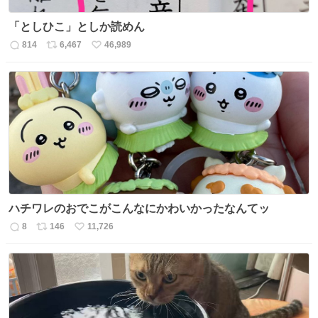
「としひこ」としか読めん
814
6,467
46,989
返
リ
い
信
ポ
い
数
ス
ね
ト
数
数
ハチワレのおでこがこんなにかわいかったなんてッ
8
146
11,726
返
リ
い
信
ポ
い
数
ス
ね
ト
数
数