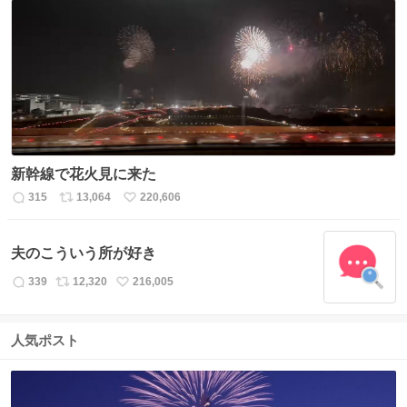
数
ス
ね
ト
数
数
新幹線で花火見に来た
315
13,064
220,606
返
リ
い
信
ポ
い
数
ス
ね
夫のこういう所が好き
ト
数
数
339
12,320
216,005
返
リ
い
信
ポ
い
数
ス
ね
人気ポスト
ト
数
数