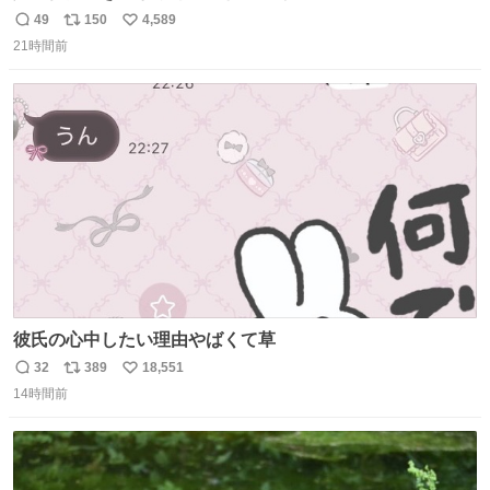
49
150
4,589
返
リ
い
21時間前
信
ポ
い
数
ス
ね
ト
数
数
彼氏の心中したい理由やばくて草
32
389
18,551
返
リ
い
14時間前
信
ポ
い
数
ス
ね
ト
数
数