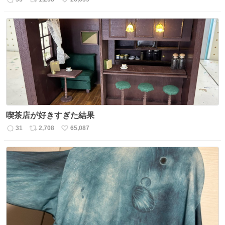
返
リ
い
信
ポ
い
数
ス
ね
ト
数
数
喫茶店が好きすぎた結果
31
2,708
65,087
返
リ
い
信
ポ
い
数
ス
ね
ト
数
数