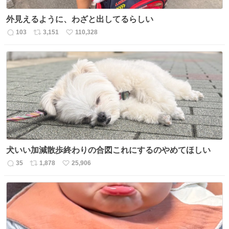
外見えるように、わざと出してるらしい
103
3,151
110,328
返
リ
い
信
ポ
い
数
ス
ね
ト
数
数
犬いい加減散歩終わりの合図これにするのやめてほしい
35
1,878
25,906
返
リ
い
信
ポ
い
数
ス
ね
ト
数
数