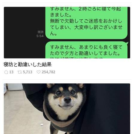
信
ポ
い
数
ス
ね
ト
数
数
寝坊と勘違いした結果
13
5,713
254,782
返
リ
い
信
ポ
い
数
ス
ね
ト
数
数