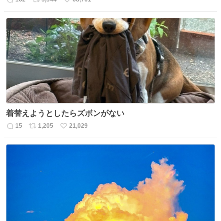
返
リ
い
信
ポ
い
数
ス
ね
ト
数
数
着替えようとしたらズボンがない
15
1,205
21,029
返
リ
い
信
ポ
い
数
ス
ね
ト
数
数