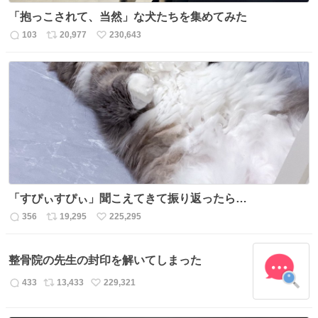
「抱っこされて、当然」な犬たちを集めてみた
103
20,977
230,643
返
リ
い
信
ポ
い
数
ス
ね
ト
数
数
「すぴぃすぴぃ」聞こえてきて振り返ったら…
356
19,295
225,295
返
リ
い
信
ポ
い
数
ス
ね
整骨院の先生の封印を解いてしまった
ト
数
数
433
13,433
229,321
返
リ
い
信
ポ
い