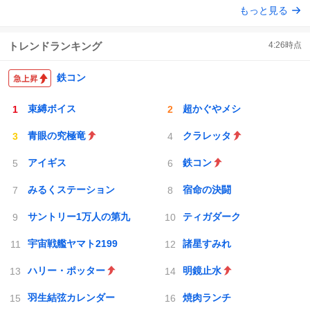
もっと見る
かできたらなぁと思いました。
ト
数
数
トレンドランキング
4:26
時点
鉄コン
束縛ボイス
超かぐやメシ
青眼の究極竜
クラレッタ
アイギス
鉄コン
みるくステーション
宿命の決闘
サントリー1万人の第九
ティガダーク
宇宙戦艦ヤマト2199
諸星すみれ
ハリー・ポッター
明鏡止水
羽生結弦カレンダー
焼肉ランチ