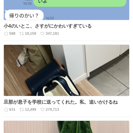
小4のいとこ、さすがにかわいすぎている
588
10,159
347,181
返
リ
い
信
ポ
い
数
ス
ね
ト
数
数
旦那が息子を学校に送ってくれた。私、追いかけるね
631
12,499
279,713
返
リ
い
信
ポ
い
数
ス
ね
ト
数