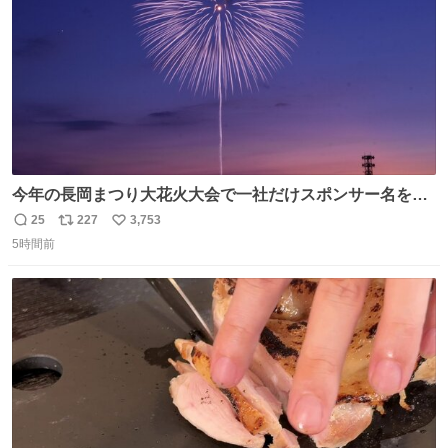
今年の長岡まつり大花火大会で一社だけスポンサー名をア
ナウンスされずに花火打ち揚げされた企業が有った。 企業
25
227
3,753
返
リ
い
名から今更ながらその理由が解った😢
5時間前
信
ポ
い
数
ス
ね
ト
数
数