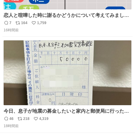
恋人と喧嘩した時に謝るかどうかについて考えてみました
💭 ▶︎自分から謝る or 悪くないなら謝らない ▶︎ねちねちす
7
164
1,759
返
リ
い
る or さっぱりしている 個人的見解です！色々と許してく
16時間前
信
ポ
い
ださい！
数
ス
ね
ト
数
数
今日、息子が地震の募金したいと家内と郵便局に行ったみ
たいです。おもちゃとか買う選択肢もあったと思うけど、
46
218
4,319
返
リ
い
自分で貯めてた2万円を役に立てて欲しい、みんなも元気
18時間前
信
ポ
い
になって欲しいと。家内も一緒に募金したので、自分も何
数
ス
ね