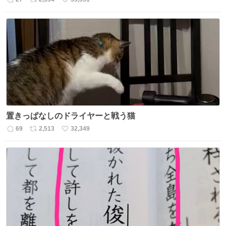
返
リ
い
信
ポ
い
数
ス
ね
ト
数
数
置きっぱなしのドライヤーと戦う猫
69
2,513
32,349
返
リ
い
信
ポ
い
数
ス
ね
ト
数
数