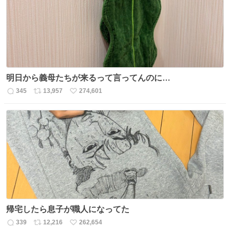
数
明日から義母たちが来るって言ってんのに…
345
13,957
274,601
返
リ
い
信
ポ
い
数
ス
ね
ト
数
数
帰宅したら息子が職人になってた
339
12,216
262,654
返
リ
い