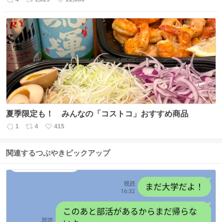
返
リ
い
信
ポ
い
数
ス
ね
ト
数
数
夏季限定も！ みんなの「コストコ」おすすめ商品
1
4
415
返
リ
い
信
ポ
い
数
ス
ね
関連するつぶやきピックアップ
ト
数
数