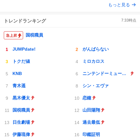
もっと見る
じられております」 でコンソメスープ吹き出しそうになり
ト
数
数
ましたw
トレンドランキング
7:33
時点
国税職員
JUMPdate!
がんばらない
トクだ値
ミロカロス
KNB
ニンテンドーミュージアム
青木遥
シン・エヴァ
黒木優太
恋鐘
国税職員
山田陽翔
日生劇場
過去最低
伊藤琉偉
印鑑証明