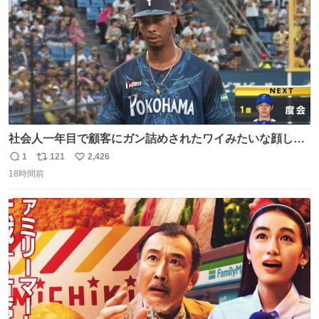
社会人一年目で顧客にガン詰めされたワイみたいな顔して
る
1
121
2,426
返
リ
い
18時間前
信
ポ
い
数
ス
ね
ト
数
数