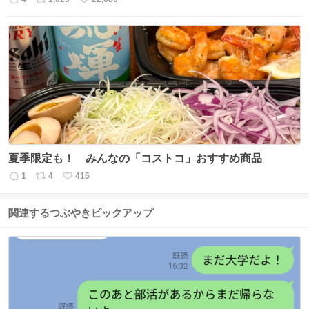
返
リ
い
信
ポ
い
数
ス
ね
ト
数
数
夏季限定も！ みんなの「コストコ」おすすめ商品
1
4
415
返
リ
い
信
ポ
い
数
ス
ね
関連するつぶやきピックアップ
ト
数
数