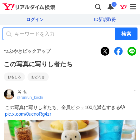
i
ログイン
ID新規取得
検索
つぶやきピックアップ
この写真に写りし者たち
おもしろ
おどろき
🐤
@
runrun_kochi
この写真に写りし者たち、全員ビジュ100点満点すぎる💮
pic.x.com/0ucnoRg4zr