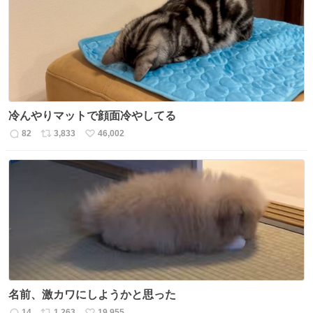
ト
数
数
冷んやりマットで顔面冷やしてる
82
3,833
46,002
返
リ
い
信
ポ
い
数
ス
ね
ト
数
数
名前、激カワにしようかと思った
14
1,263
19,955