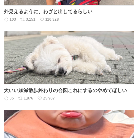
外見えるように、わざと出してるらしい
103
3,151
110,328
返
リ
い
信
ポ
い
数
ス
ね
ト
数
数
犬いい加減散歩終わりの合図これにするのやめてほしい
35
1,876
25,907
返
リ
い
信
ポ
い
数
ス
ね
ト
数
数