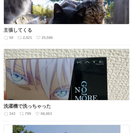
主張してくる
50
2,421
25,586
返
リ
い
信
ポ
い
数
ス
ね
ト
数
数
洗濯機で洗っちゃった
343
799
68,463
返
リ
い
信
ポ
い
数
ス
ね