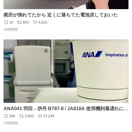
梶田が倒れてたから 近くに落ちてた電池戻しておいた
10
803
4,022
返
リ
い
18時間前
信
ポ
い
数
ス
ね
ト
数
数
ANA041 羽田→伊丹 B787-8 / JA818A 使用機到着遅れにつ
き 「安全に支障ない範囲で1分1秒でも遅延回復に努めてお
106
2,693
27,245
返
リ
い
ります」と機長の気合い十分！ が、フライトは順調に進み
19時間前
信
ポ
い
すぎ… 「飛ばしすぎたせいか現在奈良県上空での待機を命
数
ス
ね