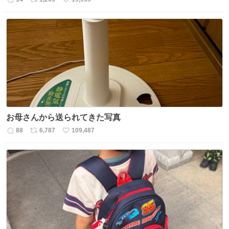
返
リ
い
信
ポ
い
数
ス
ね
ト
数
数
お母さんから送られてきた写真
88
6,787
109,487
返
リ
い
信
ポ
い
数
ス
ね
ト
数
数