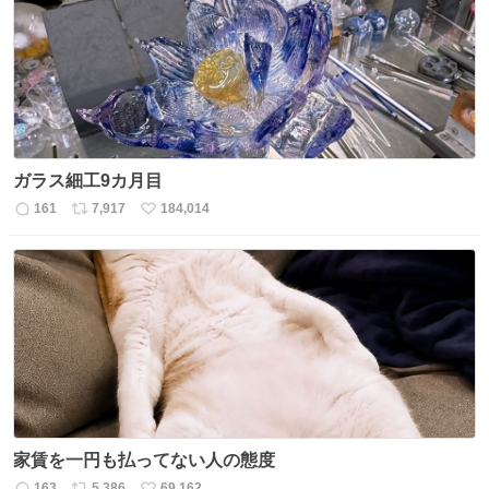
ト
数
数
ガラス細工9カ月目
161
7,917
184,014
返
リ
い
信
ポ
い
数
ス
ね
ト
数
数
家賃を一円も払ってない人の態度
163
5,386
69,162