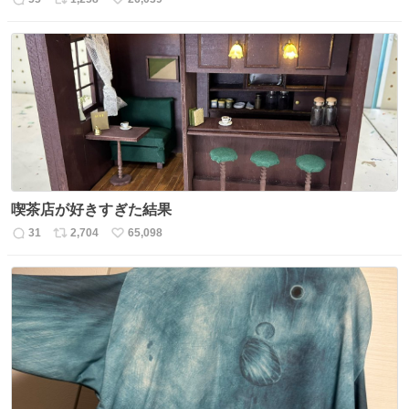
返
リ
い
信
ポ
い
数
ス
ね
ト
数
数
喫茶店が好きすぎた結果
31
2,704
65,098
返
リ
い
信
ポ
い
数
ス
ね
ト
数
数