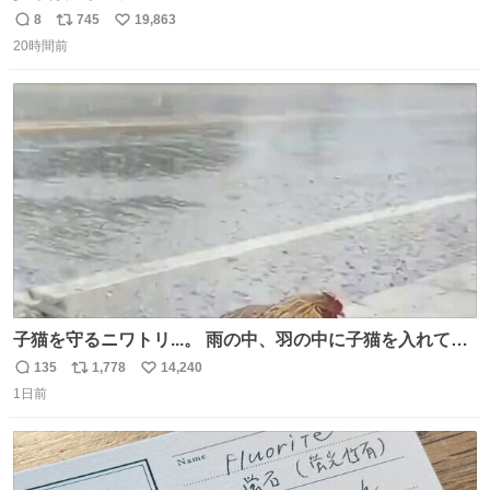
8
745
19,863
返
リ
い
20時間前
信
ポ
い
数
ス
ね
ト
数
数
子猫を守るニワトリ...。 雨の中、羽の中に子猫を入れて守
る姿に感動した！！ 愛は種族を超える！
135
1,778
14,240
返
リ
い
1日前
信
ポ
い
数
ス
ね
ト
数
数