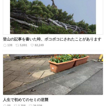
ト
数
数
登山の記事を書いた時、ボコボコにされたことがあります
139
5,691
82,249
返
リ
い
信
ポ
い
数
ス
ね
ト
数
数
人生で初めてのセミの逆襲
55
1,258
26,039