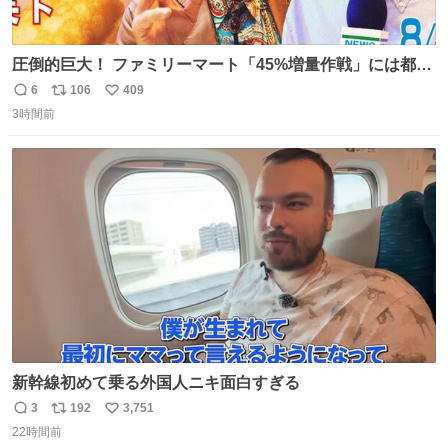
圧倒的巨大！ ファミリーマート「45%増量作戦」には都市
伝説が隠されている、のかもしれない。 web-
6
106
409
返
リ
い
mu.jp/news/79509/
3時間前
信
ポ
い
数
ス
ね
ト
数
数
新幹線初めて乗る外国人ニキ面白すぎる
3
192
3,751
返
リ
い
22時間前
信
ポ
い