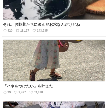
それ、お野菜たちに汲んだお水なんだけどね
420
11,127
143,935
返
リ
い
信
ポ
い
数
ス
ね
ト
数
数
「ハネをつけたい」を叶えた
39
2,497
53,878
返
リ
い
信
ポ
い
数
ス
ね