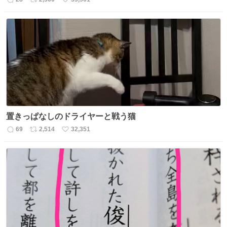
返
リ
い
信
ポ
い
数
ス
ね
ト
数
数
置きっぱなしのドライヤーと戦う猫
69
2,514
32,351
返
リ
い
信
ポ
い
数
ス
ね
ト
数
数