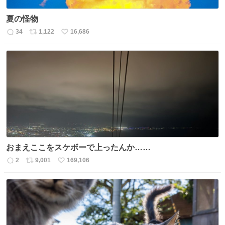
夏の怪物
34
1,122
16,686
返
リ
い
信
ポ
い
数
ス
ね
ト
数
数
おまえここをスケボーで上ったんか……
2
9,001
169,106
返
リ
い
信
ポ
い
数
ス
ね
ト
数
数