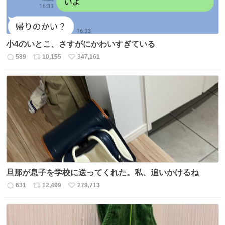
小4のいとこ、さすがにかわいすぎている
589
10,155
347,161
返
リ
い
信
ポ
い
数
ス
ね
ト
数
数
旦那が息子を学校に送ってくれた。私、追いかけるね
631
12,499
279,713
返
リ
い
信
ポ
い
数
ス
ね
ト
数