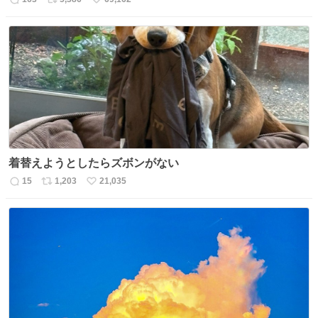
返
リ
い
信
ポ
い
数
ス
ね
ト
数
数
着替えようとしたらズボンがない
15
1,203
21,035
返
リ
い
信
ポ
い
数
ス
ね
ト
数
数