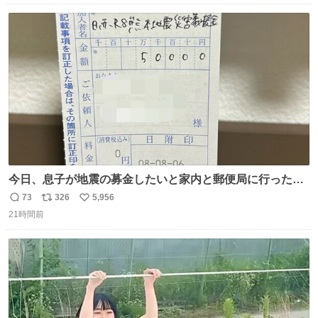
数
ス
ね
ト
数
数
今日、息子が地震の募金したいと家内と郵便局に行ったみ
たいです。おもちゃとか買う選択肢もあったと思うけど、
73
326
5,956
返
リ
い
自分で貯めてた2万円を役に立てて欲しい、みんなも元気
21時間前
信
ポ
い
になって欲しいと。家内も一緒に募金したので、自分も何
数
ス
ね
かできたらなぁと思いました。
ト
数
数