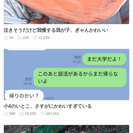
泣きそうだけど我慢する我が子、ぎゃんかわいい
15
226
11,230
返
リ
い
信
ポ
い
数
ス
ね
ト
数
数
小4のいとこ、さすがにかわいすぎている
589
10,155
347,161
返
リ
い
信
ポ
い
数
ス
ね