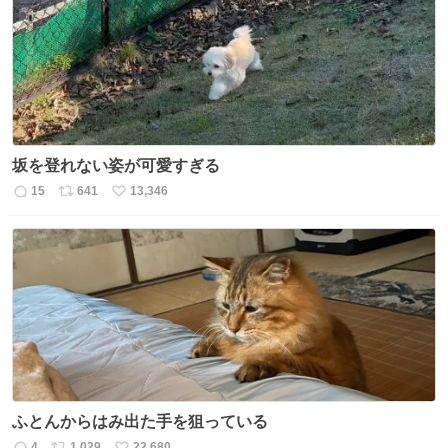
ト
数
数
坂を登れない姿が可愛すぎる
15
641
13,346
返
リ
い
信
ポ
い
数
ス
ね
ト
数
数
ふとんからはみ出た手を狙っている
4
1,029
22,680