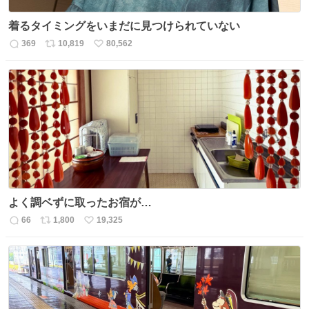
着るタイミングをいまだに見つけられていない
369
10,819
80,562
返
リ
い
信
ポ
い
数
ス
ね
ト
数
数
よく調ベずに取ったお宿が…
66
1,800
19,325
返
リ
い
信
ポ
い
数
ス
ね
ト
数
数