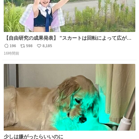
【自由研究の成果発表】 “スカートは回転によって広がる
が、岡澤恋によって270°までなら広がらずに回転が可能な
196
598
8,185
返
リ
い
ことが証明された！”
16時間前
信
ポ
い
数
ス
ね
ト
数
数
少しは嫌がったらいいのに