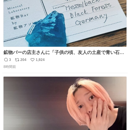
鉱物バーの店主さんに「子供の頃、友人の土産で青い石を
貰って、それがすごく気に入ってたのに、いつかの引越し
3
204
1,924
返
リ
い
で無くしてしまった」という話をしたら、 「お土産で買っ
8時間前
信
ポ
い
てきたくらいの価格感なら、ドイツの黒い森のフローライ
数
ス
ね
トかな…」と当たりつけてもらった。確かにこんな感じだ
ト
数
数
った気がする 凄い