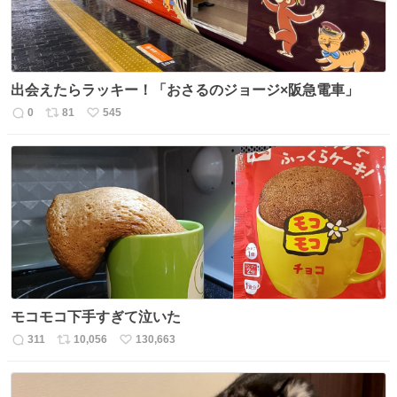
出会えたらラッキー！「おさるのジョージ×阪急電車」
0
81
545
返
リ
い
信
ポ
い
数
ス
ね
ト
数
数
モコモコ下手すぎて泣いた
311
10,056
130,663
返
リ
い
信
ポ
い
数
ス
ね