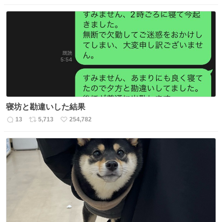
信
ポ
い
数
ス
ね
ト
数
数
寝坊と勘違いした結果
13
5,713
254,782
返
リ
い
信
ポ
い
数
ス
ね
ト
数
数