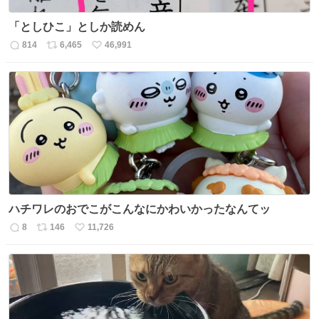
「としひこ」としか読めん
814
6,465
46,991
返
リ
い
信
ポ
い
数
ス
ね
ト
数
数
ハチワレのおでこがこんなにかわいかったなんてッ
8
146
11,726
返
リ
い
信
ポ
い
数
ス
ね
ト
数
数