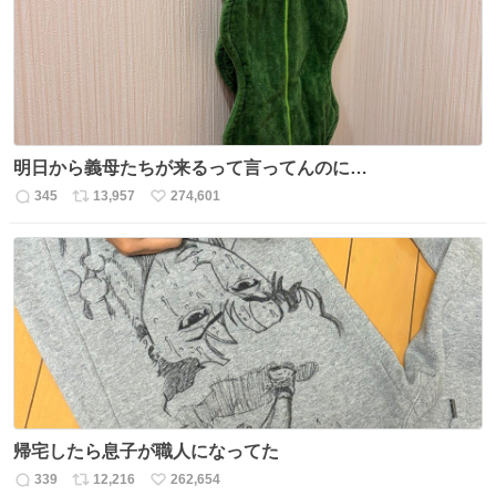
数
明日から義母たちが来るって言ってんのに…
345
13,957
274,601
返
リ
い
信
ポ
い
数
ス
ね
ト
数
数
帰宅したら息子が職人になってた
339
12,216
262,654
返
リ
い