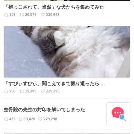
「抱っこされて、当然」な犬たちを集めてみた
103
20,977
230,643
返
リ
い
信
ポ
い
数
ス
ね
ト
数
数
「すぴぃすぴぃ」聞こえてきて振り返ったら…
356
19,295
225,295
返
リ
い
信
ポ
い
数
ス
ね
整骨院の先生の封印を解いてしまった
ト
数
数
433
13,426
229,298
返
リ
い
信
ポ
い