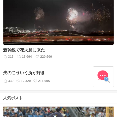
数
ス
ね
ト
数
数
新幹線で花火見に来た
315
13,064
220,606
返
リ
い
信
ポ
い
数
ス
ね
夫のこういう所が好き
ト
数
数
339
12,320
216,005
返
リ
い
信
ポ
い
数
ス
ね
人気ポスト
ト
数
数