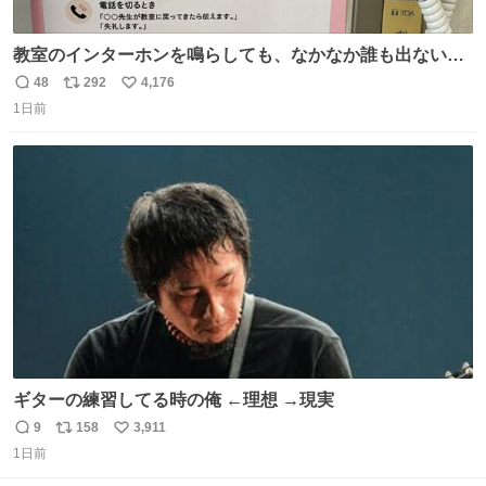
教室のインターホンを鳴らしても、なかなか誰も出ないこ
とがあります…。 もしかすると「電話の出方」に困ってい
48
292
4,176
返
リ
い
るのかもしれません。 そこで「何を話せばいいか」が見え
1日前
信
ポ
い
る手引きを用意して、安心して電話に出られるようにしま
数
ス
ね
す。 インターホンの応対も大切なコミュニケーションの学
ト
数
数
びです。
ギターの練習してる時の俺 ←理想 →現実
9
158
3,911
返
リ
い
1日前
信
ポ
い
数
ス
ね