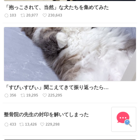
「抱っこされて、当然」な犬たちを集めてみた
103
20,977
230,643
返
リ
い
信
ポ
い
数
ス
ね
ト
数
数
「すぴぃすぴぃ」聞こえてきて振り返ったら…
356
19,295
225,295
返
リ
い
信
ポ
い
数
ス
ね
整骨院の先生の封印を解いてしまった
ト
数
数
433
13,426
229,298
返
リ
い
信
ポ
い