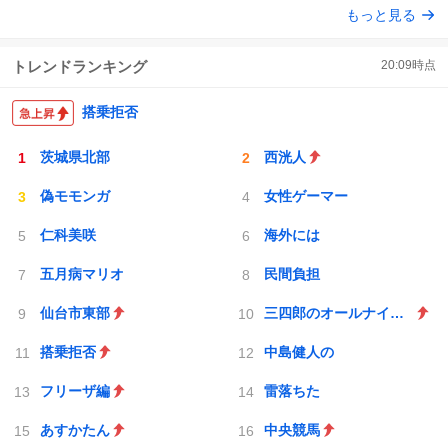
もっと見る
ト
数
数
トレンドランキング
20:09
時点
搭乗拒否
茨城県北部
西洸人
偽モモンガ
女性ゲーマー
仁科美咲
海外には
五月病マリオ
民間負担
仙台市東部
三四郎のオールナイトニッポン0
搭乗拒否
中島健人の
フリーザ編
雷落ちた
あすかたん
中央競馬