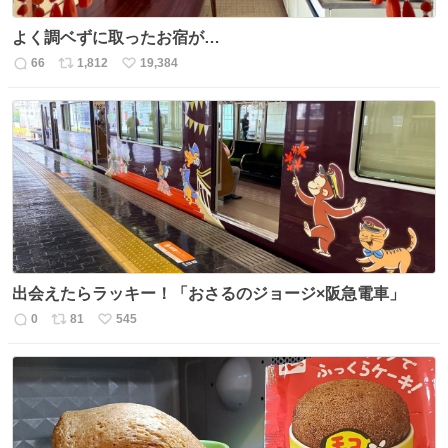
よく調ベずに取ったお宿が…
66
1,812
19,384
返
リ
い
信
ポ
い
数
ス
ね
ト
数
数
出会えたらラッキー！「おさるのジョージ×阪急電車」
0
81
545
返
リ
い
信
ポ
い
数
ス
ね
ト
数
数