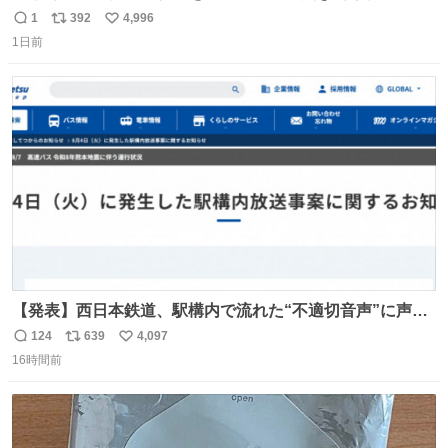
りまんじゅうパイセンが
1
392
4,996
返
リ
い
1日前
信
ポ
い
数
ス
ね
ト
数
数
【発表】西日本鉄道、駅構内で流れた“不適切音声”に声明
「被害届も検討」 news.livedoor.com/article/detail… 4日
124
639
4,097
返
リ
い
に西鉄福岡（天神）駅および薬院駅で発生した駅構内放送
16時間前
信
ポ
い
事案について声明を公表した。「第三者によって駅構内放
数
ス
ね
送設備に外部から不正に音声が流された可能性も含めて確
ト
数
数
認を実施」と説明した。