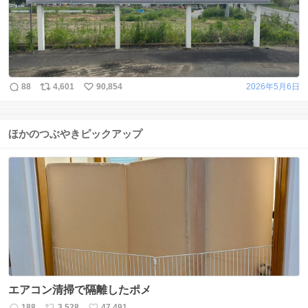
88
4,601
90,854
2026年5月6日
ほかのつぶやきピックアップ
エアコン清掃で隔離したポメ
188
3,528
47,491