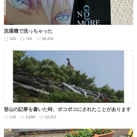
洗濯機で洗っちゃった
340
795
68,456
返
リ
い
信
ポ
い
数
ス
ね
ト
数
数
登山の記事を書いた時、ボコボコにされたことがあります
139
5,699
82,257
返
リ
い
信
ポ
い
数
ス
ね