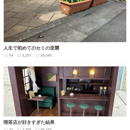
ト
数
数
人生で初めてのセミの逆襲
54
1,257
26,046
返
リ
い
信
ポ
い
数
ス
ね
ト
数
数
喫茶店が好きすぎた結果
31
2,708
65,102