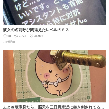
彼女の名前呼び間違えたレベルのミス
68
2,723
34,906
返
リ
い
14時間前
信
ポ
い
数
ス
ね
ト
数
数
ふと冷蔵庫見たら、脳天を三日月宗近に突き刺されてるく