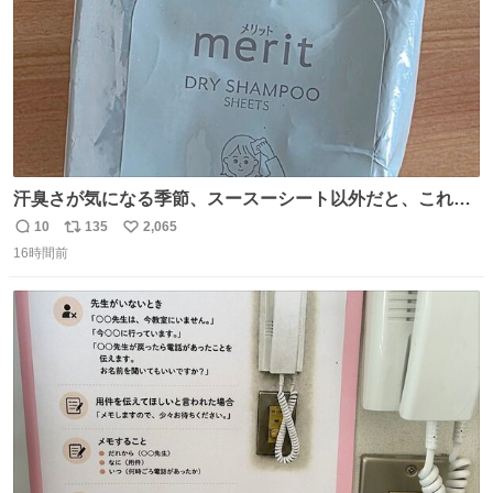
汗臭さが気になる季節、スースーシート以外だと、これが
とにかくスッキリする。2年くらい前に #生活は踊る で紹
10
135
2,065
返
リ
い
介したやつ。おじさんにもおばさんにもオススメだ。ドラ
16時間前
信
ポ
い
ストに売ってるぞ。ドライシャンプーって書いてあるけど
数
ス
ね
汗拭きシートみたいなもの。耳裏襟足首筋がんがん拭いて
ト
数
数
汗臭不安を解消。