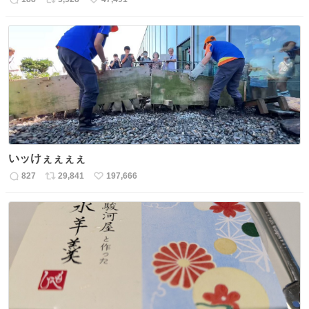
返
リ
い
信
ポ
い
数
ス
ね
ト
数
数
いッけぇぇぇぇ
827
29,841
197,666
返
リ
い
信
ポ
い
数
ス
ね
ト
数
数