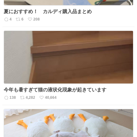
夏におすすめ！ カルディ購入品まとめ
4
6
208
返
リ
い
信
ポ
い
数
ス
ね
ト
数
数
今年も暑すぎて猫の液状化現象が起きています
138
4,282
40,664
返
リ
い
信
ポ
い
数
ス
ね
ト
数
数