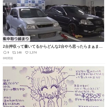
2台押収って書いてるからどんな2台やろ思ったらまぁまぁ
へんてこな1台押収してて笑い止まらん
9
146
1,374
返
リ
い
8時間前
信
ポ
い
数
ス
ね
ト
数
数