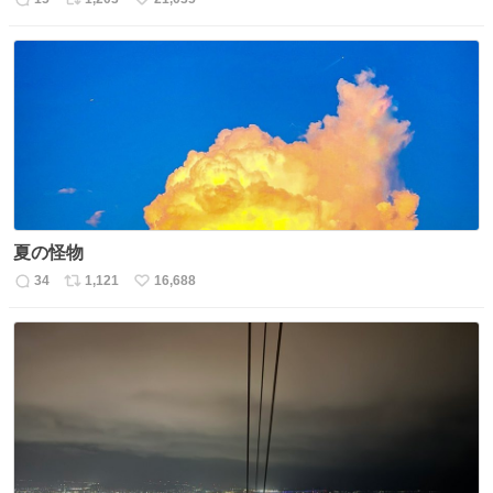
返
リ
い
信
ポ
い
数
ス
ね
ト
数
数
夏の怪物
34
1,121
16,688
返
リ
い
信
ポ
い
数
ス
ね
ト
数
数