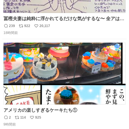
冨樫夫妻は純粋に浮かれてるだけな気がするな〜 全アはこ
こに自分の市場価値的なものを上乗せするので、 すっぴん
239
922
20,117
返
リ
い
＆寝起きのボサボサ頭でも「今日も可愛いね」が止まらな
18時間前
信
ポ
い
い。放っておくと永遠に髪撫でてきて作業進まない()
数
ス
ね
156cm40kg、年中日焼け止めとお友達の私より綺麗な手や
ト
数
数
めてもろて とか言う
アメリカの楽しすぎるケーキたち①
2
114
925
返
リ
い
9時間前
信
ポ
い