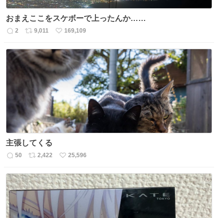
おまえここをスケボーで上ったんか……
2
9,011
169,109
返
リ
い
信
ポ
い
数
ス
ね
ト
数
数
主張してくる
50
2,422
25,596
返
リ
い
信
ポ
い
数
ス
ね
ト
数
数