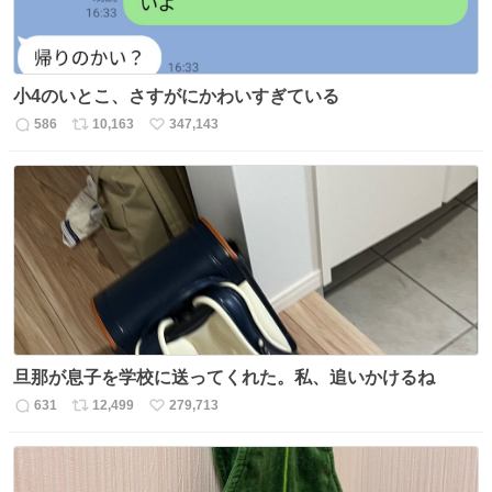
小4のいとこ、さすがにかわいすぎている
586
10,163
347,143
返
リ
い
信
ポ
い
数
ス
ね
ト
数
数
旦那が息子を学校に送ってくれた。私、追いかけるね
631
12,499
279,713
返
リ
い
信
ポ
い
数
ス
ね
ト
数