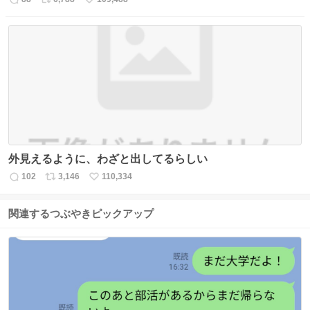
返
リ
い
信
ポ
い
数
ス
ね
ト
数
数
外見えるように、わざと出してるらしい
102
3,146
110,334
返
リ
い
信
ポ
い
数
ス
ね
関連するつぶやきピックアップ
ト
数
数