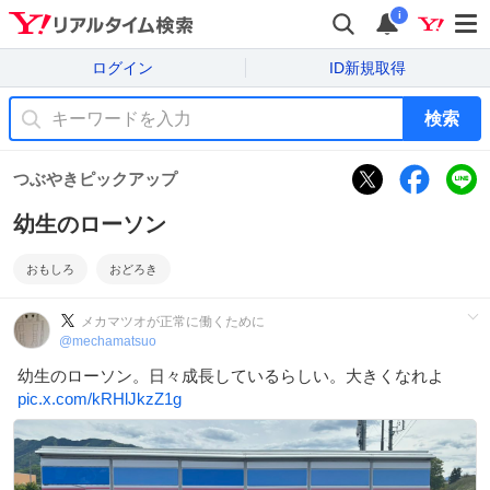
i
ログイン
ID新規取得
検索
つぶやきピックアップ
幼生のローソン
おもしろ
おどろき
メカマツオが正常に働くために
@
mechamatsuo
幼生のローソン。日々成長しているらしい。大きくなれよ
pic.x.com/kRHlJkzZ1g