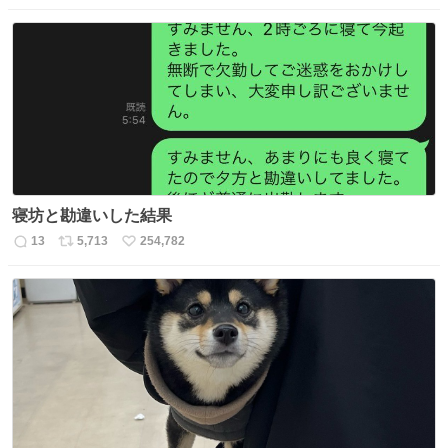
信
ポ
い
数
ス
ね
ト
数
数
寝坊と勘違いした結果
13
5,713
254,782
返
リ
い
信
ポ
い
数
ス
ね
ト
数
数