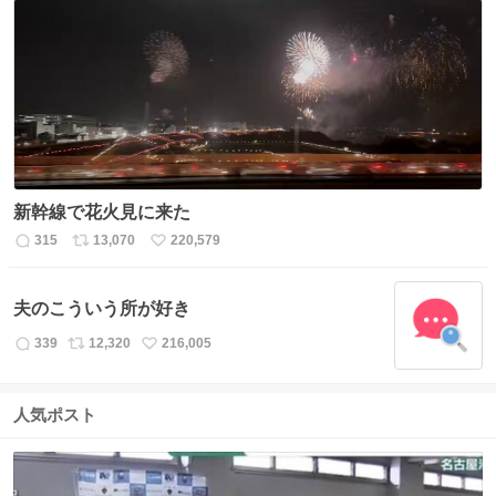
数
ス
ね
ト
数
数
新幹線で花火見に来た
315
13,070
220,579
返
リ
い
信
ポ
い
数
ス
ね
夫のこういう所が好き
ト
数
数
339
12,320
216,005
返
リ
い
信
ポ
い
数
ス
ね
人気ポスト
ト
数
数