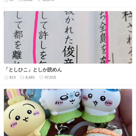
返
リ
い
信
ポ
い
数
ス
ね
ト
数
数
「としひこ」としか読めん
813
6,481
47,015
返
リ
い
信
ポ
い
数
ス
ね
ト
数
数