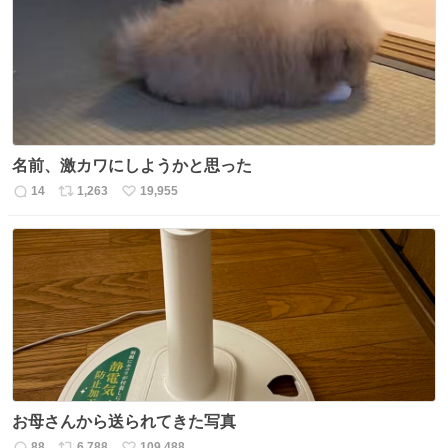
ト
数
数
名前、激カワにしようかと思った
14
1,263
19,955
返
リ
い
信
ポ
い
数
ス
ね
ト
数
数
お母さんから送られてきた写真
88
6,788
109,488