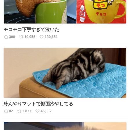
モコモコ下手すぎて泣いた
308
10,055
130,651
返
リ
い
信
ポ
い
数
ス
ね
ト
数
数
冷んやりマットで顔面冷やしてる
82
3,833
46,002
返
リ
い
信
ポ
い
数
ス
ね