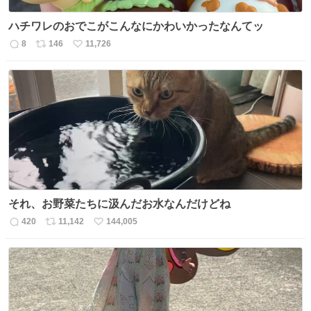
ハチワレのおでこがこんなにかわいかったなんてッ
8
146
11,726
返
リ
い
信
ポ
い
数
ス
ね
ト
数
数
それ、お野菜たちに汲んだお水なんだけどね
420
11,142
144,005
返
リ
い
信
ポ
い
数
ス
ね
ト
数
数