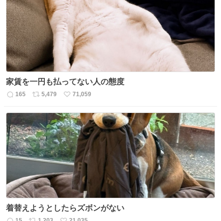
ト
数
数
家賃を一円も払ってない人の態度
165
5,479
71,059
返
リ
い
信
ポ
い
数
ス
ね
ト
数
数
着替えようとしたらズボンがない
15
1,203
21,035