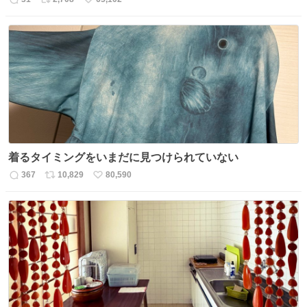
返
リ
い
信
ポ
い
数
ス
ね
ト
数
数
着るタイミングをいまだに見つけられていない
367
10,829
80,590
返
リ
い
信
ポ
い
数
ス
ね
ト
数
数