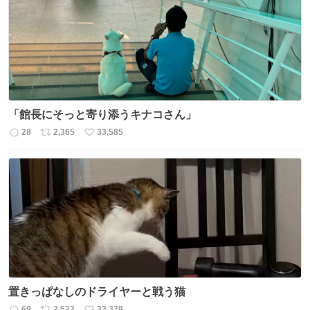
ト
数
数
「館長にそっと寄り添うキナコさん」
28
2,365
33,585
返
リ
い
信
ポ
い
数
ス
ね
ト
数
数
置きっぱなしのドライヤーと戦う猫
69
2,522
32,378