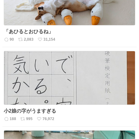
「あひるとおひるね」
90
2,083
31,154
返
リ
い
信
ポ
い
数
ス
ね
ト
数
数
小2娘の字がうますぎる
188
995
76,972
返
リ
い
信
ポ
い
数
ス
ね