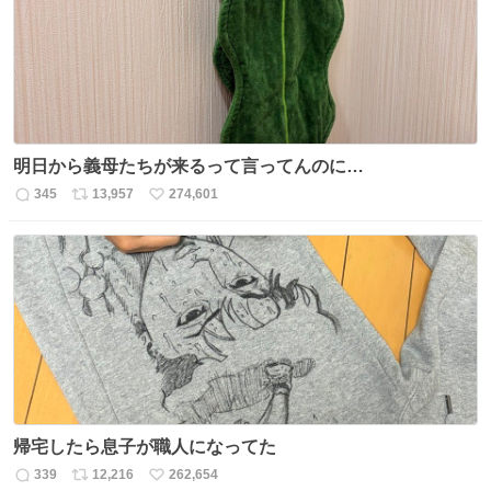
数
明日から義母たちが来るって言ってんのに…
345
13,957
274,601
返
リ
い
信
ポ
い
数
ス
ね
ト
数
数
帰宅したら息子が職人になってた
339
12,216
262,654
返
リ
い