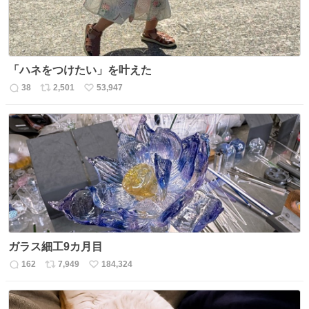
「ハネをつけたい」を叶えた
38
2,501
53,947
返
リ
い
信
ポ
い
数
ス
ね
ト
数
数
ガラス細工9カ月目
162
7,949
184,324
返
リ
い
信
ポ
い
数
ス
ね