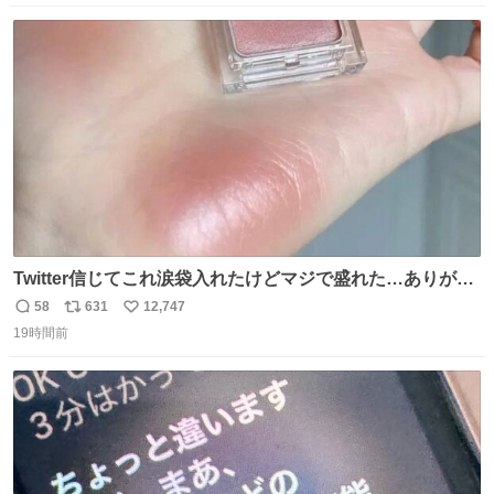
数
ス
ね
ト
数
数
Twitter信じてこれ涙袋入れたけどマジで盛れた…ありがと
う…
58
631
12,747
返
リ
い
19時間前
信
ポ
い
数
ス
ね
ト
数
数