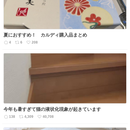
夏におすすめ！ カルディ購入品まとめ
4
6
208
返
リ
い
信
ポ
い
数
ス
ね
ト
数
数
今年も暑すぎて猫の液状化現象が起きています
138
4,309
40,708
返
リ
い
信
ポ
い