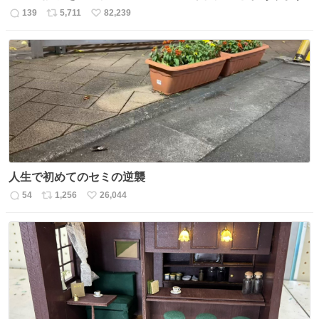
139
5,711
82,239
返
リ
い
信
ポ
い
数
ス
ね
ト
数
数
人生で初めてのセミの逆襲
54
1,256
26,044
返
リ
い
信
ポ
い
数
ス
ね
ト
数
数