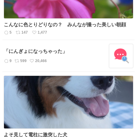
こんなに色とりどりなの？ みんなが撮った美しい朝顔
5
147
1,477
返
リ
い
信
ポ
い
数
ス
ね
「にんぎょになっちゃった」
ト
数
数
9
599
20,466
返
リ
い
信
ポ
い
数
ス
ね
ト
数
数
よそ見して電柱に激突した犬