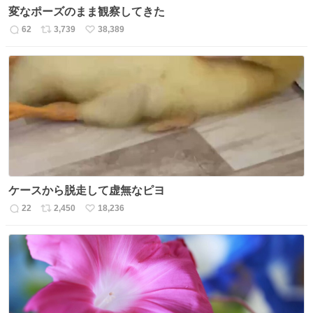
変なポーズのまま観察してきた
62
3,739
38,389
返
リ
い
信
ポ
い
数
ス
ね
ト
数
数
ケースから脱走して虚無なピヨ
22
2,450
18,236
返
リ
い
信
ポ
い
数
ス
ね
ト
数
数