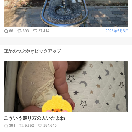
66
893
27,414
2026年5月6日
ほかのつぶやきピックアップ
こういう走り方の人いたよね
394
5,352
154,640
返
リ
い