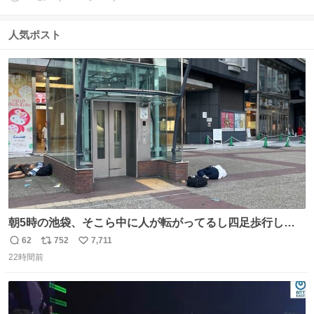
返
リ
い
信
ポ
い
数
ス
ね
人気ポスト
ト
数
数
朝5時の池袋、そこら中に人が転がってるし四足歩行して
る人もいるしで良い街だ
62
752
7,711
返
リ
い
22時間前
信
ポ
い
数
ス
ね
ト
数
数