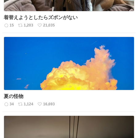
着替えようとしたらズボンがない
15
1,203
21,035
返
リ
い
信
ポ
い
数
ス
ね
ト
数
数
夏の怪物
34
1,124
16,693
返
リ
い
信
ポ
い
数
ス
ね
ト
数
数