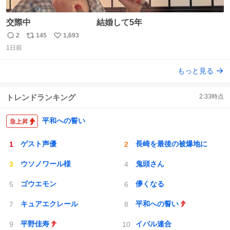
交際中 結婚して5年
2
145
1,693
返
リ
い
1日前
信
ポ
い
数
ス
ね
もっと見る
ト
数
数
トレンドランキング
2:33
時点
平和への誓い
ゲスト声優
長崎を最後の被爆地に
ウソノワール様
鬼頭さん
ゴウエモン
儚くなる
キュアエクレール
平和への誓い
平野佳寿
イバル連合