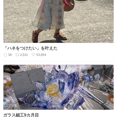
数
ス
ね
ト
数
数
「ハネをつけたい」を叶えた
38
2,511
53,954
返
リ
い
信
ポ
い
数
ス
ね
ト
数
数
ガラス細工9カ月目