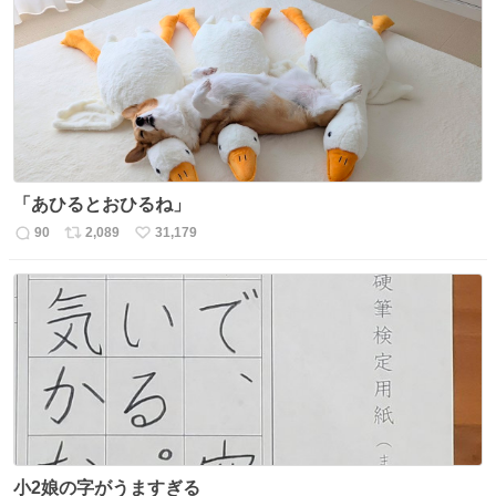
数
ス
ね
ト
数
数
「あひるとおひるね」
90
2,089
31,179
返
リ
い
信
ポ
い
数
ス
ね
ト
数
数
小2娘の字がうますぎる