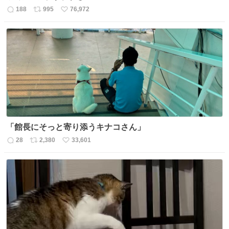
188
995
76,972
返
リ
い
信
ポ
い
数
ス
ね
ト
数
数
「館長にそっと寄り添うキナコさん」
28
2,380
33,601
返
リ
い
信
ポ
い
数
ス
ね
ト
数
数