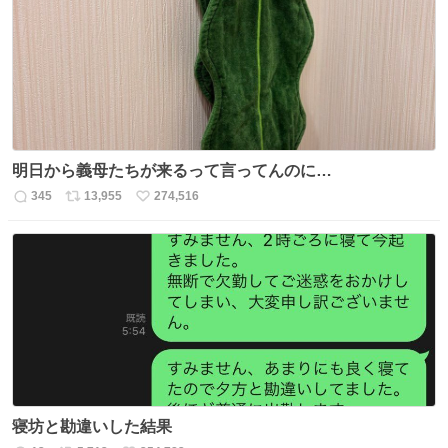
ト
数
数
明日から義母たちが来るって言ってんのに…
345
13,955
274,516
返
リ
い
信
ポ
い
数
ス
ね
ト
数
数
寝坊と勘違いした結果