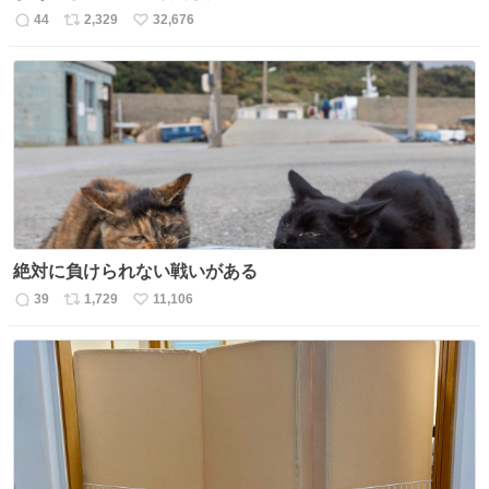
44
2,329
32,676
返
リ
い
信
ポ
い
数
ス
ね
ト
数
数
絶対に負けられない戦いがある
39
1,729
11,106
返
リ
い
信
ポ
い
数
ス
ね
ト
数
数