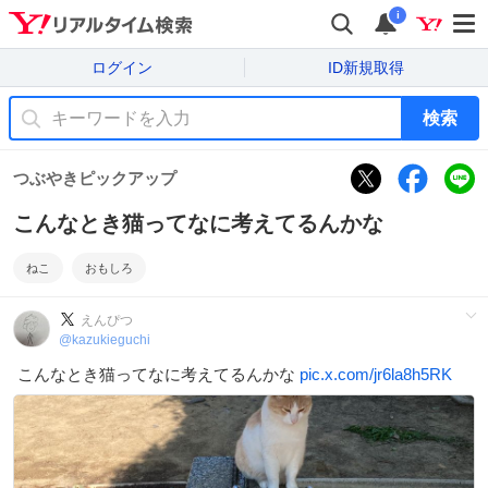
i
ログイン
ID新規取得
検索
つぶやきピックアップ
こんなとき猫ってなに考えてるんかな
ねこ
おもしろ
えんぴつ
@
kazukieguchi
こんなとき猫ってなに考えてるんかな
pic.x.com/jr6la8h5RK