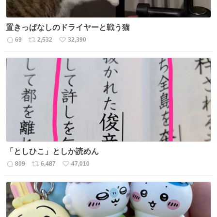
置きっぱなしのドライヤーと戦う猫
69
2,532
32,390
返
リ
い
信
ポ
い
数
ス
ね
ト
数
数
「としひこ」としか読めん
809
6,487
47,010
返
リ
い
信
ポ
い
数
ス
ね
ト
数
数