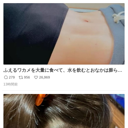
数
ス
ね
ト
数
数
ふえるワカメを大量に食べて、水を飲むとおなかは膨ら
む・・・・！？ ⚠️よい子は絶対マネしないでね⚠️ #夏休み
279
956
26,969
返
リ
い
の自由研究
13時間前
信
ポ
い
数
ス
ね
ト
数
数