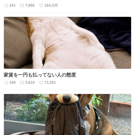
161
7,966
184,335
返
リ
い
信
ポ
い
数
ス
ね
ト
数
数
家賃を一円も払ってない人の態度
168
5,610
73,352
返
リ
い
信
ポ
い
数
ス
ね
ト
数
数