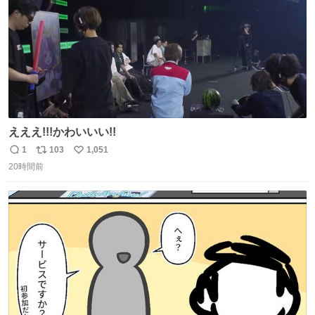
えええ!!!かわいいい!!
1
103
1,051
返
リ
い
20時間前
信
ポ
い
数
ス
ね
ト
数
数