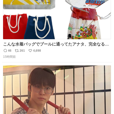
こんな水着バッグでプールに通ってたアナタ、完全なる同
世代（笑） #70年代 #80年代 #昭和レトロ
46
261
4,698
返
リ
い
15時間前
信
ポ
い
数
ス
ね
ト
数
数