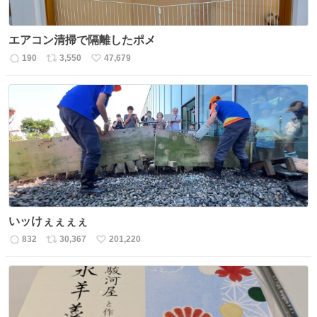
エアコン清掃で隔離したポメ
190
3,550
47,679
返
リ
い
信
ポ
い
数
ス
ね
ト
数
数
いッけぇぇぇぇ
832
30,367
201,220
返
リ
い
信
ポ
い
数
ス
ね
ト
数
数