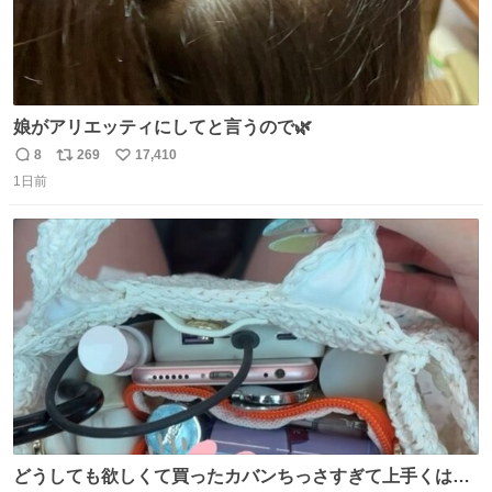
娘がアリエッティにしてと言うので🌿
8
269
17,410
返
リ
い
1日前
信
ポ
い
数
ス
ね
ト
数
数
どうしても欲しくて買ったカバンちっさすぎて上手くはめ