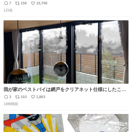
ないと荷物入らん。女のカバンってなんでこんなちっさい
7
150
10,700
返
リ
い
の
1日前
信
ポ
い
数
ス
ね
ト
数
数
我が家のベストバイは網戸をクリアネット仕様にしたこ
と。網目が細かいから虫の侵入は一切許さないし、見た目
3
103
1,863
返
リ
い
もクリアで網戸の存在を感じない。特筆すべきはその値
18時間前
信
ポ
い
段。家全体(9箇所)でも3万円でお釣りが来るという超最強
数
ス
ね
コスパ。これから家を建てる方は迷わず採用してほしい。
ト
数
数