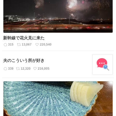
新幹線で花火見に来た
315
13,067
220,540
返
リ
い
信
ポ
い
数
ス
ね
夫のこういう所が好き
ト
数
数
339
12,320
216,005
返
リ
い
信
ポ
い
数
ス
ね
ト
数
数