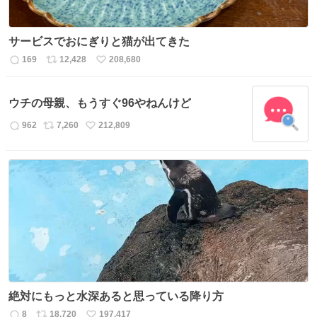
サービスでおにぎりと猫が出てきた
169
12,428
208,680
返
リ
い
信
ポ
い
数
ス
ね
ウチの母親、もうすぐ96やねんけど
ト
数
数
962
7,260
212,809
返
リ
い
信
ポ
い
数
ス
ね
ト
数
数
絶対にもっと水深あると思っている降り方
8
18,720
197,417