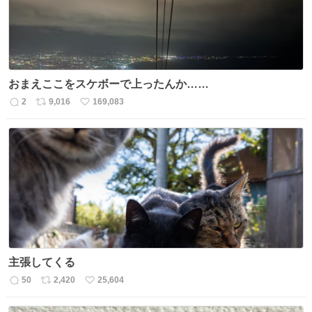
おまえここをスケボーで上ったんか……
2
9,016
169,083
返
リ
い
信
ポ
い
数
ス
ね
ト
数
数
主張してくる
50
2,420
25,604
返
リ
い
信
ポ
い