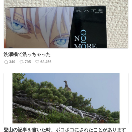
数
ス
ね
ト
数
数
洗濯機で洗っちゃった
340
795
68,456
返
リ
い
信
ポ
い
数
ス
ね
ト
数
数
登山の記事を書いた時、ボコボコにされたことがあります