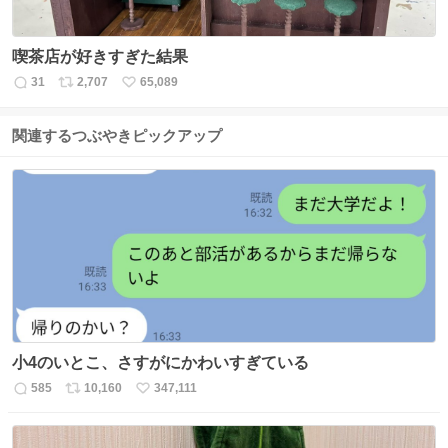
喫茶店が好きすぎた結果
31
2,707
65,089
返
リ
い
信
ポ
い
数
ス
ね
関連するつぶやきピックアップ
ト
数
数
小4のいとこ、さすがにかわいすぎている
585
10,160
347,111
返
リ
い
信
ポ
い
数
ス
ね