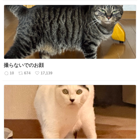
信
ポ
い
数
ス
ね
ト
数
数
撮らないでのお顔
10
674
17,139
返
リ
い
信
ポ
い
数
ス
ね
ト
数
数