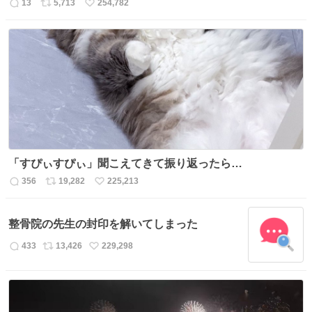
13
5,713
254,782
返
リ
い
信
ポ
い
数
ス
ね
ト
数
数
「すぴぃすぴぃ」聞こえてきて振り返ったら…
356
19,282
225,213
返
リ
い
信
ポ
い
数
ス
ね
整骨院の先生の封印を解いてしまった
ト
数
数
433
13,426
229,298
返
リ
い
信
ポ
い
数
ス
ね
ト
数
数