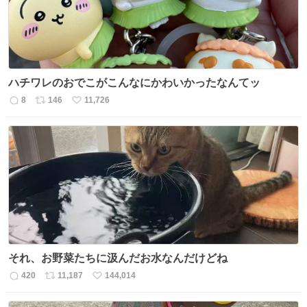
ハチワレのおでこがこんなにかわいかったなんてッ
8
146
11,726
返
リ
い
信
ポ
い
数
ス
ね
ト
数
数
それ、お野菜たちに汲んだお水なんだけどね
420
11,187
144,014
返
リ
い
信
ポ
い