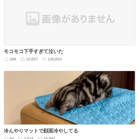
ト
数
数
モコモコ下手すぎて泣いた
308
10,057
130,654
返
リ
い
信
ポ
い
数
ス
ね
ト
数
数
冷んやりマットで顔面冷やしてる
82
3,834
45,997