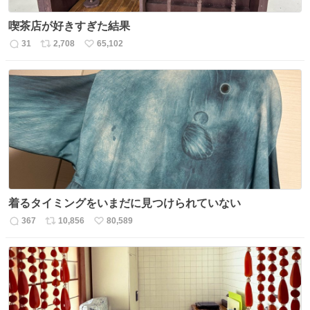
喫茶店が好きすぎた結果
31
2,708
65,102
返
リ
い
信
ポ
い
数
ス
ね
ト
数
数
着るタイミングをいまだに見つけられていない
367
10,856
80,589
返
リ
い
信
ポ
い
数
ス
ね
ト
数
数