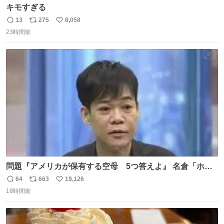
キモすぎる
13
275
8,058
返
リ
い
23時間前
信
ポ
い
数
ス
ね
ト
数
数
問題『アメリカが保有する空母 5つ答えよ』 名倉「ホン
マごめん、日本」
64
663
19,126
返
リ
い
18時間前
信
ポ
い
数
ス
ね
ト
数