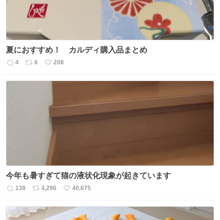
夏におすすめ！ カルディ購入品まとめ
4
6
208
返
リ
い
信
ポ
い
数
ス
ね
ト
数
数
今年も暑すぎて猫の液状化現象が起きています
138
4,296
40,675
返
リ
い
信
ポ
い
数
ス
ね