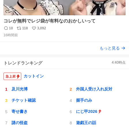
コレが無料でレジ袋が有料なのおかしいって
10
118
3,092
返
リ
い
16時間前
信
ポ
い
数
ス
ね
もっと見る
ト
数
数
トレンドランキング
4:40
時点
カットイン
及川光博
外国人受け入れ反対
チケット確認
握手のみ
寄せ書き
にじ甲2026
謎の怪盗
遊戯王の話