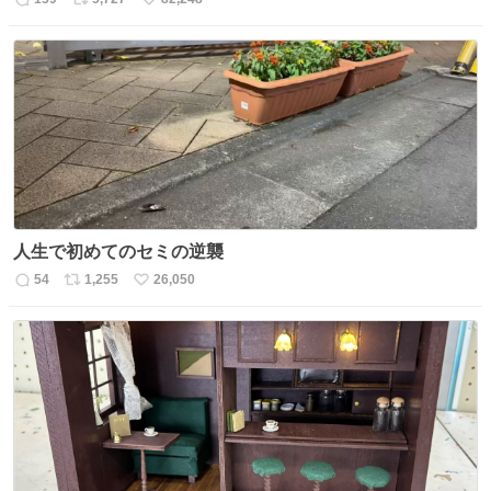
返
リ
い
信
ポ
い
数
ス
ね
ト
数
数
人生で初めてのセミの逆襲
54
1,255
26,050
返
リ
い
信
ポ
い
数
ス
ね
ト
数
数