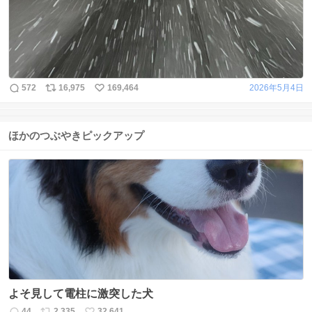
572
16,975
169,464
2026年5月4日
ほかのつぶやきピックアップ
よそ見して電柱に激突した犬
44
2,335
32,641