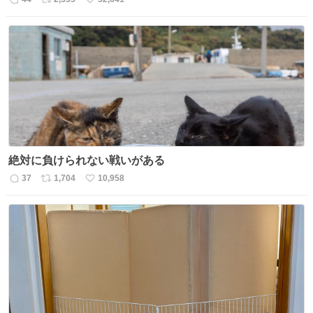
返
リ
い
信
ポ
い
数
ス
ね
ト
数
数
絶対に負けられない戦いがある
37
1,704
10,958
返
リ
い
信
ポ
い
数
ス
ね
ト
数
数