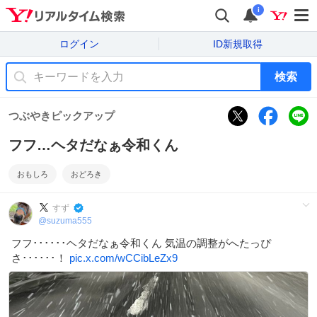
i
ログイン
ID新規取得
検索
つぶやきピックアップ
フフ…ヘタだなぁ令和くん
おもしろ
おどろき
すず
@
suzuma555
フフ･･････ヘタだなぁ令和くん 気温の調整がへたっぴ
さ･･････！
pic.x.com/wCCibLeZx9