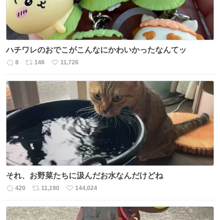
ハチワレのおでこがこんなにかわいかったなんてッ
8
146
11,726
返
リ
い
信
ポ
い
数
ス
ね
ト
数
数
それ、お野菜たちに汲んだお水なんだけどね
420
11,190
144,024
返
リ
い
信
ポ
い
数
ス
ね