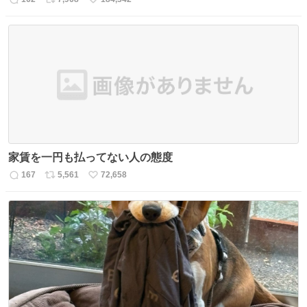
返
リ
い
信
ポ
い
数
ス
ね
ト
数
数
家賃を一円も払ってない人の態度
167
5,561
72,658
返
リ
い
信
ポ
い
数
ス
ね
ト
数
数