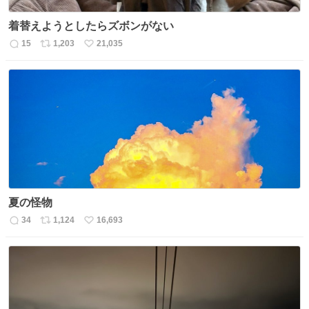
着替えようとしたらズボンがない
15
1,203
21,035
返
リ
い
信
ポ
い
数
ス
ね
ト
数
数
夏の怪物
34
1,124
16,693
返
リ
い
信
ポ
い
数
ス
ね
ト
数
数