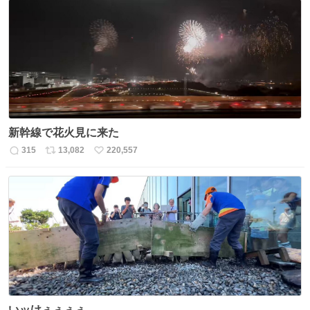
数
ス
ね
ト
数
数
新幹線で花火見に来た
315
13,082
220,557
返
リ
い
信
ポ
い
数
ス
ね
ト
数
数
いッけぇぇぇぇ