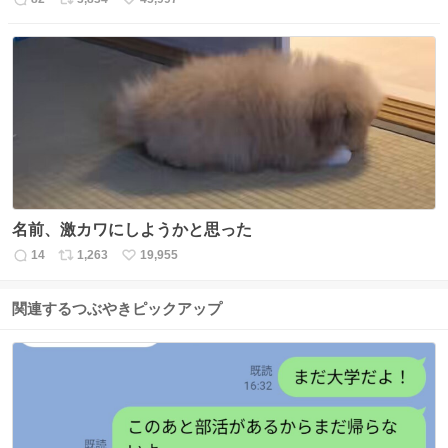
返
リ
い
信
ポ
い
数
ス
ね
ト
数
数
名前、激カワにしようかと思った
14
1,263
19,955
返
リ
い
信
ポ
い
数
ス
ね
関連するつぶやきピックアップ
ト
数
数