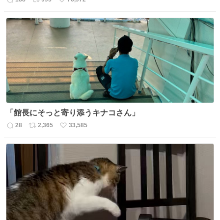
返
リ
い
信
ポ
い
数
ス
ね
ト
数
数
「館長にそっと寄り添うキナコさん」
28
2,365
33,585
返
リ
い
信
ポ
い
数
ス
ね
ト
数
数