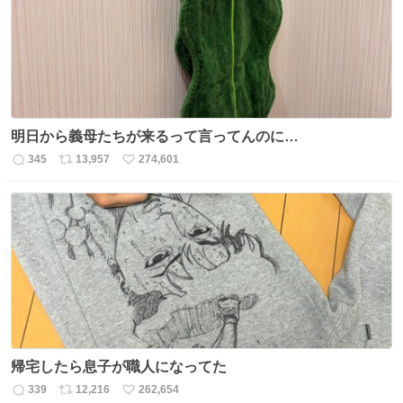
数
明日から義母たちが来るって言ってんのに…
345
13,957
274,601
返
リ
い
信
ポ
い
数
ス
ね
ト
数
数
帰宅したら息子が職人になってた
339
12,216
262,654
返
リ
い