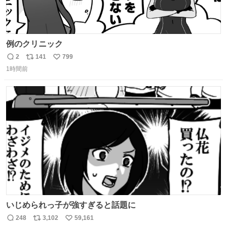
例のクリニック
2
141
799
返
リ
い
1時間前
信
ポ
い
数
ス
ね
ト
数
数
いじめられっ子が強すぎると話題に
248
3,102
59,161
返
リ
い