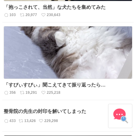
「抱っこされて、当然」な犬たちを集めてみた
103
20,977
230,643
返
リ
い
信
ポ
い
数
ス
ね
ト
数
数
「すぴぃすぴぃ」聞こえてきて振り返ったら…
356
19,291
225,218
返
リ
い
信
ポ
い
数
ス
ね
整骨院の先生の封印を解いてしまった
ト
数
数
433
13,426
229,298
返
リ
い
信
ポ
い