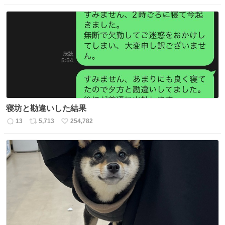
信
ポ
い
数
ス
ね
ト
数
数
寝坊と勘違いした結果
13
5,713
254,782
返
リ
い
信
ポ
い
数
ス
ね
ト
数
数