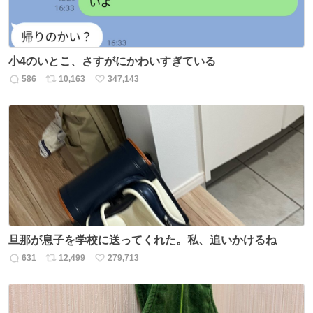
小4のいとこ、さすがにかわいすぎている
586
10,163
347,143
返
リ
い
信
ポ
い
数
ス
ね
ト
数
数
旦那が息子を学校に送ってくれた。私、追いかけるね
631
12,499
279,713
返
リ
い
信
ポ
い
数
ス
ね
ト
数