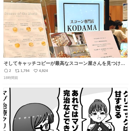
数
そしてキャッチコピーが最高なスコーン屋さんを見つけて
しまったので思わず買い込んでしまった。スコーンなんて
2
1,794
4,924
返
リ
い
パッサパサなほどええですからね。
18時間前
信
ポ
い
数
ス
ね
ト
数
数