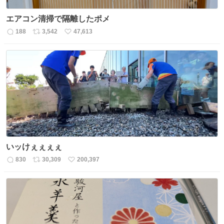
エアコン清掃で隔離したポメ
188
3,542
47,613
返
リ
い
信
ポ
い
数
ス
ね
ト
数
数
いッけぇぇぇぇ
830
30,309
200,397
返
リ
い
信
ポ
い
数
ス
ね
ト
数
数