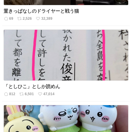
置きっぱなしのドライヤーと戦う猫
69
2,526
32,389
返
リ
い
信
ポ
い
数
ス
ね
ト
数
数
「としひこ」としか読めん
812
6,501
47,014
返
リ
い
信
ポ
い
数
ス
ね
ト
数
数