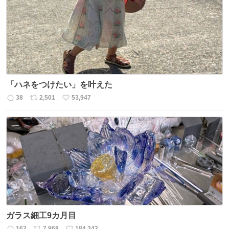
ト
数
数
「ハネをつけたい」を叶えた
38
2,501
53,947
返
リ
い
信
ポ
い
数
ス
ね
ト
数
数
ガラス細工9カ月目
162
7,968
184,342