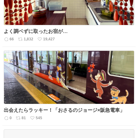
よく調ベずに取ったお宿が…
66
1,832
19,427
返
リ
い
信
ポ
い
数
ス
ね
ト
数
数
出会えたらラッキー！「おさるのジョージ×阪急電車」
0
81
545
返
リ
い
信
ポ
い
数
ス
ね