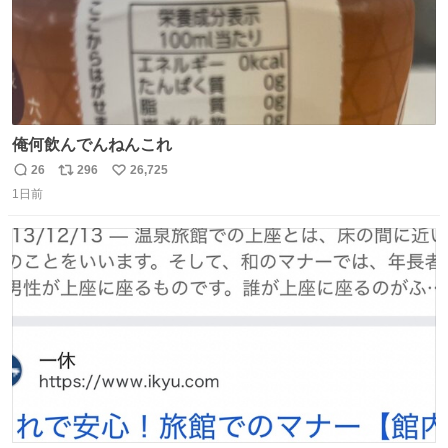
俺何飲んでんねんこれ
26
296
26,725
返
リ
い
1日前
信
ポ
い
数
ス
ね
ト
数
数