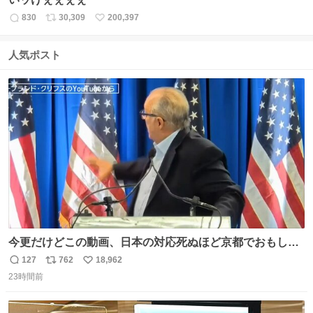
830
30,309
200,397
返
リ
い
信
ポ
い
数
ス
ね
人気ポスト
ト
数
数
今更だけどこの動画、日本の対応死ぬほど京都でおもしろ
い。 なんなら敬語で丁寧に煽りまくってるの好き。笑
127
762
18,962
返
リ
い
23時間前
信
ポ
い
数
ス
ね
ト
数