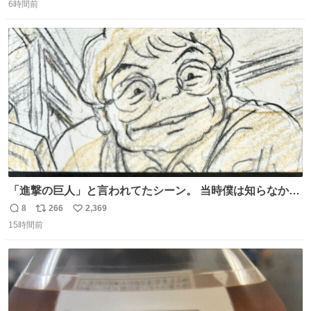
6時間前
信
ポ
い
数
ス
ね
ト
数
数
「進撃の巨人」と言われてたシーン。 当時僕は知らなかっ
たのですが、今見るとすごく「進撃の巨人」ですね。。
8
266
2,369
返
リ
い
15時間前
信
ポ
い
数
ス
ね
ト
数
数