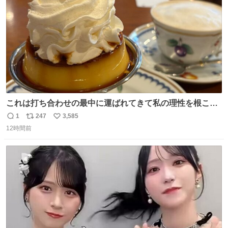
数
これは打ち合わせの最中に運ばれてきて私の理性を根こそ
ぎ奪い去ったプリンの写真です。
1
247
3,585
返
リ
い
12時間前
信
ポ
い
数
ス
ね
ト
数
数