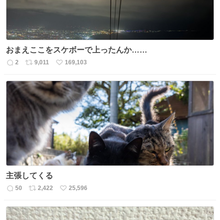
おまえここをスケボーで上ったんか……
2
9,011
169,103
返
リ
い
信
ポ
い
数
ス
ね
ト
数
数
主張してくる
50
2,422
25,596
返
リ
い
信
ポ
い
数
ス
ね