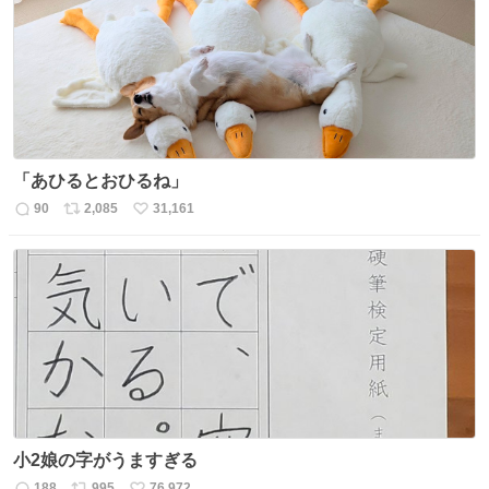
ト
数
数
「あひるとおひるね」
90
2,085
31,161
返
リ
い
信
ポ
い
数
ス
ね
ト
数
数
小2娘の字がうますぎる
188
995
76,972