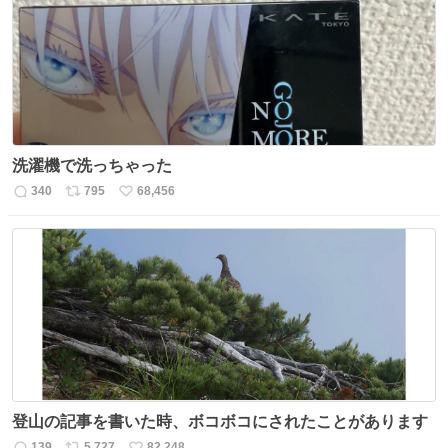
ト
数
数
洗濯機で洗っちゃった
340
795
68,456
返
リ
い
信
ポ
い
数
ス
ね
ト
数
数
登山の記事を書いた時、ボコボコにされたことがあります
139
5,727
82,248