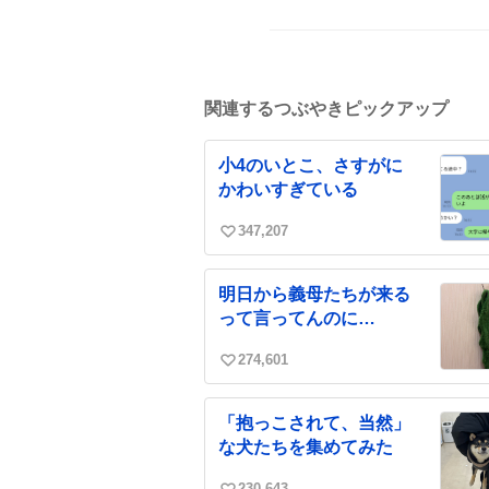
関連するつぶやきピックアップ
小4のいとこ、さすがに
かわいすぎている
347,207
い
い
ね
明日から義母たちが来る
数
って言ってんのに…
274,601
い
い
ね
「抱っこされて、当然」
数
な犬たちを集めてみた
230,643