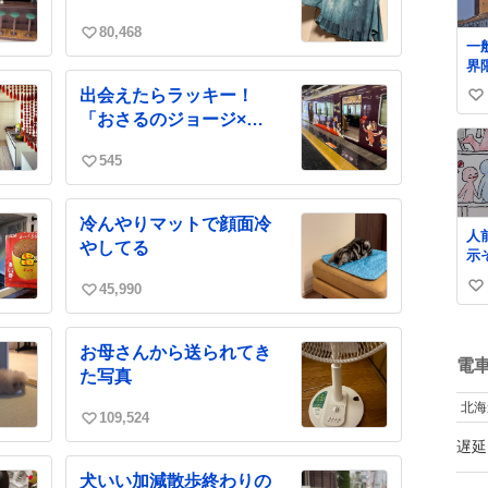
80,468
い
一般
い
界
ね
ョ
出会えたらラッキー！
数
い
マ
「おさるのジョージ×阪
ァ
い
急電車」
ね
545
い
数
い
ね
冷んやりマットで顔面冷
数
人
やしてる
示
人
45,990
い
け
い
愛
い
い
い
ね
ね
お母さんから送られてき
数
数
電
た写真
北海
109,524
い
遅延
い
ね
犬いい加減散歩終わりの