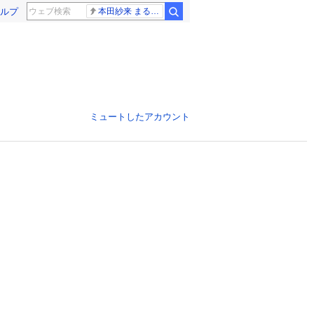
ルプ
本田紗来 まるでお人形
ミュートしたアカウント