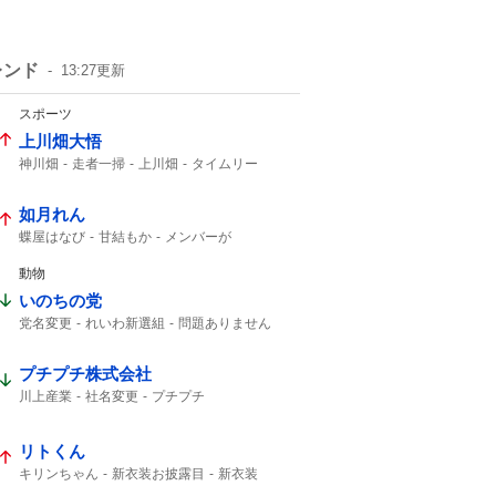
レンド
13:27
更新
スポーツ
上川畑大悟
神川畑
走者一掃
上川畑
タイムリー
北海道日本ハム
如月れん
蝶屋はなび
甘結もか
メンバーが
アンバサダー就任
アンバサダー
動物
いのちの党
党名変更
れいわ新選組
問題ありません
いのち
れいわ
プチプチ株式会社
川上産業
社名変更
プチプチ
リトくん
キリンちゃん
新衣装お披露目
新衣装