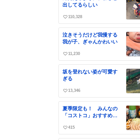
数
出してるらしい
110,328
い
い
ね
泣きそうだけど我慢する
数
我が子、ぎゃんかわいい
11,230
い
い
ね
坂を登れない姿が可愛す
数
ぎる
13,346
い
い
ね
夏季限定も！ みんなの
数
「コストコ」おすすめ商
品
415
い
い