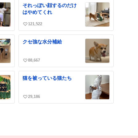
ね
それっぽい顔するのだけ
数
はやめてくれ
121,522
い
い
ね
クセ強な水分補給
数
88,667
い
い
ね
猫を被っている猫たち
数
29,186
い
い
ね
数