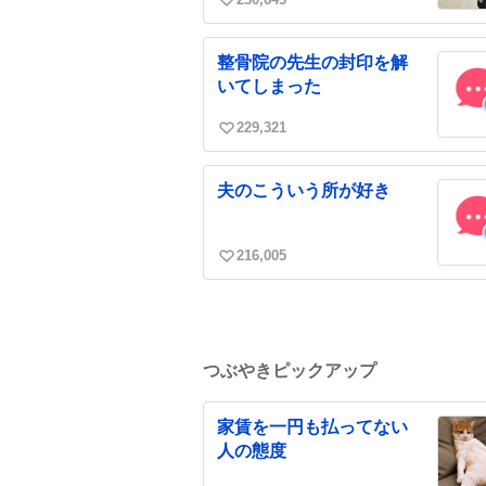
い
い
ね
整骨院の先生の封印を解
数
いてしまった
229,321
い
い
ね
夫のこういう所が好き
数
216,005
い
い
ね
数
つぶやきピックアップ
家賃を一円も払ってない
人の態度