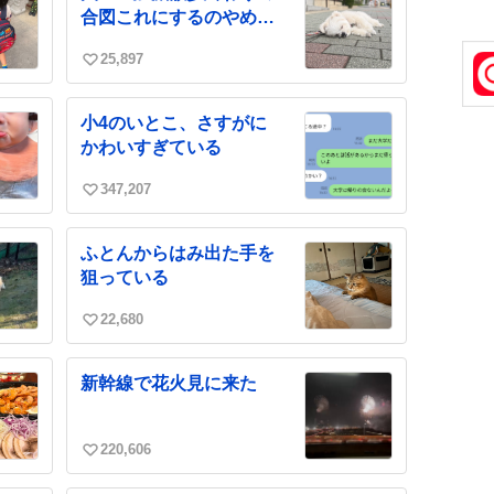
数
合図これにするのやめて
ほしい
25,897
い
い
ね
小4のいとこ、さすがに
数
かわいすぎている
347,207
い
い
ね
ふとんからはみ出た手を
数
狙っている
22,680
い
い
ね
新幹線で花火見に来た
数
220,606
い
い