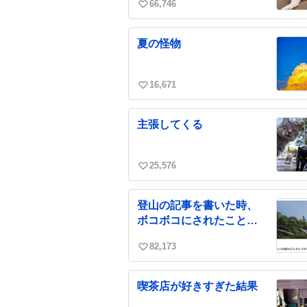
66,746
い
い
ね
夏の怪物
数
16,671
い
い
ね
主張してくる
数
25,576
い
い
ね
登山の記事を書いた時、
数
ボコボコにされたことが
あります
82,173
い
い
ね
喫茶店が好きすぎた結果
数