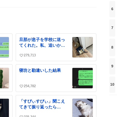
6
7
旦那が息子を学校に送っ
てくれた。私、追いかけ
8
るね
279,713
い
い
9
ね
寝坊と勘違いした結果
数
10
254,782
い
い
ね
「すぴぃすぴぃ」聞こえ
数
てきて振り返ったら…
225,344