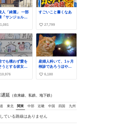
人「綺麗」 一部
すごいこと書くなあ
隈「サンジョルジ
…サンジョルジョ
1,081
27,799
い
…ジョルノジョバ
ーナ！！』
い
ね
数
前でも構わず愛を
産婦人科いて、1ヶ月
そうとする彼女と
検診であろうほやほ
前では恥ずかしい
や赤ちゃん👩‍🍼と推
10,976
6,180
い
ど彼女を死ぬほど
定2,3歳の女の子👧🏻
している彼氏 同士
をワンオペで連れて
い
ませんか✋️
るママがいるのだけ
ね
ども 女の子ずっとマ
数
車遅延
（在来線、私鉄、地下鉄）
マの側から離れな
い…⁉️ 手を繋がなく
道
東北
関東
中部
近畿
中国
四国
九州
てもうろちょろしな
いしママが歩いたら
している路線はありません
ピクミンみたいにﾄﾃﾄ
ﾃついてってるし逃走