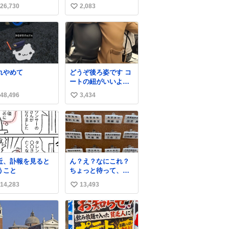
んだけど、なんか
26,730
2,083
い
レ13秒しか滞在許
れてなかったっぽ
い
い え？なんで？
ね
数
れやめて
どうぞ後ろ姿です コ
ートの紐がいいよ
ね…そして腰が細い
48,496
3,434
い
い
ね
数
近、訃報を見ると
ん？え？なにこれ？
うこと
ちょっと待って、聞
いてない これは販売
14,283
13,493
い
されているのもです
か？
い
ね
数