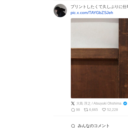
プリントしたくて久しぶりに仕
pic.x.com/TAYGbZSJeh
大島 淳之 / Atsuyuki Ohshima
98
6,665
52,228
みんなのコメント