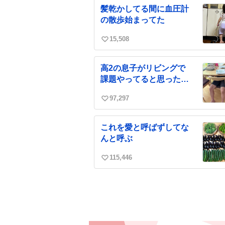
ね
髪乾かしてる間に血圧計
数
の散歩始まってた
15,508
い
い
ね
高2の息子がリビングで
数
課題やってると思った
ら…
97,297
い
い
ね
これを愛と呼ばずしてな
数
んと呼ぶ
115,446
い
い
ね
数