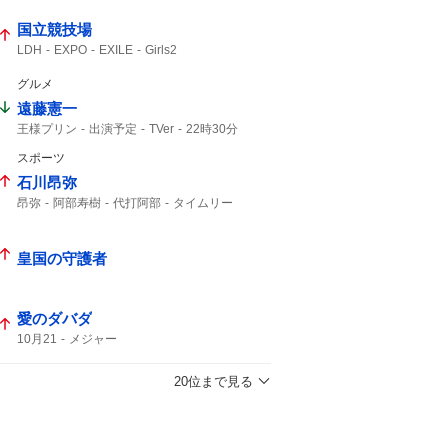
国立競技場
LDH
EXPO
EXILE
Girls2
グルメ
遠藤憲一
王様プリン
出演予定
TVer
22時30分
出演いたします
リクエスト
スポーツ
石川昂弥
昂弥
阿部寿樹
代打阿部
タイムリー
ヤクルト
皇国の守護者
愛のダバダ
10月21
メジャー
20位まで見る