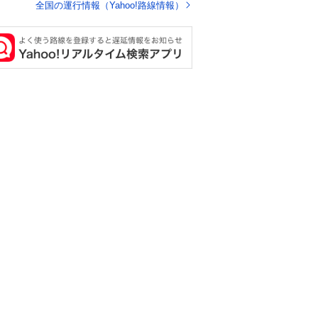
しないし脱走しない
全国の運行情報（Yahoo!路線情報）
し逃げないし走ら文
字数