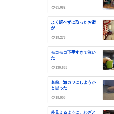
65,082
い
い
ね
よく調ベずに取ったお宿
数
が…
19,276
い
い
ね
モコモコ下手すぎて泣い
数
た
130,635
い
い
ね
名前、激カワにしようか
数
と思った
19,955
い
い
ね
外見えるように、わざと