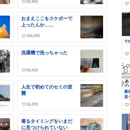
た
20,969
い
い
ヲ
い
さ
い
ね
おまえここをスケボーで
ね
数
数
上ったんか……
169,055
い
そ
い
ね
洗濯機で洗っちゃった
数
い
い
ね
68,410
い
数
い
ね
人生で初めてのセミの逆
数
最
襲
思
26,039
い
い
い
い
ね
ね
着るタイミングをいまだ
数
数
に見つけられていない