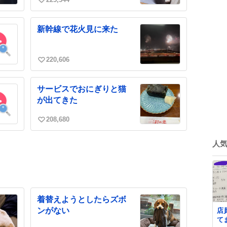
い
い
ね
新幹線で花火見に来た
数
220,606
い
い
ね
サービスでおにぎりと猫
数
が出てきた
208,680
い
い
人
ね
数
着替えようとしたらズボ
ンがない
店
て