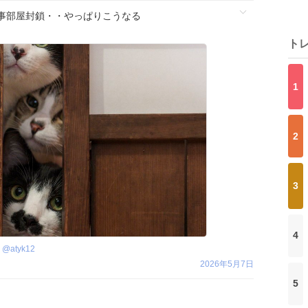
事部屋封鎖・・やっぱりこうなる
ト
1
2
3
4
@
atyk12
2026年5月7日
5