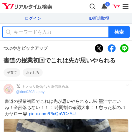
i
ログイン
ID新規取得
検索
つぶやきピックアップ
書道の授業初回でこれは先が思いやられる
子育て
おもしろ
キノ☺︎🍠8y5y4y🍡返信遅め🙏
@
kino0208happy
書道の授業初回でこれは先が思いやられる…🤣 墨汁すごい
ね！全然落ちない！！！ 時間割の確認大事！！怠った私のバ
カヤロー😭
pic.x.com/PlxQnVCzSU