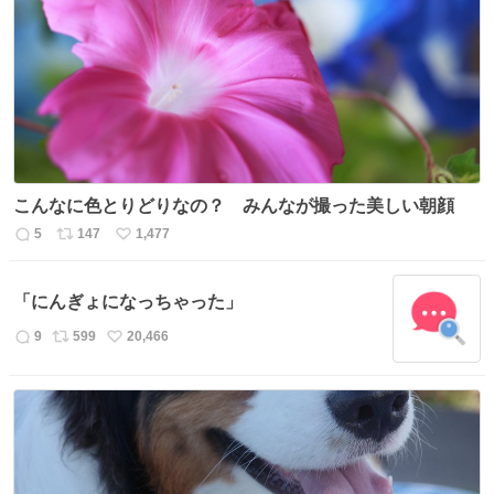
数
ス
ね
ト
数
数
こんなに色とりどりなの？ みんなが撮った美しい朝顔
5
147
1,477
返
リ
い
信
ポ
い
数
ス
ね
「にんぎょになっちゃった」
ト
数
数
9
599
20,466
返
リ
い
信
ポ
い
数
ス
ね
ト
数
数