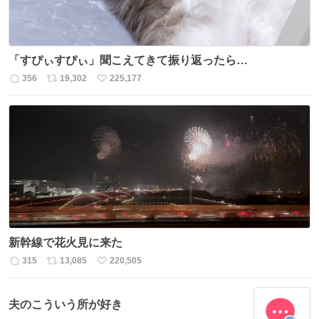
「すぴぃすぴぃ」聞こえてきて振り返ったら…
356
19,302
225,177
返
リ
い
信
ポ
い
数
ス
ね
ト
数
数
新幹線で花火見に来た
315
13,085
220,505
返
リ
い
信
ポ
い
数
ス
ね
夫のこういう所が好き
ト
数