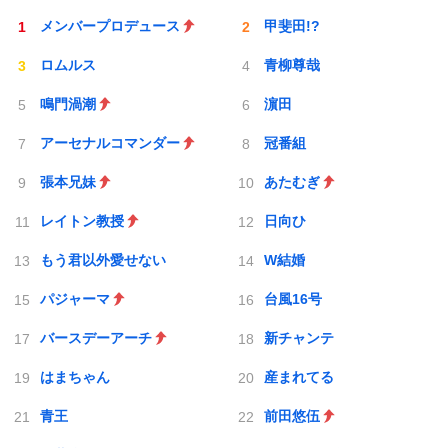
メンバープロデュース
甲斐田!?
ロムルス
青柳尊哉
鳴門渦潮
濵田
アーセナルコマンダー
冠番組
張本兄妹
あたむぎ
レイトン教授
日向ひ
もう君以外愛せない
W結婚
パジャーマ
台風16号
バースデーアーチ
新チャンテ
はまちゃん
産まれてる
青王
前田悠伍