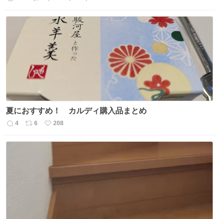
返
リ
い
信
ポ
い
数
ス
ね
ト
数
数
夏におすすめ！ カルディ購入品まとめ
4
6
208
返
リ
い
信
ポ
い
数
ス
ね
ト
数
数