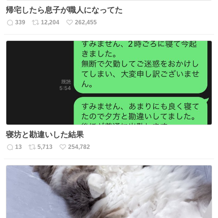
帰宅したら息子が職人になってた
339
12,204
262,455
返
リ
い
信
ポ
い
数
ス
ね
ト
数
数
寝坊と勘違いした結果
13
5,713
254,782
返
リ
い
信
ポ
い
数
ス
ね
ト
数
数