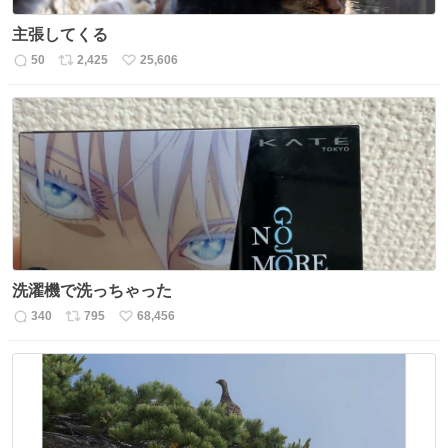
主張してくる
50
2,425
25,606
返
リ
い
信
ポ
い
数
ス
ね
ト
数
数
洗濯機で洗っちゃった
340
795
68,456
返
リ
い
信
ポ
い
数
ス
ね
ト
数
数