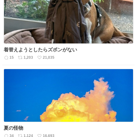
ト
数
数
着替えようとしたらズボンがない
15
1,203
21,035
返
リ
い
信
ポ
い
数
ス
ね
ト
数
数
夏の怪物
34
1,124
16,693