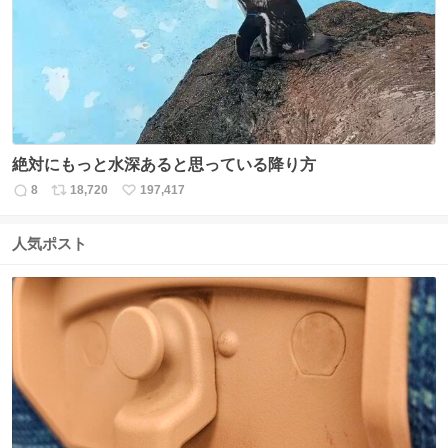
数
絶対にもっと水深あると思っている降り方
8
18,720
197,417
返
リ
い
信
ポ
い
数
ス
ね
人気ポスト
ト
数
数