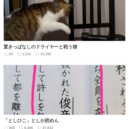
ト
数
数
置きっぱなしのドライヤーと戦う猫
69
2,532
32,390
返
リ
い
信
ポ
い
数
ス
ね
ト
数
数
「としひこ」としか読めん
808
6,480
47,002