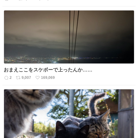
返
リ
い
信
ポ
い
数
ス
ね
ト
数
数
おまえここをスケボーで上ったんか……
2
9,007
169,069
返
リ
い
信
ポ
い
数
ス
ね
ト
数
数