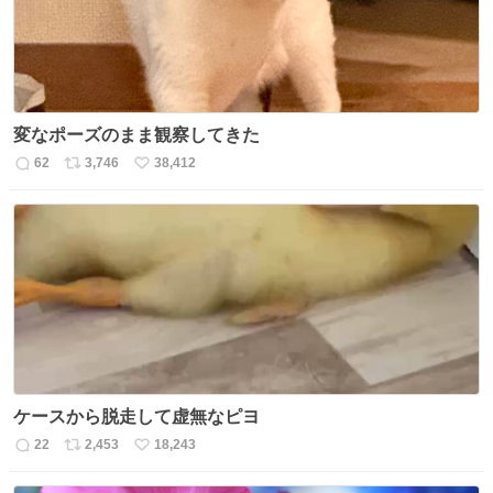
変なポーズのまま観察してきた
62
3,746
38,412
返
リ
い
信
ポ
い
数
ス
ね
ト
数
数
ケースから脱走して虚無なピヨ
22
2,453
18,243
返
リ
い
信
ポ
い