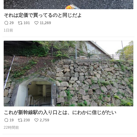
それは定価で買ってるのと同じだよ
29
101
11,269
返
リ
い
1日前
信
ポ
い
数
ス
ね
ト
数
数
これが新幹線駅の入り口とは、にわかに信じがたい
19
230
2,759
返
リ
い
22時間前
信
ポ
い
数
ス
ね