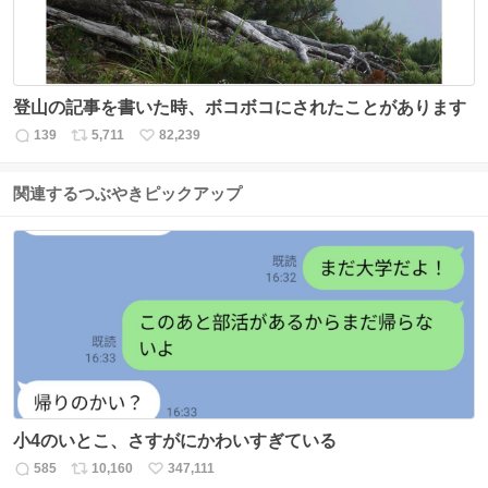
登山の記事を書いた時、ボコボコにされたことがあります
139
5,711
82,239
返
リ
い
信
ポ
い
数
ス
ね
関連するつぶやきピックアップ
ト
数
数
小4のいとこ、さすがにかわいすぎている
585
10,160
347,111
返
リ
い