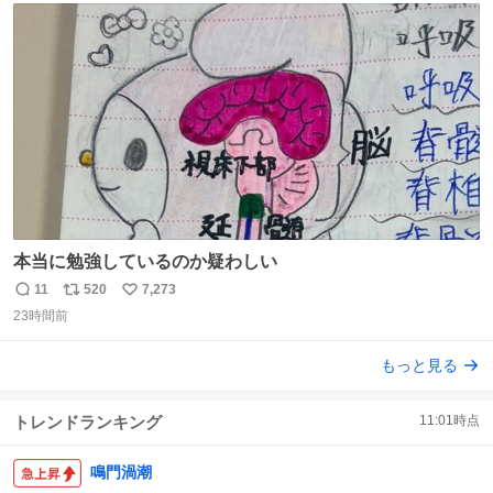
ト
数
数
本当に勉強しているのか疑わしい
11
520
7,273
返
リ
い
23時間前
信
ポ
い
数
ス
ね
もっと見る
ト
数
数
トレンドランキング
11:01
時点
鳴門渦潮