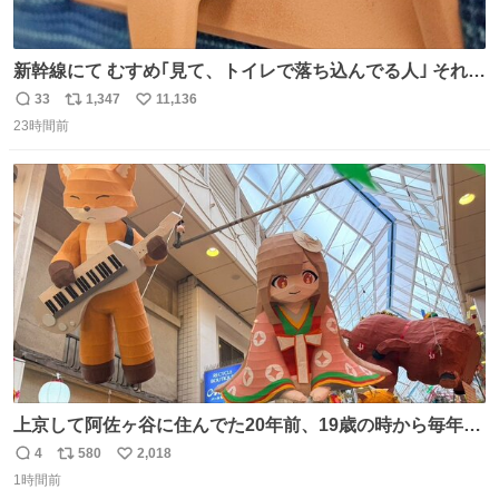
新幹線にて むすめ｢見て、トイレで落ち込んでる人｣ それに
しか見えなくなった どうしてくれるんだ
33
1,347
11,136
返
リ
い
23時間前
信
ポ
い
数
ス
ね
ト
数
数
上京して阿佐ヶ谷に住んでた20年前、19歳の時から毎年参
加してるお祭りなのでとっても感慨深いです。うれしーー
4
580
2,018
返
リ
い
ー！作っていただいた方本当にありがとう。
1時間前
信
ポ
い