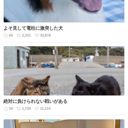
よそ見して電柱に激突した犬
44
2,331
32,678
返
リ
い
信
ポ
い
数
ス
ね
ト
数
数
絶対に負けられない戦いがある
39
1,729
11,124
返
リ
い
信
ポ
い
数
ス
ね