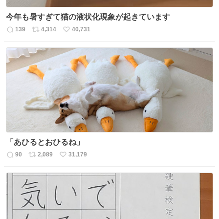
今年も暑すぎて猫の液状化現象が起きています
139
4,314
40,731
返
リ
い
信
ポ
い
数
ス
ね
ト
数
数
「あひるとおひるね」
90
2,089
31,179
返
リ
い
信
ポ
い
数
ス
ね
ト
数
数