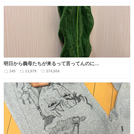
信
ポ
い
数
ス
ね
ト
数
数
明日から義母たちが来るって言ってんのに…
345
13,979
274,504
返
リ
い
信
ポ
い
数
ス
ね
ト
数
数