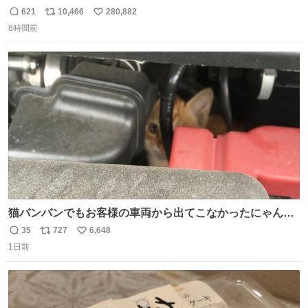
621
10,466
280,882
返
リ
い
8時間前
信
ポ
い
数
ス
ね
ト
数
数
猫バンバンでもお客様の車両から出てこなかったにゃんこ
🐈 救出しようとした工場長が腕を引っ掻かれ、ぱんぱんに
35
727
6,648
返
リ
い
膨れ上がり、傷だらけ血だらけになりながらも何とか救出
1日前
信
ポ
い
したこの子はその後、工場長の家の子になりました😌💕
数
ス
ね
ト
数
数