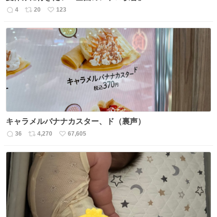
4
20
123
返
リ
い
信
ポ
い
数
ス
ね
ト
数
数
キャラメルバナナカスター、ド（裏声）
36
4,270
67,605
返
リ
い
信
ポ
い
数
ス
ね
ト
数
数