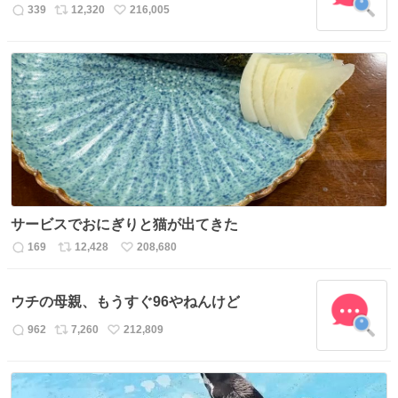
数
339
12,320
216,005
返
リ
い
信
ポ
い
数
ス
ね
ト
数
数
サービスでおにぎりと猫が出てきた
169
12,428
208,680
返
リ
い
信
ポ
い
数
ス
ね
ウチの母親、もうすぐ96やねんけど
ト
数
数
962
7,260
212,809
返
リ
い
信
ポ
い
数
ス
ね
ト
数