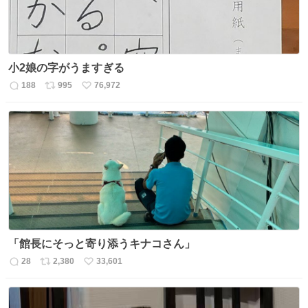
小2娘の字がうますぎる
188
995
76,972
返
リ
い
信
ポ
い
数
ス
ね
ト
数
数
「館長にそっと寄り添うキナコさん」
28
2,380
33,601
返
リ
い
信
ポ
い
数
ス
ね