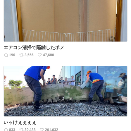
ト
数
数
エアコン清掃で隔離したポメ
190
3,556
47,680
返
リ
い
信
ポ
い
数
ス
ね
ト
数
数
いッけぇぇぇぇ
833
30,488
201,632