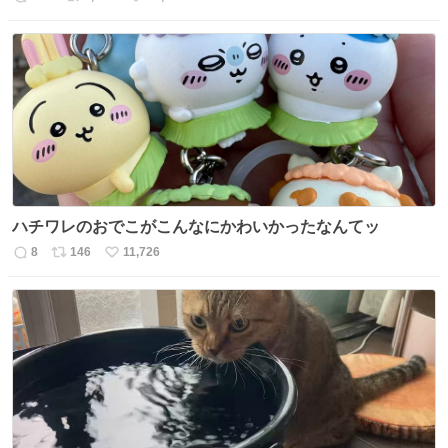
返
リ
い
信
ポ
い
数
ス
ね
ト
数
数
ハチワレのおでこがこんなにかわいかったなんてッ
8
146
11,726
返
リ
い
信
ポ
い
数
ス
ね
ト
数
数