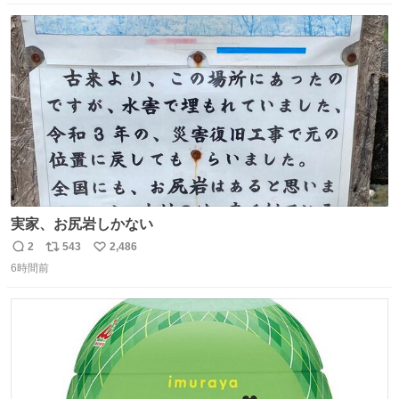
数
ス
ね
ト
数
数
実家、お尻岩しかない
2
543
2,486
返
リ
い
6時間前
信
ポ
い
数
ス
ね
ト
数
数