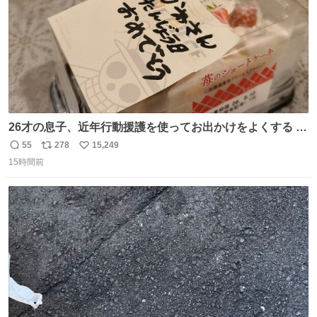
26才の息子、近年行動援護を使ってお出かけをよくする 親
との外出はもう嫌らしい。 中身は小学生位なのに小癪な😅
55
278
15,249
返
リ
い
昨日は夜のショッピングモールに行った 先に寝といてよ❗
15時間前
信
ポ
い
と何度も何度も言い残して。 起きたら冷蔵庫に… ああ、こ
数
ス
ね
れ買いに行ってくれたんだ…😭
ト
数
数