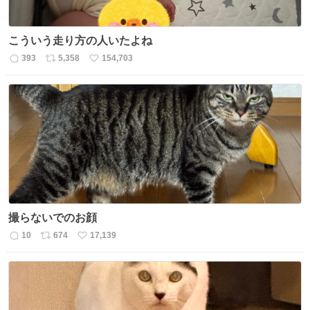
こういう走り方の人いたよね
393
5,358
154,703
返
リ
い
信
ポ
い
数
ス
ね
ト
数
数
撮らないでのお顔
10
674
17,139
返
リ
い
信
ポ
い
数
ス
ね
ト
数
数