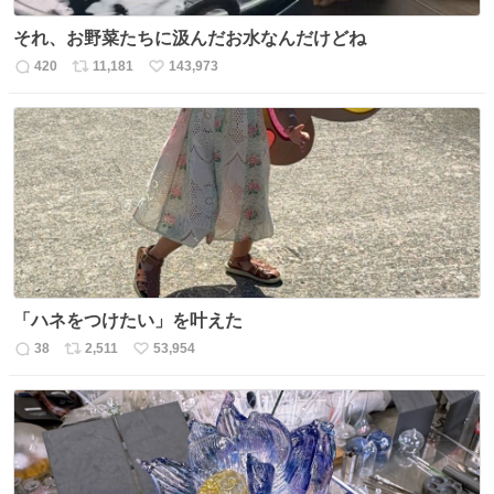
それ、お野菜たちに汲んだお水なんだけどね
420
11,181
143,973
返
リ
い
信
ポ
い
数
ス
ね
ト
数
数
「ハネをつけたい」を叶えた
38
2,511
53,954
返
リ
い
信
ポ
い
数
ス
ね
ト
数
数