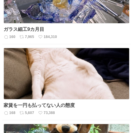
ガラス細工9カ月目
160
7,965
184,310
返
リ
い
信
ポ
い
数
ス
ね
ト
数
数
家賃を一円も払ってない人の態度
168
5,607
73,388
返
リ
い
信
ポ
い
数
ス
ね