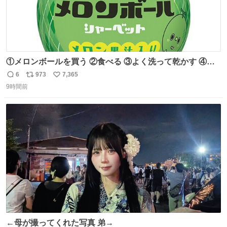
①メロンボールを買う ②食べる ③よく洗って乾かす ④か
わいい
6
973
7,365
返
リ
い
9時間前
信
ポ
い
数
ス
ね
ト
数
数
←母が撮ってくれた写真 弟→