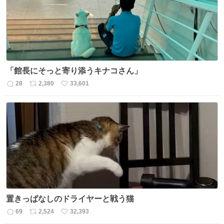
数
「館長にそっと寄り添うキナコさん」
28
2,380
33,601
返
リ
い
信
ポ
い
数
ス
ね
ト
数
数
置きっぱなしのドライヤーと戦う猫
69
2,524
32,393
返
リ
い