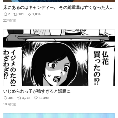
床にあるのはキャンディー。 その総重量は亡くなった人と
同等の重さだそうです。 鑑賞者は一つ持ち帰れますが、亡
2
101
1,834
返
リ
い
くなった人の一部を持ち帰っているような感覚になりまし
22時間前
信
ポ
い
た。 勇気を出して口に入れたら、ハッカ味😳✨ #ポーラ美
数
ス
ね
術館
ト
数
数
いじめられっ子が強すぎると話題に
301
4,278
82,490
返
リ
い
10時間前
信
ポ
い
数
ス
ね
ト
数