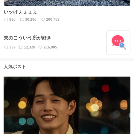
いッけぇぇぇぇ
830
30,290
200,759
返
リ
い
信
ポ
い
数
ス
ね
夫のこういう所が好き
ト
数
数
339
12,320
216,005
返
リ
い
信
ポ
い
数
ス
ね
人気ポスト
ト
数
数