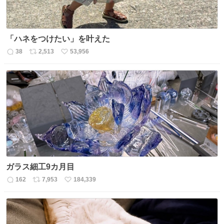
「ハネをつけたい」を叶えた
38
2,513
53,956
返
リ
い
信
ポ
い
数
ス
ね
ト
数
数
ガラス細工9カ月目
162
7,953
184,339
返
リ
い
信
ポ
い
数
ス
ね
ト
数