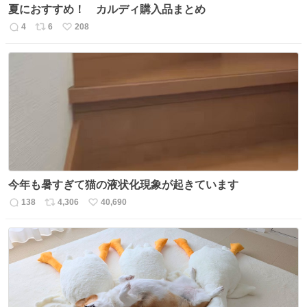
夏におすすめ！ カルディ購入品まとめ
4
6
208
返
リ
い
信
ポ
い
数
ス
ね
ト
数
数
今年も暑すぎて猫の液状化現象が起きています
138
4,306
40,690
返
リ
い
信
ポ
い
数
ス
ね
ト
数
数