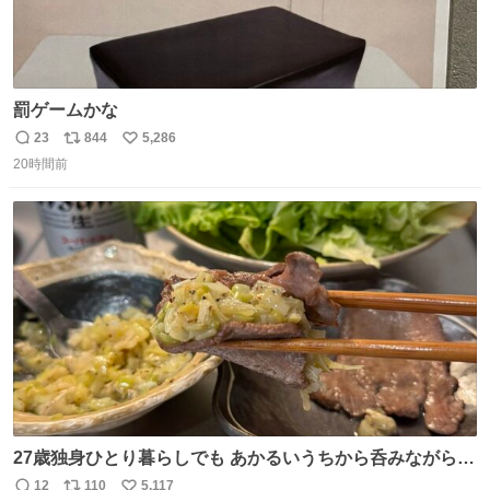
罰ゲームかな
23
844
5,286
返
リ
い
20時間前
信
ポ
い
数
ス
ね
ト
数
数
27歳独身ひとり暮らしでも あかるいうちから呑みながらキ
ッチンでひとり焼肉できてしあわせだもん՞ o̴̶̷̥ ̫ o̴̶̷̥ ՞
12
110
5,117