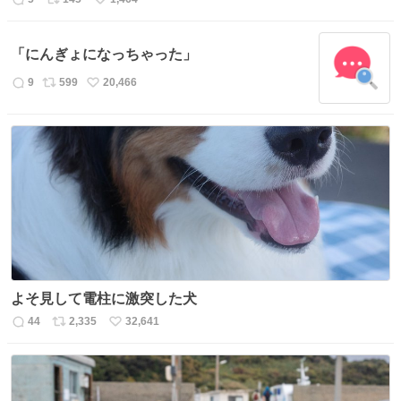
返
リ
い
信
ポ
い
数
ス
ね
「にんぎょになっちゃった」
ト
数
数
9
599
20,466
返
リ
い
信
ポ
い
数
ス
ね
ト
数
数
よそ見して電柱に激突した犬
44
2,335
32,641
返
リ
い
信
ポ
い
数
ス
ね
ト
数