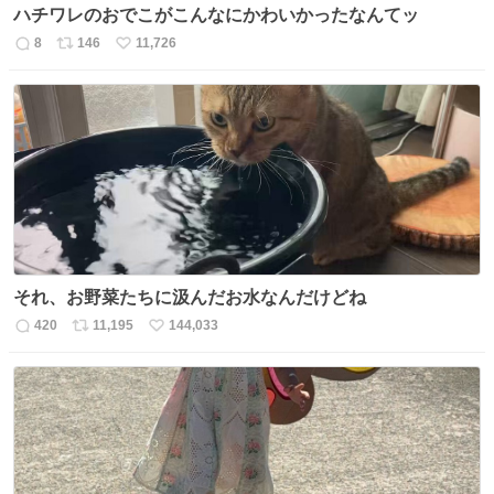
ハチワレのおでこがこんなにかわいかったなんてッ
8
146
11,726
返
リ
い
信
ポ
い
数
ス
ね
ト
数
数
それ、お野菜たちに汲んだお水なんだけどね
420
11,195
144,033
返
リ
い
信
ポ
い
数
ス
ね
ト
数
数