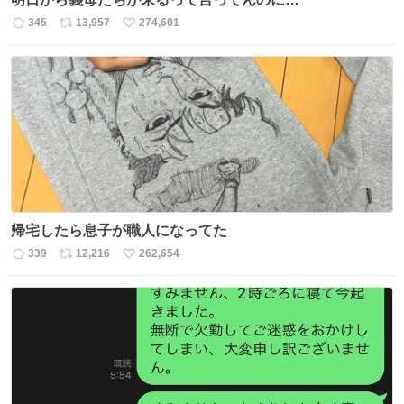
345
13,957
274,601
返
リ
い
信
ポ
い
数
ス
ね
ト
数
数
帰宅したら息子が職人になってた
339
12,216
262,654
返
リ
い
信
ポ
い
数
ス
ね
ト
数
数