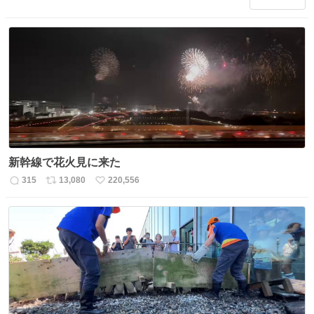
信
ポ
い
数
ス
ね
ト
数
数
新幹線で花火見に来た
315
13,080
220,556
返
リ
い
信
ポ
い
数
ス
ね
ト
数
数