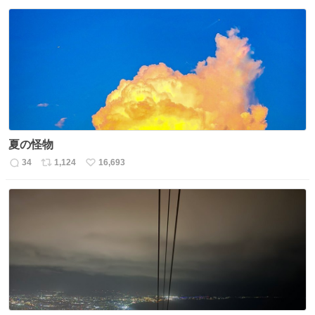
信
ポ
い
数
ス
ね
ト
数
数
夏の怪物
34
1,124
16,693
返
リ
い
信
ポ
い
数
ス
ね
ト
数
数