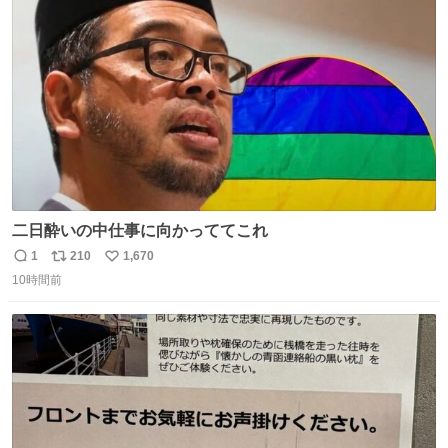
ト
数
数
二日酔いの中仕事に向かっててこれ
1
210
1,670
返
リ
い
10時間前
信
ポ
い
数
ス
ね
ト
数
数