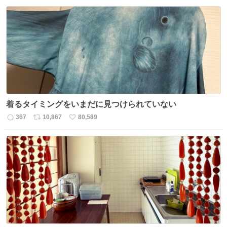
信
ポ
い
数
ス
ね
ト
数
数
着るタイミングをいまだに見つけられていない
367
10,867
80,589
返
リ
い
信
ポ
い
数
ス
ね
ト
数
数