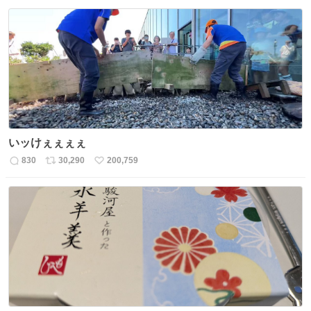
信
ポ
い
数
ス
ね
ト
数
数
いッけぇぇぇぇ
830
30,290
200,759
返
リ
い
信
ポ
い
数
ス
ね
ト
数
数