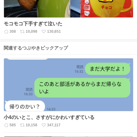
モコモコ下手すぎて泣いた
308
10,098
130,651
返
リ
い
信
ポ
い
数
ス
ね
関連するつぶやきピックアップ
ト
数
数
小4のいとこ、さすがにかわいすぎている
585
10,158
347,117
返
リ
い
信
ポ
い