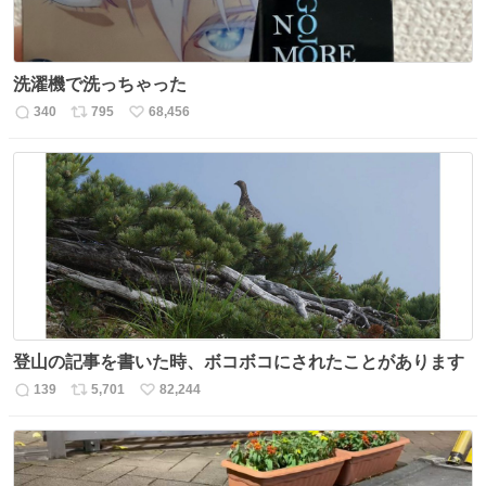
洗濯機で洗っちゃった
340
795
68,456
返
リ
い
信
ポ
い
数
ス
ね
ト
数
数
登山の記事を書いた時、ボコボコにされたことがあります
139
5,701
82,244
返
リ
い
信
ポ
い
数
ス
ね
ト
数