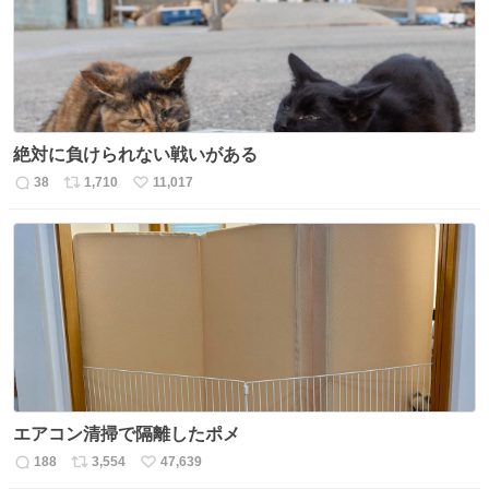
数
絶対に負けられない戦いがある
38
1,710
11,017
返
リ
い
信
ポ
い
数
ス
ね
ト
数
数
エアコン清掃で隔離したポメ
188
3,554
47,639
返
リ
い