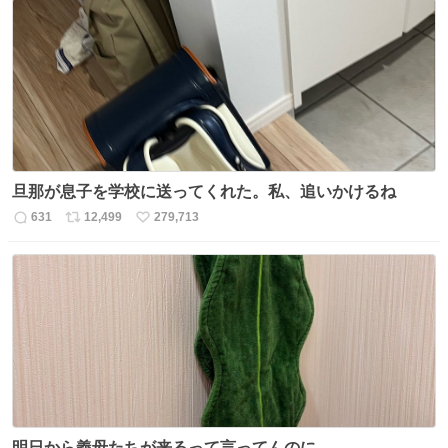
数
ス
ね
ト
数
数
旦那が息子を学校に送ってくれた。私、追いかけるね
631
12,499
279,713
返
リ
い
信
ポ
い
数
ス
ね
ト
数
数
明日から義母たちが来るって言ってんのに…