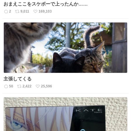
おまえここをスケボーで上ったんか……
2
9,011
169,103
返
リ
い
信
ポ
い
数
ス
ね
ト
数
数
主張してくる
50
2,422
25,596
返
リ
い
信
ポ
い
数
ス
ね
ト
数
数