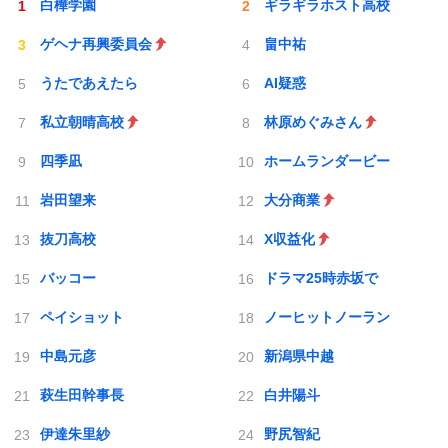
白樺学園
ギラギラホスト高校
ゲヘナ再興委員会
畠中祐
うたであえたら
AI疑惑
私立朝晴高校
林原めぐみさん
四季凪
ホームランダービー
岩田望来
大分商業
抜刀高校
X収益化
バッコー
ドラマ25時赤坂で
ペイショット
ノーヒットノーラン
中島元彦
新潟県中越
萩生田幹事長
白井陽斗
伊達朱里紗
野尻智紀