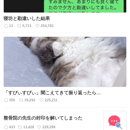
寝坊と勘違いした結果
13
5,713
254,782
返
リ
い
信
ポ
い
数
ス
ね
ト
数
数
「すぴぃすぴぃ」聞こえてきて振り返ったら…
356
19,292
225,211
返
リ
い
信
ポ
い
数
ス
ね
整骨院の先生の封印を解いてしまった
ト
数
数
433
13,426
229,298
返
リ
い