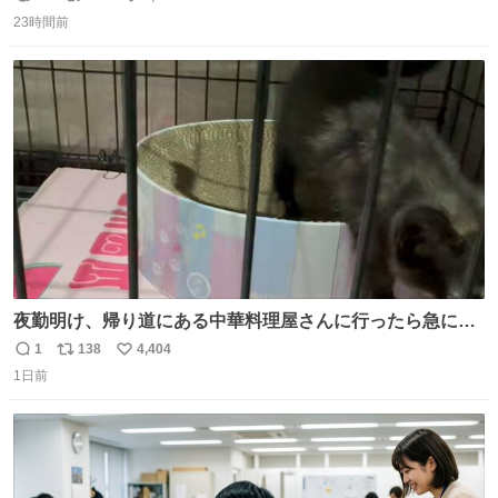
返
リ
い
23時間前
信
ポ
い
数
ス
ね
ト
数
数
夜勤明け、帰り道にある中華料理屋さんに行ったら急に
「トイレニネコチャンイルヨ！ドウブツスキデショ！」と
1
138
4,404
返
リ
い
言われ(好きだけどさ……)とトイレ行ったらまじで可愛い
1日前
信
ポ
い
猫ちゃんがいた最大級のありがとうありがとうありがとう
数
ス
ね
ね〜〜〜！
ト
数
数