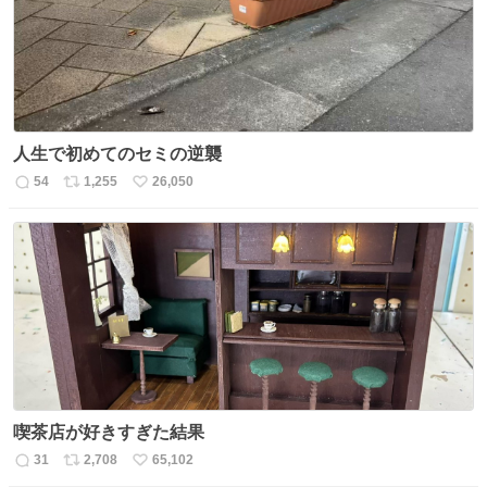
数
人生で初めてのセミの逆襲
54
1,255
26,050
返
リ
い
信
ポ
い
数
ス
ね
ト
数
数
喫茶店が好きすぎた結果
31
2,708
65,102
返
リ
い