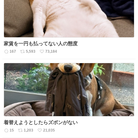
数
家賃を一円も払ってない人の態度
167
5,593
73,184
返
リ
い
信
ポ
い
数
ス
ね
ト
数
数
着替えようとしたらズボンがない
15
1,203
21,035
返
リ
い