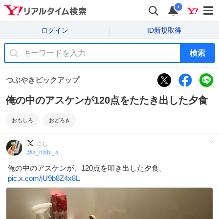
i
ログイン
ID新規取得
検索
つぶやきピックアップ
俺の中のアスケンが120点をたたき出した夕食
おもしろ
おどろき
にし
@
a_nishi_a
俺の中のアスケンが、120点を叩き出した夕食。
pic.x.com/jU9b8Z4x8L