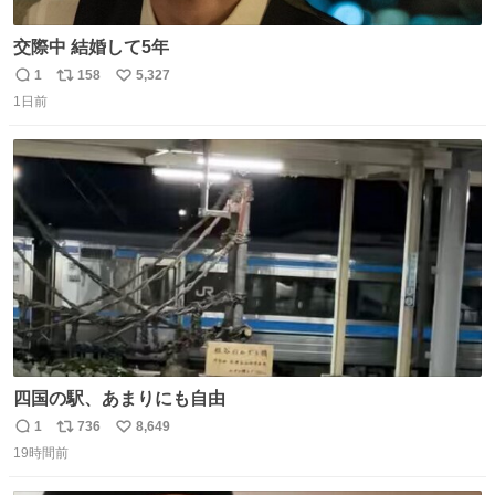
交際中 結婚して5年
1
158
5,327
返
リ
い
1日前
信
ポ
い
数
ス
ね
ト
数
数
四国の駅、あまりにも自由
1
736
8,649
返
リ
い
19時間前
信
ポ
い
数
ス
ね