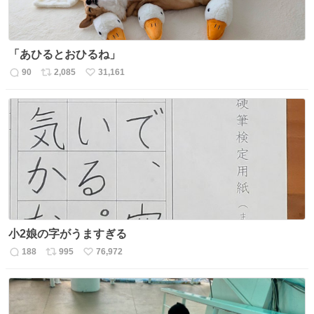
「あひるとおひるね」
90
2,085
31,161
返
リ
い
信
ポ
い
数
ス
ね
ト
数
数
小2娘の字がうますぎる
188
995
76,972
返
リ
い
信
ポ
い
数
ス
ね
ト
数