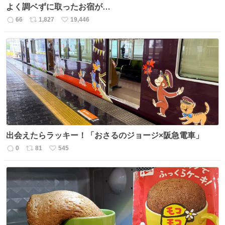
よく調ベずに取ったお宿が…
66
1,827
19,446
返
リ
い
信
ポ
い
数
ス
ね
ト
数
数
出会えたらラッキー！「おさるのジョージ×阪急電車」
0
81
545
返
リ
い
信
ポ
い
数
ス
ね
ト
数
数