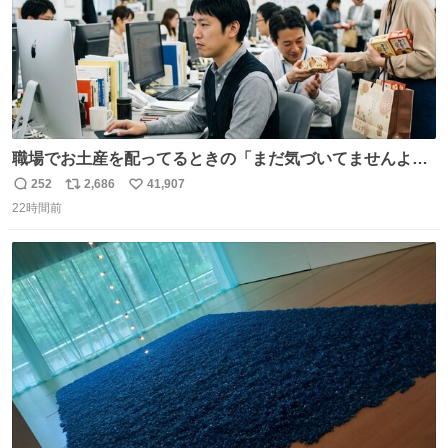
職場でお土産を配ってるときの「まだ気づいてませんよ」
的な演技が毎回シンドい。
252
2,686
41,907
返
リ
い
22時間前
信
ポ
い
数
ス
ね
ト
数
数