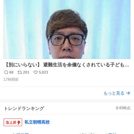
数
【別にいらない】 避難生活を余儀なくされている子どもた
ちのためにヒカキンボックス1000個を寄付させていただき
68
201
5,023
返
リ
い
ました
17時間前
信
ポ
い
数
ス
ね
もっと見る
ト
数
数
トレンドランキング
8:45
時点
私立朝晴高校