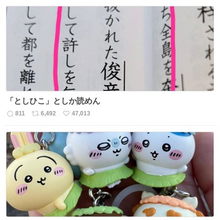
信
ポ
い
数
ス
ね
ト
数
数
「としひこ」としか読めん
811
6,492
47,013
返
リ
い
信
ポ
い
数
ス
ね
ト
数
数