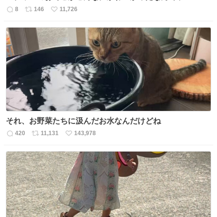
8
146
11,726
返
リ
い
信
ポ
い
数
ス
ね
ト
数
数
それ、お野菜たちに汲んだお水なんだけどね
420
11,131
143,978
返
リ
い
信
ポ
い
数
ス
ね
ト
数
数