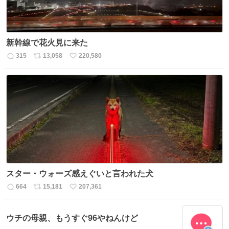
新幹線で花火見に来た
315
13,058
220,580
返
リ
い
信
ポ
い
数
ス
ね
ト
数
数
スター・ウォーズ感えぐいと言われた犬
664
15,181
207,361
返
リ
い
信
ポ
い
数
ス
ね
ウチの母親、もうすぐ96やねんけど
ト
数