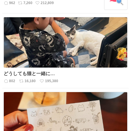
数
962
7,260
212,809
返
リ
い
信
ポ
い
数
ス
ね
ト
数
数
どうしても猫と一緒に…
802
16,180
195,380
返
リ
い
信
ポ
い
数
ス
ね
ト
数
数