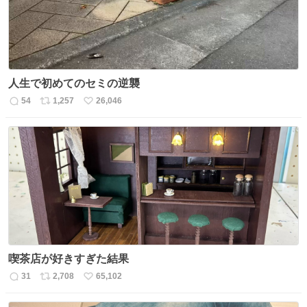
人生で初めてのセミの逆襲
54
1,257
26,046
返
リ
い
信
ポ
い
数
ス
ね
ト
数
数
喫茶店が好きすぎた結果
31
2,708
65,102
返
リ
い
信
ポ
い