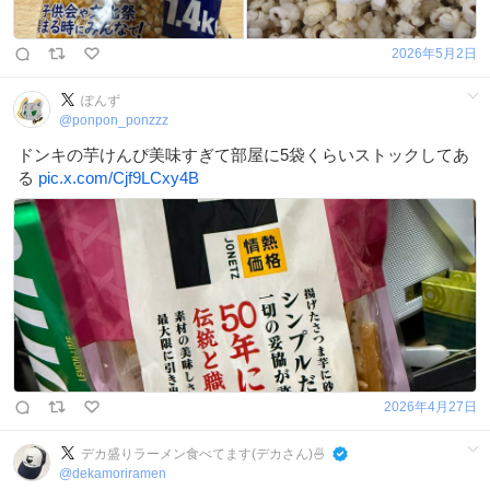
2026年5月2日
ぽんず
@
ponpon_ponzzz
ドンキの芋けんぴ美味すぎて部屋に5袋くらいストックしてあ
る
pic.x.com/Cjf9LCxy4B
2026年4月27日
デカ盛りラーメン食べてます(デカさん)🍜
@
dekamoriramen