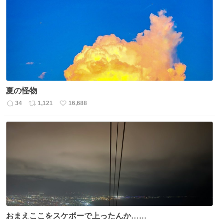
数
ス
ね
ト
数
数
夏の怪物
34
1,121
16,688
返
リ
い
信
ポ
い
数
ス
ね
ト
数
数
おまえここをスケボーで上ったんか……