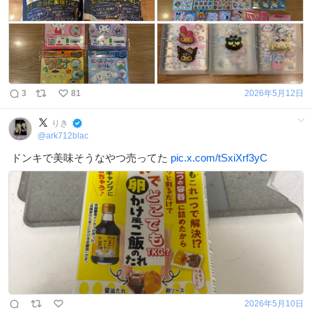
3
81
2026年5月12日
りき
@
ark712blac
ドンキで美味そうなやつ売ってた
pic.x.com/tSxiXrf3yC
2026年5月10日