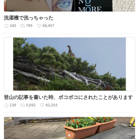
洗濯機で洗っちゃった
340
795
68,457
返
リ
い
信
ポ
い
数
ス
ね
ト
数
数
登山の記事を書いた時、ボコボコにされたことがあります
139
5,692
82,254
返
リ
い
信
ポ
い
数
ス
ね
ト
数
数