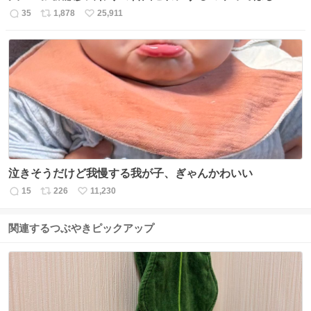
35
1,878
25,911
返
リ
い
信
ポ
い
数
ス
ね
ト
数
数
泣きそうだけど我慢する我が子、ぎゃんかわいい
15
226
11,230
返
リ
い
信
ポ
い
数
ス
ね
関連するつぶやきピックアップ
ト
数
数