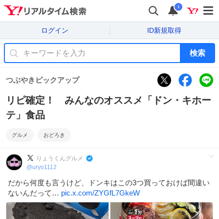
i
ログイン
ID新規取得
検索
つぶやきピックアップ
リピ確定！ みんなのオススメ「ドン・キホー
テ」食品
グルメ
おどろき
りょうくんグルメ
@
uryo1112
だから何度も言うけど、ドンキはこの3つ買っておけば間違い
ないんだって…
pic.x.com/ZYGfL7GkeW