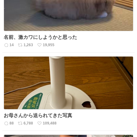
名前、激カワにしようかと思った
14
1,263
19,955
返
リ
い
信
ポ
い
数
ス
ね
ト
数
数
お母さんから送られてきた写真
88
6,788
109,488
返
リ
い
信
ポ
い