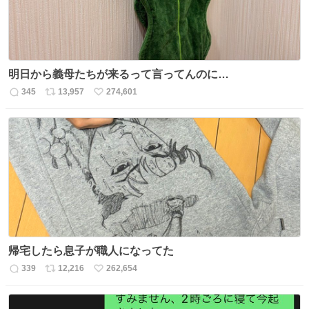
明日から義母たちが来るって言ってんのに…
345
13,957
274,601
返
リ
い
信
ポ
い
数
ス
ね
ト
数
数
帰宅したら息子が職人になってた
339
12,216
262,654
返
リ
い
信
ポ
い
数
ス
ね