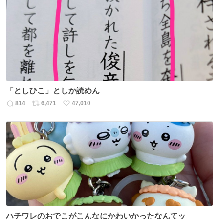
数
ス
ね
ト
数
数
「としひこ」としか読めん
814
6,471
47,010
返
リ
い
信
ポ
い
数
ス
ね
ト
数
数
ハチワレのおでこがこんなにかわいかったなんてッ