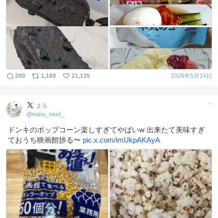
200
1,189
21,135
2026年5月14日
まる
@
maru_neet_
ドンキのポップコーン楽しすぎてやばいw 出来たて美味すぎ
ておうち映画館捗る〜
pic.x.com/imUkpAKAyA