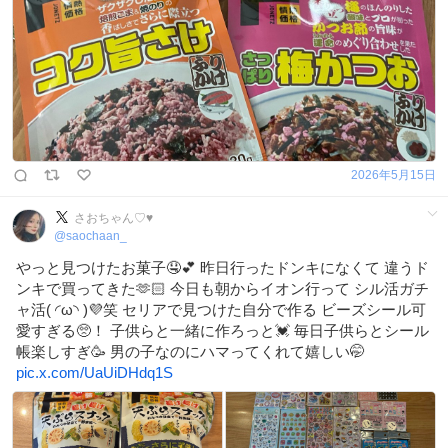
2026年5月15日
さおちゃん♡♥
@
saochaan_
やっと見つけたお菓子🤤💕 昨日行ったドンキになくて 違うド
ンキで買ってきた🫶🏻 今日も朝からイオン行って シル活ガチ
ャ活( ◜ω◝ )💜笑 セリアで見つけた自分で作る ビーズシール可
愛すぎる🥺！ 子供らと一緒に作ろっと💓 毎日子供らとシール
帳楽しすぎ🥳 男の子なのにハマってくれて嬉しい🤭
pic.x.com/UaUiDHdq1S