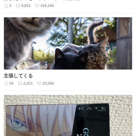
2
9,001
169,106
返
リ
い
信
ポ
い
数
ス
ね
ト
数
数
主張してくる
50
2,421
25,586
返
リ
い
信
ポ
い
数
ス
ね
ト
数
数