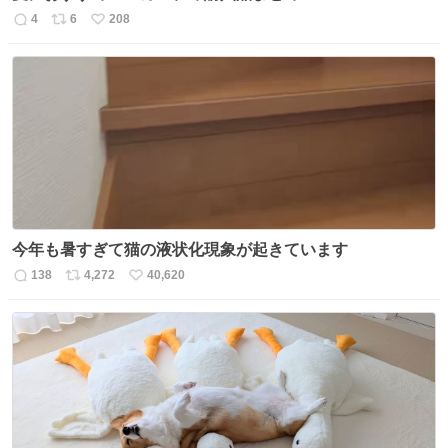
4
6
208
返
リ
い
信
ポ
い
数
ス
ね
ト
数
数
今年も暑すぎて猫の液状化現象が起きています
138
4,272
40,620
返
リ
い
信
ポ
い
数
ス
ね
ト
数
数