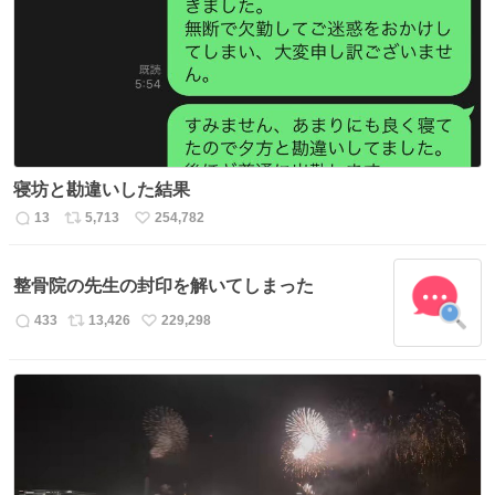
ト
数
数
寝坊と勘違いした結果
13
5,713
254,782
返
リ
い
信
ポ
い
数
ス
ね
整骨院の先生の封印を解いてしまった
ト
数
数
433
13,426
229,298
返
リ
い
信
ポ
い
数
ス
ね
ト
数
数