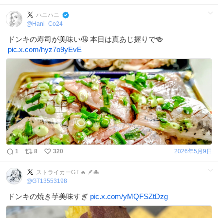
ハニハニ
@
Hani_Co24
ドンキの寿司が美味い🤤 本日は真あじ握りで🍻
pic.x.com/hyz7o9yEvE
1
8
320
2026年5月9日
ストライカーGT 🔥 🪶🐙
@
GT13553198
ドンキの焼き芋美味すぎ
pic.x.com/yMQFSZtDzg