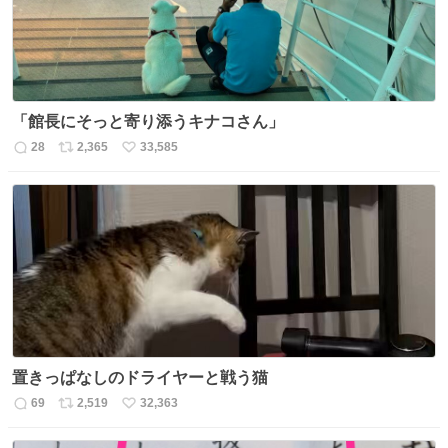
「館長にそっと寄り添うキナコさん」
28
2,365
33,585
返
リ
い
信
ポ
い
数
ス
ね
ト
数
数
置きっぱなしのドライヤーと戦う猫
69
2,519
32,363
返
リ
い
信
ポ
い