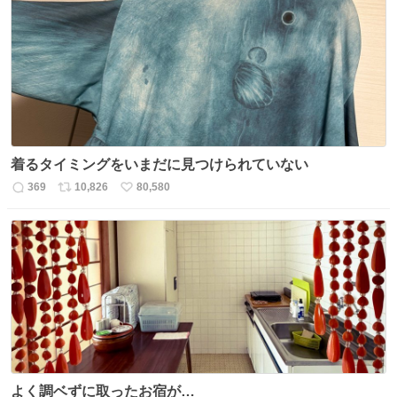
数
ス
ね
ト
数
数
着るタイミングをいまだに見つけられていない
369
10,826
80,580
返
リ
い
信
ポ
い
数
ス
ね
ト
数
数
よく調ベずに取ったお宿が…