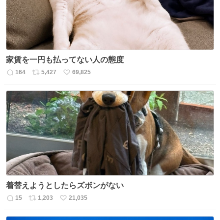
家賃を一円も払ってない人の態度
164
5,427
69,825
返
リ
い
信
ポ
い
数
ス
ね
ト
数
数
着替えようとしたらズボンがない
15
1,203
21,035
返
リ
い
信
ポ
い