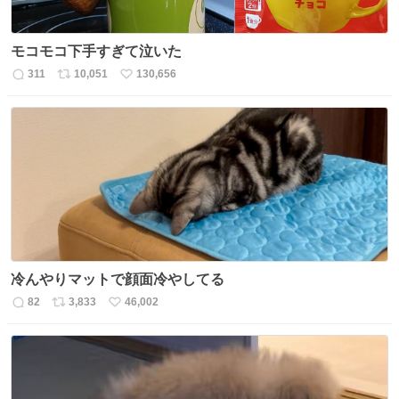
モコモコ下手すぎて泣いた
311
10,051
130,656
返
リ
い
信
ポ
い
数
ス
ね
ト
数
数
冷んやりマットで顔面冷やしてる
82
3,833
46,002
返
リ
い
信
ポ
い
数
ス
ね
ト
数
数