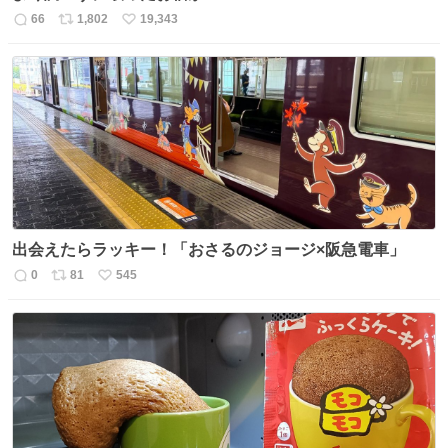
66
1,802
19,343
返
リ
い
信
ポ
い
数
ス
ね
ト
数
数
出会えたらラッキー！「おさるのジョージ×阪急電車」
0
81
545
返
リ
い
信
ポ
い
数
ス
ね
ト
数
数