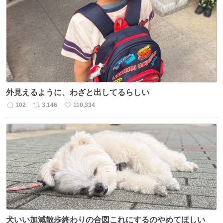
数
ス
ね
ト
数
数
外見えるように、わざと出してるらしい
102
3,146
110,334
返
リ
い
信
ポ
い
数
ス
ね
ト
数
数
犬いい加減散歩終わりの合図これにするのやめてほしい