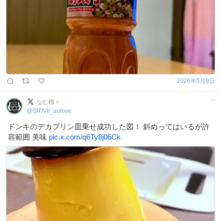
2026年5月9日
なむ榴々
@
SITIVII_aulove
ドンキのデカプリン皿乗せ成功した図！ 斜めってはいるが許
容範囲 美味
pic.x.com/q6Ty8j06Ck