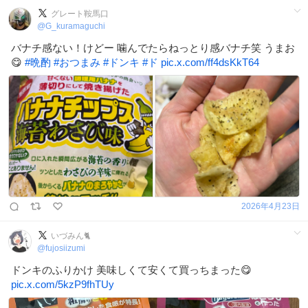
グレート鞍馬口
@
G_kuramaguchi
バナチ感ない！けどー 噛んでたらねっとり感バナチ笑 うまお
😋
#
晩酌
#
おつまみ
#
ドンキ
#
ド
pic.x.com/ff4dsKkT64
2026年4月23日
いづみん🐈
@
fujosiizumi
ドンキのふりかけ 美味しくて安くて買っちまった😋
pic.x.com/5kzP9fhTUy