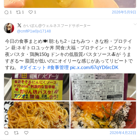
1
1
1
2026年5月9日
かいぽん@ウェルネスフードサポーター
@
cmfIP1w0jv17148
今日の食事まとめ🍽 朝:もち2・はちみつ・きな粉・プロテイ
ン 昼:ネギトロユッケ丼 間食:大福・プロテイン・ビスケット
夜:パスタ・鶏胸150g ドンキの低脂質パスタソース🍝が うま
すぎる〜 脂質が低いのにオイリーな感じがあってリピートで
すね。
#
ダイエット
#
食事管理
pic.x.com/67qYD6rcDK
2026年4月22日