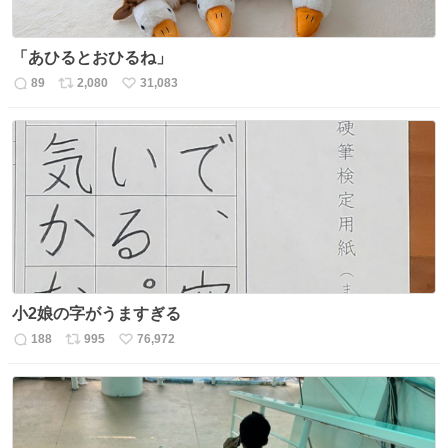
「あひるとおひるね」
89
2,080
31,083
返
リ
い
信
ポ
い
数
ス
ね
ト
数
数
小2娘の字がうますぎる
188
995
76,972
返
リ
い
信
ポ
い
数
ス
ね
ト
数
数