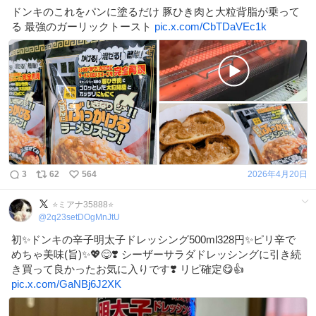
ドンキのこれをパンに塗るだけ 豚ひき肉と大粒背脂が乗って
る 最強のガーリックトースト
pic.x.com/CbTDaVEc1k
3
62
564
2026年4月20日
⭐️ミアナ35888⭐️
@
2q23setDOgMnJtU
初✨ドンキの辛子明太子ドレッシング500ml328円✨ピリ辛で
めちゃ美味(旨)✨💖😋❣️ シーザーサラダドレッシングに引き続
き買って良かったお気に入りです❣️ リピ確定😋👍
pic.x.com/GaNBj6J2XK