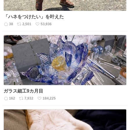
「ハネをつけたい」を叶えた
38
2,501
53,936
返
リ
い
信
ポ
い
数
ス
ね
ト
数
数
ガラス細工9カ月目
162
7,932
184,225
返
リ
い
信
ポ
い
数
ス
ね
ト
数
数