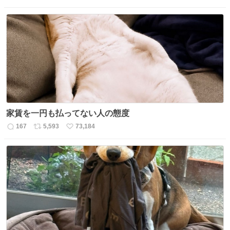
信
ポ
い
数
ス
ね
ト
数
数
家賃を一円も払ってない人の態度
167
5,593
73,184
返
リ
い
信
ポ
い
数
ス
ね
ト
数
数