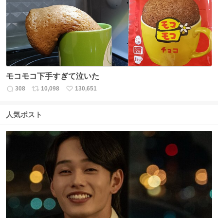
数
モコモコ下手すぎて泣いた
308
10,098
130,651
返
リ
い
信
ポ
い
数
ス
ね
人気ポスト
ト
数
数