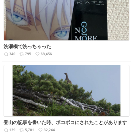
数
洗濯機で洗っちゃった
340
795
68,456
返
リ
い
信
ポ
い
数
ス
ね
ト
数
数
登山の記事を書いた時、ボコボコにされたことがあります
139
5,701
82,244
返
リ
い