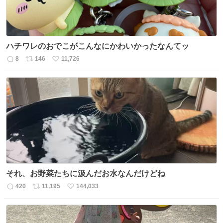
ハチワレのおでこがこんなにかわいかったなんてッ
8
146
11,726
返
リ
い
信
ポ
い
数
ス
ね
ト
数
数
それ、お野菜たちに汲んだお水なんだけどね
420
11,195
144,033
返
リ
い
信
ポ
い
数
ス
ね
ト
数