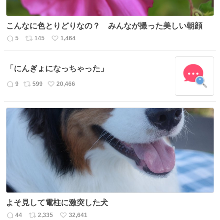
こんなに色とりどりなの？ みんなが撮った美しい朝顔
5
145
1,464
返
リ
い
信
ポ
い
数
ス
ね
「にんぎょになっちゃった」
ト
数
数
9
599
20,466
返
リ
い
信
ポ
い
数
ス
ね
ト
数
数
よそ見して電柱に激突した犬
44
2,335
32,641
返
リ
い