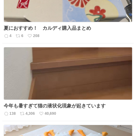
夏におすすめ！ カルディ購入品まとめ
4
6
208
返
リ
い
信
ポ
い
数
ス
ね
ト
数
数
今年も暑すぎて猫の液状化現象が起きています
138
4,306
40,690
返
リ
い
信
ポ
い
数
ス
ね
ト
数