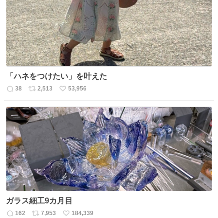
数
「ハネをつけたい」を叶えた
38
2,513
53,956
返
リ
い
信
ポ
い
数
ス
ね
ト
数
数
ガラス細工9カ月目
162
7,953
184,339
返
リ
い