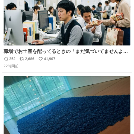
職場でお土産を配ってるときの「まだ気づいてませんよ」
的な演技が毎回シンドい。
252
2,686
41,907
返
リ
い
22時間前
信
ポ
い
数
ス
ね
ト
数
数