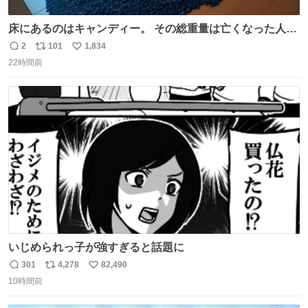
床にあるのはキャンディー。 その総重量は亡くなった人と
同等の重さだそうです。 鑑賞者は一つ持ち帰れますが、亡
2
101
1,834
返
リ
い
くなった人の一部を持ち帰っているような感覚になりまし
22時間前
信
ポ
い
た。 勇気を出して口に入れたら、ハッカ味😳✨ #ポーラ美
数
ス
ね
術館
ト
数
数
いじめられっ子が強すぎると話題に
301
4,278
82,490
返
リ
い
10時間前
信
ポ
い
数
ス
ね