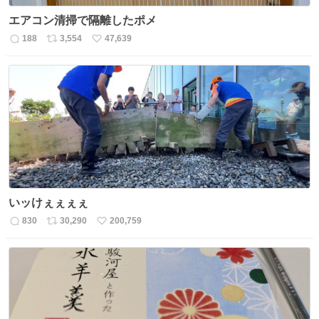
エアコン清掃で隔離したポメ
188
3,554
47,639
返
リ
い
信
ポ
い
数
ス
ね
ト
数
数
いッけぇぇぇぇ
830
30,290
200,759
返
リ
い
信
ポ
い
数
ス
ね
ト
数
数