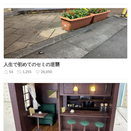
信
ポ
い
数
ス
ね
ト
数
数
人生で初めてのセミの逆襲
54
1,255
26,050
返
リ
い
信
ポ
い
数
ス
ね
ト
数
数