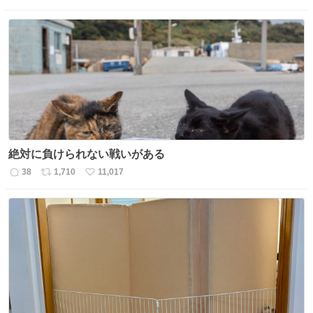
信
ポ
い
数
ス
ね
ト
数
数
絶対に負けられない戦いがある
38
1,710
11,017
返
リ
い
信
ポ
い
数
ス
ね
ト
数
数