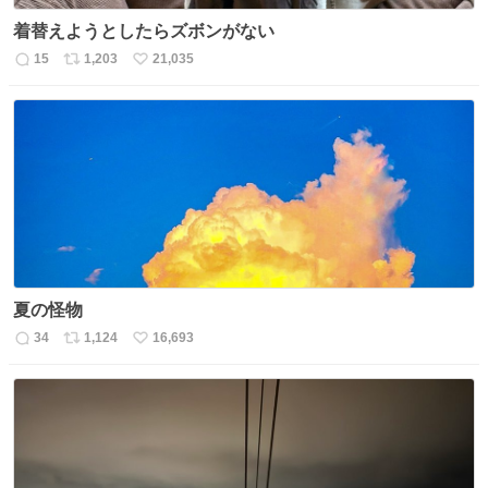
着替えようとしたらズボンがない
15
1,203
21,035
返
リ
い
信
ポ
い
数
ス
ね
ト
数
数
夏の怪物
34
1,124
16,693
返
リ
い
信
ポ
い
数
ス
ね
ト
数
数