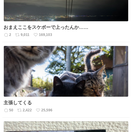
おまえここをスケボーで上ったんか……
2
9,011
169,103
返
リ
い
信
ポ
い
数
ス
ね
ト
数
数
主張してくる
50
2,422
25,596
返
リ
い
信
ポ
い
数
ス
ね
ト
数