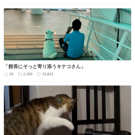
信
ポ
い
数
ス
ね
ト
数
数
「館長にそっと寄り添うキナコさん」
28
2,380
33,601
返
リ
い
信
ポ
い
数
ス
ね
ト
数
数