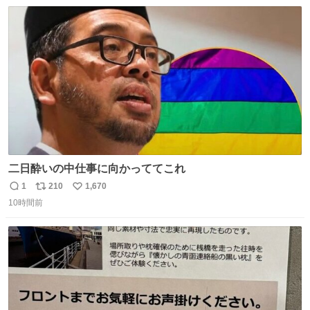
数
ス
ね
ト
数
数
二日酔いの中仕事に向かっててこれ
1
210
1,670
返
リ
い
10時間前
信
ポ
い
数
ス
ね
ト
数
数