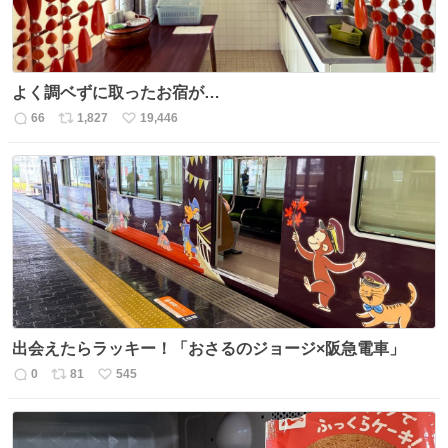
よく調ベずに取ったお宿が…
66
1,827
19,446
返
リ
い
信
ポ
い
数
ス
ね
ト
数
数
出会えたらラッキー！「おさるのジョージ×阪急電車」
0
81
545
返
リ
い
信
ポ
い
数
ス
ね
ト
数