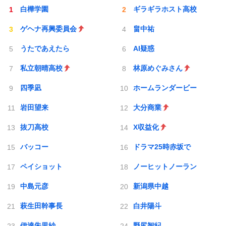
白樺学園
ギラギラホスト高校
ゲヘナ再興委員会
畠中祐
うたであえたら
AI疑惑
私立朝晴高校
林原めぐみさん
四季凪
ホームランダービー
岩田望来
大分商業
抜刀高校
X収益化
バッコー
ドラマ25時赤坂で
ペイショット
ノーヒットノーラン
中島元彦
新潟県中越
萩生田幹事長
白井陽斗
伊達朱里紗
野尻智紀