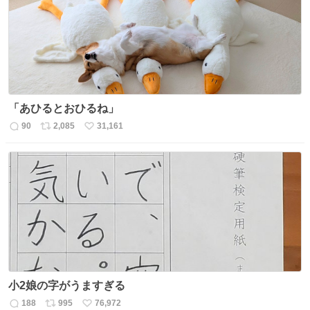
数
「あひるとおひるね」
90
2,085
31,161
返
リ
い
信
ポ
い
数
ス
ね
ト
数
数
小2娘の字がうますぎる
188
995
76,972
返
リ
い