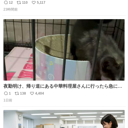
ッチンでひとり焼肉できてしあわせだもん՞ o̴̶̷̥ ̫ o̴̶̷̥ ՞
12
110
5,117
返
リ
い
23時間前
信
ポ
い
数
ス
ね
ト
数
数
夜勤明け、帰り道にある中華料理屋さんに行ったら急に
「トイレニネコチャンイルヨ！ドウブツスキデショ！」と
1
138
4,404
返
リ
い
言われ(好きだけどさ……)とトイレ行ったらまじで可愛い
1日前
信
ポ
い
猫ちゃんがいた最大級のありがとうありがとうありがとう
数
ス
ね
ね〜〜〜！
ト
数
数