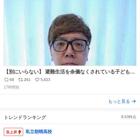
ト
数
数
【別にいらない】 避難生活を余儀なくされている子どもた
ちのためにヒカキンボックス1000個を寄付させていただき
68
201
5,023
返
リ
い
ました
17時間前
信
ポ
い
数
ス
ね
もっと見る
ト
数
数
トレンドランキング
8:43
時点
私立朝晴高校