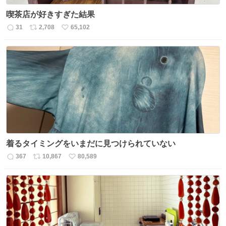
喫茶店が好きすぎた結果
31
2,708
65,102
返
リ
い
信
ポ
い
数
ス
ね
ト
数
数
着るタイミングをいまだに見つけられていない
367
10,867
80,589
返
リ
い
信
ポ
い
数
ス
ね
ト
数
数