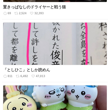
置きっぱなしのドライヤーと戦う猫
69
2,524
32,393
返
リ
い
信
ポ
い
数
ス
ね
ト
数
数
「としひこ」としか読めん
811
6,492
47,013
返
リ
い
信
ポ
い
数
ス
ね
ト
数
数