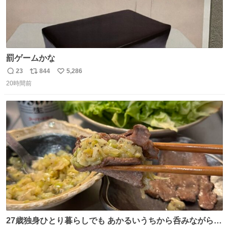
罰ゲームかな
23
844
5,286
返
リ
い
20時間前
信
ポ
い
数
ス
ね
ト
数
数
27歳独身ひとり暮らしでも あかるいうちから呑みながらキ