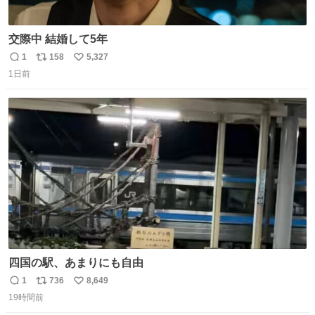
交際中 結婚して5年
1
158
5,327
返
リ
い
1日前
信
ポ
い
数
ス
ね
ト
数
数
四国の駅、あまりにも自由
1
736
8,649
返
リ
い
19時間前
信
ポ
い