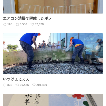
エアコン清掃で隔離したポメ
190
3,550
47,679
返
リ
い
信
ポ
い
数
ス
ね
ト
数
数
いッけぇぇぇぇ
832
30,425
201,439
返
リ
い
信
ポ
い
数
ス
ね
ト
数