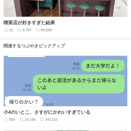
喫茶店が好きすぎた結果
31
2,707
65,089
返
リ
い
信
ポ
い
数
ス
ね
関連するつぶやきピックアップ
ト
数
数
小4のいとこ、さすがにかわいすぎている
585
10,160
347,111
返
リ
い
信
ポ
い