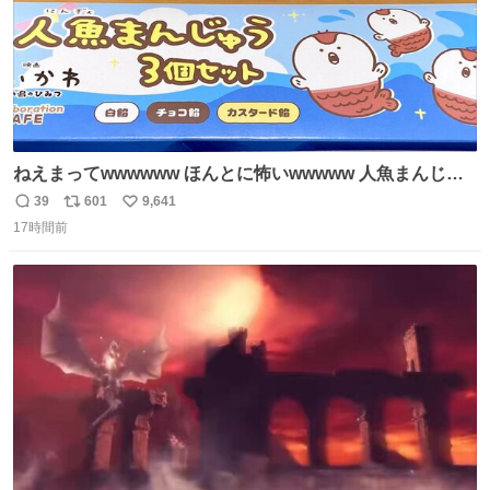
ねえまってwwwwww ほんとに怖いwwwww 人魚まんじゅ
う買ってきたから私も永遠のいのちを…ぐへへ…と思いな
39
601
9,641
返
リ
い
がら1つ食べたら 奥歯欠けたんだけど！！！！？？？ しか
17時間前
信
ポ
い
もガッツリ😭 まんじゅうだよ？？？？？？ ガリッて言っ
数
ス
ね
たから何？と思って口から出したら自分の歯wwwwww セ
ト
数
数
イレーンの呪いじゃん😭