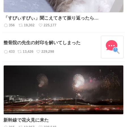
「すぴぃすぴぃ」聞こえてきて振り返ったら…
356
19,302
225,177
返
リ
い
信
ポ
い
数
ス
ね
整骨院の先生の封印を解いてしまった
ト
数
数
433
13,426
229,298
返
リ
い
信
ポ
い
数
ス
ね
ト
数
数
新幹線で花火見に来た