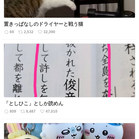
置きっぱなしのドライヤーと戦う猫
69
2,532
32,390
返
リ
い
信
ポ
い
数
ス
ね
ト
数
数
「としひこ」としか読めん
809
6,487
47,010
返
リ
い
信
ポ
い
数
ス
ね
ト
数