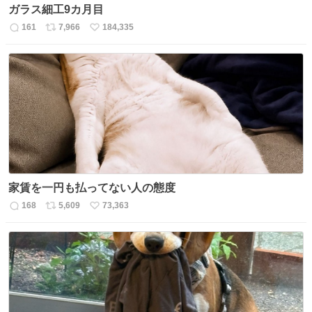
ガラス細工9カ月目
161
7,966
184,335
返
リ
い
信
ポ
い
数
ス
ね
ト
数
数
家賃を一円も払ってない人の態度
168
5,609
73,363
返
リ
い
信
ポ
い
数
ス
ね
ト
数
数