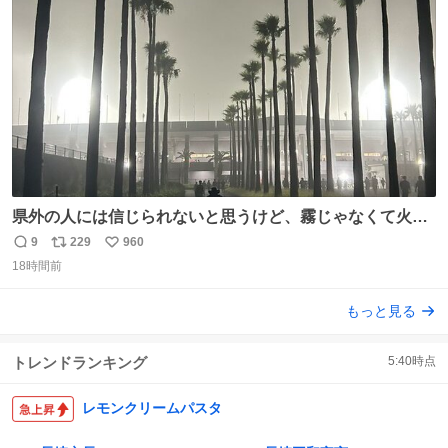
数
県外の人には信じられないと思うけど、霧じゃなくて火山
灰です🌋 #桜島
9
229
960
返
リ
い
18時間前
信
ポ
い
数
ス
ね
もっと見る
ト
数
数
トレンドランキング
5:40
時点
レモンクリームパスタ