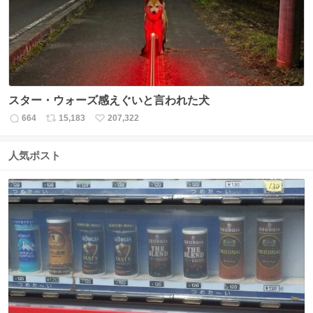
スター・ウォーズ感えぐいと言われた犬
664
15,183
207,322
返
リ
い
信
ポ
い
数
ス
ね
人気ポスト
ト
数
数