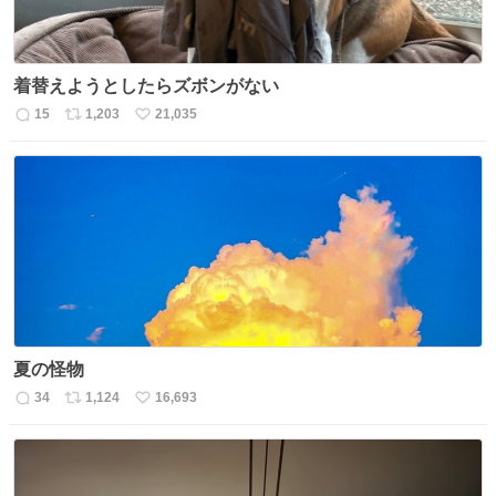
着替えようとしたらズボンがない
15
1,203
21,035
返
リ
い
信
ポ
い
数
ス
ね
ト
数
数
夏の怪物
34
1,124
16,693
返
リ
い
信
ポ
い
数
ス
ね
ト
数