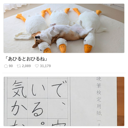
信
ポ
い
数
ス
ね
ト
数
数
「あひるとおひるね」
90
2,089
31,179
返
リ
い
信
ポ
い
数
ス
ね
ト
数
数