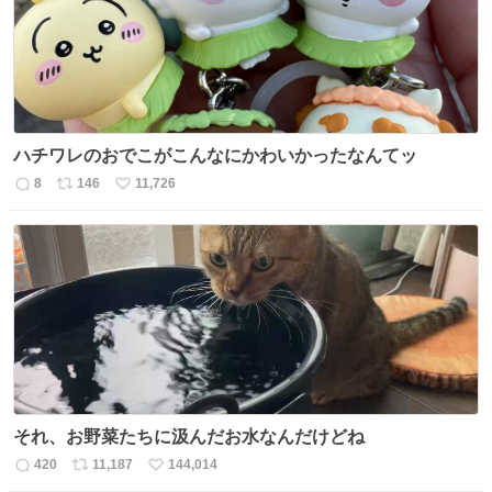
数
ハチワレのおでこがこんなにかわいかったなんてッ
8
146
11,726
返
リ
い
信
ポ
い
数
ス
ね
ト
数
数
それ、お野菜たちに汲んだお水なんだけどね
420
11,187
144,014
返
リ
い