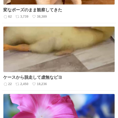
変なポーズのまま観察してきた
62
3,739
38,389
返
リ
い
信
ポ
い
数
ス
ね
ト
数
数
ケースから脱走して虚無なピヨ
22
2,450
18,236
返
リ
い
信
ポ
い
数
ス
ね
ト
数
数