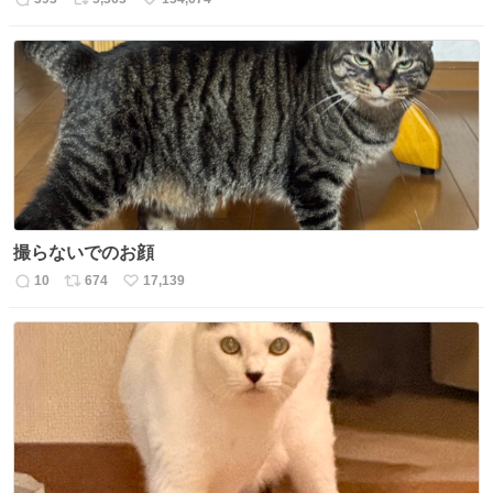
返
リ
い
信
ポ
い
数
ス
ね
ト
数
数
撮らないでのお顔
10
674
17,139
返
リ
い
信
ポ
い
数
ス
ね
ト
数
数