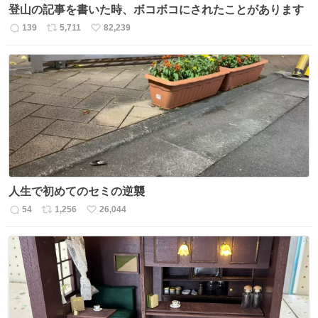
登山の記事を書いた時、ボコボコにされたことがあります
139
5,711
82,239
返
リ
い
信
ポ
い
数
ス
ね
ト
数
数
人生で初めてのセミの逆襲
54
1,256
26,044
返
リ
い
信
ポ
い
数
ス
ね
ト
数
数