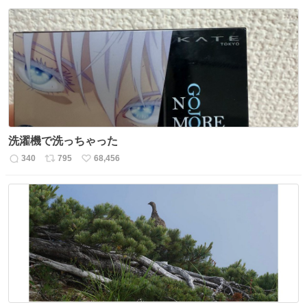
信
ポ
い
数
ス
ね
ト
数
数
洗濯機で洗っちゃった
340
795
68,456
返
リ
い
信
ポ
い
数
ス
ね
ト
数
数