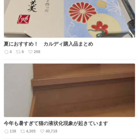
数
夏におすすめ！ カルディ購入品まとめ
4
6
208
返
リ
い
信
ポ
い
数
ス
ね
ト
数
数
今年も暑すぎて猫の液状化現象が起きています
138
4,305
40,718
返
リ
い