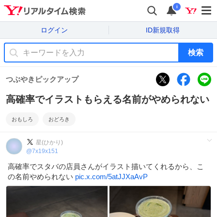
i
ログイン
ID新規取得
検索
つぶやきピックアップ
高確率でイラストもらえる名前がやめられない
おもしろ
おどろき
星(ひかり)
@
7x19x151
高確率でスタバの店員さんがイラスト描いてくれるから、こ
の名前やめられない
pic.x.com/5atJJXaAvP