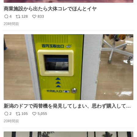
商業施設から出たら大体コレでほんとイヤ
4
128
833
返
リ
い
20時間前
信
ポ
い
数
ス
ね
ト
数
数
新潟のドフで両替機を発見してしまい、思わず購入してし
まい大阪に発送するイベントが発生
2
105
5,055
返
リ
い
20時間前
信
ポ
い
数
ス
ね
ト
数