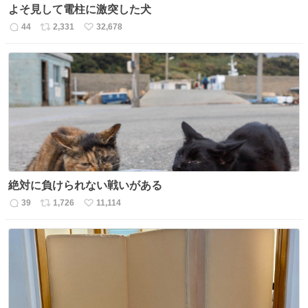
よそ見して電柱に激突した犬
44
2,331
32,678
返
リ
い
信
ポ
い
数
ス
ね
ト
数
数
絶対に負けられない戦いがある
39
1,726
11,114
返
リ
い
信
ポ
い
数
ス
ね
ト
数
数