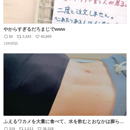
やからすぎるだろまじでwww
82
3,343
42,605
返
リ
い
18時間前
信
ポ
い
数
ス
ね
ト
数
数
ふえるワカメを大量に食べて、水を飲むとおなかは膨ら
む・・・・！？ ⚠️よい子は絶対マネしないでね⚠️ #夏休み
319
1,213
36,328