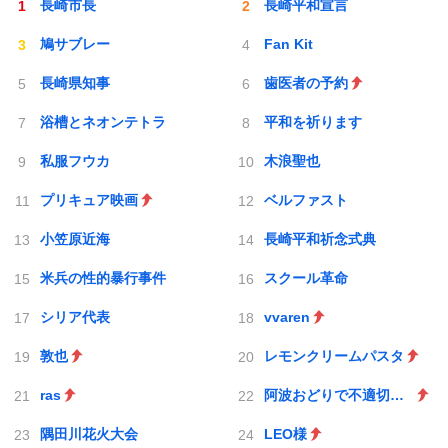
長崎市長
長崎平和宣言
鳩サブレー
Fan Kit
長崎県知事
歯医者の予約
浴槽とネオンテトラ
平和を祈ります
私服フウカ
木浪聖也
プリキュア映画
ベルファスト
小笠原近海
長崎平和祈念式典
米兵の性的暴行事件
スクール革命
シリア代表
vvaren
敦也
レモンクリームパスタ
ras
阿波おどりで不適切な動画
隅田川花火大会
LEO様