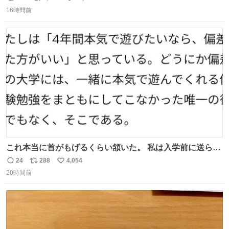
返
リ
い
の自由研究
16時間前
信
ポ
い
数
ス
ね
ト
数
数
これ本当に首がもげるくらい頷いた。 私は入学前に送られ
てきた、大学のサークル紹介冊子を見た時点で終わりを感
24
288
4,054
返
リ
い
じたので、女子大でもないくせに偏差値の高い大学のイン
20時間前
信
ポ
い
カレサークルに突撃して所属するという奇行で事なきを得
数
ス
ね
た。 高偏差値に行けないならせめてそれくらいした方が予
ト
数
数
後がいいです。 https://t.co/9nMHIrETkw