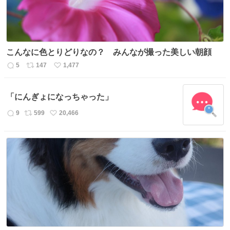
こんなに色とりどりなの？ みんなが撮った美しい朝顔
5
147
1,477
返
リ
い
信
ポ
い
数
ス
ね
「にんぎょになっちゃった」
ト
数
数
9
599
20,466
返
リ
い
信
ポ
い
数
ス
ね
ト
数
数