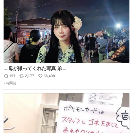
ト
数
数
←母が撮ってくれた写真 弟→
197
2,177
86,498
返
リ
い
2時間前
信
ポ
い
数
ス
ね
ト
数
数