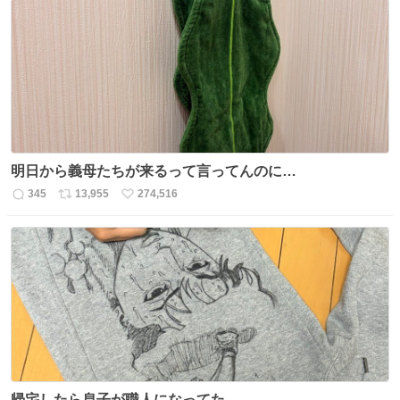
数
ス
ね
ト
数
数
明日から義母たちが来るって言ってんのに…
345
13,955
274,516
返
リ
い
信
ポ
い
数
ス
ね
ト
数
数
帰宅したら息子が職人になってた