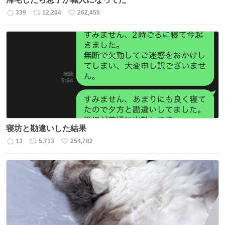
339
12,204
262,455
返
リ
い
信
ポ
い
数
ス
ね
ト
数
数
寝坊と勘違いした結果
13
5,713
254,782
返
リ
い
信
ポ
い
数
ス
ね
ト
数
数