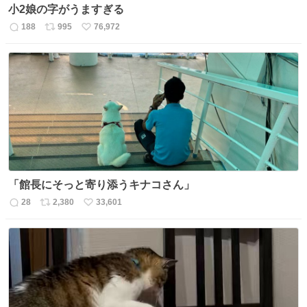
小2娘の字がうますぎる
188
995
76,972
返
リ
い
信
ポ
い
数
ス
ね
ト
数
数
「館長にそっと寄り添うキナコさん」
28
2,380
33,601
返
リ
い
信
ポ
い
数
ス
ね
ト
数
数