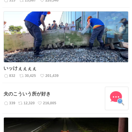
315
13,067
220,540
返
リ
い
信
ポ
い
数
ス
ね
ト
数
数
いッけぇぇぇぇ
832
30,425
201,439
返
リ
い
信
ポ
い
数
ス
ね
夫のこういう所が好き
ト
数
数
339
12,320
216,005
返
リ
い
信
ポ
い
数
ス
ね
ト
数
数