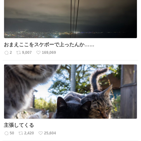
数
おまえここをスケボーで上ったんか……
2
9,007
169,069
返
リ
い
信
ポ
い
数
ス
ね
ト
数
数
主張してくる
50
2,420
25,604
返
リ
い