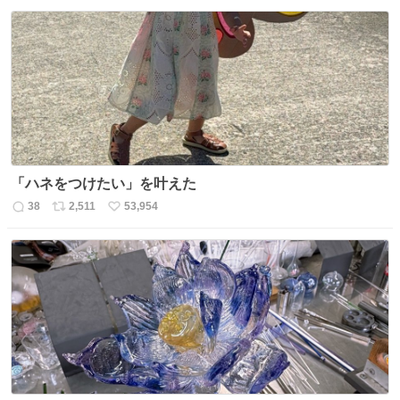
信
ポ
い
数
ス
ね
ト
数
数
「ハネをつけたい」を叶えた
38
2,511
53,954
返
リ
い
信
ポ
い
数
ス
ね
ト
数
数