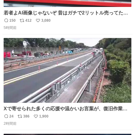
若者よAI画像じゃないぞ 昔はガチで2リットル売ってたん
やでw
150
412
3,080
返
リ
い
5時間前
信
ポ
い
数
ス
ね
ト
数
数
Xで寄せられた多くの応援や温かいお言葉が、復旧作業に
携わる社員の大きな励みとなっております。ありがとうご
24
386
1,900
返
リ
い
ざいます。 九州道
2時間前
信
ポ
い
数
ス
ね