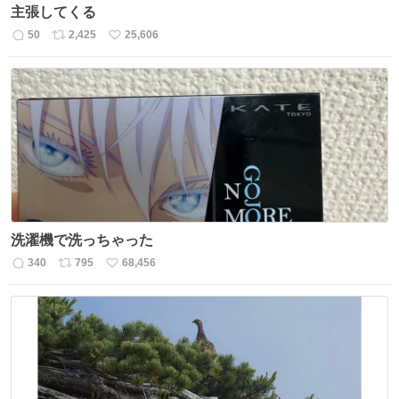
主張してくる
50
2,425
25,606
返
リ
い
信
ポ
い
数
ス
ね
ト
数
数
洗濯機で洗っちゃった
340
795
68,456
返
リ
い
信
ポ
い
数
ス
ね
ト
数
数