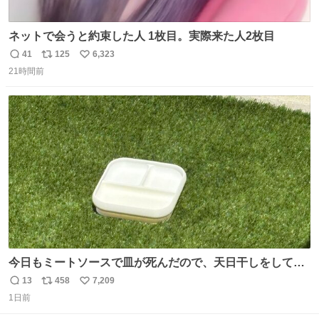
ネットで会うと約束した人 1枚目。実際来た人2枚目
41
125
6,323
返
リ
い
21時間前
信
ポ
い
数
ス
ね
ト
数
数
今日もミートソースで皿が死んだので、天日干しをしてい
ます🍝 ありがとう先人の知恵
13
458
7,209
返
リ
い
1日前
信
ポ
い
数
ス
ね