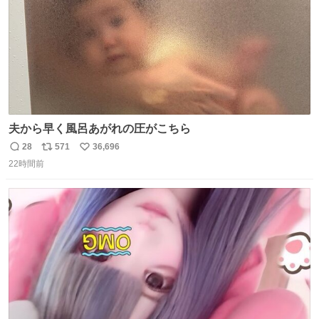
夫から早く風呂あがれの圧がこちら
28
571
36,696
返
リ
い
22時間前
信
ポ
い
数
ス
ね
ト
数
数