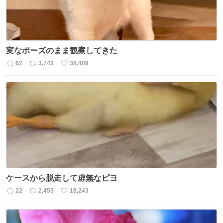
変なポーズのまま観察してきた
62
3,743
38,409
返
リ
い
信
ポ
い
数
ス
ね
ト
数
数
ケースから脱走して虚無なピヨ
22
2,453
18,243
返
リ
い
信
ポ
い
数
ス
ね