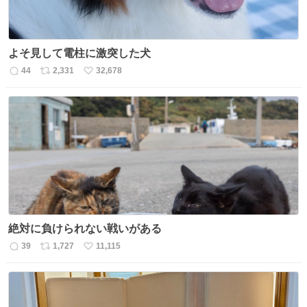
よそ見して電柱に激突した犬
44
2,331
32,678
返
リ
い
信
ポ
い
数
ス
ね
ト
数
数
絶対に負けられない戦いがある
39
1,727
11,115
返
リ
い
信
ポ
い
数
ス
ね
ト
数