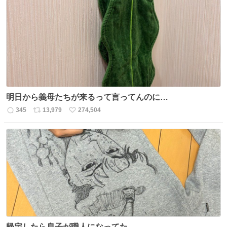
数
ス
ね
ト
数
数
明日から義母たちが来るって言ってんのに…
345
13,979
274,504
返
リ
い
信
ポ
い
数
ス
ね
ト
数
数
帰宅したら息子が職人になってた