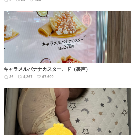
返
リ
い
信
ポ
い
数
ス
ね
ト
数
数
キャラメルバナナカスター、ド（裏声）
36
4,267
67,600
返
リ
い
信
ポ
い
数
ス
ね
ト
数
数