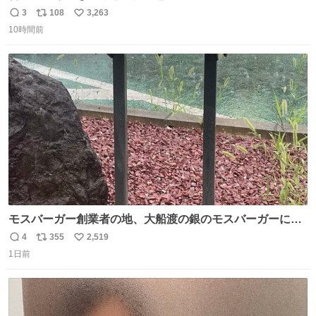
た。そんでまじいい匂い。← #超特急_ESCORT
3
108
3,263
返
リ
い
10時間前
信
ポ
い
数
ス
ね
ト
数
数
モスバーガー創業者の地、大船渡の銀のモスバーガーに一
礼。
4
355
2,519
返
リ
い
1日前
信
ポ
い
数
ス
ね
ト
数
数