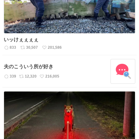
いッけぇぇぇぇ
833
30,507
201,586
返
リ
い
信
ポ
い
数
ス
ね
夫のこういう所が好き
ト
数
数
339
12,320
216,005
返
リ
い
信
ポ
い
数
ス
ね
ト
数
数