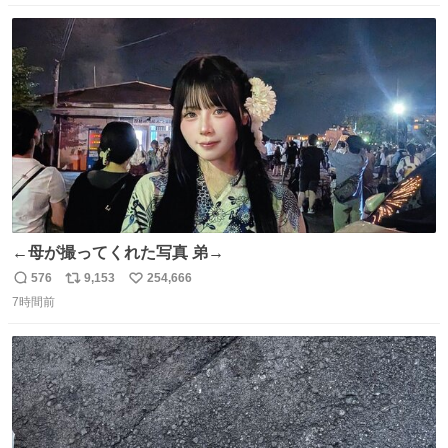
数
ス
ね
ト
数
数
←母が撮ってくれた写真 弟→
576
9,153
254,666
返
リ
い
7時間前
信
ポ
い
数
ス
ね
ト
数
数