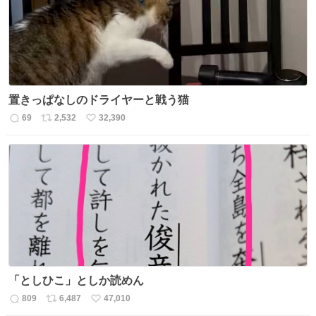
数
置きっぱなしのドライヤーと戦う猫
69
2,532
32,390
返
リ
い
信
ポ
い
数
ス
ね
ト
数
数
「としひこ」としか読めん
809
6,487
47,010
返
リ
い