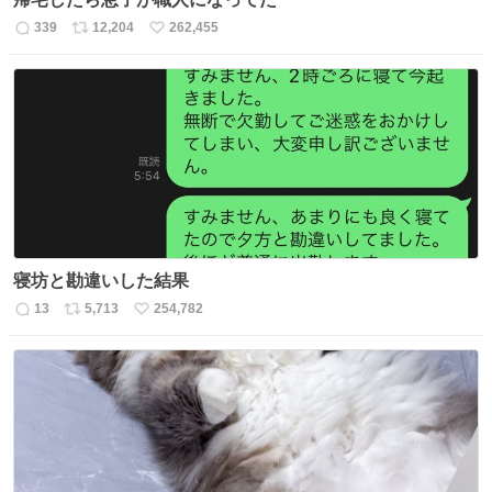
339
12,204
262,455
返
リ
い
信
ポ
い
数
ス
ね
ト
数
数
寝坊と勘違いした結果
13
5,713
254,782
返
リ
い
信
ポ
い
数
ス
ね
ト
数
数