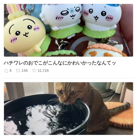
信
ポ
い
数
ス
ね
ト
数
数
ハチワレのおでこがこんなにかわいかったなんてッ
8
146
11,726
返
リ
い
信
ポ
い
数
ス
ね
ト
数
数