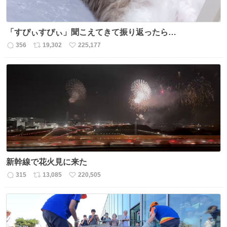
「すぴぃすぴぃ」聞こえてきて振り返ったら…
356
19,302
225,177
返
リ
い
信
ポ
い
数
ス
ね
ト
数
数
新幹線で花火見に来た
315
13,085
220,505
返
リ
い
信
ポ
い
数
ス
ね
ト
数
数