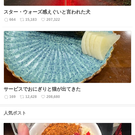
スター・ウォーズ感えぐいと言われた犬
664
15,183
207,322
返
リ
い
信
ポ
い
数
ス
ね
ト
数
数
サービスでおにぎりと猫が出てきた
169
12,428
208,680
返
リ
い
信
ポ
い
数
ス
ね
人気ポスト
ト
数
数