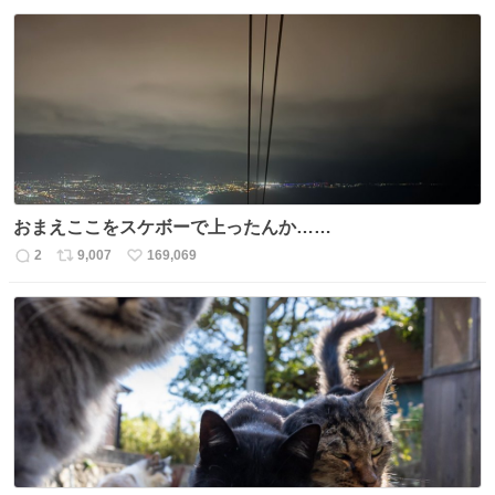
信
ポ
い
数
ス
ね
ト
数
数
おまえここをスケボーで上ったんか……
2
9,007
169,069
返
リ
い
信
ポ
い
数
ス
ね
ト
数
数