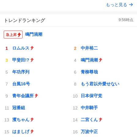
もっと見る
ト
数
数
トレンドランキング
9:56
時点
鳴門渦潮
ロムルス
中井裕二
甲斐田!?
鳴門渦潮
年功序列
青柳尊哉
台風16号
もう君以外愛せない
青年会議所
日本保守党
冠番組
中井騎手
濱ちゃん
二宮くん
はましげ
万波中正