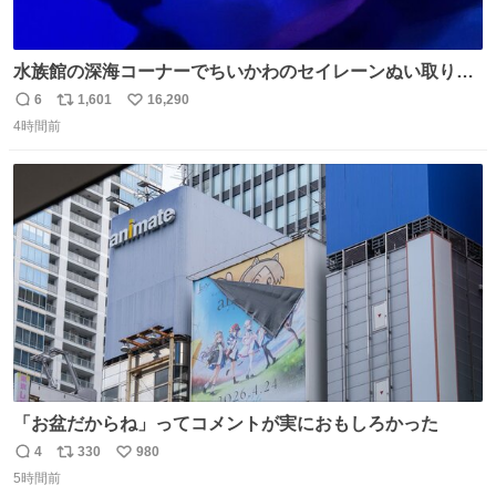
水族館の深海コーナーでちいかわのセイレーンぬい取り出
したら目光っててビビりました #ちいかわ
6
1,601
16,290
返
リ
い
4時間前
信
ポ
い
数
ス
ね
ト
数
数
「お盆だからね」ってコメントが実におもしろかった
4
330
980
返
リ
い
5時間前
信
ポ
い