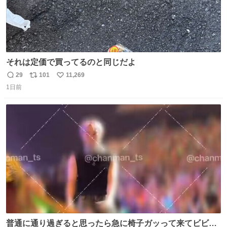
それは定価で買ってるのと同じだよ
29
101
11,269
返
リ
い
1日前
信
ポ
い
数
ス
ね
ト
数
数
普通に通り過ぎると思ったら急に椅子ガッって来てビビっ