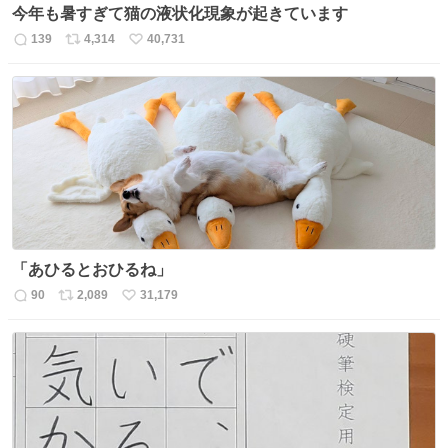
今年も暑すぎて猫の液状化現象が起きています
139
4,314
40,731
返
リ
い
信
ポ
い
数
ス
ね
ト
数
数
「あひるとおひるね」
90
2,089
31,179
返
リ
い
信
ポ
い
数
ス
ね
ト
数
数