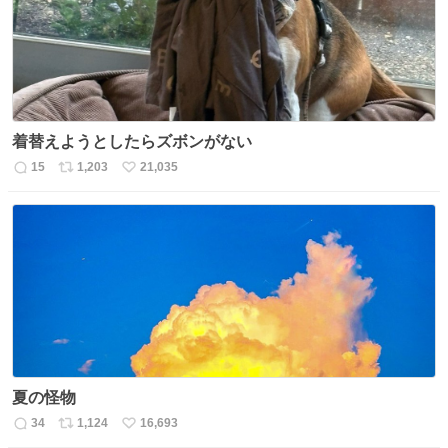
数
着替えようとしたらズボンがない
15
1,203
21,035
返
リ
い
信
ポ
い
数
ス
ね
ト
数
数
夏の怪物
34
1,124
16,693
返
リ
い