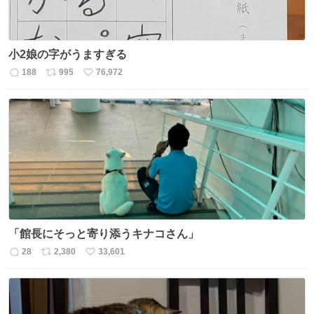
小2娘の字がうますぎる
188
995
76,972
返
リ
い
信
ポ
い
数
ス
ね
ト
数
数
「館長にそっと寄り添うキナコさん」
28
2,380
33,601
返
リ
い
信
ポ
い
数
ス
ね
ト
数