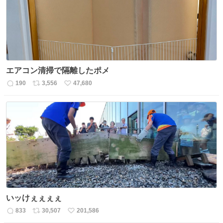
数
エアコン清掃で隔離したポメ
190
3,556
47,680
返
リ
い
信
ポ
い
数
ス
ね
ト
数
数
いッけぇぇぇぇ
833
30,507
201,586
返
リ
い