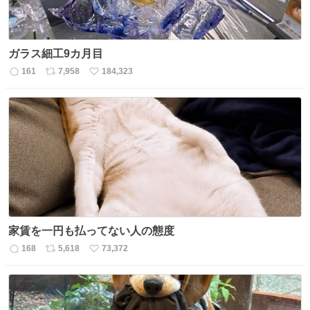
ガラス細工9カ月目
161
7,958
184,323
返
リ
い
信
ポ
い
数
ス
ね
ト
数
数
家賃を一円も払ってない人の態度
168
5,618
73,372
返
リ
い
信
ポ
い
数
ス
ね
ト
数