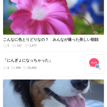
ト
数
数
こんなに色とりどりなの？ みんなが撮った美しい朝顔
5
147
1,477
返
リ
い
信
ポ
い
数
ス
ね
「にんぎょになっちゃった」
ト
数
数
9
599
20,466
返
リ
い
信
ポ
い
数
ス
ね
ト
数
数