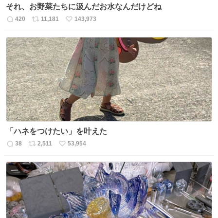
それ、お野菜たちに汲んだお水なんだけどね
420
11,181
143,973
返
リ
い
信
ポ
い
数
ス
ね
ト
数
数
「ハネをつけたい」を叶えた
38
2,511
53,954
返
リ
い
信
ポ
い
数
ス
ね
ト
数
数