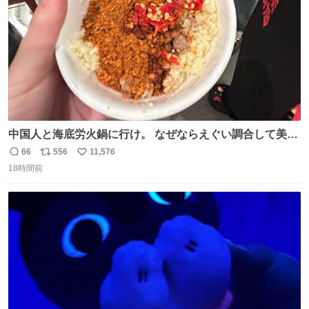
中国人と海底労火鍋に行け。 なぜならえぐい調合して美味
しすぎる ソースを作ってくれるから。
66
556
11,576
返
リ
い
18時間前
信
ポ
い
数
ス
ね
ト
数
数