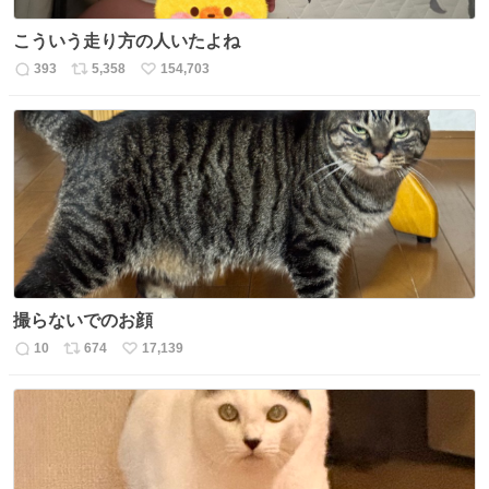
こういう走り方の人いたよね
393
5,358
154,703
返
リ
い
信
ポ
い
数
ス
ね
ト
数
数
撮らないでのお顔
10
674
17,139
返
リ
い
信
ポ
い
数
ス
ね
ト
数
数