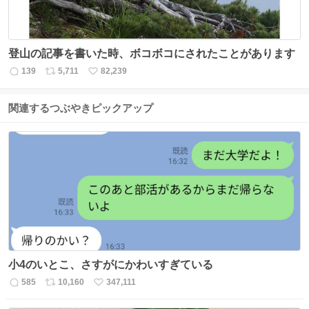
登山の記事を書いた時、ボコボコにされたことがあります
139
5,711
82,239
返
リ
い
信
ポ
い
数
ス
ね
関連するつぶやきピックアップ
ト
数
数
小4のいとこ、さすがにかわいすぎている
585
10,160
347,111
返
リ
い
信
ポ
い