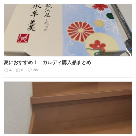
信
ポ
い
数
ス
ね
ト
数
数
夏におすすめ！ カルディ購入品まとめ
4
6
208
返
リ
い
信
ポ
い
数
ス
ね
ト
数
数