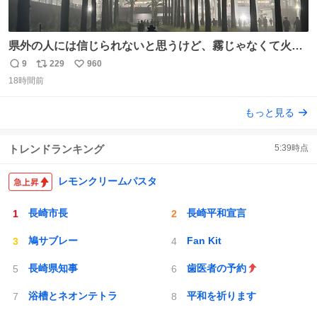
県外の人には信じられないと思うけど、霧じゃなくて火山
灰です🌋 #桜島
9
229
960
返
リ
い
18時間前
信
ポ
い
数
ス
ね
もっと見る
ト
数
数
トレンドランキング
5:39
時点
レモンクリームパスタ
長崎市長
長崎平和宣言
鳩サブレー
Fan Kit
長崎県知事
歯医者の予約
浴槽とネオンテトラ
平和を祈ります