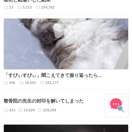
13
5,713
254,782
返
リ
い
信
ポ
い
数
ス
ね
ト
数
数
「すぴぃすぴぃ」聞こえてきて振り返ったら…
356
19,302
225,177
返
リ
い
信
ポ
い
数
ス
ね
整骨院の先生の封印を解いてしまった
ト
数
数
433
13,426
229,298
返
リ
い
信
ポ
い
数
ス
ね
ト
数