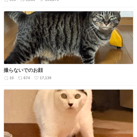
返
リ
い
信
ポ
い
数
ス
ね
ト
数
数
撮らないでのお顔
10
674
17,139
返
リ
い
信
ポ
い
数
ス
ね
ト
数
数