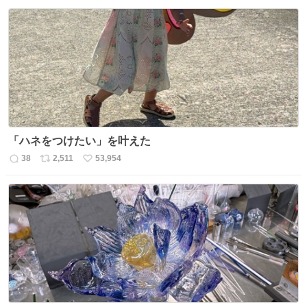
信
ポ
い
数
ス
ね
ト
数
数
「ハネをつけたい」を叶えた
38
2,511
53,954
返
リ
い
信
ポ
い
数
ス
ね
ト
数
数