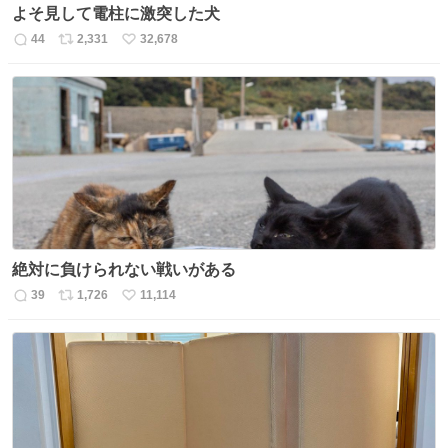
よそ見して電柱に激突した犬
44
2,331
32,678
返
リ
い
信
ポ
い
数
ス
ね
ト
数
数
絶対に負けられない戦いがある
39
1,726
11,114
返
リ
い
信
ポ
い
数
ス
ね
ト
数
数