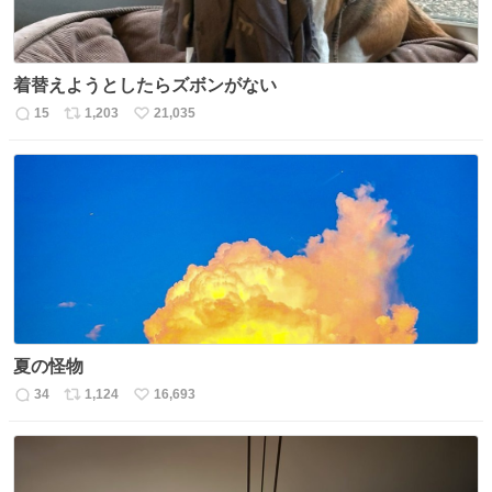
着替えようとしたらズボンがない
15
1,203
21,035
返
リ
い
信
ポ
い
数
ス
ね
ト
数
数
夏の怪物
34
1,124
16,693
返
リ
い
信
ポ
い
数
ス
ね
ト
数