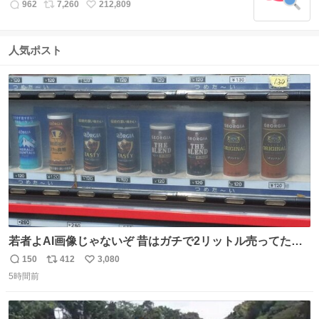
数
962
7,260
212,809
返
リ
い
信
ポ
い
数
ス
ね
人気ポスト
ト
数
数
若者よAI画像じゃないぞ 昔はガチで2リットル売ってたん
やでw
150
412
3,080
返
リ
い
5時間前
信
ポ
い
数
ス
ね
ト
数