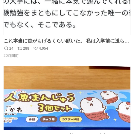
これ本当に首がもげるくらい頷いた。 私は入学前に送られ
てきた、大学のサークル紹介冊子を見た時点で終わりを感
24
288
4,054
返
リ
い
じたので、女子大でもないくせに偏差値の高い大学のイン
20時間前
信
ポ
い
カレサークルに突撃して所属するという奇行で事なきを得
数
ス
ね
た。 高偏差値に行けないならせめてそれくらいした方が予
ト
数
数
後がいいです。 https://t.co/9nMHIrETkw