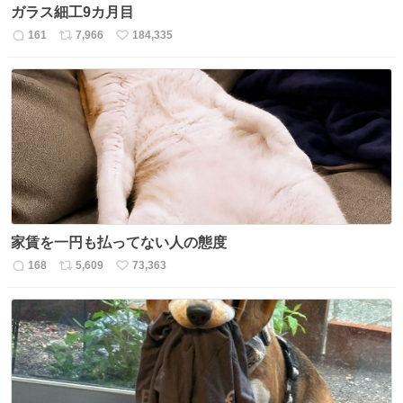
ガラス細工9カ月目
161
7,966
184,335
返
リ
い
信
ポ
い
数
ス
ね
ト
数
数
家賃を一円も払ってない人の態度
168
5,609
73,363
返
リ
い
信
ポ
い
数
ス
ね
ト
数
数