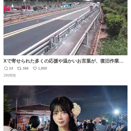
数
Xで寄せられた多くの応援や温かいお言葉が、復旧作業に
携わる社員の大きな励みとなっております。ありがとうご
24
386
1,900
返
リ
い
ざいます。 九州道
2時間前
信
ポ
い
数
ス
ね
ト
数
数