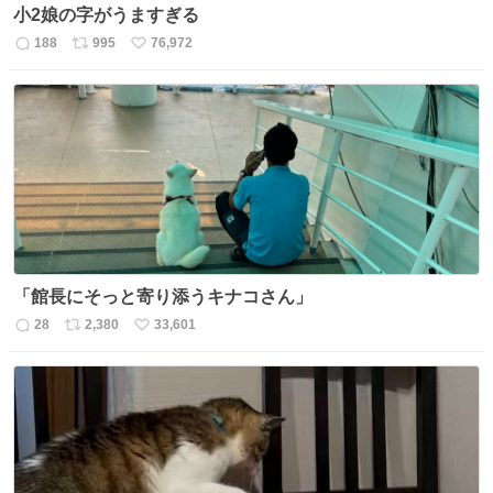
小2娘の字がうますぎる
188
995
76,972
返
リ
い
信
ポ
い
数
ス
ね
ト
数
数
「館長にそっと寄り添うキナコさん」
28
2,380
33,601
返
リ
い
信
ポ
い
数
ス
ね
ト
数
数