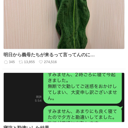
数
ス
ね
ト
数
数
明日から義母たちが来るって言ってんのに…
345
13,955
274,516
返
リ
い
信
ポ
い
数
ス
ね
ト
数
数
寝坊と勘違いした結果