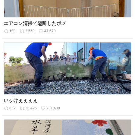
エアコン清掃で隔離したポメ
190
3,550
47,679
返
リ
い
信
ポ
い
数
ス
ね
ト
数
数
いッけぇぇぇぇ
832
30,425
201,439
返
リ
い
信
ポ
い
数
ス
ね
ト
数