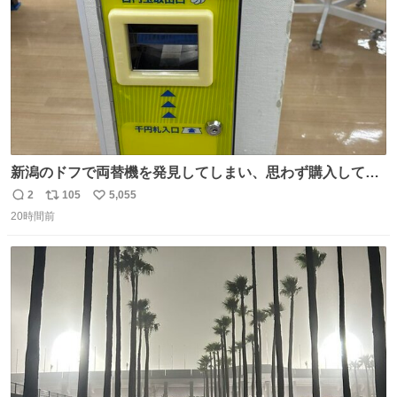
新潟のドフで両替機を発見してしまい、思わず購入してし
まい大阪に発送するイベントが発生
2
105
5,055
返
リ
い
20時間前
信
ポ
い
数
ス
ね
ト
数
数