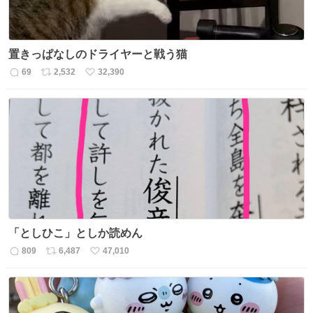
置きっぱなしのドライヤーと戦う猫
69
2,532
32,390
返
リ
い
信
ポ
い
数
ス
ね
ト
数
数
「としひこ」としか読めん
809
6,487
47,010
返
リ
い
信
ポ
い
数
ス
ね
ト
数