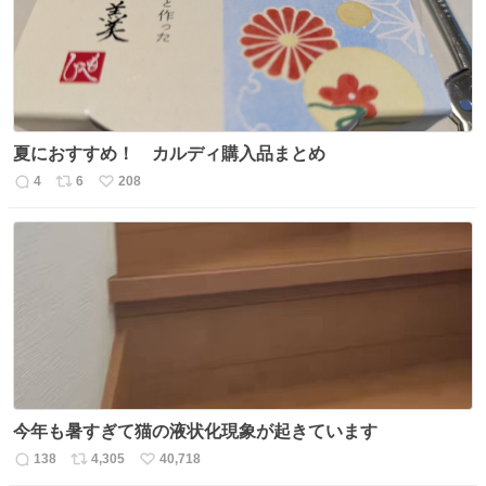
数
夏におすすめ！ カルディ購入品まとめ
4
6
208
返
リ
い
信
ポ
い
数
ス
ね
ト
数
数
今年も暑すぎて猫の液状化現象が起きています
138
4,305
40,718
返
リ
い