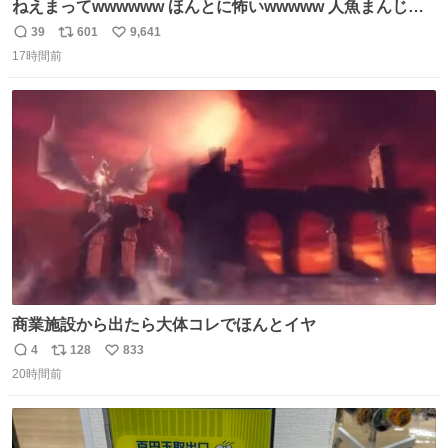
ねえまってwwwwww ほんとに怖いwwwww 人魚まんじゅ
う買ってきたから私も永遠のいのちを…ぐへへ…と思いな
39
601
9,641
返
リ
い
がら1つ食べたら 奥歯欠けたんだけど！！！！？？？ しか
17時間前
信
ポ
い
もガッツリ😭 まんじゅうだよ？？？？？？ ガリッて言っ
数
ス
ね
たから何？と思って口から出したら自分の歯wwwwww セ
ト
数
数
イレーンの呪いじゃん😭
商業施設から出たら大体コレでほんとイヤ
4
128
833
返
リ
い
20時間前
信
ポ
い
数
ス
ね
ト
数
数