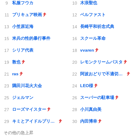
私服フウカ
木浪聖也
プリキュア映画
ベルファスト
小笠原近海
長崎平和祈念式典
米兵の性的暴行事件
スクール革命
シリア代表
vvaren
敦也
レモンクリームパスタ
ras
阿波おどりで不適切な動画
隅田川花火大会
LEO様
ジェルマン
スーパーの駐車場
ローズマイスター
小川真由美
キミとアイドルプリキュア♪
内田博幸
その他の急上昇