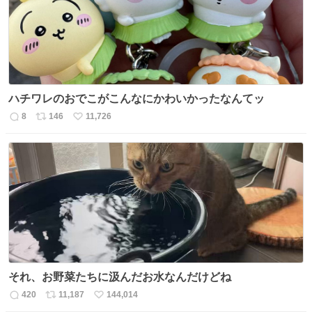
数
ハチワレのおでこがこんなにかわいかったなんてッ
8
146
11,726
返
リ
い
信
ポ
い
数
ス
ね
ト
数
数
それ、お野菜たちに汲んだお水なんだけどね
420
11,187
144,014
返
リ
い