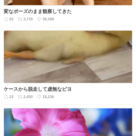
変なポーズのまま観察してきた
62
3,739
38,389
返
リ
い
信
ポ
い
数
ス
ね
ト
数
数
ケースから脱走して虚無なピヨ
22
2,450
18,236
返
リ
い
信
ポ
い
数
ス
ね
ト
数
数