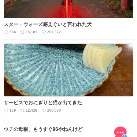
スター・ウォーズ感えぐいと言われた犬
664
15,183
207,322
返
リ
い
信
ポ
い
数
ス
ね
ト
数
数
サービスでおにぎりと猫が出てきた
169
12,428
208,680
返
リ
い
信
ポ
い
数
ス
ね
ウチの母親、もうすぐ96やねんけど
ト
数