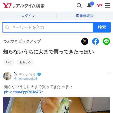
i
ログイン
ID新規取得
検索
つぶやきピックアップ
知らないうちに犬まで買ってきたっぽい
いぬ
おもしろ
柴犬·͜·♡もも
@
momonosekaiii
知らないうちに犬まで買ってきたっぽい
pic.x.com/6ppR0JoARr