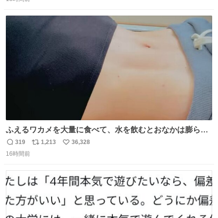
信
ポ
い
数
ス
ね
ト
数
数
ふえるワカメを大量に食べて、水を飲むとおなかは膨ら
む・・・・！？ ⚠️よい子は絶対マネしないでね⚠️ #夏休み
319
1,213
36,328
返
リ
い
の自由研究
16時間前
信
ポ
い
数
ス
ね
ト
数
数