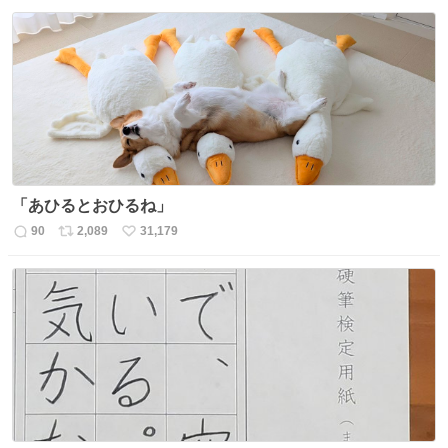
信
ポ
い
数
ス
ね
ト
数
数
「あひるとおひるね」
90
2,089
31,179
返
リ
い
信
ポ
い
数
ス
ね
ト
数
数