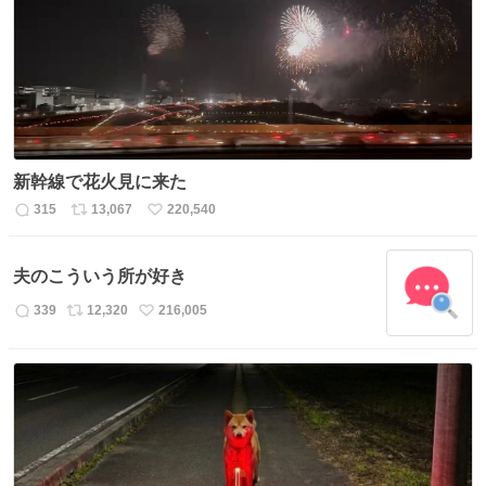
数
新幹線で花火見に来た
315
13,067
220,540
返
リ
い
信
ポ
い
数
ス
ね
夫のこういう所が好き
ト
数
数
339
12,320
216,005
返
リ
い
信
ポ
い
数
ス
ね
ト
数
数