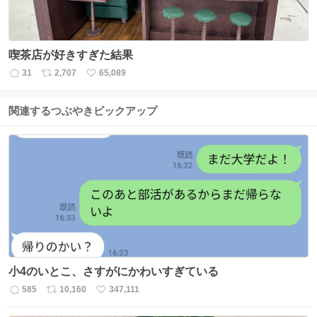
喫茶店が好きすぎた結果
31
2,707
65,089
返
リ
い
信
ポ
い
数
ス
ね
関連するつぶやきピックアップ
ト
数
数
小4のいとこ、さすがにかわいすぎている
585
10,160
347,111
返
リ
い
信
ポ
い