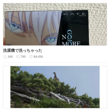
信
ポ
い
数
ス
ね
ト
数
数
洗濯機で洗っちゃった
340
795
68,456
返
リ
い
信
ポ
い
数
ス
ね
ト
数
数