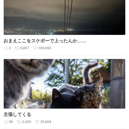
数
おまえここをスケボーで上ったんか……
2
9,007
169,069
返
リ
い
信
ポ
い
数
ス
ね
ト
数
数
主張してくる
50
2,420
25,604
返
リ
い