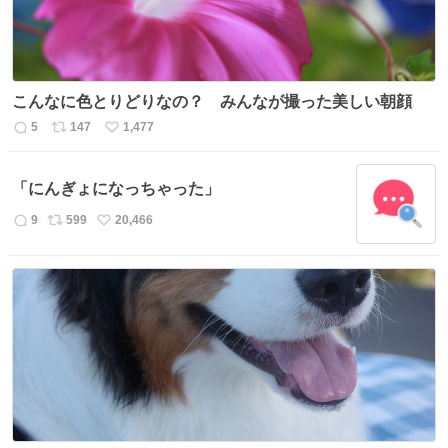
こんなに色とりどりなの？ みんなが撮った美しい朝顔
5
147
1,477
返
リ
い
信
ポ
い
数
ス
ね
「にんぎょになっちゃった」
ト
数
数
9
599
20,466
返
リ
い
信
ポ
い
数
ス
ね
ト
数
数