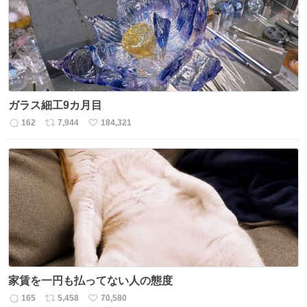
数
ガラス細工9カ月目
162
7,944
184,321
返
リ
い
信
ポ
い
数
ス
ね
ト
数
数
家賃を一円も払ってない人の態度
165
5,458
70,580
返
リ
い