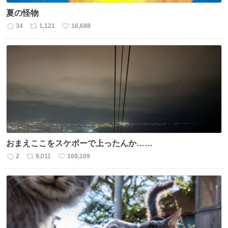
夏の怪物
34
1,121
16,688
返
リ
い
信
ポ
い
数
ス
ね
ト
数
数
おまえここをスケボーで上ったんか……
2
9,011
169,109
返
リ
い
信
ポ
い
数
ス
ね
ト
数
数