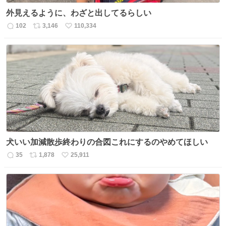
外見えるように、わざと出してるらしい
102
3,146
110,334
返
リ
い
信
ポ
い
数
ス
ね
ト
数
数
犬いい加減散歩終わりの合図これにするのやめてほしい
35
1,878
25,911
返
リ
い
信
ポ
い
数
ス
ね
ト
数
数