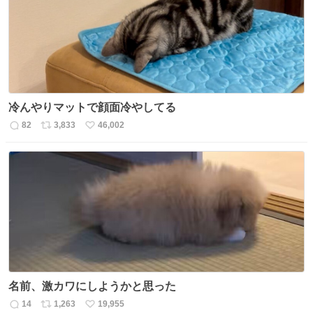
数
冷んやりマットで顔面冷やしてる
82
3,833
46,002
返
リ
い
信
ポ
い
数
ス
ね
ト
数
数
名前、激カワにしようかと思った
14
1,263
19,955
返
リ
い