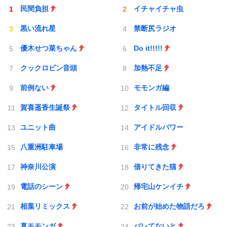
民間負担
イチャイチャ虫
黒い流れ星
禁断尻ラジオ
優木せつ菜ちゃん
Do it!!!!!
クックロビン音頭
加熱不足
前例ない
モモンガ編
賀喜遥香生誕祭
タイトル回収
ユニット曲
アイドルパワー
八重洲駐車場
非常に残念
神奈川公演
借りてきた猫
電話のシーン
帰宅山ケンイチ
相葉リミックス
お前が始めた物語だろ
真モモンガ
バレてないと