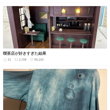
信
ポ
い
数
ス
ね
ト
数
数
喫茶店が好きすぎた結果
31
2,708
65,102
返
リ
い
信
ポ
い
数
ス
ね
ト
数
数