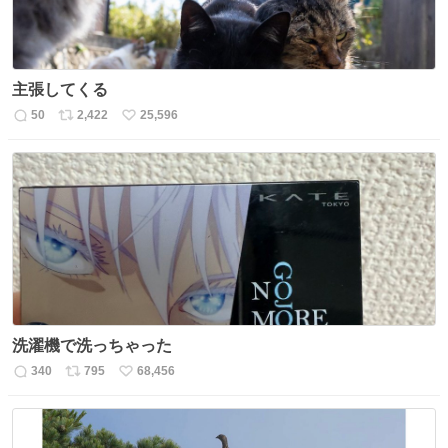
主張してくる
50
2,422
25,596
返
リ
い
信
ポ
い
数
ス
ね
ト
数
数
洗濯機で洗っちゃった
340
795
68,456
返
リ
い
信
ポ
い
数
ス
ね
ト
数