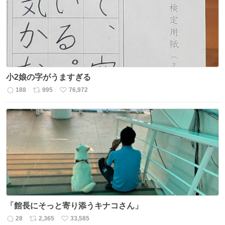
数
小2娘の字がうますぎる
188
995
76,972
返
リ
い
信
ポ
い
数
ス
ね
ト
数
数
「館長にそっと寄り添うキナコさん」
28
2,365
33,585
返
リ
い