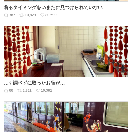
着るタイミングをいまだに見つけられていない
367
10,829
80,590
返
リ
い
信
ポ
い
数
ス
ね
ト
数
数
よく調ベずに取ったお宿が…
66
1,811
19,381
返
リ
い
信
ポ
い
数
ス
ね
ト
数
数