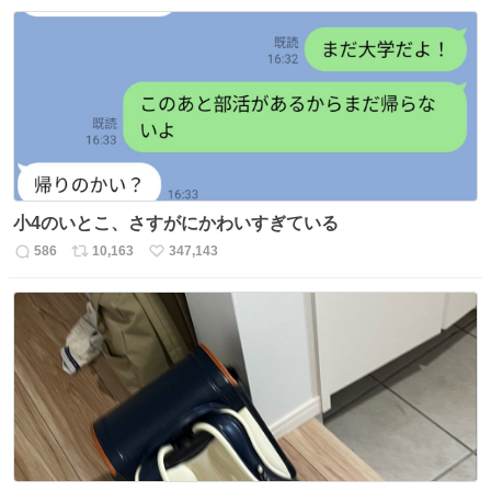
信
ポ
い
数
ス
ね
ト
数
数
小4のいとこ、さすがにかわいすぎている
586
10,163
347,143
返
リ
い
信
ポ
い
数
ス
ね
ト
数
数