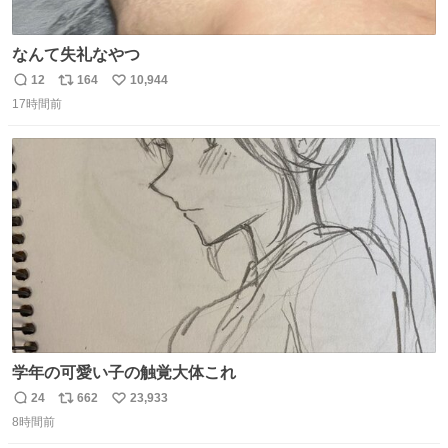
なんて失礼なやつ
12
164
10,944
返
リ
い
17時間前
信
ポ
い
数
ス
ね
ト
数
数
学年の可愛い子の触覚大体これ
24
662
23,933
返
リ
い
8時間前
信
ポ
い