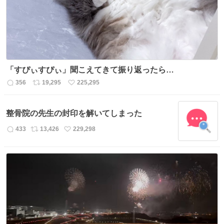
数
「すぴぃすぴぃ」聞こえてきて振り返ったら…
356
19,295
225,295
返
リ
い
信
ポ
い
数
ス
ね
整骨院の先生の封印を解いてしまった
ト
数
数
433
13,426
229,298
返
リ
い
信
ポ
い
数
ス
ね
ト
数
数