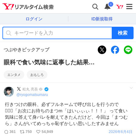
i
ログイン
ID新規取得
検索
つぶやきピックアップ
眼科で食い気味に返事した結果…
エンタメ
おもしろ
松丸 亮吾 🍥
@
ryogomatsumaru
行きつけの眼科、必ずフルネームで呼び出しを行うので
🧑🏻‍⚕️「お次にお待ちのまつm「はいぃぃぃ！！！」 って食い
気味に答えて身バレを耐えてきたんだけど、今回は「まつむ
ら」さんがいてめっちゃ恥ずかしい思いしたすみません
361
750
54,949
2026年6月4日