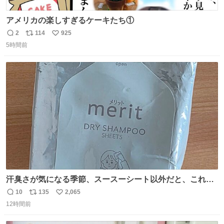
アメリカの楽しすぎるケーキたち①
2
114
925
返
リ
い
5時間前
信
ポ
い
数
ス
ね
ト
数
数
汗臭さが気になる季節、スースーシート以外だと、これが
とにかくスッキリする。2年くらい前に #生活は踊る で紹
10
135
2,065
返
リ
い
介したやつ。おじさんにもおばさんにもオススメだ。ドラ
12時間前
信
ポ
い
ストに売ってるぞ。ドライシャンプーって書いてあるけど
数
ス
ね