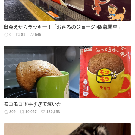
出会えたらラッキー！「おさるのジョージ×阪急電車」
0
81
545
返
リ
い
信
ポ
い
数
ス
ね
ト
数
数
モコモコ下手すぎて泣いた
309
10,057
130,653
返
リ
い
信
ポ
い
数
ス
ね
ト
数