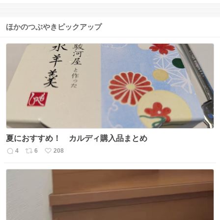
ほかのつぶやきピックアップ
夏におすすめ！ カルディ購入品まとめ
4
6
208
返
リ
い
信
ポ
い
数
ス
ね
ト
数
数