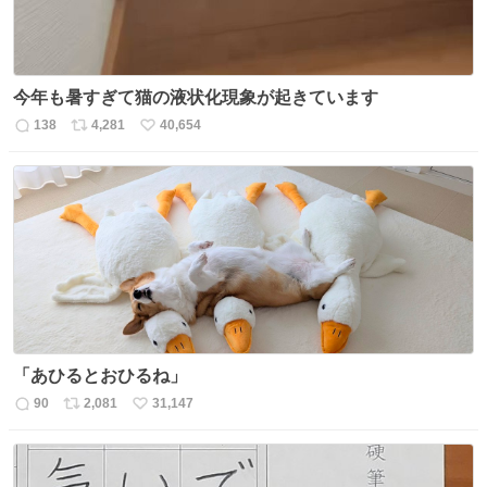
今年も暑すぎて猫の液状化現象が起きています
138
4,281
40,654
返
リ
い
信
ポ
い
数
ス
ね
ト
数
数
「あひるとおひるね」
90
2,081
31,147
返
リ
い
信
ポ
い
数
ス
ね
ト
数