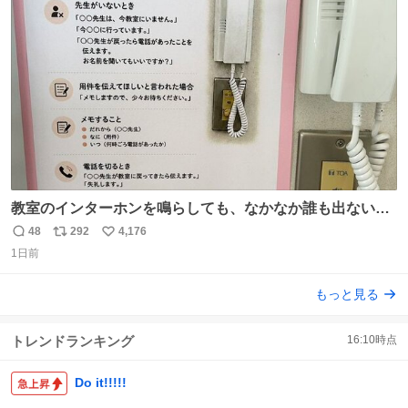
汗拭きシートみたいなもの。耳裏襟足首筋がんがん拭いて
ト
数
数
汗臭不安を解消。
教室のインターホンを鳴らしても、なかなか誰も出ないこ
とがあります…。 もしかすると「電話の出方」に困ってい
48
292
4,176
返
リ
い
るのかもしれません。 そこで「何を話せばいいか」が見え
1日前
信
ポ
い
る手引きを用意して、安心して電話に出られるようにしま
数
ス
ね
もっと見る
す。 インターホンの応対も大切なコミュニケーションの学
ト
数
数
びです。
トレンドランキング
16:10
時点
Do it!!!!!