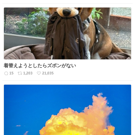
信
ポ
い
数
ス
ね
ト
数
数
着替えようとしたらズボンがない
15
1,203
21,035
返
リ
い
信
ポ
い
数
ス
ね
ト
数
数