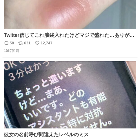
Twitter信じてこれ涙袋入れたけどマジで盛れた…ありがと
う…
58
631
12,747
返
リ
い
15時間前
信
ポ
い
数
ス
ね
ト
数
数
彼女の名前呼び間違えたレベルのミス