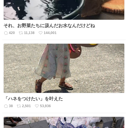
それ、お野菜たちに汲んだお水なんだけどね
420
11,138
144,001
返
リ
い
信
ポ
い
数
ス
ね
ト
数
数
「ハネをつけたい」を叶えた
38
2,501
53,936
返
リ
い
信
ポ
い
数
ス
ね
ト
数