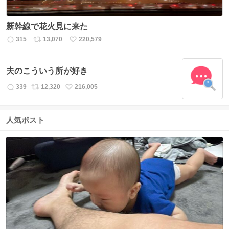
新幹線で花火見に来た
315
13,070
220,579
返
リ
い
信
ポ
い
数
ス
ね
夫のこういう所が好き
ト
数
数
339
12,320
216,005
返
リ
い
信
ポ
い
数
ス
ね
人気ポスト
ト
数
数