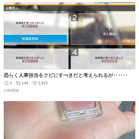
数
ス
ね
ト
数
数
恐らく人事担当をクビにすべきだと考えられるが‥‥‥
2
144
1,515
返
リ
い
23時間前
信
ポ
い
数
ス
ね
ト
数
数