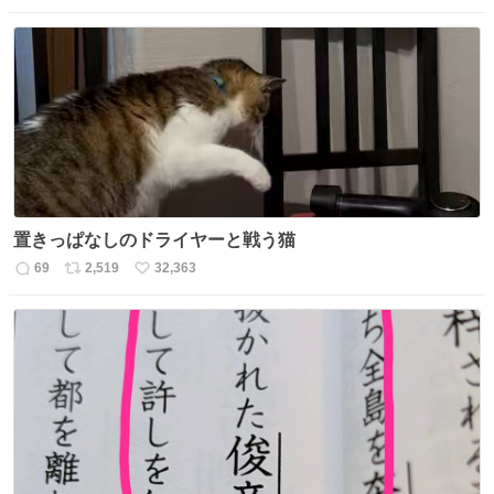
信
ポ
い
数
ス
ね
ト
数
数
置きっぱなしのドライヤーと戦う猫
69
2,519
32,363
返
リ
い
信
ポ
い
数
ス
ね
ト
数
数