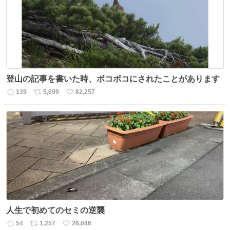
数
登山の記事を書いた時、ボコボコにされたことがあります
139
5,699
82,257
返
リ
い
信
ポ
い
数
ス
ね
ト
数
数
人生で初めてのセミの逆襲
54
1,257
26,046
返
リ
い