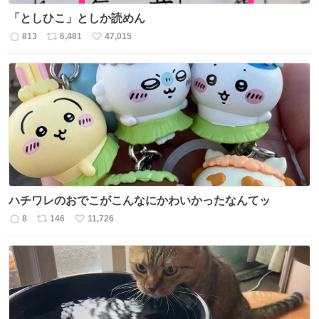
「としひこ」としか読めん
813
6,481
47,015
返
リ
い
信
ポ
い
数
ス
ね
ト
数
数
ハチワレのおでこがこんなにかわいかったなんてッ
8
146
11,726
返
リ
い
信
ポ
い
数
ス
ね
ト
数
数