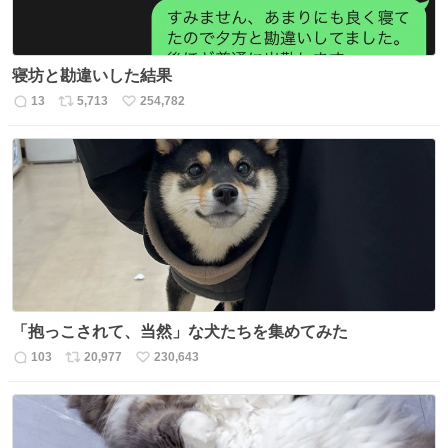
寝坊と勘違いした結果
13
5,713
254,782
返
リ
い
信
ポ
い
数
ス
ね
ト
数
数
「抱っこされて、当然」な犬たちを集めてみた
103
20,977
230,643
返
リ
い
信
ポ
い
数
ス
ね
ト
数