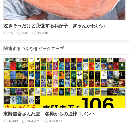
泣きそうだけど我慢する我が子、ぎゃんかわいい
15
226
11,230
返
リ
い
信
ポ
い
数
ス
ね
関連するつぶやきピックアップ
ト
数
数
東野圭吾さん死去 各界からの追悼コメント
6,090
164,421
458,872
返
リ
い