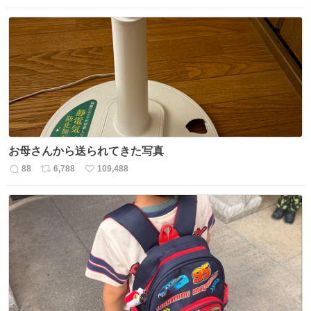
信
ポ
い
数
ス
ね
ト
数
数
お母さんから送られてきた写真
88
6,788
109,488
返
リ
い
信
ポ
い
数
ス
ね
ト
数
数