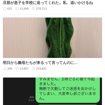
旦那が息子を学校に送ってくれた。私、追いかけるね
631
12,499
279,713
返
リ
い
信
ポ
い
数
ス
ね
ト
数
数
明日から義母たちが来るって言ってんのに…
345
13,957
274,601
返
リ
い
信
ポ
い
数
ス
ね
ト
数
数