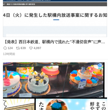
【発表】西日本鉄道、駅構内で流れた“不適切音声”に声明
「被害届も検討」 news.livedoor.com/article/detail… 4日
124
639
4,097
返
リ
い
に西鉄福岡（天神）駅および薬院駅で発生した駅構内放送
12時間前
信
ポ
い
事案について声明を公表した。「第三者によって駅構内放
数
ス
ね
送設備に外部から不正に音声が流された可能性も含めて確
ト
数
数
認を実施」と説明した。