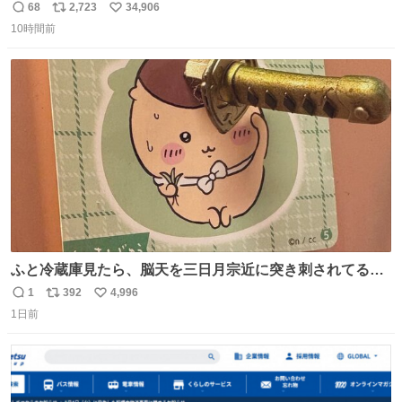
68
2,723
34,906
返
リ
い
10時間前
信
ポ
い
数
ス
ね
ト
数
数
ふと冷蔵庫見たら、脳天を三日月宗近に突き刺されてるく
りまんじゅうパイセンが
1
392
4,996
返
リ
い
1日前
信
ポ
い
数
ス
ね
ト
数
数