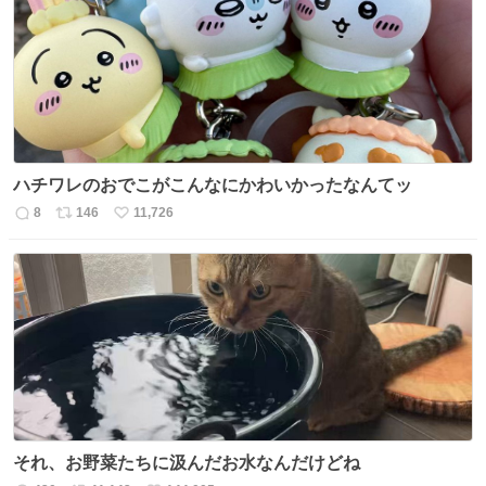
ト
数
数
ハチワレのおでこがこんなにかわいかったなんてッ
8
146
11,726
返
リ
い
信
ポ
い
数
ス
ね
ト
数
数
それ、お野菜たちに汲んだお水なんだけどね