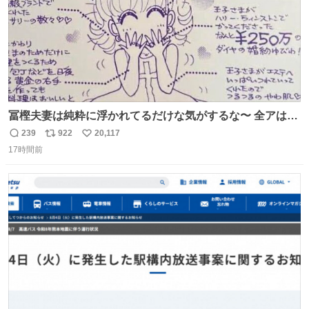
冨樫夫妻は純粋に浮かれてるだけな気がするな〜 全アはこ
こに自分の市場価値的なものを上乗せするので、 すっぴん
239
922
20,117
返
リ
い
＆寝起きのボサボサ頭でも「今日も可愛いね」が止まらな
17時間前
信
ポ
い
い。放っておくと永遠に髪撫でてきて作業進まない()
数
ス
ね
156cm40kg、年中日焼け止めとお友達の私より綺麗な手や
ト
数
数
めてもろて とか言う