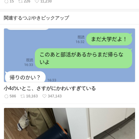
15
226
11,230
返
リ
い
信
ポ
い
数
ス
ね
関連するつぶやきピックアップ
ト
数
数
小4のいとこ、さすがにかわいすぎている
586
10,163
347,143
返
リ
い
信
ポ
い
数
ス
ね
ト
数
数