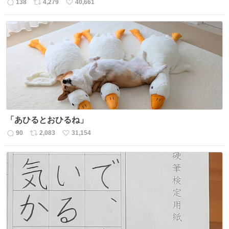
138
4,279
40,661
返
リ
い
信
ポ
い
数
ス
ね
ト
数
数
「あひるとおひるね」
90
2,083
31,154
返
リ
い
信
ポ
い
数
ス
ね
ト
数
数