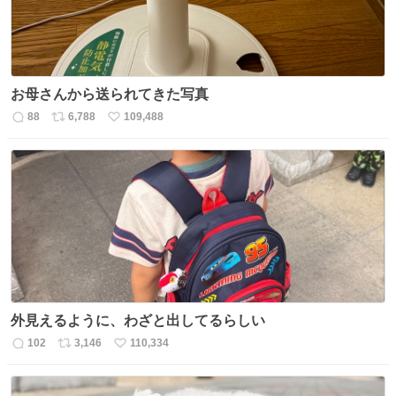
お母さんから送られてきた写真
88
6,788
109,488
返
リ
い
信
ポ
い
数
ス
ね
ト
数
数
外見えるように、わざと出してるらしい
102
3,146
110,334
返
リ
い
信
ポ
い
数
ス
ね