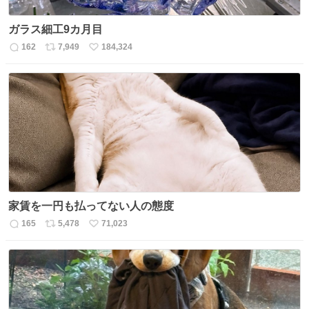
ガラス細工9カ月目
162
7,949
184,324
返
リ
い
信
ポ
い
数
ス
ね
ト
数
数
家賃を一円も払ってない人の態度
165
5,478
71,023
返
リ
い
信
ポ
い
数
ス
ね
ト
数
数