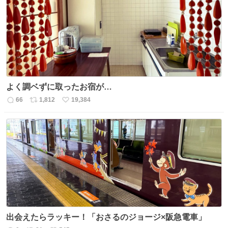
ト
数
数
よく調ベずに取ったお宿が…
66
1,812
19,384
返
リ
い
信
ポ
い
数
ス
ね
ト
数
数
出会えたらラッキー！「おさるのジョージ×阪急電車」