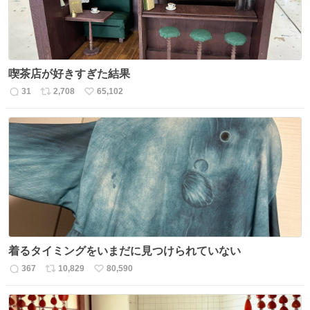
喫茶店が好きすぎた結果
31
2,708
65,102
返
リ
い
信
ポ
い
数
ス
ね
ト
数
数
着るタイミングをいまだに見つけられていない
367
10,829
80,590
返
リ
い
信
ポ
い
数
ス
ね