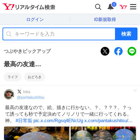
i
ログイン
ID新規取得
検索
つぶやきピックアップ
最高の友達…
ライフ
おどろき
hika
@
pantakushitsu
最高の友達なので、絵、描きに行かない、？、？？？、？っ
て誘っても秒で予定決めてノリノリで一緒に行ってくれる。
神。
#
日常垢
pic.x.com/Rgsq4ENcUg
x.com/pantakushitsu/…