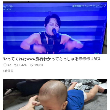
数
やってくれたwww流石わかってらっしゃる🤣🤣🤣 #Mステ
#西川貴教
42
1,424
19,011
返
リ
い
6時間前
信
ポ
い
数
ス
ね
ト
数
数