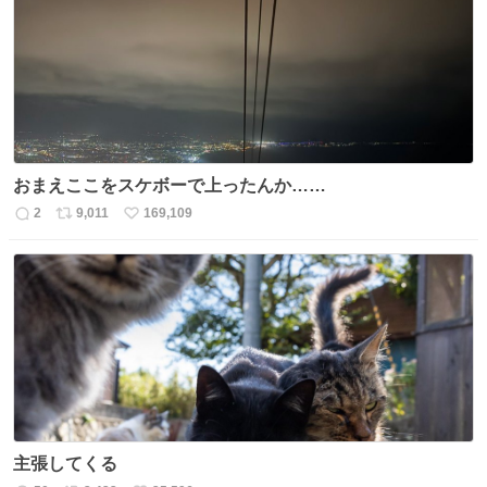
ト
数
数
おまえここをスケボーで上ったんか……
2
9,011
169,109
返
リ
い
信
ポ
い
数
ス
ね
ト
数
数
主張してくる