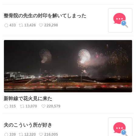
信
ポ
い
数
ス
ね
整骨院の先生の封印を解いてしまった
ト
数
数
433
13,426
229,298
返
リ
い
信
ポ
い
数
ス
ね
ト
数
数
新幹線で花火見に来た
315
13,070
220,579
返
リ
い
信
ポ
い
数
ス
ね
夫のこういう所が好き
ト
数
数
339
12,320
216,005