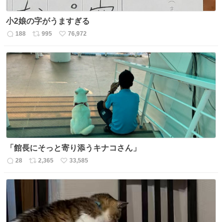
小2娘の字がうますぎる
188
995
76,972
返
リ
い
信
ポ
い
数
ス
ね
ト
数
数
「館長にそっと寄り添うキナコさん」
28
2,365
33,585
返
リ
い
信
ポ
い
数
ス
ね
ト
数
数