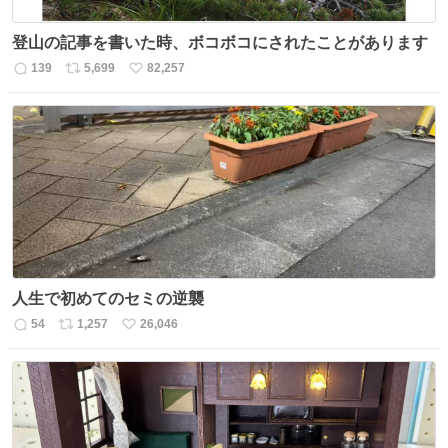
登山の記事を書いた時、ボコボコにされたことがあります
139
5,699
82,257
返
リ
い
信
ポ
い
数
ス
ね
ト
数
数
人生で初めてのセミの逆襲
54
1,257
26,046
返
リ
い
信
ポ
い
数
ス
ね
ト
数
数