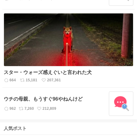
返
リ
い
信
ポ
い
数
ス
ね
ト
数
数
スター・ウォーズ感えぐいと言われた犬
664
15,181
207,361
返
リ
い
信
ポ
い
数
ス
ね
ウチの母親、もうすぐ96やねんけど
ト
数
数
962
7,260
212,809
返
リ
い
信
ポ
い
数
ス
ね
人気ポスト
ト
数