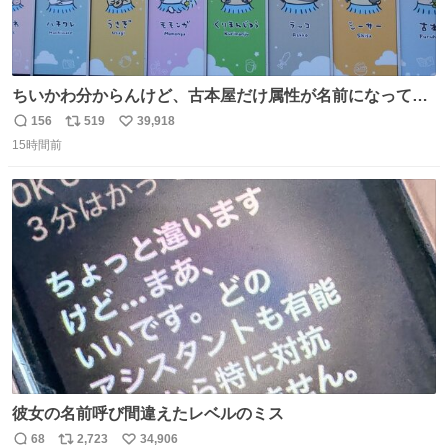
ちいかわ分からんけど、古本屋だけ属性が名前になってる
のはどういうこと？
156
519
39,918
返
リ
い
15時間前
信
ポ
い
数
ス
ね
ト
数
数
彼女の名前呼び間違えたレベルのミス
68
2,723
34,906