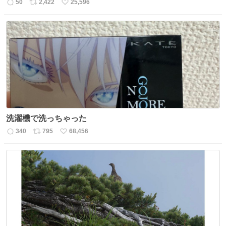
50
2,422
25,596
返
リ
い
信
ポ
い
数
ス
ね
ト
数
数
洗濯機で洗っちゃった
340
795
68,456
返
リ
い
信
ポ
い
数
ス
ね
ト
数
数