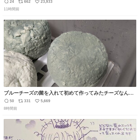
24
662
23,933
返
リ
い
11時間前
信
ポ
い
数
ス
ね
ト
数
数
ブルーチーズの菌を入れて初めて作ってみたチーズなんだ
けど 本能でちょっとヤバいと思っちゃう見た目だな
50
331
5,669
返
リ
い
8時間前
信
ポ
い
数
ス
ね
ト
数
数