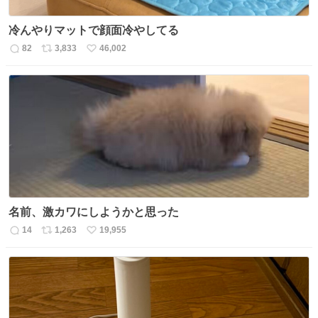
冷んやりマットで顔面冷やしてる
82
3,833
46,002
返
リ
い
信
ポ
い
数
ス
ね
ト
数
数
名前、激カワにしようかと思った
14
1,263
19,955
返
リ
い
信
ポ
い
数
ス
ね
ト
数
数