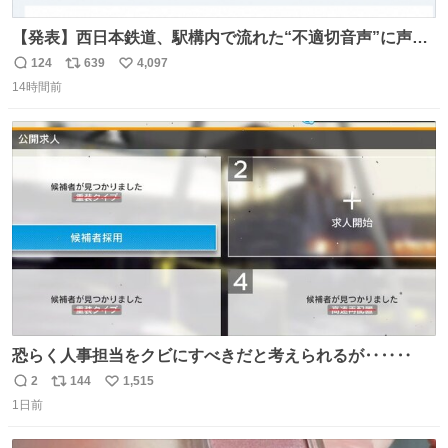
【発表】西日本鉄道、駅構内で流れた“不適切音声”に声明
「被害届も検討」 news.livedoor.com/article/detail… 4日
124
639
4,097
返
リ
い
に西鉄福岡（天神）駅および薬院駅で発生した駅構内放送
14時間前
信
ポ
い
事案について声明を公表した。「第三者によって駅構内放
数
ス
ね
送設備に外部から不正に音声が流された可能性も含めて確
ト
数
数
認を実施」と説明した。
恐らく人事担当をクビにすべきだと考えられるが‥‥‥
2
144
1,515
返
リ
い
1日前
信
ポ
い
数
ス
ね