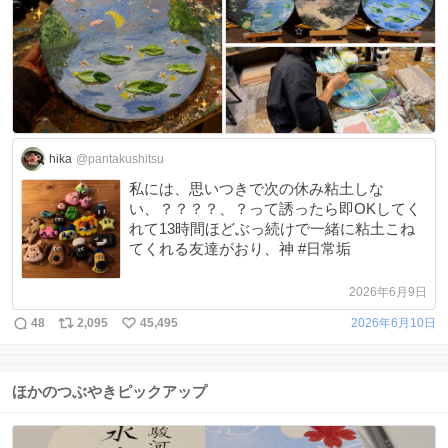
hika
@pantakushitsu
私には、思いつきで次の休み粘土しな
い、？？？？、？って誘ったら即OKしてく
れて13時間ほどぶっ続けで一緒に粘土こね
てくれる友達がおり、神 #日常垢
2026年6月9日
48
2,095
45,495
2026年6月10日
ほかのつぶやきピックアップ