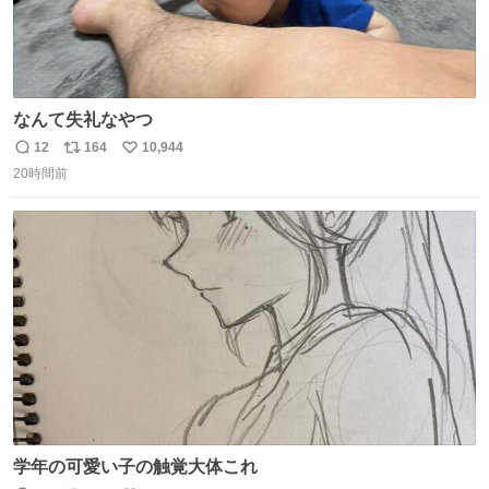
なんて失礼なやつ
12
164
10,944
返
リ
い
20時間前
信
ポ
い
数
ス
ね
ト
数
数
学年の可愛い子の触覚大体これ