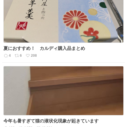
夏におすすめ！ カルディ購入品まとめ
4
6
208
返
リ
い
信
ポ
い
数
ス
ね
ト
数
数
今年も暑すぎて猫の液状化現象が起きています