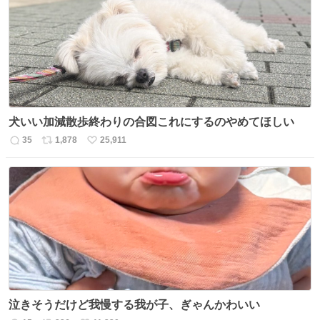
ト
数
数
犬いい加減散歩終わりの合図これにするのやめてほしい
35
1,878
25,911
返
リ
い
信
ポ
い
数
ス
ね
ト
数
数
泣きそうだけど我慢する我が子、ぎゃんかわいい