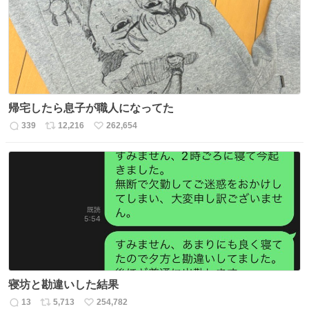
数
帰宅したら息子が職人になってた
339
12,216
262,654
返
リ
い
信
ポ
い
数
ス
ね
ト
数
数
寝坊と勘違いした結果
13
5,713
254,782
返
リ
い