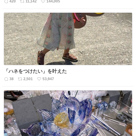
420
11,142
144,005
返
リ
い
信
ポ
い
数
ス
ね
ト
数
数
「ハネをつけたい」を叶えた
38
2,501
53,947
返
リ
い
信
ポ
い
数
ス
ね
ト
数
数