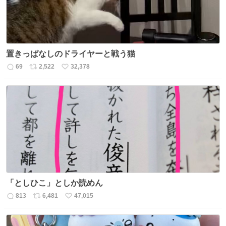
置きっぱなしのドライヤーと戦う猫
69
2,522
32,378
返
リ
い
信
ポ
い
数
ス
ね
ト
数
数
「としひこ」としか読めん
813
6,481
47,015
返
リ
い
信
ポ
い
数
ス
ね