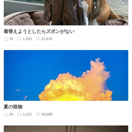
着替えようとしたらズボンがない
15
1,203
21,035
返
リ
い
信
ポ
い
数
ス
ね
ト
数
数
夏の怪物
34
1,121
16,688
返
リ
い
信
ポ
い
数
ス
ね