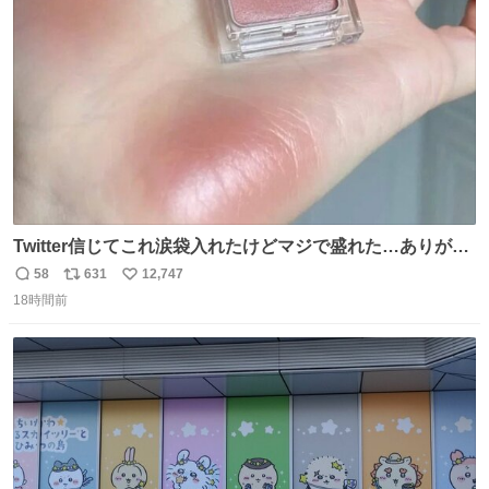
ト
数
数
Twitter信じてこれ涙袋入れたけどマジで盛れた…ありがと
う…
58
631
12,747
返
リ
い
18時間前
信
ポ
い
数
ス
ね
ト
数
数