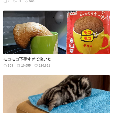
0
81
545
返
リ
い
信
ポ
い
数
ス
ね
ト
数
数
モコモコ下手すぎて泣いた
308
10,055
130,651
返
リ
い
信
ポ
い
数
ス
ね
ト
数
数