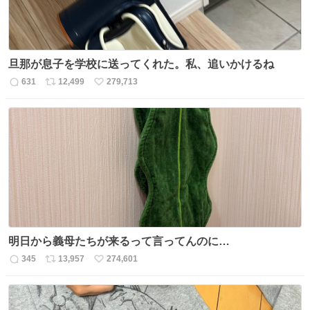
旦那が息子を学校に送ってくれた。私、追いかけるね
631
12,499
279,713
返
リ
い
信
ポ
い
数
ス
ね
ト
数
数
明日から義母たちが来るって言ってんのに…
345
13,957
274,601
返
リ
い
信
ポ
い
数
ス
ね
ト
数