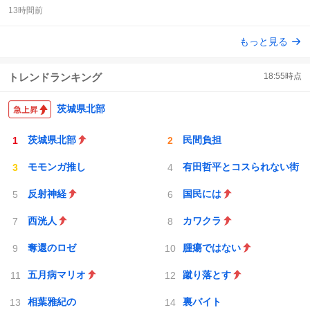
返
リ
い
13時間前
信
ポ
い
数
ス
ね
もっと見る
ト
数
数
トレンドランキング
18:55
時点
茨城県北部
茨城県北部
民間負担
モモンガ推し
有田哲平とコスられない街
反射神経
国民には
西洸人
カワクラ
奪還のロゼ
腫瘍ではない
五月病マリオ
蹴り落とす
相葉雅紀の
裏バイト